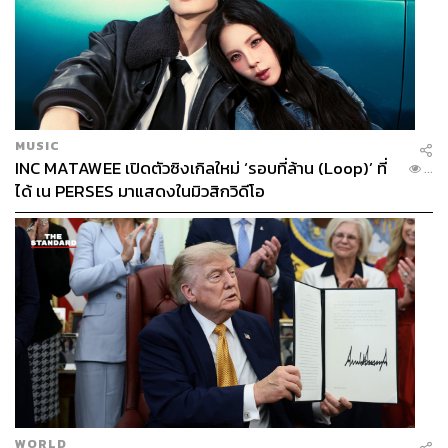
Sensory of Plara
ในวงการอาหารโลก ‘ปลาร้า’ เริ่มกลายเป็นที่สนใจของเชฟ
ชาวต่างชาติ ด้วยเป็นของหมักดองที่มีประโยชน์ มี
ประวัติศาสตร์ยาวนาน และฝังรากลึกในวิถีชีวิตชาวอีสาน
แล้วถ้าเชฟเหล่านั้นต้องนำมาทำอาหารล่ะ พวกเขาจะนำไป
MUSIC
ใช้ในรูปแบบใดได้บ้าง เซ็กชันนี้เราพาเหล่านักชิมไปลิ้มลอง
INC MATAWEE เปิดตัวซิงเกิลใหม่ ‘รอบที่ล้าน (Loop)’ ที่
...
ได้ เน PERSES มาแสดงในมิวสิกวิดีโอ
รสชาติพิเศษของปลาร้าจากรสมือเชฟระดับโลกที่ผ่านเทคนิค
การปรุงอาหารของชาติต่างๆ ว่าจะเพิ่มคุณค่าและความโดด
เด่นให้กับปลาร้าบ้านเราอย่างไรบ้าง ท่ามกลางวิวสวยๆ จาก
ตึกที่สูงที่สุดในเมืองขอนแก่น
Date:
27 ธันวาคม 2567
Time:
17.30-20.00 และ 19.30-22.00 น.
WORLD