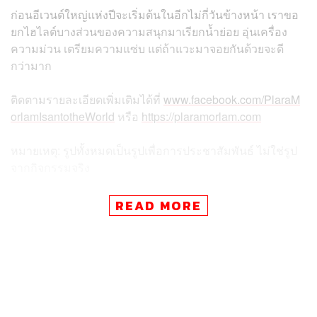
ก่อนอีเวนต์ใหญ่แห่งปีจะเริ่มต้นในอีกไม่กี่วันข้างหน้า เราขอ
ยกไฮไลต์บางส่วนของความสนุกมาเรียกน้ำย่อย อุ่นเครื่อง
ความม่วน เตรียมความแซ่บ แต่ถ้าแวะมาจอยกันด้วยจะดี
กว่ามาก
ติดตามรายละเอียดเพิ่มเติมได้ที่
www.facebook.com/PlaraM
orlamIsantotheWorld
หรือ
https://plaramorlam.com
หมายเหตุ: รูปทั้งหมดเป็นรูปเพื่อการประชาสัมพันธ์ ไม่ใช่รูป
จากกิจกรรมจริง
READ MORE