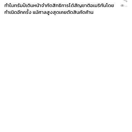
ทำไมทรัมป์เดินหน้าจำกัดสิทธิการได้สัญชาติอเมริกันโดย
...
กำเนิดอีกครั้ง แม้ศาลสูงสุดเคยตัดสินคัดค้าน
News
Wealth
Pop
Podcast
Video
Now
Opinion
Careers
Events
Privacy
About
Contact
Policy
FOR
ADVERTISING
MEMBERSHIP
Morlam Beyond Border
เวิร์กช็อปสุดพิเศษที่เปิดโอกาสให้ทุกคนได้ฝึกร้อง-แต่งเพลง