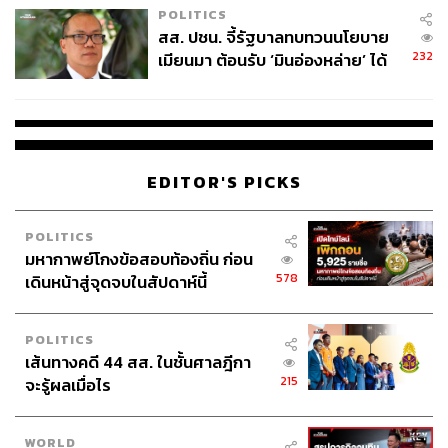
ชาววีแกนจะกินปลาร้าบ้างได้ไหม เซ็กชันนี้พาไปเปิดโลก
POLITICS
สส. ปชน. จี้รัฐบาลทบทวนนโยบาย
ใหม่ของการสร้างสรรค์ ‘ปลาร้าสำหรับชาววีแกน’ ที่ตอบ
232
เมียนมา ต้อนรับ ‘มินอ่องหล่าย’ ได้
โจทย์ความต้องการในยุคปัจจุบัน โดยเปลี่ยนจากการใช้ปลา
แค่สัญญาว่างเปล่า
มาหมักเป็นวัตถุดิบที่ทำจากพืช เช่น ถั่วเหลือง เห็ด หรือผลไม้
แห้ง พร้อมศึกษาเทคนิคการปรุงและหมักดองที่ยังคงกลิ่นอาย
และรสชาติอันเป็นเอกลักษณ์ของปลาร้าแบบดั้งเดิม
EDITOR'S PICKS
Date:
29 ธันวาคม 2567
Time:
10.00-12.00 น.
POLITICS
มหากาพย์โกงข้อสอบท้องถิ่น ก่อน
เบิ่งหนัง ฟังเรื่องเล่า
578
เดินหน้าสู่จุดจบในสัปดาห์นี้
ชวนทุกคนมาพบกับภาพยนตร์สารคดี 3 เรื่องราวที่จะบอกเล่า
วิถีและเส้นทางของ ‘หมอลำ’ ได้แก่
ตำราพาลำ
,
ร้องลำ
POLITICS
ทำงาน
และ
หลังฮ้านหมอลำ
สะท้อน 3 แง่มุมของคนในเส้น
เส้นทางคดี 44 สส. ในชั้นศาลฎีกา
ทางหมอลำ เบื้องหลังเส้นทางความม่วนซื่นหน้าเวทีที่ต้อง
215
จะรู้ผลเมื่อไร
ผ่านการเรียนรู้ ฝึกฝน โอกาสและความท้าทายของการ
ทำงานในวงการหมอลำ และส่งวิถีหลังฮ้านกว่าสิมาเป็น
WORLD