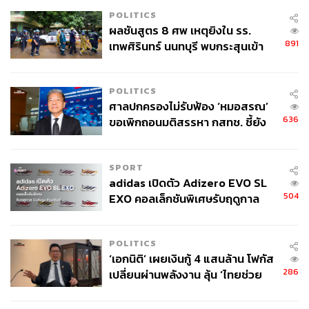
POLITICS
ผลชันสูตร 8 ศพ เหตุยิงใน รร.
891
เทพศิรินทร์ นนทบุรี พบกระสุนเข้า
จุดสำคัญ ‘ศีรษะ-หน้าอก’ ครูถูกยิง
4 นัด จากระยะไกล
POLITICS
ศาลปกครองไม่รับฟ้อง ‘หมอสรณ’
636
ขอเพิกถอนมติสรรหา กสทช. ชี้ยัง
ไม่ใช่ผู้เดือดร้อนเสียหาย
SPORT
adidas เปิดตัว Adizero EVO SL
504
EXO คอลเล็กชันพิเศษรับฤดูกาล
College Football
POLITICS
‘เอกนิติ’ เผยเงินกู้ 4 แสนล้าน โฟกัส
286
เปลี่ยนผ่านพลังงาน ลุ้น ‘ไทยช่วย
ไทยพลัส’ เฟส 2 รอประเมินความ
ทำอย่างไรให้เป็น Vegan Plara
เหมาะสม