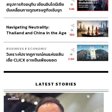
หมอลำ
สรุปภารกิจอนุทิน เยือนอินโดนีเซีย
546
ขับเคลื่อนการทูตเศรษฐกิจเชิงรุก
Date:
26-29 ธันวาคม 2567
ประกาศหุ้นส่วนยุทธศาสตร์ไทย –
Time:
13.00-20.00 น.
อินโดนีเซีย
Navigating Neutrality:
Thailand and China in the Age
180
of a New Global Order
BUSINESS
/
ECONOMIC
วิเคราะห์ปรากฏการณ์คนแห่ขอสิน
2.6K
เชื่อ CLICX อาจเป็นเพียงยอด
ภูเขาน้ำแข็ง ของปัญหาหนี้ครัว
เรือนไทยที่ถูกซุกไว้
LATEST STORIES