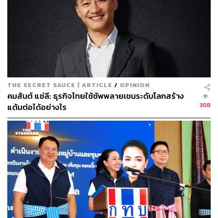
THE SECRET SAUCE | ARTICLE
/
OPINION
คมสันต์ แซ่ลี: ธุรกิจไทยใช้ซัพพลายเชนระดับโลกสร้าง
How to make ‘Good’ Plara
308
แต้มต่อได้อย่างไร
ปลาร้าคือหัวใจของอาหารอีสาน เมื่อปลาร้าดีก็เหมือนมีชัย
ไปแล้วกว่าครึ่ง คลาสนี้เราพาคุณไปเรียนรู้วิธีการทำปลาร้า
กับเชฟคำนาง ลูกหลานขอนแก่นที่ทำบ้านของตัวเองให้กลาย
เป็นครัวอีสาน รวมถึงเคล็ดลับการเลือกวัตถุดิบและ
กระบวนการหมักปลาร้าแบบดั้งเดิมที่สืบทอดกันมายาวนาน
เพราะปลาร้าไม่เพียงแต่เป็นเครื่องปรุงที่สร้างรสชาติอันเป็น
เอกลักษณ์ แต่ยังสะท้อนถึงภูมิปัญญาและความยั่งยืนของ
ชาวอีสานอย่างแท้จริง