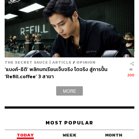
Homecoming Carnival
ขบวนพาเหรดม่วนซื่นคืนถิ่นที่ชวนลูกหลานชาวอีสานมาร่วม
ฉลองความเป็นอีสานบ้านเฮาผ่านแฟชั่นและการแต่งกาย
สะท้อนความงามและเอกลักษณ์ของวัฒนธรรมอีสาน ขบวน
THE SECRET SAUCE | ARTICLE
/
OPINION
แห่ยิ่งใหญ่จะเริ่มต้นจากลานเซ็นทรัล ขอนแก่น ไปยังลาน
‘แบงค์-ธิติ’ พลิกบทเรียนเจ็บจริง โตจริง สู่การปั้น
ศรีจันทร์ ตลอดเส้นทางจะมีการแสดงศิลปะพื้นบ้าน การ
200
‘Refill.coffee’ 3 สาขา
เต้นรำ และการแสดงหมอลำสดๆ ที่จะทำให้ผู้เข้าร่วมได้
สัมผัสกับวัฒนธรรมอีสานอย่างใกล้ชิด
MORE
Date:
26 ธันวาคม 2567
Time:
17.00-18.00 น.
MOST POPULAR
TODAY
WEEK
MONTH