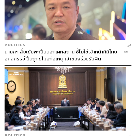
Morlam Concert
POLITICS
นายกฯ สั่งเข้มพกปืนนอกเคหสถาน ชี้ไม่ใช่เจ้าหน้าที่มีโทษ
...
งานใหญ่แดนอีสานจะม่วนให้สุดจะขาด ‘หมอลำ’ ได้อย่างไร
อุกฉกรรจ์ ปืนถูกขโมยก่อเหตุ เจ้าของร่วมรับผิด
ดนตรีพื้นบ้านอีสานสนุกสนานและเต็มไปด้วยพลังงาน พร้อม
สาดสีสันแบบยุคสมัยใหม่ที่พลาดแล้วต้องบ่นเสียดาย งานนี้จัด
เต็มความสนุกสนานตลอด 4 วัน 4 คืน จาก 5 คณะ ได้แก่
ระเบียบวาทะศิลป์, ประถมบันเทิงศิลป์, สาวน้อยลำเพลิน
Show, วงษ์เจริญ บันเทิงศิลป์ และหมอลำไอดอล นี่เป็นเพียง
ส่วนหนึ่งเท่านั้น!
Date:
26-29 ธันวาคม 2567
Time:
19.00-02.00 น.
ราคาบัตร:
500 บาท
POLITICS