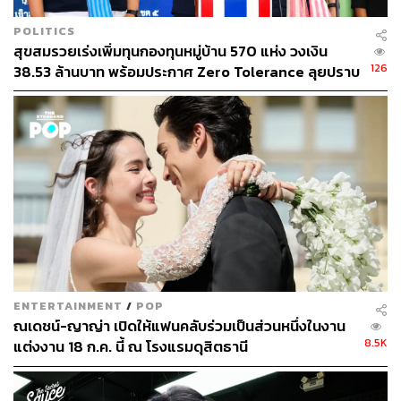
Date:
29 ธันวาคม 2567
POLITICS
Time:
10.00-12.00 น.
สุขสมรวยเร่งเพิ่มทุนกองทุนหมู่บ้าน 570 แห่ง วงเงิน
126
38.53 ล้านบาท พร้อมประกาศ Zero Tolerance ลุยปราบ
ทุจริต ดึงอัยการ-ตำรวจดำเนินคดี
ENTERTAINMENT
/
POP
ณเดชน์-ญาญ่า เปิดให้แฟนคลับร่วมเป็นส่วนหนึ่งในงาน
8.5K
แต่งงาน 18 ก.ค. นี้ ณ โรงแรมดุสิตธานี