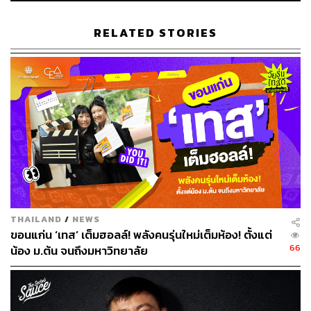
ด้วย แล้วกว่าจะเป็น ‘เน่า’ แล้ว ‘ดี’ ต้องผ่านอะไรมาบ้าง? สาม
เชฟที่รักการหมักดองอย่าง เชฟแบล็ก (Blackitch Artisan
RELATED STORIES
Kitchen), เชฟคิม (Onggi) และเชฟฮิโตชิ (Social Food
Gastronomy) จะมาเผยเคล็ดลับกันแบบอินไซต์
Date:
26 ธันวาคม 2567
Time:
13.00-14.00 น.
THAILAND
/
NEWS
ขอนแก่น ‘เทส’ เต็มฮอลล์! พลังคนรุ่นใหม่เต็มห้อง! ตั้งแต่
66
น้อง ม.ต้น จนถึงมหาวิทยาลัย