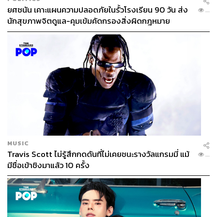
ยศชนัน เคาะแผนความปลอดภัยในรั้วโรงเรียน 90 วัน ส่ง
...
นักสุขภาพจิตดูแล-คุมเข้มคัดกรองสิ่งผิดกฎหมาย
MUSIC
Travis Scott ไม่รู้สึกกดดันที่ไม่เคยชนะรางวัลแกรมมี่ แม้
...
มีชื่อเข้าชิงมาแล้ว 10 ครั้ง