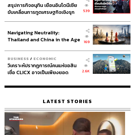
สรุปภารกิจอนุทิน เยือนอินโดนีเซีย
539
ขับเคลื่อนการทูตเศรษฐกิจเชิงรุก
ประกาศหุ้นส่วนยุทธศาสตร์ไทย –
สำหรับใครที่พักห้อง Executive หรือห้องสวีท สิทธิพิเศษที่ได้
อินโดนีเซีย
คือการเข้าถึงเลานจ์ชั้น 26 ที่วิวสวยมาก แถมยังเป็นส่วนตัว
Navigating Neutrality:
ไม่เอะอะ แถมสมาชิก Marriott Elite member ยังสามารถเช็
Thailand and China in the Age
169
กอินได้โดยตรงที่เลานจ์ แทนที่จะต้องต่อคิวที่ล็อบบี้ชั้นล่าง
of a New Global Order
บริการอาหารเช้าเปิดตั้งแต่ 7.00–10.30 น. และค็อกเทลยาม
เย็นตั้งแต่ 18.00–20.00 น. ทั้งหมดนี้มาพร้อมวิวท่าเรือ
BUSINESS
/
ECONOMIC
วิเคราะห์ปรากฏการณ์คนแห่ขอสิน
วิกตอเรียแบบพาโนรามา ที่ทำให้แค่มื้อเช้าก็กลายเป็นช่วง
2.6K
เชื่อ CLICX อาจเป็นเพียงยอด
เวลาที่อยากจำ
ภูเขาน้ำแข็ง ของปัญหาหนี้ครัว
เรือนไทยที่ถูกซุกไว้
LATEST STORIES