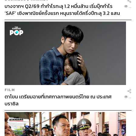
บางจากฯ Q2/69 ทำกำไรทะลุ 1.2 หมื่นล้าน เริ่มบุ๊กกำไร
...
‘SAF’ เชิงพาณิชย์ครั้งแรก หนุนรายได้ครึ่งปีทะลุ 3.2 แสน
ล้าน
บนชั้น 27 ของ The Park Lane Hong Kong คือ SKYE
Roofbar & Brasserie ร้านอาหารฝรั่งเศสร่วมสมัยที่นำเสนอ
ตั้งแต่หอยนางรมสด คาเวียร์ ไปจนถึงสตูเนื้อวากิว และซุปหัว
หอมสไตล์คลาสสิก พร้อมรายการไวน์กว่า 50 รายการ ทุก
เมนูใส่ใจเรื่องความยั่งยืน ใช้วัตถุดิบทะเลจากแหล่งที่รับผิด
ชอบและส่วนผสมท้องถิ่น แต่ที่ทำให้ที่นี่พิเศษกว่าร้านอื่นคือ
วิวท่าเรือวิกตอเรียบนดาดฟ้า ที่เปลี่ยนมื้ออาหารธรรมดาให้
กลายเป็นความทรงจำที่อยากเล่าให้คนอื่นฟัง
FILM
ตาโขน เตรียมฉายที่เทศกาลภาพยนตร์ไทย ณ ประเทศ
...
บราซิล