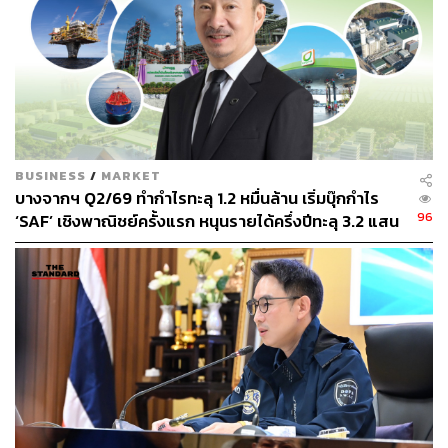
ก็ได้ภาพที่คนฮ่องกงทั้งเมืองใฝ่ฝัน
BUSINESS
/
MARKET
บางจากฯ Q2/69 ทำกำไรทะลุ 1.2 หมื่นล้าน เริ่มบุ๊กกำไร
96
‘SAF’ เชิงพาณิชย์ครั้งแรก หนุนรายได้ครึ่งปีทะลุ 3.2 แสน
ล้าน