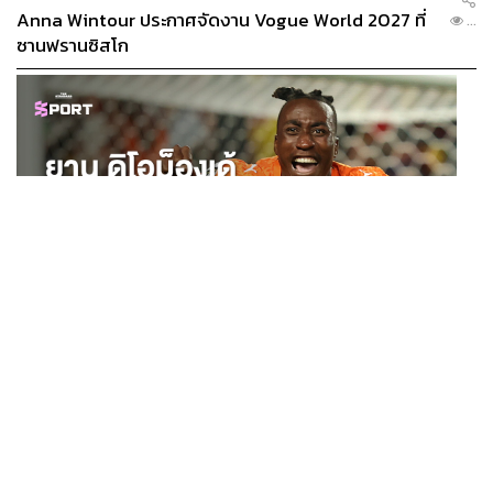
Anna Wintour ประกาศจัดงาน Vogue World 2027 ที่
...
ซานฟรานซิสโก
637
ABOUT THE AUTHOR
ภัทรศยา เชาว์รัศมีกุล
บรรณาธิการ THE STANDARD LIFE
SPORT
ยาน ดิโอม็องเด้ 2 ปีก่อนยังไร้สโมสรอาชีพ สู่นักเตะค่าตัว
...
125 ล้านยูโร กับคำสัญญาถึงน้องสาวผู้ล่วงลับ