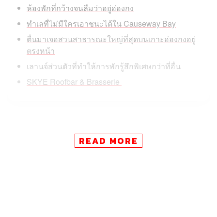
ห้องพักที่กว้างจนลืมว่าอยู่ฮ่องกง
ทำเลที่ไม่มีใครเอาชนะได้ใน Causeway Bay
ตื่นมาเจอสวนสาธารณะใหญ่ที่สุดบนเกาะฮ่องกงอยู่
ตรงหน้า
เลานจ์ส่วนตัวที่ทำให้การพักรู้สึกพิเศษกว่าที่อื่น
SKYE Roofbar & Brasserie
ขณะที่โรงแรมรุ่นใหม่แข่งกันประกาศความโดดเด่นผ่าน
READ MORE
ดีไซน์และกระแส ที่นี่เลือกจะทำในสิ่งที่ถนัดมาตลอด นั่นคือ
ทำเลที่ดีที่สุดในย่าน การบริการที่ไม่ต้องพิสูจน์ตัวเอง และ
ความรู้สึกที่บอกได้ทันทีเมื่อเช็กอินว่า เลือกถูกแล้ว