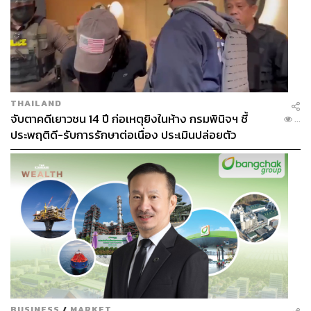
THAILAND
จับตาคดีเยาวชน 14 ปี ก่อเหตุยิงในห้าง กรมพินิจฯ ชี้
...
SKYE Roofbar & Brasserie
ประพฤติดี-รับการรักษาต่อเนื่อง ประเมินปล่อยตัว
BUSINESS
/
MARKET