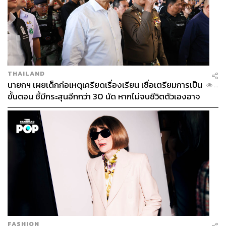
THAILAND
นายกฯ เผยเด็กก่อเหตุเครียดเรื่องเรียน เชื่อเตรียมการเป็น
...
The Park Lane Hong Kong, Autograph Collection
ขั้นตอน ชี้มีกระสุนอีกกว่า 30 นัด หากไม่จบชีวิตตัวเองอาจ
Location:
Causeway Bay, Hong Kong
สูญเสียเพิ่ม
Budget:
เริ่มต้น 7,600 บาทต่อห้องต่อคืน
Facebook:
www.facebook.com/theparklanehongkong
Instagram:
www.instagram.com/theparklanehongkong
Website:
www.parklane.com.hk
Map:
https://maps.app.goo.gl/bMDmTbYjoMsWTLaq5
TAGS:
โรงแรม
การเดินทาง
Hong Kong
รีวิวโรงแรม
การบริการ
Causeway Bay
นักเดินทาง
ท่องเที่ยว
Life
The Park Lane Hong Kong
ที่พัก
FASHION