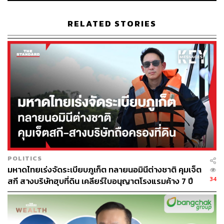
RELATED STORIES
POLITICS
ฮ่องกงคือเมืองที่ทุกตารางเมตรมีราคา ห้องพักในย่านดีๆ
มหาดไทยเร่งจัดระเบียบภูเก็ต ทลายนอมินีต่างชาติ คุมเจ็ต
ส่วนใหญ่มักบีบอัดจนรู้สึกอึดอัด แต่ที่ The Park Lane Hong
34
สกี สางบริษัทฮุบที่ดิน เคลียร์ใบอนุญาตโรงแรมค้าง 7 ปี
Kong ห้องพักขนาด 34 ตร.ม. ถือว่าหรูหราเมื่อเทียบกัน
ตกแต่งอย่างพิถีพิถันพร้อมเตียงคุณภาพสูง เฟอร์นิเจอร์
ดีไซเนอร์ และอุปกรณ์อำนวยความสะดวกครบครัน ยังมีวิว
ให้เลือกได้ทั้งท่าเรือวิกตอเรียและสวนวิกตอเรีย เปิดม่านปุ๊บ