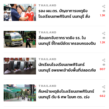
THAILAND
รอง ผบ.ตร. บัญชาการเหตุยิง
1.3K
โรงเรียนเทพศิรินทร์ นนทบุรี สั่ง
ค้นหา 2 รอบยืนยันไร้คนติดค้าง พบ
ศพปู่-ย่าที่บ้านพักผู้ก่อเหตุ
THAILAND
สื่อนอกจับตากราดยิง รร. ใน
1.2K
นนทบุรี ชี้ไทยมีอัตราครอบครองปืน
สูงในระดับต้นของภูมิภาค
THAILAND
นักเรียนโรงเรียนเทพศิรินทร์
807
นนทบุรี อพยพเข้ายังพื้นที่ปลอดภัย
ชั่วคราว หลังเหตุใช้อาวุธปืนภายใน
โรงเรียนคลี่คลาย
THAILAND
Victoria Park ไม่ได้อยู่ใกล้โรงแรม มันอยู่ตรงข้ามพอดี ใน
คืบหน้าเหตุยิงโรงเรียนเทพศิรินทร์
เมืองที่แทบไม่มีพื้นที่สีเขียว การที่ได้ตื่นมาเปิดหน้าต่างแล้ว
662
นนทบุรี ดับ 6 ศพ โฆษก ตร. เร่ง
เห็นต้นไม้แทนคอนกรีตนั้นหาไม่ได้จากโรงแรมอื่นใน
สอบปมขโมยปืนปู่ก่อเหตุ
Causeway Bay อยากวิ่งตอนเช้าก็ได้ อยากนั่งเล่นตอนเย็นก็