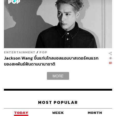
โรงแรมตั้งอยู่ในย่านธุรกิจและช้อปปิ้งชั้นนำ ห่างจาก
รถไฟฟ้าใต้ดินเพียง 2 นาที มีซูเปอร์มาร์เก็ตเปิดตลอด 24
ENTERTAINMENT
/
POP
ชั่วโมงอยู่ติดกัน นั่งรถรางไปเซ็นทรัลได้แค่ก้าวออกประตู
Jackson Wang ขึ้นแท่นโกลบอลแอมบาสเดอร์คนแรก
SOGO และ Times Square อยู่แค่ระยะเดินเท้า แต่ที่สำคัญ
81
ของสหพันธ์ฟันดาบนานาชาติ
กว่านั้น Causeway Bay ไม่ใช่แค่ย่านนักท่องเที่ยว มันคือ
ย่านที่คนฮ่องกงตัวจริงเลือกมากิน ช้อป และใช้ชีวิต ซึ่งทำให้
MORE
การพักที่นี่รู้สึกได้กลิ่นอายของเมืองจริงๆ ไม่ใช่แค่ภาพ
โปสการ์ด
MOST POPULAR
ตื่นมาเจอสวนสาธารณะใหญ่ที่สุดบนเกาะฮ่องกง
อยู่ตรงหน้า
TODAY
WEEK
MONTH