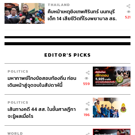
THAILAND
ดี หรือจะแค่มองจากห้องก็ยังรู้สึกดี ความแตกต่างระหว่าง
คืบหน้าเหตุยิงเทพศิรินทร์ นนทบุรี
เมืองที่วุ่นวายและสวนที่เงียบสงบนี้แหละ คือความหรูหราอีก
521
เด็ก 14 เสียชีวิตที่โรงพยาบาล สธ.
แบบที่เงินซื้อไม่ได้ทุกที่
ยืนยันครูเสียชีวิต 5 ราย เจ็บ 22
ราย
เลานจ์ส่วนตัวที่ทำให้การพักรู้สึกพิเศษกว่าที่อื่น
EDITOR'S PICKS
POLITICS
มหากาพย์โกงข้อสอบท้องถิ่น ก่อน
559
เดินหน้าสู่จุดจบในสัปดาห์นี้
POLITICS
เส้นทางคดี 44 สส. ในชั้นศาลฎีกา
196
จะรู้ผลเมื่อไร
WORLD