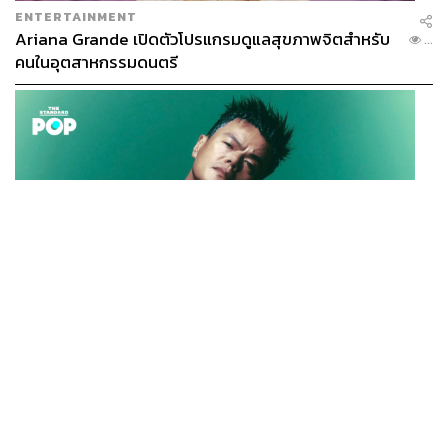
ENTERTAINMENT
ตลอดกว่า 7 ปีที่ผ่านมา มารีญาเลือกกิน Plant-based เป็น
Ariana Grande เปิดตัวโปรแกรมดูแลสุขภาพจิตสำหรับ
...
หลัก เพราะมองว่าอาหารจากพืชช่วยลดการใช้ทรัพยากร ลด
คนในอุตสาหกรรมดนตรี
การทำปศุสัตว์ขนาดใหญ่ ลดการใช้ยาปฏิชีวนะ และช่วยลด
ผลกระทบต่อสิ่งแวดล้อมได้มหาศาล แต่เธอก็ย้ำว่า การเริ่ม
ต้นไม่จำเป็นต้องสมบูรณ์แบบ
“เริ่มจากแค่ 1 วันต่อสัปดาห์ก็ได้”
สำหรับคนที่อยากเริ่ม มารีญาแนะนำให้เริ่มจากการหา
Community หาเพื่อนกิน Plant-based ด้วยกัน หรือค่อยๆ ปรับ
เมนูโปรดให้มีสัดส่วนของผักมากขึ้น โดยไม่ต้องกดดันตัวเอง
จนเกินไป นอกจากนี้เธอยังแชร์เคล็ดลับการใช้ชีวิตเล็กๆ ที่
K-POP
สามารถทำได้ง่ายๆ เพราะสุดท้ายแล้ว ความยั่งยืนที่แท้จริง
JYP จ่ายเงินกว่า 46 ล้านบาทต่อปี สำหรับการทำโรงอาหา
...
อาจไม่ใช่การเปลี่ยนชีวิตทั้งหมดในวันเดียว แต่คือการสร้าง
รออร์แกนิกในบริษัท
นิสัยเล็กๆ ที่ทำได้จริง และทำต่อได้ในระยะยาว