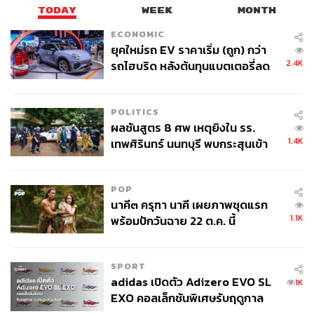
TODAY
WEEK
MONTH
ECONOMIC
ยุคใหม่รถ EV ราคาเริ่ม (ถูก) กว่า
2.4K
รถไฮบริด หลังต้นทุนแบตเตอรี่ลด
ลง - จีนแห่บุกตลาดเกิดใหม่
POLITICS
ผลชันสูตร 8 ศพ เหตุยิงใน รร.
1.4K
เทพศิรินทร์ นนทบุรี พบกระสุนเข้า
จุดสำคัญ ‘ศีรษะ-หน้าอก’ ครูถูกยิง
4 นัด จากระยะไกล
POP
นาคี๓ ครุฑา นาคี เผยภาพชุดแรก
1.1K
พร้อมปักวันฉาย 22 ต.ค. นี้
Living Quality ที่เริ่มจากอากาศ พลังงาน และบ้าน
ที่เราอยู่
SPORT
adidas เปิดตัว Adizero EVO SL
1K
EXO คอลเล็กชันพิเศษรับฤดูกาล
“สิ่งแวดล้อม สุขภาพ และคุณภาพชีวิต ทุกสิ่งล้วนเชื่อมโยง