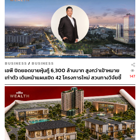
ผลกระทบต่อสิ่งแวดล้อม พร้อมปั้นนักออกแบบที่ใส่ใจโลก
BUSINESS
/
BUSINESS
เอพี ปิดยอดขายหุ้นกู้ 6,300 ล้านบาท สูงกว่าเป้าหมาย
147
เท่าตัว เดินหน้าแผนเปิด 42 โครงการใหม่ สวนทางวิจัยชี้
กำลังซื้ออสังหาฯ ซบเซา
Who is ‘มารีญา พูลเลิศลาภ’
แม้วันนี้หลายคนจะจดจำมารีญาในฐานะนักเคลื่อนไหวด้าน
สิ่งแวดล้อม นักธุรกิจด้านพลังงานสะอาด หรืออดีต Miss