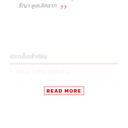
รีญา พูลเลิศลาภ
ประเด็นสำคัญ
Who is ‘มารีญา พูลเลิศลาภ’
Living Quality ที่เริ่มจากอากาศ พลังงาน และบ้านที่เ
ราอยู่
READ MORE
Habit Hacks: เริ่มต้นดูแลโลกแบบที่ไม่กดดันตัวเอง
ทุกวันนี้คำว่า Climate Change กลายเป็นคำที่เราได้ยินแทบ