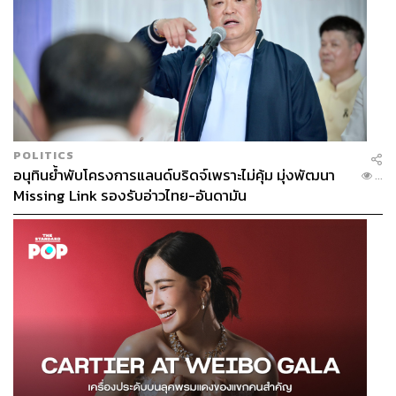
POLITICS
อนุทินย้ำพับโครงการแลนด์บริดจ์เพราะไม่คุ้ม มุ่งพัฒนา
...
Missing Link รองรับอ่าวไทย-อันดามัน