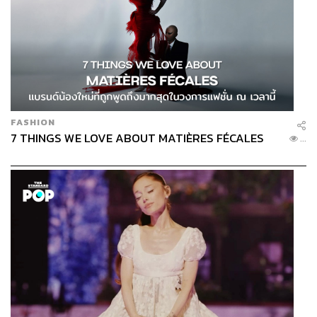
FASHION
7 THINGS WE LOVE ABOUT MATIÈRES FÉCALES
...
Habit Hacks: เริ่มต้นดูแลโลกแบบที่ไม่กดดันตัว
เอง
อีกเรื่องที่มารีญาให้ความสำคัญมากคือ ‘Food System’ หรือ
ระบบอาหาร เพราะเธอมองว่า อาหารคือหนึ่งในวิธีที่ทุกคน
สามารถสร้าง Impact ต่อโลกได้ทุกวัน
“สิ่งที่เราเลือกกิน มีผลต่อทั้งสุขภาพของเรา และสุขภาพของ
โลก”