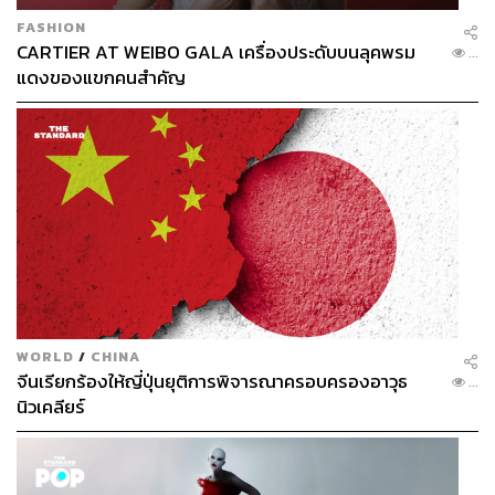
FASHION
CARTIER AT WEIBO GALA เครื่องประดับบนลุคพรม
...
แดงของแขกคนสำคัญ
WORLD
/
CHINA
จีนเรียกร้องให้ญี่ปุ่นยุติการพิจารณาครอบครองอาวุธ
...
นิวเคลียร์