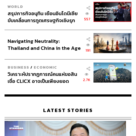
สอดคล้องกับแนวทางการพัฒนาโครงการของ AP ที่มองว่า
WORLD
บ้านในอนาคตควรพร้อมรองรับวิถีชีวิตที่ยั่งยืนมากขึ้น ทั้ง
สรุปภารกิจอนุทิน เยือนอินโดนีเซีย
การออกแบบพื้นที่สีเขียว การใช้พลังงานอย่างมีประสิทธิภาพ
557
ขับเคลื่อนการทูตเศรษฐกิจเชิงรุก
และการเตรียมความพร้อมสำหรับเทคโนโลยีพลังงานสะอาด
ประกาศหุ้นส่วนยุทธศาสตร์ไทย –
ในอนาคต
อินโดนีเซีย
Navigating Neutrality:
ปัจจุบัน AP ได้นำระบบ Solar Cell มาใช้ในพื้นที่ส่วนกลาง
Thailand and China in the Age
191
ของหลายโครงการ รวมถึงเตรียมความพร้อมด้านระบบ
of a New Global Order
ไฟฟ้าภายในบ้าน เพื่อรองรับการติดตั้ง Solar Cell ในอนาคต
สำหรับลูกบ้านที่สนใจ ซึ่งเป็นอีกหนึ่งตัวอย่างของการสร้าง
BUSINESS
/
ECONOMIC
Living Quality ผ่านการออกแบบที่มองไกลกว่าการอยู่อาศัย
วิเคราะห์ปรากฏการณ์คนแห่ขอสิน
2.7K
เชื่อ CLICX อาจเป็นเพียงยอด
ในวันนี้
ภูเขาน้ำแข็ง ของปัญหาหนี้ครัว
เรือนไทยที่ถูกซุกไว้
LATEST STORIES