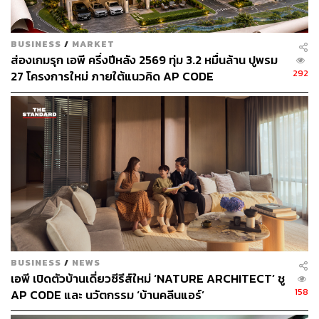
Universe Thailand แต่จุดเริ่มต้นของเธอไม่ได้เกิดจากการ
อยากเปลี่ยนโลก
BUSINESS
/
MARKET
“ตอนเด็กมารีญาเป็นคนกลัวธรรมชาติมาก กลัวแมลง กลัว
ส่องเกมรุก เอพี ครึ่งปีหลัง 2569 ทุ่ม 3.2 หมื่นล้าน ปูพรม
ทุกอย่างที่เร็วกว่าเรา”
292
27 โครงการใหม่ ภายใต้แนวคิด AP CODE
[Advertorial]
ชีวิตในต่างประเทศทำให้เธอเริ่มคุ้นเคยกับการใช้ชีวิตกลาง
แจ้ง เดินไปโรงเรียน ขี่จักรยาน นอนเล่นบนสนามหญ้า ดื่มน้ำ
จากก๊อก และใช้ชีวิตใกล้ธรรมชาติแบบที่หลายประเทศมอง
เป็นเรื่องปกติ แต่เมื่อกลับมาเมืองไทย เธอกลับเริ่มตั้งคำถาม
ว่า ทำไมประเทศที่อุดมสมบูรณ์ขนาดนี้ ผู้คนกลับต้องใช้ชีวิต
ท่ามกลางมลพิษ อากาศแย่ และความไม่มั่นคงด้านคุณภาพ
ชีวิต
“เรารู้สึกว่าเมืองไทยมีธรรมชาติที่อุดมสมบูรณ์มาก แต่ทำไม
เวลาจะออกไปใช้ชีวิตข้างนอก กลับเจอมลพิษ เจออากาศที่
BUSINESS
/
NEWS
ไม่ดี หรือแม้แต่น้ำที่เราดื่มก็ต้องผ่านการกรองหลายขั้น
เอพี เปิดตัวบ้านเดี่ยวซีรีส์ใหม่ ‘NATURE ARCHITECT’ ชู
ตอน…มันควรแค่เปิดประตูหน้าบ้านออกมา แล้วสูดอากาศได้
158
AP CODE และ นวัตกรรม ‘บ้านคลีนแอร์’
เต็มปอด”