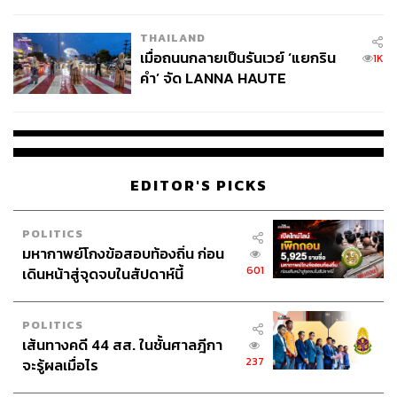
College Football
กันหมด”
THAILAND
เมื่อถนนกลายเป็นรันเวย์ ‘แยกริน
เมื่อพูดถึงคุณภาพชีวิต หลายคนอาจนึกถึงอาหารที่ดี การ
1K
คำ’ จัด LANNA HAUTE
ออกกำลังกาย หรือการพักผ่อน แต่สำหรับมารีญา ‘พลังงาน’
COUTURE กลางสายฝน
คืออีกหนึ่งองค์ประกอบสำคัญที่คนมักมองข้าม
หลังจากทำงานด้านสิ่งแวดล้อมมาหลายปี เธอพบว่าหลาย
ปัญหาที่โลกกำลังเผชิญอยู่ ไม่ว่าจะเป็น Climate Change
EDITOR'S PICKS
มลพิษ หรือความมั่นคงทางเศรษฐกิจ ล้วนเกี่ยวข้องกับ
พลังงานแทบทั้งสิ้น นี่จึงเป็นเหตุผลที่เธอก่อตั้ง Siam Solar
ธุรกิจพลังงานสะอาดที่ต้องการช่วยให้ภาคธุรกิจไทย โดย
POLITICS
เฉพาะ SME เข้าถึง Solar Cell ได้ง่ายขึ้น
มหากาพย์โกงข้อสอบท้องถิ่น ก่อน
601
เดินหน้าสู่จุดจบในสัปดาห์นี้
“สิ่งที่ดีต่อกระเป๋าตังค์ของเรา ส่วนใหญ่ก็มักจะดีต่อสิ่ง
แวดล้อมด้วย”
POLITICS
เส้นทางคดี 44 สส. ในชั้นศาลฎีกา
ในมุมของเธอ การเปลี่ยนผ่านสู่พลังงานสะอาดไม่ใช่เรื่อง
237
จะรู้ผลเมื่อไร
ของอนาคต แต่เป็นเรื่องที่ควรเริ่มตั้งแต่วันนี้ แนวคิดนี้ยัง