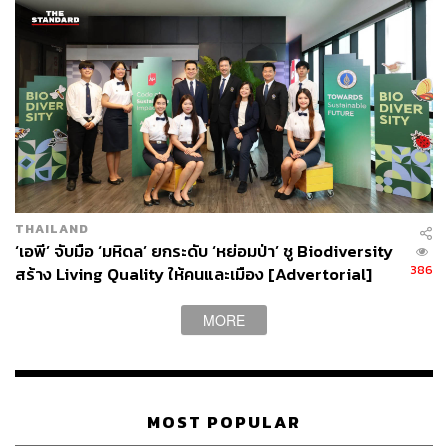
จากความสงสัยเล็กๆ เรื่องสุขภาพของตัวเองและคนใน
ครอบครัว มารีญาเริ่มศึกษาปัญหาสิ่งแวดล้อมมากขึ้น จนค้น
พบว่าทุกอย่างเชื่อมโยงกัน ตั้งแต่อากาศ น้ำ อาหาร สุขภาพ
ไปจนถึงคุณภาพชีวิตของมนุษย์ และยิ่งศึกษามากเท่าไร เธอ
ก็ยิ่งพบว่าปัญหาสิ่งแวดล้อมไม่ใช่เรื่องไกลตัวเลย
THAILAND
‘เอพี’ จับมือ ‘มหิดล’ ยกระดับ ‘หย่อมป่า’ ชู Biodiversity
386
สร้าง Living Quality ให้คนและเมือง [Advertorial]
MORE
MOST POPULAR