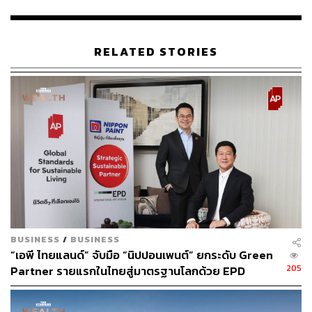
Hacks ที่เธอใช้จริงในชีวิตประจำวัน รวมถึงแนวคิดที่ทำให้
เธอเชื่อว่า ทุกคนสามารถเป็นส่วนหนึ่งของการเปลี่ยนแปลง
ได้ แค่เริ่มต้นจากเรื่องง่ายๆ ใกล้ตัว
RELATED STORIES
ดูรายการเต็มได้ที่: ใส่ลิงก์คลิป
BUSINESS
/
BUSINESS
“เอพี ไทยแลนด์” จับมือ “นิปปอนเพนต์” ยกระดับ Green
205
Partner รายแรกในไทยสู่มาตรฐานโลกด้วย EPD
International พร้อมชูแนวคิด Global Standards for
Global Sustainable Living ส่งมอบบ้านคุณภาพ ลด