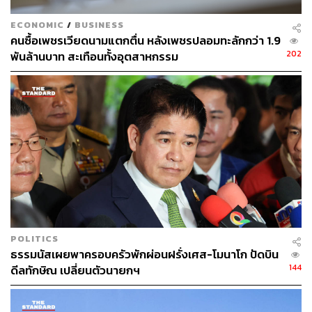
ECONOMIC
/
BUSINESS
คนซื้อเพชรเวียดนามแตกตื่น หลังเพชรปลอมทะลักกว่า 1.9
202
พันล้านบาท สะเทือนทั้งอุตสาหกรรม
The Taste
เรามาลองอาหารของที่นี่ 2 มื้อ มื้อแรกเป็นดินเนอร์ในห้อง
ไพรเวต ที่จัดเต็มครบทุกเมนูหลักที่นำไปเสิร์ฟที่ไทย และอีก
มื้อเป็น Brunch มื้อสาย ที่ทำให้บ่ายวันหยุดกลายเป็นแหล่ง
แฮงเอาต์กับผู้คนได้สนุกมาก
หนึ่งในเมนูที่ห้ามพลาดคือ
Warm Prawns with Olive Oil &
Lemon
กุ้งทะเลเสิร์ฟอุ่นราดน้ำมันมะกอกและเลมอน แลดู
เรียบง่ายแต่กลับสดชื่นและอร่อยเกินคาด หรือจะเป็น
Escargots with Garlic Butter & Parsley
หอยทากอบเนย
POLITICS
กระเทียมหอมเข้มข้นแบบฝรั่งเศสกินคู่ขนมปังกรอบแล้วหยุด
ธรรมนัสเผยพาครอบครัวพักผ่อนฝรั่งเศส-โมนาโก ปัดบิน
ไม่ได้
144
ดีลทักษิณ เปลี่ยนตัวนายกฯ
อีกจานที่หลายคนรอคือ
Salt Baked Sea Bass
ปลากะพง