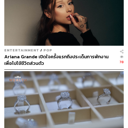
d’Azur) ทางตอนใต้ของฝรั่งเศสที่เชื่อมต่อกับอิตาลี
สำหรับ La Petite Maison สาขาฮ่องกง ตั้งอยู่ในบริเวณชั้น
UG ของตึก H Queen’s ริมถนน Stanley Street ย่านเซ็นทรัล
ตัวร้านหาไม่ยาก เดินเพียง 5 นาทีสถานีรถไฟฟ้า MRT ด้าน
ในตกแต่งด้วยโทนสีขาวครีม น้ำตาลอ่อน ให้มู้ดสบายๆ
เหมือนนั่งอยู่ริมหาดแถว Côte d’Azur
ENTERTAINMENT
/
POP
Ariana Grande เปิดใจครั้งแรกถึงประเด็นการพักงาน
78
เพื่อไปใช้ชีวิตส่วนตัว