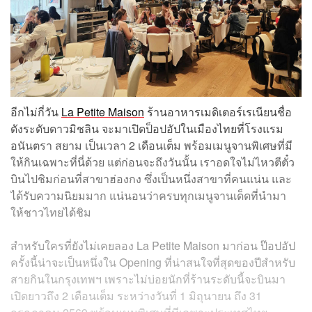
อีกไม่กี่วัน
La Petite Maison
ร้านอาหารเมดิเตอร์เรเนียนชื่อ
ดังระดับดาวมิชลิน จะมาเปิดป็อปอัปในเมืองไทยที่โรงแรม
อนันตรา สยาม เป็นเวลา 2 เดือนเต็ม พร้อมเมนูจานพิเศษที่มี
ให้กินเฉพาะที่นี่ด้วย แต่ก่อนจะถึงวันนั้น เราอดใจไม่ไหวตีตั๋ว
บินไปชิมก่อนที่สาขาฮ่องกง ซึ่งเป็นหนึ่งสาขาที่คนแน่น และ
ได้รับความนิยมมาก แน่นอนว่าครบทุกเมนูจานเด็ดที่นำมา
ให้ชาวไทยได้ชิม
สำหรับใครที่ยังไม่เคยลอง La Petite Maison มาก่อน ป๊อปอัป
ครั้งนี้น่าจะเป็นหนึ่งใน Opening ที่น่าสนใจที่สุดของปีสำหรับ
สายกินในกรุงเทพฯ เพราะไม่บ่อยนักที่ร้านระดับนี้จะบินมา
เปิดยาวถึง 2 เดือนเต็ม ระหว่างวันที่ 1 มิถุนายน ถึง 31