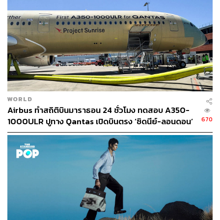
อบเกลือทั้งตัวที่เนื้อฉ่ำและหวานมาก เสิร์ฟมาจานใหญ่ๆ
เหมาะกับการแชร์กลางโต๊ะ ตามติดด้วย
Lamb Cutlets with
Olive & Eggplant Caviar
ซี่โครงแกะหมักที่ยังคงความนุ่ม
และกลิ่นหอมเฉพาะตัว ตัดรสด้วยมะเขือยาวและมะกอกได้ดี
มาก
WORLD
Airbus ทำสถิติบินมาราธอน 24 ชั่วโมง ทดสอบ A350-
670
1000ULR ปูทาง Qantas เปิดบินตรง ‘ซิดนีย์-ลอนดอน’
ปี 2027