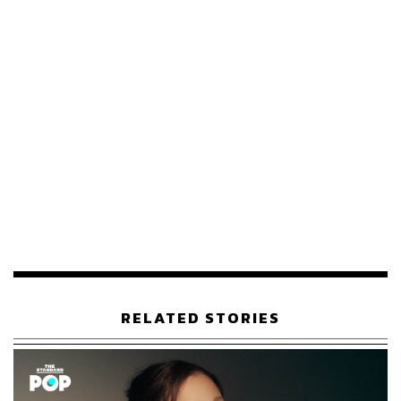
The Vibe
La Petite Maison แปลเป็นภาษาฝรั่งเศสว่า ‘บ้านหลังเล็กๆ’
ร้านนี้ก่อตั้งขึ้นครั้งแรกในกรุงลอนดอน ประเทศอังกฤษ ในปี
2007 ก่อนขยายสาขาไปยังเมืองสำคัญทั่วโลก เช่น ดูไบ ไม
อามี ฮ่องกง โดฮา และมิโคนอส แม้จะเริ่มต้นที่ลอนดอน แต่
RELATED STORIES
หัวใจและจิตวิญญาณของร้านคือ เฟรนช์-เมดิเตอร์เรเนียน
(French-Mediterranean) หรือ ‘เฟรนช์ริเวียรา’ (French
Riviera) ซึ่งได้รับแรงบันดาลใจมาจากวิถีชีวิต ชายฝั่งทะเลอัน
อบอุ่น และวัฒนธรรมการกินดื่มแถบชายฝั่งโกตดาซูร์ (Côte