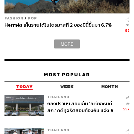
FASHION
/
POP
Hermès เห็นรายได้ในไตรมาสที่ 2 ของปีนี้ขึ้นมา 6.7%
82
MORE
MOST POPULAR
ส่วนเมนูพิเศษที่ทำเฉพาะกรุงเทพฯ อย่าง
Lobster Risotto
TODAY
WEEK
MONTH
with Thai Basil
คือจานที่เราคิดว่าเชฟทำออกมาได้น่าสนใจ
THAILAND
เพราะยังคงความเข้มข้นแบบริซอตโต้สไตล์ริเวียราเอาไว้ แต่
กองปราบฯ สอบเข้ม ‘อดีตอธิบดี
เติมกลิ่นโหระพาไทยและใบมะกรูดเข้าไป ทำให้รสชาติออก
557
สถ.’ คดีทุจริตสอบท้องถิ่น แจ้ง 6
มามีมิติแบบไทยๆ โดยไม่รู้สึกฝืน
ข้อหาหนัก จ่อชง ป.ป.ช. 12 ส.ค. นี้
ถ้าเป็นสาย Brunch บอกเลยว่าที่ฮ่องกงคือคึกคักมาก โต๊ะ
THAILAND