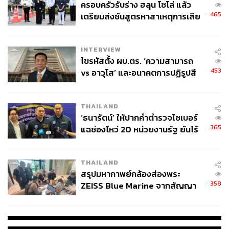
ครอบครัวรับร่าง ฮลุน โซโล่ แล้ว
ส่วนใหญ่จะเริ่มด้วยดริ๊งก์สบายๆ อย่าง Rosé Tomatini หรือ
465
เตรียมส่งชันสูตรหาสาเหตุการเสีย
ค็อกเทลเบาๆ ตั้งแต่มื้อสาย ก่อนค่อยๆ แชร์อาหารทะเล สลัด
ชีวิต
พาสต้า และของหวานกันยาวไปจนบ่าย ซึ่งน่าจะเป็น
บรรยากาศเดียวกับที่หลายคนจะได้สัมผัสที่กรุงเทพฯ ตลอด
INTERVIEW
ช่วงป๊อปอัปนี้
ไขรหัสตั้ง ผบ.ตร. ‘ความสามารถ
453
vs อาวุโส’ และอนาคตการปฏิรูปสี
และแน่นอนว่าปิดท้ายต้องไม่พลาด
Vanilla Crème Brûlée
กากี กับ พล.ต.อ. เอก อังสนานนท์
ของหวานซิกเนเจอร์ที่ด้านบนคาราเมลไหม้กรอบกำลังดี
ด้านในนุ่ม หอมวานิลลา และให้ความรู้สึกคลาสสิกแบบ
THAILAND
French Riviera มากๆ
‘ธนารัตน์’ ให้ปากคำตำรวจไซเบอร์
365
แฉช่องโหว่ 20 หน่วยงานรัฐ ยันไร้
นัยทางการเมือง
THAILAND
สรุปมหากาพย์กล้องส่องพระ
358
ZEISS Blue Marine จากสัญญา
ผลิต 8.3 ล้าน สู่ข้อพิพาท ‘มา
เวลล์ฯ’ ฟ้อง ‘โทน บางแค’ ผิดนัด
จ่ายหนี้-แอบระบุแบรนด์