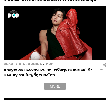
ตั้งแต่กล่องไปจนถึงฝาปิด
แบรนด์บริจาคให้กับโครงการอนุรักษ์ป่าแอมะซอน, มูลนิธิ
Great Barrier Reef และล่าสุดเป็นสมาชิกของ 1% for the
Planet โดยจะบริจาคอย่างน้อย 1% ของยอดขายต่อปีเพื่อ
สนับสนุนโครงการอนุรักษ์สิ่งแวดล้อมทั่วโลก
ปีนี้ KraveBeauty ยังได้เปิดตัวโครงการ ShoppingGives เพื่อ
บริจาคอย่างต่อเนื่องอย่างน้อย 1% ของยอดขายสินค้า
ทั้งหมดอีกด้วย
BEAUTY & GROOMING
/
POP
สหรัฐอเมริกาแซงหน้าจีน กลายเป็นผู้ซื้อผลิตภัณฑ์ K-
...
Beauty รายใหญ่ที่สุดของโลก
MORE