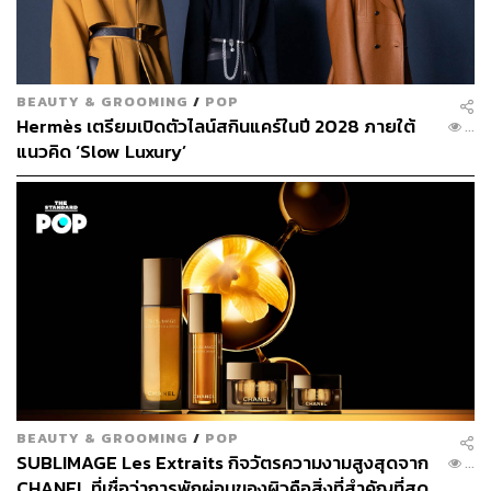
BEAUTY & GROOMING
/
POP
Hermès เตรียมเปิดตัวไลน์สกินแคร์ในปี 2028 ภายใต้
...
แนวคิด ‘Slow Luxury’
BEAUTY & GROOMING
/
POP
แบรนด์นี้ใช้บรรจุภัณฑ์พลาสติกรีไซเคิลจากขวดพลาสติก
SUBLIMAGE Les Extraits กิจวัตรความงามสูงสุดจาก
...
PET เพื่อลดการสร้างขยะ
ใส่ใจทุกขั้นตอนของบรรจุภัณฑ์
CHANEL ที่เชื่อว่าการพักผ่อนของผิวคือสิ่งที่สำคัญที่สุด