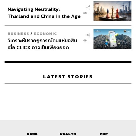
อินโดนีเซีย
ABOUT THE AUTHOR
Navigating Neutrality:
...
ภูริตา บุญล้อม
Thailand and China in the Age
Beauty Editor | THE STANDARD LIFE
of a New Global Order
BUSINESS
/
ECONOMIC
วิเคราะห์ปรากฏการณ์คนแห่ขอสิน
...
เชื่อ CLICX อาจเป็นเพียงยอด
ภูเขาน้ำแข็ง ของปัญหาหนี้ครัว
เรือนไทยที่ถูกซุกไว้
LATEST STORIES
News
Wealth
Pop