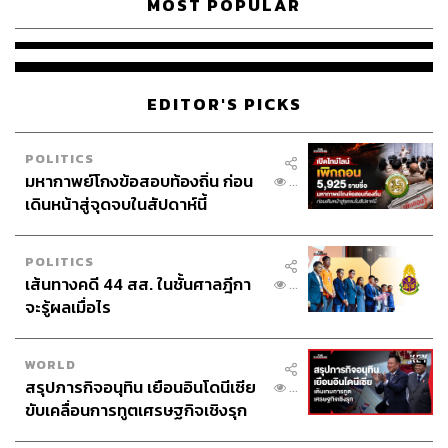
MOST POPULAR
EDITOR'S PICKS
POLITICS
มหากาพย์โกงข้อสอบท้องถิ่น ก่อน
...
เดินหน้าสู่จุดจบในสัปดาห์นี้
POLITICS
ภาพ: KraveBeauty / Instagram
เส้นทางคดี 44 สส. ในชั้นศาลฎีกา
...
จะรู้ผลเมื่อไร
TAGS:
Vegan
Skincare
KraveBeauty
WORLD
สรุปภารกิจอนุทิน เยือนอินโดนีเซีย
...
LOADING...
ขับเคลื่อนการทูตเศรษฐกิจเชิงรุก
ประกาศหุ้นส่วนยุทธศาสตร์ไทย –