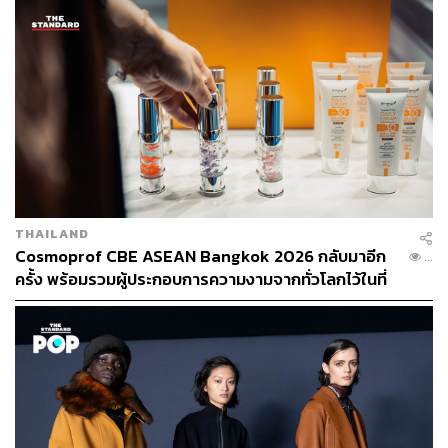
KraveBeauty เน้นส่วนผสมบำรุงผิวพื้นฐานที่จำเป็นเท่านั้น ไม่
ใช้ส่วนผสมแรงๆ ตามกระแส เพื่อฟื้นฟูสุขภาพผิวแข็งแรง
THAILAND
อย่างยั่งยืน
Cosmoprof CBE ASEAN Bangkok 2026 กลับมาอีก
...
ครั้ง พร้อมรวมผู้ประกอบการความงามจากทั่วโลกไว้ในที่
ส่วนผสมโปร่งใส ผ่านการวิจัยโดยนักวิทยาศาสตร์ อ่อนโยน
เดียว [ADVERTORIAL]
แต่มีประสิทธิภาพ ไม่มีน้ำหอม แอลกอฮอล์ น้ำมันหอมระเหย
รับรองโดย PETA ว่าไม่มีส่วนผสมจากสัตว์ (Vegan) และไม่
ทดสอบกับสัตว์ (Cruelty Free)