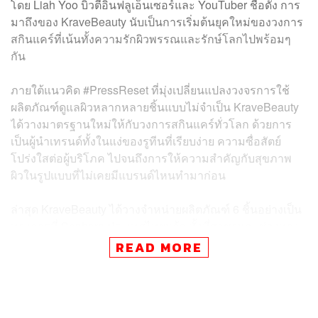
โดย Liah Yoo บิวตี้อินฟลูเอ็นเซอร์และ YouTuber ชื่อดัง การ
มาถึงของ KraveBeauty นับเป็นการเริ่มต้นยุคใหม่ของวงการ
สกินแคร์ที่เน้นทั้งความรักผิวพรรณและรักษ์โลกไปพร้อมๆ
กัน
ภายใต้แนวคิด #PressReset ที่มุ่งเปลี่ยนแปลงวงจรการใช้
ผลิตภัณฑ์ดูแลผิวหลากหลายชิ้นแบบไม่จำเป็น KraveBeauty
ได้วางมาตรฐานใหม่ให้กับวงการสกินแคร์ทั่วโลก ด้วยการ
เป็นผู้นำเทรนด์ทั้งในแง่ของรูทีนที่เรียบง่าย ความซื่อสัตย์
โปร่งใสต่อผู้บริโภค ไปจนถึงการให้ความสำคัญกับสุขภาพ
ผิวในรูปแบบที่ไม่เคยมีแบรนด์ไหนทำมาก่อน
ล่าสุด KraveBeauty ได้วางจำหน่ายผลิตภัณฑ์ 6 ชิ้นอย่างเป็น
ทางการที่ Sephora ประเทศไทยแล้ว ทั้งที่สาขาและช่องทาง
ออนไลน์ เปิดโอกาสให้ผู้ที่ชื่นชอบการดูแลผิวได้สัมผัสกับ
READ MORE
นวัตกรรมสกินแคร์จาก KraveBeauty กันอย่างใกล้ชิดแล้ววัน
นี้ นับเป็นการสร้างปรากฏการณ์ครั้งสำคัญที่จะมาเปลี่ยน
โฉมหน้าวงการความงามในเมืองไทยและเอเชียตะวันออก
เฉียงใต้ได้อย่างน่าตื่นเต้น ซึ่ง LIFE สรุปเหตุผลสุดปังที่ทำให้