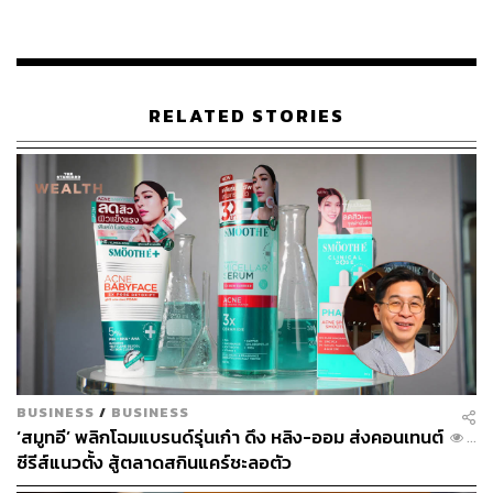
KraveBeauty ก่อตั้งขึ้นในปี 2017 โดย Liah Yoo เพื่อต่อต้าน
RELATED STORIES
กระแสการตลาดที่กระตุ้นให้ใช้ผลิตภัณฑ์ดูแลผิวมากเกิน
ความจำเป็น และเรียกร้องให้ทุกคนกลับมาฟังความต้องการ
ของผิวตัวเอง
BUSINESS
/
BUSINESS
‘สมูทอี’ พลิกโฉมแบรนด์รุ่นเก๋า ดึง หลิง-ออม ส่งคอนเทนต์
...
ซีรีส์แนวตั้ง สู้ตลาดสกินแคร์ชะลอตัว