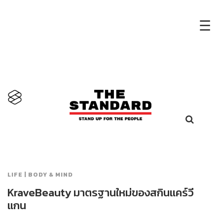
×
☰
LIFE | BODY & MIND
KraveBeauty มาตรฐานใหม่ของสกินแคร์วี
แกน