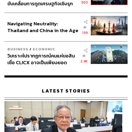
503
ขับเคลื่อนการทูตเศรษฐกิจเชิงรุก
ประกาศหุ้นส่วนยุทธศาสตร์ไทย –
อินโดนีเซีย
Navigating Neutrality:
Thailand and China in the Age
139
of a New Global Order
BUSINESS
/
ECONOMIC
วิเคราะห์ปรากฏการณ์คนแห่ขอสิน
2.4K
เชื่อ CLICX อาจเป็นเพียงยอด
ภูเขาน้ำแข็ง ของปัญหาหนี้ครัว
เรือนไทยที่ถูกซุกไว้
LATEST STORIES