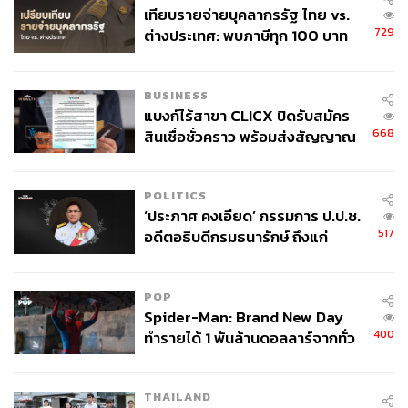
เทียบรายจ่ายบุคลากรรัฐ ไทย vs.
729
ต่างประเทศ: พบภาษีทุก 100 บาท
ของคนไทยใช้ไปกับข้าราชการเฉียด
40 บาท
BUSINESS
แบงก์ไร้สาขา CLICX ปิดรับสมัคร
668
สินเชื่อชั่วคราว พร้อมส่งสัญญาณ
เตือนกลุ่มกู้เงินผิดวัตถุประสงค์-ให้
ข้อมูลเท็จ เตรียมดำเนินคดีเด็ดขาด
POLITICS
‘ประภาศ คงเอียด’ กรรมการ ป.ป.ช.
517
อดีตอธิบดีกรมธนารักษ์ ถึงแก่
อนิจกรรม
POP
Spider-Man: Brand New Day
400
ทำรายได้ 1 พันล้านดอลลาร์จากทั่ว
โลกภายใน 6 วัน
THAILAND