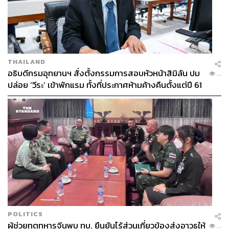
THAILAND
อธิบดีกรมอุทยานฯ สั่งตั้งกรรมการสอบหัวหน้าสิมิลัน ปม
...
ปล่อย ‘วีระ’ เข้าพักแรม ทั้งที่ประกาศห้ามค้างคืนตั้งแต่ปี 61
POLITICS
ผู้ช่วยทูตทหารจีนพบ ทบ. ยืนยันไร้ส่วนเกี่ยวข้องส่งอาวุธให้
...