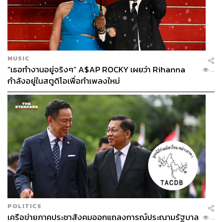
MUSIC
“เธอทำงานอยู่จริงๆ” A$AP ROCKY เผยว่า Rihanna
...
กำลังอยู่ในสตูดิโอเพื่อทำเพลงใหม่
POLITICS
เครือข่ายภาคประชาสังคมออกแถลงการณ์ประณามรัฐบาล
...