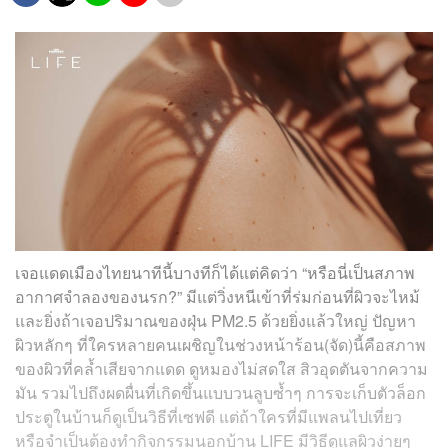
เจอแดดเมืองไทยนาทีนี้
บางทีก็ได้แต่คิดว่า
“หรือนี่เป็นสภาพ
อากาศจำลองของนรก?”
มีแต่วิ่งหนีเข้าที่ร่มก่อนที่ผิวจะไหม้
และยิ่งถ้าเจอปริมาณของฝุ่น PM2.5 ด้วยยิ่งแล้วใหญ่ ปัญหา
ผิวหลักๆ ที่ใครหลายคนเผชิญในช่วงหน้าร้อน(จัด)นี้คือสภาพ
ของผิวที่คล้ำเสียจากแดด ดูหมองไม่สดใส สิวอุดตันจากความ
มัน รวมไปถึงผดผื่นที่เกิดขึ้นแบบวนลูบซ้ำๆ การจะเก็บตัวล็อก
ประตูในบ้านก็ดูเป็นวิธีที่เซฟดี แต่ถ้าใครที่มีแพลนไปเที่ยว
หรือจำเป็นต้องทำกิจกรรมนอกบ้าน LIFE มีวิธีดูแลผิวง่ายๆ