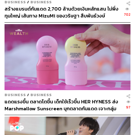
BUSINESS
/
BUSINESS
สร้างแบรนด์กันแดด 2,700 ล้านด้วยเงินหลักแสน ไม่พึ่ง
702
ทุนใหญ่ เส้นทาง MizuMi ของวริษฐา สืบพันธ์วงษ์
780
ABOUT THE AUTHOR
วริศรา ลิ้มอนันตระกูล
ชอบคุยเรื่องสวยๆ งามๆ เอ็นจอยออกกำลังกาย
BUSINESS
/
BUSINESS
และการกิน ขาดกาแฟไม่ได้
แดดแรงขึ้น ตลาดโตขึ้น เด็กใช้เร็วขึ้น HER HYNESS ส่ง
97
Marshmallow Sunscreen บุกตลาดกันแดด เจาะกลุ่ม
Young Gen