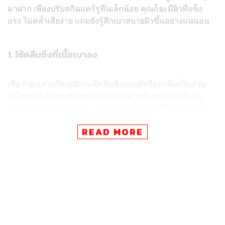
มาฝาก เพียงปรับสกินแคร์รูทีนเล็กน้อย คุณก็จะมีผิวที่แข็ง
แรง ไม่คล้ำเสียง่าย แถมยังรู้สึกเบาสบายผิวขึ้นอย่างแน่นอน
1. ใช้คลีนซิ่งที่เนื้อเบาลง
เชื่อว่าคนส่วนใหญ่มักจะมีคลีนซิ่งออยล์หรือบาล์มเป็นส่วน
หนึ่งของสเต็ปการล้างหน้าเสมอ แต่สำหรับหน้าร้อนนี้ลอง
ปรับให้คลีนซิ่งมีความเบาบางลงเพื่อไม่ให้ผิวรู้สึกหนักจนเกิน
ไป เช่น คลีนซิ่งมิลก์หรือคลีนซิ่งเจล
READ MORE
2. ทากันแดดซ้ำระหว่างวัน
แน่นอนว่าสิ่งสำคัญที่ไม่ควรละเลยไม่ว่าจะฤดูไหนก็คือ
กันแดด ยิ่งสภาพอากาศร้อนระอุแบบนี้แล้วยิ่งต้องใส่ใจเลือก
เป็นพิเศษ แนะนำให้มองหาสูตรที่มี SPF 50 ขึ้นไป พร้อมการ
ปกป้องแบบ Broad Spectrum
ที่ครอบคลุมทั้งรังสี UVA และ