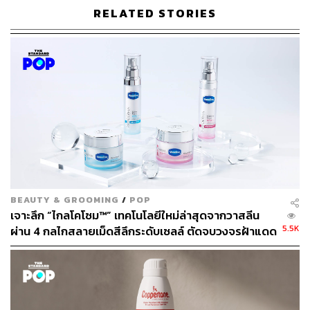
เชื่อไหมว่าการทำผิวให้ชุ่มชื่นเป็นทุนเดิมอยู่เสมอสามารถ
RELATED STORIES
ทำให้คุณลดความเสี่ยงต่อปัญหาผิวอื่นๆ ที่จะตามมาในระยะ
ยาว ราวกับการเสริมเกราะความแข็งแรงให้กับผิวนั่นเอง ลอง
เพิ่มเซรั่มที่มีส่วนผสมของไฮยาลูรอนิกแอซิดเข้าไปในสกิน
แคร์รูทีน เพราะ
นอกจากจะช่วยกักเก็บความชุ่มชื่นในชั้นผิว
แล้วยังให้สัมผัสที่สบายผิว ไม่เหนียวเหนอะหนะอีกด้วย
5. ใช้
มอยส์เจอไรเซอร์ชนิดออยล์ฟรี
มอยส์เจอไรเซอร์ที่เราเห็นส่วนใหญ่ในท้องตลาดมักจะมีส่วน
ผสมของออยล์เพื่อการบำรุงที่เข้มข้นยิ่งขึ้น ซึ่งใครหลายคนก็
BEAUTY & GROOMING
/
POP
มักจะเลี่ยงการทามอยส์เจอไรเซอร์ในช่วงหน้าร้อน แต่อันที่
เจาะลึก “ไกลโคโซม™” เทคโนโลยีใหม่ล่าสุดจากวาสลีน
จริงแล้วเรายังสามารถใช้ได้ตามปกติ เพียงแต่เปลี่ยนมาใช้
5.5K
ผ่าน 4 กลไกสลายเม็ดสีลึกระดับเซลล์ ตัดจบวงจรฝ้าแดด
มอยส์เจอไรเซอร์ชนิดออยล์ฟรีแทน เพื่อไม่ให้ผิวรู้สึกหนักจน
และจุดด่างดำ เพื่อผิวกระจ่างใสใน 2 สัปดาห์
เกินไป แถมยังลดการเกิดสิวอุดตันไปได้ในตัว
[Advertorial]
6. ปกป้องอีกขั้นด้วยเซรั่มวิตามินซี