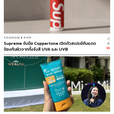
วิตามินซี ส่วนผสมแสนธรรมดาตัวนี้แหละที่ตอบโจทย์หน้า
ร้อนนี้สุดๆ นอกจากคุณสมบัติในการเพิ่มความกระจ่างใส
กระตุ้นการสร้างคอลลาเจนให้ผิวแล้ว วิตามินซียังสามารถ
ช่วยปกป้องผิวจากรังสี UV ได้อีกด้วย ดังนั้นการทาเซรั่ม
วิตามินซีในตอนเช้า ตามด้วยกันแดด จะยิ่งเป็นการเสริม
FASHION
/
POP
Supreme จับมือ Coppertone เปิดตัวสเปรย์กันแดด
ประสิทธิภาพในการกันแดดได้อีกขั้นเลยล่ะ
95
ป้องกันผิวจากทั้งรังสี UVA และ UVB
ภาพ: Shutterstock
อ้างอิง:
Caroline Hirons Skincare Book
https://www.healthline.com/health/beauty-skin-care/v
itamin-c-serum-benefits#benefits
https://skindeva.com/how-to-use-vitamin-c-serum-in-
summers/
TAGS:
ครีมกันแดด
การบำรุงผิว
การดูแลผิวหน้า
การดูแลผิว