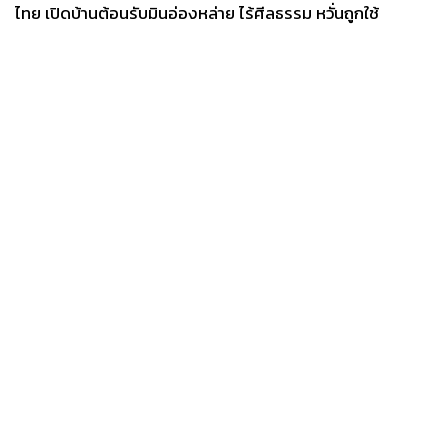
ไทย เปิดบ้านต้อนรับมินอ่องหล่าย ไร้ศีลธรรม หวั่นถูกใช้
เป็นเครื่องมือกดขี่ชาวเมียนมา
News
Wealth
Pop
Podcast
Video
Now
Opinion
Careers
Events
Privacy
About
Contact
Policy
FOR
ADVERTISING
MEMBERSHIP