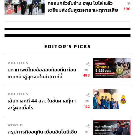
ครอบครัวรับร่าง ฮลุน โซโล่ แล้ว
390
เตรียมส่งชันสูตรหาสาเหตุการเสีย
ชีวิต
EDITOR'S PICKS
POLITICS
มหากาพย์โกงข้อสอบท้องถิ่น ก่อน
498
เดินหน้าสู่จุดจบในสัปดาห์นี้
POLITICS
เส้นทางคดี 44 สส. ในชั้นศาลฎีกา
152
จะรู้ผลเมื่อไร
WORLD
สรุปภารกิจอนุทิน เยือนอินโดนีเซีย