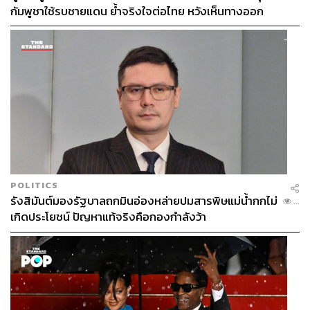
กัมพูชาใช้รบชายแดน ย้ำจริงใจต่อไทย หวังเห็นทางออก
สันติวิธี
POLITICS
รังสิมันต์มองรัฐบาลถกมินอ่องหล่ายปมสารพิษแม่น้ำกกไม่
...
เกิดประโยชน์ ปัญหาแท้จริงคือกองกำลังว้า