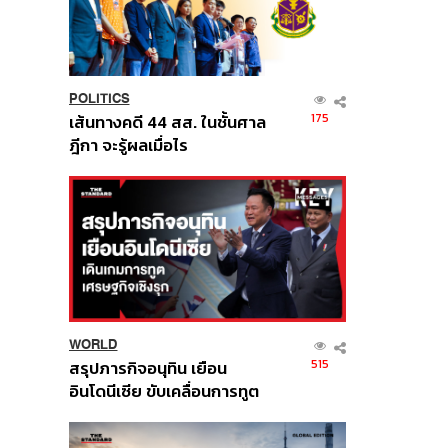
POLITICS
175
เส้นทางคดี 44 สส. ในชั้นศาล
ฎีกา จะรู้ผลเมื่อไร
WORLD
515
สรุปภารกิจอนุทิน เยือน
อินโดนีเซีย ขับเคลื่อนการทูต
เศรษฐกิจเชิงรุก ประกาศหุ้น
ส่วนยุทธศาสตร์ไทย –