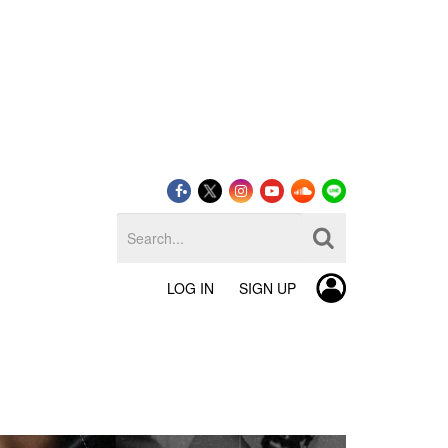
LOG IN
SIGN UP