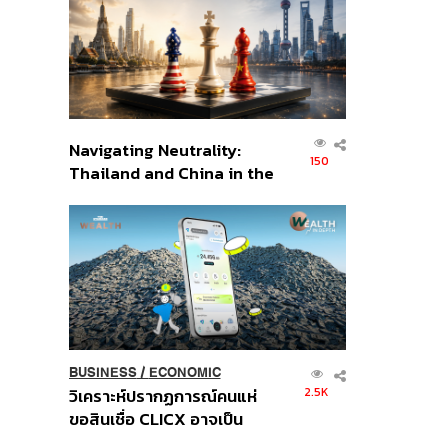
อินโดนีเซีย
Navigating Neutrality:
150
Thailand and China in the
Age of a New Global
Order
BUSINESS
/
ECONOMIC
2.5K
วิเคราะห์ปรากฏการณ์คนแห่
ขอสินเชื่อ CLICX อาจเป็น
เพียงยอดภูเขาน้ำแข็ง ของ