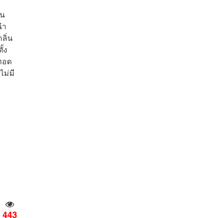
ุน
นำ
ลิ่น
ั้ง
ยทอด
ไม่มี
443