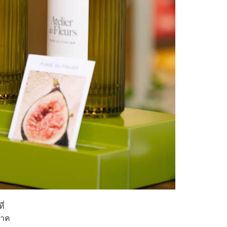
ี่
ภาค