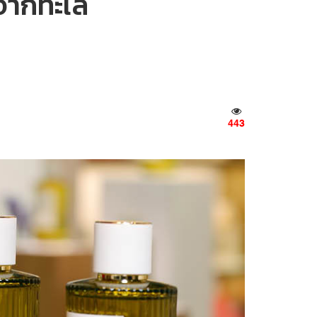
จจากทะเล
443