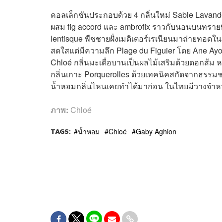
คอลเล็กชันประกอบด้วย 4 กลิ่นใหม่ Sable Lavand
ผสม fig accord และ ambrofix ราวกับนอนบนทรายท
lentisque พืชชายฝั่งเมดิเตอร์เรเนียนมาถ่ายทอดใ
สดใสแต่มีความลึก Plage du Figuier โดย Ane Ayo 
Chloé กลิ่นมะเดื่อบานเป็นผลไม้เสริมด้วยดอกส้ม 
กลิ่นเกาะ Porquerolles ด้วยเทคนิคสกัดจากธรรมชาติ
น้ำหอมกลิ่นไหนเคยทำได้มาก่อน ในไทยมีวางจำหน่า
ภาพ:
Chloé
TAGS:
น้ำหอม
Chloé
Gaby Aghion