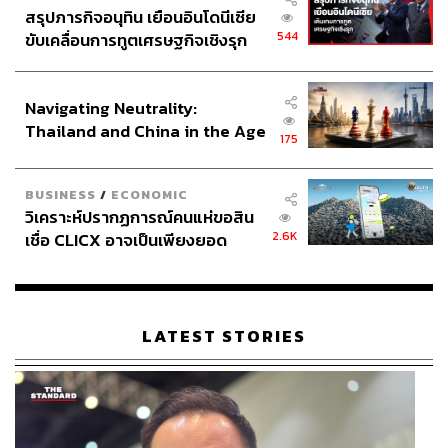
สรุปภารกิจอนุทิน เยือนอินโดนีเซีย
544
ขับเคลื่อนการทูตเศรษฐกิจเชิงรุก
ดีไซน์ภายนอกของ iX1 L ซ่อนความเป็นสปอร์ตแบบ M ไว้ได้
ประกาศหุ้นส่วนยุทธศาสตร์ไทย –
อย่างเนียนด้วย ชุดแต่ง M Sport, ล้ออัลลอย 19-นิ้ว Double-
อินโดนีเซีย
Spoke แบบทูโทน, และไฟหน้า Adaptive LED พร้อมระบบ
Navigating Neutrality:
High-beam Assistant รวมถึงหลังคากระจก Panorama ที่
Thailand and China in the Age
175
ช่วยให้ตัวรถดูคมและหรูขึ้นอีกระดับ โครงสร้างของรถดู
of a New Global Order
เรียบแต่มีพลัง เส้นสายไม่หวือหวาแบบสปอร์ตเต็มตัว แต่เมื่อ
มองดีๆ จะเห็นว่าใส่ลาย M และชุดตกแต่งไว้อย่างลงตัว ทำให้
BUSINESS
/
ECONOMIC
วิเคราะห์ปรากฏการณ์คนแห่ขอสิน
เวลาขับออกต่างจังหวัดแล้วรู้สึกมั่นใจทั้งในเมืองและบนทาง
2.6K
เชื่อ CLICX อาจเป็นเพียงยอด
โค้ง
ภูเขาน้ำแข็ง ของปัญหาหนี้ครัว
เรือนไทยที่ถูกซุกไว้
LATEST STORIES