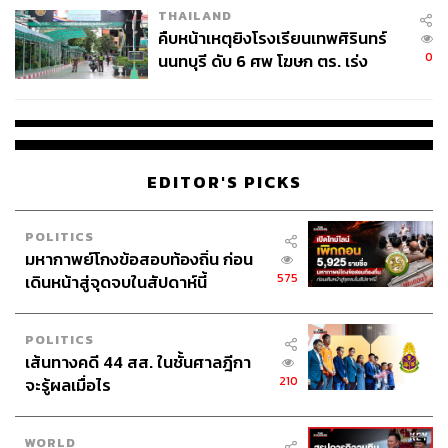
THAILAND
คืบหน้าเหตุยิงโรงเรียนเทพศิรินทร์
0
นนทบุรี ดับ 6 ศพ โฆษก ตร. เร่ง
สอบปมขโมยปืนปู่ก่อเหตุ
EDITOR'S PICKS
POLITICS
มหากาพย์โกงข้อสอบท้องถิ่น ก่อน
575
เดินหน้าสู่จุดจบในสัปดาห์นี้
POLITICS
เส้นทางคดี 44 สส. ในชั้นศาลฎีกา
210
จะรู้ผลเมื่อไร
ภายนอกดูเรียบแต่ซ่อนความสปอร์ตเอาไว้
WORLD