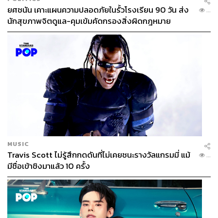
ยศชนัน เคาะแผนความปลอดภัยในรั้วโรงเรียน 90 วัน ส่ง
...
นักสุขภาพจิตดูแล-คุมเข้มคัดกรองสิ่งผิดกฎหมาย
MUSIC
Travis Scott ไม่รู้สึกกดดันที่ไม่เคยชนะรางวัลแกรมมี่ แม้
...
มีชื่อเข้าชิงมาแล้ว 10 ครั้ง