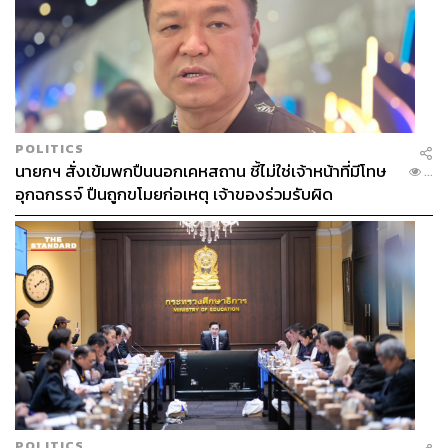
POLITICS
นายกฯ สั่งเข้มพกปืนนอกเคหสถาน ชี้ไม่ใช่เจ้าหน้าที่มีโทษ
...
อุกฉกรรจ์ ปืนถูกขโมยก่อเหตุ เจ้าของร่วมรับผิด
POLITICS