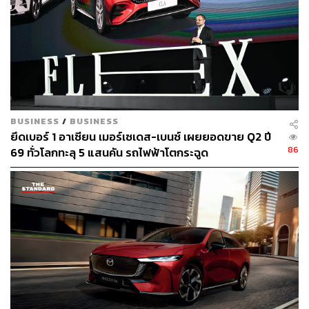
BUSINESS
/
BUSINESS
ภายในกว้างขวาง นั่งสบาย สิ่งอำนวยความสะดวกครบ
ยึดเบอร์ 1 อาเซียน เมอร์เซเดส-เบนซ์ เผยยอดขาย Q2 ปี
86
69 ทั่วโลกทะลุ 5 แสนคัน รถไฟฟ้าโตกระฉูด
หลายคนน่าจะตกหลุมรักรถคันนี้ตั้งแต่ตอนเปิดประตูเข้าไป
ในห้องโดยสาร เพราะขนาดพื้นที่ภายในให้ความรู้สึกกว้าง
ขวาง เบาะหลังนั่งสบายจริงๆ ส่วนพื้นที่เก็บสัมภาระจาก 490
ลิตร และเมื่อพับเบาะหลังแบบ 40:20:40 ก็เพิ่มได้ถึงประมาณ
1,600 ลิตร ภายในมีหลังคากระจก Panoramic Glass Roof
ทำให้ทุกที่นั่งของรถรู้สึกโปร่งไม่อึดอัด นั่งทางไกลได้สบาย,
มาพร้อมกับพวงมาลัยดีไซน์ M ทำให้คนขับรู้สึกได้ขับรถ
สมรรถนะสูง, หน้าจอแบบ BMW Live Cockpit Plus + ระบบ
เสียง Harman Kardon รวมถึงระบบเชื่อมต่อ Smartphone