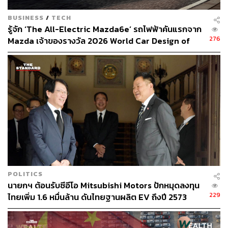
และ Digital Key Plus ที่เปลี่ยนมือถือเป็นกุญแจรถได้เลย
เรียกได้ว่าเป็นรถที่ตอบโจทย์ไลฟ์สไตล์ของหลายๆ ครอบครัว
BUSINESS
/
TECH
เลย
รู้จัก ‘The All-Electric Mazda6e’ รถไฟฟ้าคันแรกจาก
276
Mazda เจ้าของรางวัล 2026 World Car Design of
the Year [ADVERTORIAL]
POLITICS
นายกฯ ต้อนรับซีอีโอ Mitsubishi Motors ปักหมุดลงทุน
229
ไทยเพิ่ม 1.6 หมื่นล้าน ดันไทยฐานผลิต EV ถึงปี 2573