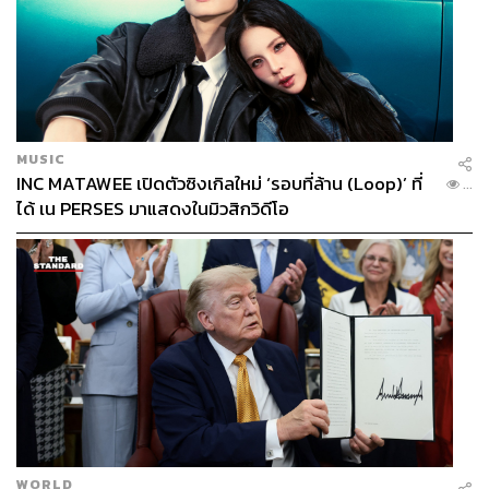
รถครอบครัวที่ขับขี่สนุกเกินคาด
เมื่อกดคันเร่งแล้วโหมดขับขี่ให้ฟีลลิ่งที่ใช้งานง่าย ไม่รู้สึกว่า
MUSIC
รถใหญ่เกินจนคล่องตัวไม่ดี กลับรู้สึกว่าเข้าโค้งได้มั่นคง ช่วง
INC MATAWEE เปิดตัวซิงเกิลใหม่ ‘รอบที่ล้าน (Loop)’ ที่
...
ล้อยาวช่วยให้รถนิ่งและเกาะถนนได้ดี ทำให้ผู้โดยสารนั่งหลัง
ได้ เน PERSES มาแสดงในมิวสิกวิดีโอ
ไม่เมื่อย ซึ่งสำหรับวันเที่ยวหนึ่งวันถือว่าครบทั้งใช้งานใน
เมืองและออกต่างจังหวัดได้อย่างลงตัว
TAGS:
BMW
ตลาดรถยนต์
รถยนต์ไฟฟ้า - Electric Vehicle
WORLD