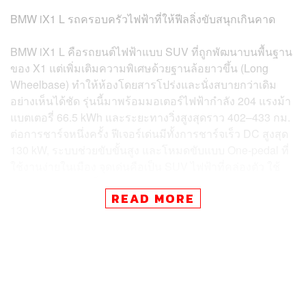
BMW iX1 L รถครอบครัวไฟฟ้าที่ให้ฟีลลิ่งขับสนุกเกินคาด
BMW iX1 L คือรถยนต์ไฟฟ้าแบบ SUV ที่ถูกพัฒนาบนพื้นฐาน
ของ X1 แต่เพิ่มเติมความพิเศษด้วยฐานล้อยาวขึ้น (Long
Wheelbase) ทำให้ห้องโดยสารโปร่งและนั่งสบายกว่าเดิม
อย่างเห็นได้ชัด รุ่นนี้มาพร้อมมอเตอร์ไฟฟ้ากำลัง 204 แรงม้า
แบตเตอรี่ 66.5 kWh และระยะทางวิ่งสูงสุดราว 402–433 กม.
ต่อการชาร์จหนึ่งครั้ง ฟีเจอร์เด่นมีทั้งการชาร์จเร็ว DC สูงสุด
130 kW, ระบบช่วยขับขั้นสูง และโหมดขับแบบ One-pedal ที่
ใช้งานง่ายในเมือง จุดเด่นคือเป็น SUV ไฟฟ้าที่คล่องตัว ใช้
ชีวิตในเมืองได้ดี เก็บของได้เยอะ และพร้อมออกทริปต่าง
READ MORE
จังหวัดบ้าง เหมาะกับครอบครัวขนาดเล็กที่อยากได้รถ
อเนกประสงค์ใช้งานจริง แต่ยังคงฟีลลิ่งขับสนุกแบบ BMW ไว้
ครบถ้วน