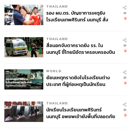
THAILAND
รอง ผบ.ตร. บัญชาการเหตุยิง
0
โรงเรียนเทพศิรินทร์ นนทบุรี สั่ง
ค้นหา 2 รอบยืนยันไร้คนติดค้าง พบ
ศพปู่-ย่าที่บ้านพักผู้ก่อเหตุ
THAILAND
สื่อนอกจับตากราดยิง รร. ใน
0
นนทบุรี ชี้ไทยมีอัตราครอบครองปืน
สูงในระดับต้นของภูมิภาค
WORLD
ย้อนเหตุกราดยิงในโรงเรียนต่าง
0
ประเทศ ที่ผู้ก่อเหตุเป็นนักเรียน
THAILAND
นักเรียนโรงเรียนเทพศิรินทร์
0
นนทบุรี อพยพเข้ายังพื้นที่ปลอดภัย
ชั่วคราว หลังเหตุใช้อาวุธปืนภายใน
โรงเรียนคลี่คลาย