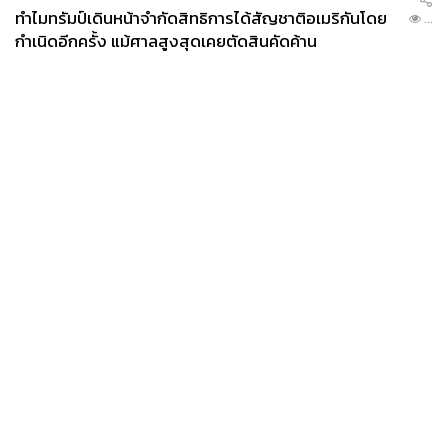
ทำไมทรัมป์เดินหน้าจำกัดสิทธิการได้สัญชาติอเมริกันโดย
2.8K
...
กำเนิดอีกครั้ง แม้ศาลสูงสุดเคยตัดสินคัดค้าน
ABOUT THE AUTHOR
วริทธิ์ ลิ้มเจริญ
คนเชียงใหม่ เรียนจบปริญญาตรี คณะ
สถาปัตยกรรมศาสตร์ มหาวิทยาลัยเชียงใหม่
ชอบกิน ชอบเที่ยว ชอบถ่ายรูป ชอบรีวิวให้
เพื่อนฟัง เลยมาฝึกงานที่ THE STANDARD
POP
News
Wealth
Pop
Podcast
Video
Now
Opinion
Careers
Events
Privacy
About
Contact
Policy
FOR
ADVERTISING
MEMBERSHIP