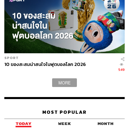
กลางแจ้งร่วมกัน โดยเชื่อว่าทุกคนสามารถค้นพบความงาม
ของธรรมชาติได้ในทุกฤดูกาล ไม่ว่าจะเป็นฤดูใดก็ตาม
แนวคิดนี้สะท้อนผ่านแคมเปญต่างๆ ของพวกเขาที่มักจะเน้น
การสำรวจพื้นที่ในเมือง สวนสาธารณะ หรือสถานที่ใกล้เคียง
ที่ทุกคนสามารถเข้าถึงได้ ไม่จำเป็นต้องเป็นนักปีนเขาหรือนัก
ผจญภัยมืออาชีพ
ดังนั้นนี่ถือเป็นโอกาสอันดีสำหรับคนไทยที่จะได้สัมผัส
ประสบการณ์และผลิตภัณฑ์คุณภาพสูงจากแบรนด์ที่มีประวัติ
SPORT
ความเป็นมาอันน่าสนใจ และมีเทคโนโลยีที่พัฒนามากว่า 10
10 ของสะสมน่าสนใจในฟุตบอลโลก 2026
ปี ไม่ว่าคุณจะเป็นนักเดินทาง คนรักกิจกรรมกลางแจ้ง หรือ
549
แค่กำลังมองหาวิธีป้องกันแสงแดดที่มีสไตล์และมี
ประสิทธิภาพ Beneunder น่าจะมีอะไรที่น่าสนใจสำหรับคุณ
MORE
แน่นอน อย่าลืมจับตาดูการเปิดตัวแฟลกชิปสโตร์แห่งแรกใน
ไทยเดือนพฤษภาคมนี้ เพื่อสัมผัสนวัตกรรมป้องกันแสงแดด
และผลิตภัณฑ์กลางแจ้งที่ผสมผสานฟังก์ชันการใช้งานเข้ากับ
ดีไซน์อย่างลงตัว ก้าวออกไปสู่โลกกว้างกับ Beneunder ด้วย
MOST POPULAR
กัน
TODAY
WEEK
MONTH