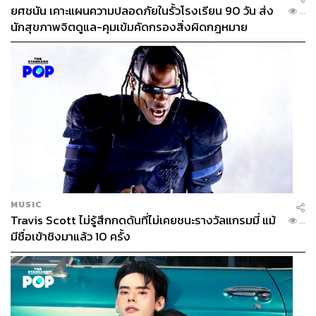
ยศชนัน เคาะแผนความปลอดภัยในรั้วโรงเรียน 90 วัน ส่ง
...
นักสุขภาพจิตดูแล-คุมเข้มคัดกรองสิ่งผิดกฎหมาย
MUSIC
Travis Scott ไม่รู้สึกกดดันที่ไม่เคยชนะรางวัลแกรมมี่ แม้
...
มีชื่อเข้าชิงมาแล้ว 10 ครั้ง