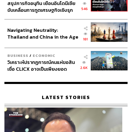
สรุปภารกิจอนุทิน เยือนอินโดนีเซีย
546
ขับเคลื่อนการทูตเศรษฐกิจเชิงรุก
ประกาศหุ้นส่วนยุทธศาสตร์ไทย –
อินโดนีเซีย
Navigating Neutrality:
Thailand and China in the Age
181
of a New Global Order
BUSINESS
/
ECONOMIC
วิเคราะห์ปรากฏการณ์คนแห่ขอสิน
2.6K
เชื่อ CLICX อาจเป็นเพียงยอด
ภูเขาน้ำแข็ง ของปัญหาหนี้ครัว
เรือนไทยที่ถูกซุกไว้
LATEST STORIES