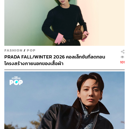
ที่ป้องกันอย่างรอบด้าน หรือ เทคโนโลยี UPF ซึ่งทำให้
อุปกรณ์ของ Beneunder เป็นเสมือนครีมกันแดดอันดับ 1 ของ
วงการ เพราะสามารถป้องกันได้ทั้งรังสี UVA และ UVB อีก
ทั้งยังสามารถกันน้ำ กันลม และกันแมลง แต่ยังคงความเบา
สบายด้วย Ultralight Design
Anti-Technologies นวัตกรรมที่เป็นเอกลักษณ์
FASHION
/
POP
PRADA FALL/WINTER 2026 คอลเล็กชันที่ลดทอน
101
โครงสร้างภายนอกของเสื้อผ้า
หนึ่งในจุดเด่นที่น่าสนใจของ Beneunder คือแนวคิด Anti-
Technologies ที่พวกเขาพัฒนาขึ้น ซึ่งไม่ใช่การต่อต้าน
เทคโนโลยีอย่างที่ชื่ออาจทำให้เข้าใจผิด แต่เป็นการใช้
เทคโนโลยีเพื่อขจัดข้อจำกัดในการใช้ชีวิตกลางแจ้ง โดยพวก
เขาแบ่งแนวคิดนี้ออกเป็น 4 หลักการ ประกอบด้วย
Lab – ชีวิตคือห้องทดลอง
Beneunder มองว่าทุก
ประสบการณ์จริงคือข้อมูลอันมีค่า การทดสอบผลิตภัณฑ์ใน
สถานการณ์จริงจึงเป็นสิ่งสำคัญที่สุด
Imagination – เหล่า Geek สร้างสรรค์สิ่งที่สมบูรณ์แบบ
ทีม