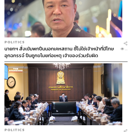
POLITICS
นายกฯ สั่งเข้มพกปืนนอกเคหสถาน ชี้ไม่ใช่เจ้าหน้าที่มีโทษ
...
อุกฉกรรจ์ ปืนถูกขโมยก่อเหตุ เจ้าของร่วมรับผิด
POLITICS