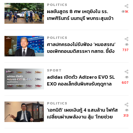
POLITICS
ผลชันสูตร 8 ศพ เหตุยิงใน รร.
1K
เทพศิรินทร์ นนทบุรี พบกระสุนเข้า
จุดสำคัญ ‘ศีรษะ-หน้าอก’ ครูถูกยิง
4 นัด จากระยะไกล
POLITICS
ศาลปกครองไม่รับฟ้อง ‘หมอสรณ’
737
ขอเพิกถอนมติสรรหา กสทช. ชี้ยัง
ไม่ใช่ผู้เดือดร้อนเสียหาย
SPORT
adidas เปิดตัว Adizero EVO SL
607
EXO คอลเล็กชันพิเศษรับฤดูกาล
College Football
POLITICS
‘เอกนิติ’ เผยเงินกู้ 4 แสนล้าน โฟกัส
313
เปลี่ยนผ่านพลังงาน ลุ้น ‘ไทยช่วย
ไทยพลัส’ เฟส 2 รอประเมินความ
เหมาะสม