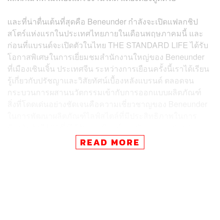
และที่น่าตื่นเต้นที่สุดคือ Beneunder กำลังจะเปิดแฟลกชิป
สโตร์แห่งแรกในประเทศไทยภายในเดือนพฤษภาคมนี้ และ
ก่อนที่แบรนด์จะเปิดตัวในไทย THE STANDARD LIFE ได้รับ
โอกาสพิเศษในการเยี่ยมชมสำนักงานใหญ่ของ Beneunder
ที่เมืองเซินเจิ้น ประเทศจีน ระหว่างการเยือนครั้งนี้เราได้เรียน
รู้เกี่ยวกับปรัชญาและวิสัยทัศน์เบื้องหลังแบรนด์ ตลอดจน
กระบวนการผสานนวัตกรรมเข้ากับการออกแบบผลิตภัณฑ์
สิ่งที่โดดเด่นอย่างชัดเจนคือความเชี่ยวชาญของ Beneunder
ในการพัฒนาผลิตภัณฑ์ไลฟ์สไตล์ที่มีประสิทธิภาพในการ
ป้องกันรังสี UV ซึ่งได้รับการพิสูจน์และพัฒนามาอย่างต่อ
เนื่องกว่าสิบปี
READ MORE
แม้ว่า Beneunder อาจยังไม่เป็นที่คุ้นเคยสำหรับคนไทย แต่
ด้วยกลยุทธ์การออกแบบผลิตภัณฑ์ที่ตอบโจทย์ความต้องการ
ของกลุ่มเป้าหมายที่หลากหลาย เรามั่นใจว่าแบรนด์นี้จะ
สามารถครองใจผู้บริโภคชาวไทยได้อย่างรวดเร็ว โดยใน