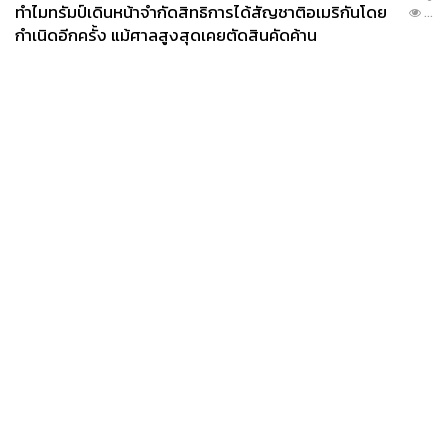
ทำไมทรัมป์เดินหน้าจำกัดสิทธิการได้สัญชาติอเมริกันโดย
...
กำเนิดอีกครั้ง แม้ศาลสูงสุดเคยตัดสินคัดค้าน
News
Wealth
Pop
Podcast
Video
Now
Opinion
Careers
Events
Privacy
About
Contact
Policy
FOR
ADVERTISING
MEMBERSHIP