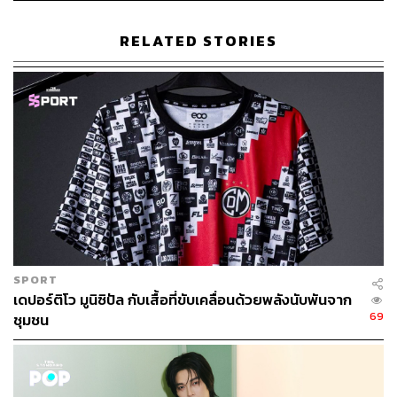
ทีมพัฒนาผลิตภัณฑ์ พวกเขาเล่าให้เราฟังว่า “ความท้าทาย
ของเราคือการสร้างสมดุลระหว่างฟังก์ชันการใช้งานที่ตอบ
RELATED STORIES
โจทย์และดีไซน์ที่สวยงาม” ซึ่งนี่คือหัวใจสำคัญที่ทำให้
Beneunder แตกต่างจากแบรนด์เอาต์ดอร์อื่นๆ ในตลาด ซึ่งมี
สาขามากถึง 650 สาขาในประเทศจีน และอีกกว่า 30 สาขา
ในต่างประเทศ
มากกว่าแค่แบรนด์แฟชั่น แต่ใส่ใจในสุขภาพด้วย
แบรนด์ Beneunder เน้นการใส่ใจสุขภาพของผู้ใช้อย่าง
จริงจัง ไม่ใช่แค่คำโฆษณา แบรนด์นี้เป็นหนึ่งในคณะ
กรรมการบริหารของ
มูลนิธิโรคมะเร็งผิวหนัง
(SCF) ด้วย ซึ่ง
SPORT
แสดงให้เห็นถึงความตั้งใจจริงในการสร้างผลิตภัณฑ์ที่ไม่
เดปอร์ติโว มูนิซิปัล กับเสื้อที่ขับเคลื่อนด้วยพลังนับพันจาก
69
เพียงแค่สวยงาม แต่ยังช่วยปกป้องผู้ใช้จากอันตรายของรังสี
ชุมชน
UV จากการที่เราได้ทดลองใช้ผลิตภัณฑ์ของพวกเขา ต้อง
ยอมรับว่าเทคโนโลยีการป้องกันแสงแดดของ Beneunder มี
ความล้ำสมัยสุดๆ ผ่านการพัฒนาโดยมีเทคโนโลยี AntiTech