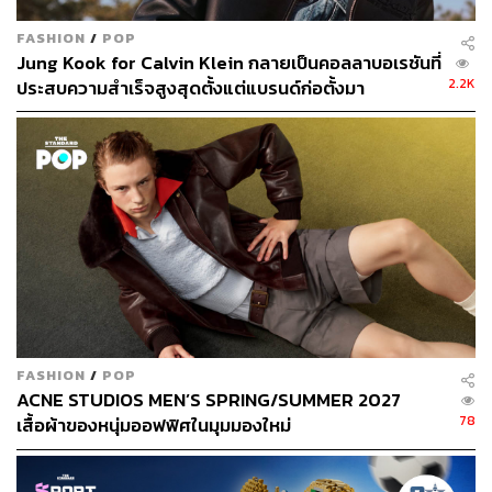
นักออกแบบและวิศวกรของพวกเขาได้รับอิสระในการคิด
FASHION
/
POP
นอกกรอบ ไม่ยึดติดกับข้อจำกัดแบบเดิมๆ
Jung Kook for Calvin Klein กลายเป็นคอลลาบอเรชันที่
Fun – การออกแบบทำให้ชีวิตสนุกมากขึ้น
จากการสังเกต
2.2K
ประสบความสำเร็จสูงสุดตั้งแต่แบรนด์ก่อตั้งมา
ผลิตภัณฑ์ของพวกเขา เราพบว่ามีการใส่ดีเทลเล็กๆ น้อยๆ ที่
สร้างรอยยิ้มให้ผู้ใช้ได้เสมอ เช่น สีสัน ลวดลาย และการ
ออกแบบ
Elevate – เทคโนโลยีทำให้ชีวิตมีคุณภาพมากขึ้น
ทุก
นวัตกรรมของ Beneunder มีเป้าหมายเพื่อยกระดับคุณภาพ
ชีวิตของผู้ใช้อย่างแท้จริง
เป็นแบรนด์ที่มีคอมมูนิตี้อบอุ่น
อีกมุมที่น่าประทับใจของ Beneunder คือแนวคิดเรื่องชุมชน
FASHION
/
POP
ACNE STUDIOS MEN’S SPRING/SUMMER 2027
พวกเขาไม่ได้มองว่าลูกค้าเป็นเพียงผู้ซื้อ แต่เป็นส่วนหนึ่งของ
78
เสื้อผ้าของหนุ่มออฟฟิศในมุมมองใหม่
ชุมชนที่มีความหลงใหลในการใช้ชีวิตกลางแจ้งร่วมกัน ทีม
การตลาดของแบรนด์ได้แสดงให้เห็นว่าผ่านกิจกรรมของ
แบรนด์ที่มีทุกๆ สัปดาห์ และทุกๆ เดือน เช่น การทำกิจกรรม