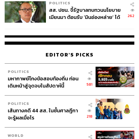
POLITICS
สส. ปชน. จี้รัฐบาลทบทวนนโยบาย
262
เมียนมา ต้อนรับ ‘มินอ่องหล่าย’ ได้
แค่สัญญาว่างเปล่า
EDITOR'S PICKS
POLITICS
มหากาพย์โกงข้อสอบท้องถิ่น ก่อน
581
เดินหน้าสู่จุดจบในสัปดาห์นี้
POLITICS
เส้นทางคดี 44 สส. ในชั้นศาลฎีกา
218
จะรู้ผลเมื่อไร
WORLD