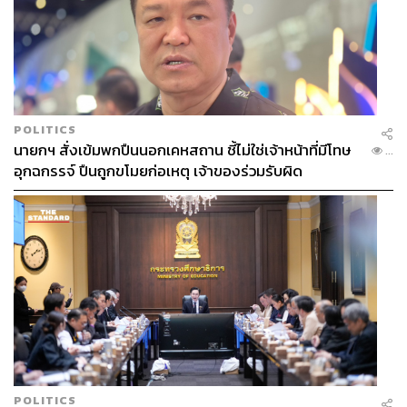
บรรยากาศสบายๆ บนชั้น 4 ของตึกที่มีเสน่ห์ที่สุดแห่งหนึ่งใน
ย่านเจริญกรุง
บัตรราคา 250 บาทใบนี้ไม่ได้ให้แค่ที่นั่งชมภาพยนตร์ แต่ยัง
รวมเครื่องดื่มเย็นให้คุณได้จิบเคล้าไปกับกลิ่นหอมและ
บรรยากาศในที่มีเสน่ห์ของตึกที่จำกัดเพียง 35 ที่นั่งต่อรอบ
POLITICS
เท่านั้น ให้ทุกคนได้สัมผัสประสบการณ์การชมภาพยนตร์แบบ
นายกฯ สั่งเข้มพกปืนนอกเคหสถาน ชี้ไม่ใช่เจ้าหน้าที่มีโทษ
...
ใกล้ชิดและเป็นส่วนตัวที่สุด ไม่ว่าจะมากับเพื่อน คนรัก หรือ
อุกฉกรรจ์ ปืนถูกขโมยก่อเหตุ เจ้าของร่วมรับผิด
มานั่งทบทวนตัวเองผ่านหนังดีๆ สักเรื่อง นี่คืองานที่เหมาะ
มากสำหรับการปิดท้ายวันหยุด
วันและเวลาฉายหนัง
27 มีนาคม The Terminal (18.30-20.38 น.)
28 มีนาคม Forrest Gump (18.30-20.52 น.) / The
Breakfast Club (21.10-22.47 น.)
29 มีนาคม Love Actually (18.30-20.45 น.) / Stand by
me (21.00-22.29 น.)
POLITICS