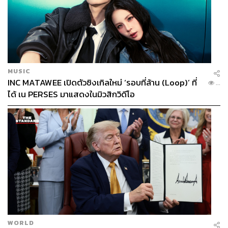
MUSIC
INC MATAWEE เปิดตัวซิงเกิลใหม่ ‘รอบที่ล้าน (Loop)’ ที่
...
ได้ เน PERSES มาแสดงในมิวสิกวิดีโอ
Songcraft ‘ทรงคราฟต์’
สัมผัสเสน่ห์ย่านทรงวาดในมุมที่ลึกซึ้งกว่าเดิมกับงานทรงครา
ฟต์ เทศกาลเบียร์คราฟต์และสุราชุมชนของไทยที่กลับมาส
ร้างสีสันอีกครั้ง ณ Lost in Songwat คาเฟ่ในบ้านจีนโบราณ
อายุกว่า 150 ปี พื้นที่ประวัติศาสตร์สมัยรัชกาลที่ 5 ที่จะถูก
เปลี่ยนให้เป็นพื้นที่สังสรรค์สุดชิคท่ามกลางกลิ่นอายความวิน
เทจ
ภายในงานคุณจะได้พบกับผู้ประกอบการเบียร์คราฟต์และ
สุราชุมชนจากทั่วประเทศไทยที่ยกขบวนมาออกบูธให้ได้ลิ้ม
WORLD