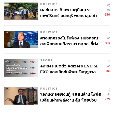
POLITICS
ผลชันสูตร 8 ศพ เหตุยิงใน รร.
Breakfast Party
859
เทพศิรินทร์ นนทบุรี พบกระสุนเข้า
จุดสำคัญ ‘ศีรษะ-หน้าอก’ ครูถูกยิง
ก้าวเข้าสู่ยุคใหม่ไปพร้อมกับ Kay’s ในโอกาสฉลองครบรอบ
4 นัด จากระยะไกล
POLITICS
หนึ่งทศวรรษ กับการจัดงานปาร์ตี้อาหารเช้าครั้งแรกที่จะ
ศาลปกครองไม่รับฟ้อง ‘หมอสรณ’
เปลี่ยนภาพจำมื้อเช้าแบบเดิมๆ ให้กลายเป็นพื้นที่แห่งความ
615
ขอเพิกถอนมติสรรหา กสทช. ชี้ยัง
สนุกและการพบปะสังสรรค์ งานนี้ Kay’s ตั้งใจขอบคุณทุกคน
ไม่ใช่ผู้เดือดร้อนเสียหาย
ที่ร่วมเดินทางกันมาตลอด 10 ปี ด้วยการเนรมิตสาขาสุขุมวิท
49 บรรยากาศปาร์ตี้มื้อสายที่อัดแน่นไปด้วยอาหารเลิศรส
SPORT
เสียงเพลงจากดีเจ กิจกรรมเวิร์กช็อปเก๋ๆ และโอกาสในการ
adidas เปิดตัว Adizero EVO SL
ทำความรู้จักกับเพื่อนใหม่ที่มีไลฟ์สไตล์เดียวกัน
481
EXO คอลเล็กชันพิเศษรับฤดูกาล
College Football
ภายใต้คอนเซปต์ที่ว่า Kay’s ไม่ได้เป็นเพียงแค่ร้านอาหารเช้า
แต่คือวัฒนธรรมและช่วงเวลาที่ดีของชาวกรุงเทพฯ บัตร
POLITICS
‘เอกนิติ’ เผยเงินกู้ 4 แสนล้าน โฟกัส
ราคา 1,290 บาท ใบนี้จะเปิดประตูให้คุณเข้าสู่โลกของ Kay’s
279
เปลี่ยนผ่านพลังงาน ลุ้น ‘ไทยช่วย
แบบไม่จำกัดทั้งอาหารที่เติมได้ไม่อั้น และกิจกรรมสุด
ไทยพลัส’ เฟส 2 รอประเมินความ
สร้างสรรค์ที่คัดสรรมาเพื่อคอมมูนิตี้โดยเฉพาะ
เหมาะสม