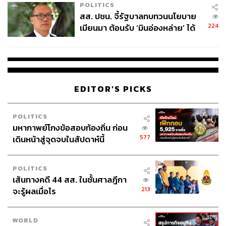
POLITICS
ใครที่อยากเริ่มต้นวันหยุดด้วยไวบ์ที่สดใสและอิ่มเอมไปกับ
สส. ปชน. จี้รัฐบาลทบทวนนโยบาย
รสชาติที่คุ้นเคยในรูปแบบที่ตื่นเต้นกว่าเดิม ต้องรีบจองบัตร
224
เมียนมา ต้อนรับ ‘มินอ่องหล่าย’ ได้
แล้วมาจอยกันที่ปาร์ตี้
แค่สัญญาว่างเปล่า
Time:
เวลา 11.00-14.00 น.
When:
วันเสาร์ที่ 28 มีนาคม 2569
Where:
Kay’s สุขุมวิท 49
EDITOR'S PICKS
Ticket:
บัตรราคา 1,290 บาท
More Info:
Kay’s Boutiques
POLITICS
มหากาพย์โกงข้อสอบท้องถิ่น ก่อน
577
เดินหน้าสู่จุดจบในสัปดาห์นี้
POLITICS
เส้นทางคดี 44 สส. ในชั้นศาลฎีกา
213
จะรู้ผลเมื่อไร
WORLD