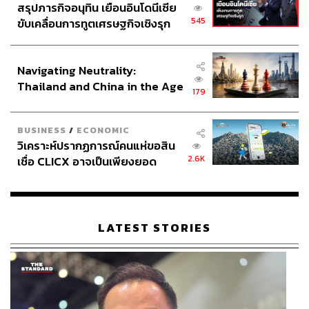
สรุปภารกิจอนุทิน เยือนอินโดนีเซีย
545
ขับเคลื่อนการทูตเศรษฐกิจเชิงรุก
ประกาศหุ้นส่วนยุทธศาสตร์ไทย –
อินโดนีเซีย
Navigating Neutrality:
Thailand and China in the Age
179
of a New Global Order
BUSINESS
/
ECONOMIC
วิเคราะห์ปรากฏการณ์คนแห่ขอสิน
2.6K
เชื่อ CLICX อาจเป็นเพียงยอด
ภูเขาน้ำแข็ง ของปัญหาหนี้ครัว
เรือนไทยที่ถูกซุกไว้
Sip/Scent/Scene
LATEST STORIES
The Corner House ชวนทุกคนมาปล่อยใจไปกับโปรแกรม
ภาพยนตร์คัดสรรโดย Film I Trust ในธีม On Love &
Becoming ที่ว่าด้วยเรื่องราวของความรัก มิตรภาพ และการ
เติบโต ผ่านลิสต์หนังระดับตำนานที่หลายคนคิดถึง ท่ามกลาง