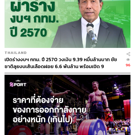
THAILAND
เปิดร่างงบฯ กทม. ปี 2570 วงเงิน 9.39 หมื่นล้านบาท ชัช
96
ชาติลุยงบเส้นเลือดฝอย 6.6 พันล้าน พร้อมเปิด 9
ยุทธศาสตร์พัฒนาเมือง
Sunrise Brew Yoga on The Rooftop
สัมผัสประสบการณ์ Wellness เหนือขอบฟ้ากรุงเทพฯ กับ
การกลับมาครั้งสำคัญที่ครั้งนี้พิเศษกว่าเดิมด้วยการคอลแล
ปส์กับ Dove ชวนทุกคนออกมาขยับร่างกายรับแสงแรกของ
วันบนชั้น 40 ณ Tower 3 ของ One Bangkok พื้นที่เอ็กซ์คลู