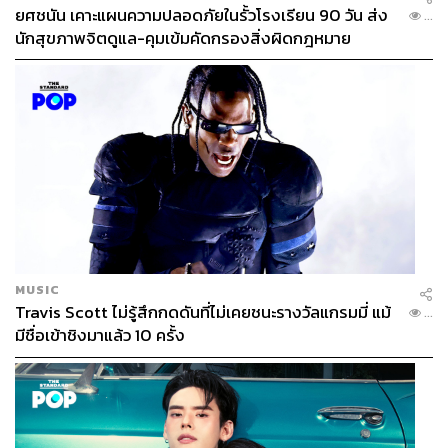
Time:
ตามรอบฉายภาพยนตร์
ยศชนัน เคาะแผนความปลอดภัยในรั้วโรงเรียน 90 วัน ส่ง
...
When:
วันศุกร์ที่ 27 – วันอาทิตย์ที่ 29 มีนาคม 2569
นักสุขภาพจิตดูแล-คุมเข้มคัดกรองสิ่งผิดกฎหมาย
Where:
The Pavilion (ชั้น 4), The Corner House
Ticket:
บัตรราคา 250 บาท/ใบ
More Info:
THE CORNER HOUSE Bangkok
MUSIC
Travis Scott ไม่รู้สึกกดดันที่ไม่เคยชนะรางวัลแกรมมี่ แม้
...
มีชื่อเข้าชิงมาแล้ว 10 ครั้ง