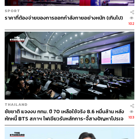
ซีฟที่จะเปิดให้ทุกคนได้เข้าถึงเป็นครั้งแรก เพื่อร่วมกันสร้าง
SPORT
โมเมนต์มั่นใจใต้แสงแดดและสนุกกับการใช้ชีวิตข้างนอกได้
ราคาที่ต้องจ่ายของการออกกำลังกายอย่างหนัก (เกินไป)
อย่างเต็มที่
102
ภายในงานคุณจะได้ร่วมคลาส Energizing Sunrise BREW
Yoga เป็นเวลา 45 นาที พร้อมดื่มด่ำกับวิวพาโนรามาของ
เมืองหลวงยามพระอาทิตย์ขึ้น และจิบเครื่องดื่มสูตรพิเศษใน
แบบ Signature BREW Experience นอกจากนี้ยังมีกิจกรรม
เปิดตัวผลิตภัณฑ์ใหม่จาก Dove และรับ Gift Set สุดพิเศษกลับ
บ้าน ท่ามกลางคอมมูนิตี้คนรักสุขภาพที่จะมารวมตัวกันเพื่อ
เริ่มต้นเช้าวันหยุดด้วยความสดใสและมั่นใจที่สุด
Time:
เวลา 06:00-10:00 น.
When:
วันเสาร์ที่ 28 มีนาคม 2569
THAILAND
Where:
ชั้น 40, Tower 3, One Bangkok
ชัชชาติ แจงงบ กทม. ปี 70 เหลือใช้จริง 8.6 หมื่นล้าน หลัง
103
หักหนี้ BTS สภาฯ ไฟเขียวรับหลักการ-จี้สางปัญหาโปรเจ
Dress Code:
สีขาว และ สีส้ม
กต์ล่าช้า
More Info:
Brew Yoga Thailand