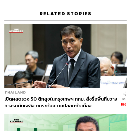
ความพิเศษคือความน่ารักของเหล่าซิสที่จะมาในธีมสีพาส
เทล ที่จะเปลี่ยนสนามหญ้าให้กลายเป็นรันเวย์สายสุขภาพ
RELATED STORIES
งานนี้เข้าร่วมฟรีเพียงแค่เตรียมเสื่อพิลาทิสและแว่นกันแดด
คู่ใจมาให้พร้อม แล้วมาจอยคอมมูนิตี้ที่เต็มไปด้วยพลังงาน
บวกและมิตรภาพดีๆ ท่ามกลางบรรยากาศพระอาทิตย์ตกดิน
ใจกลางเมือง
Time:
เวลา 17.00-18.00 น.
When:
วันพฤหัสบดีที่ 26 มีนาคม 2569
Where:
สวนเบญจกิติ ประตู 5
More Info:
YPS Your PILATES
THAILAND
เปิดผลตรวจ 50 ตึกสูงในกรุงเทพฯ กทม. สั่งรื้อพื้นที่ขวาง
186
ทางรถดับเพลิง ยกระดับความปลอดภัยเมือง