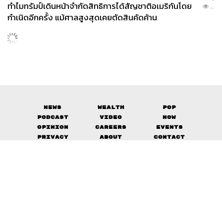
ทำไมทรัมป์เดินหน้าจำกัดสิทธิการได้สัญชาติอเมริกันโดย
ลองรสชาติอันเป็นเอกลักษณ์ ภายใต้คอนเซปต์ Craft –
...
กำเนิดอีกครั้ง แม้ศาลสูงสุดเคยตัดสินคัดค้าน
People – Vibes ที่เน้นการเชื่อมต่อผู้คนผ่านเครื่องดื่มและ
บรรยากาศที่เป็นกันเอง ใครที่มองหาที่นั่งดริ้งก์ชิลล์ๆ เสพงา
นคราฟต์ไทย และซึมซับเสน่ห์ของย่านเก่าในยามค่ำคืน นี่คือ
หมุดหมายที่ไม่ควรพลาดในสุดสัปดาห์นี้ครับ
Time:
เวลา 16.00-23.00 น.
When:
วันศุกร์ที่ 27 – วันอาทิตย์ที่ 29 มีนาคม 2569
Where:
Lost in Songwat ถนนทรงวาด
News
Wealth
Pop
More Info:
Songcraft Festivals
Podcast
Video
Now
Opinion
Careers
Events
Privacy
About
Contact
Policy
FOR
ADVERTISING
MEMBERSHIP