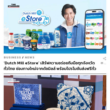
ต้นหรือคนรุ่นใหม่ที่กำลังมองหาบ้านหลังแรก ในราคา
Global Sustainable Living ส่งมอบบ้านคุณภาพ ลด
คุ้มค่า แต่ไม่ลดทอนคุณภาพและดีไซน์ พร้อมฟังก์ชันที่
ผลกระทบต่อสิ่งแวดล้อม พร้อมปั้นนักออกแบบที่ใส่ใจโลก
รองรับอนาคต
บ้านกลางเมือง
ที่เหมาะสำหรับครอบครัวที่ต้องการ
ความลงตัวของการใช้ชีวิตเมืองอย่างเต็มที่ ทั้งในแง่
ทำเล ฟังก์ชัน
CLASSE
ทาวน์โฮมระดับ Luxury ที่ให้ความรู้สึกใกล้
เคียงกับบ้านเดี่ยวในทุกมิติ ทั้งดีไซน์ทันสมัย พื้นที่
ใช้สอยกว้างขวาง และความเป็นส่วนตัวที่มากกว่า
BUSINESS
/
NEWS
ทาวน์โฮมและบ้านแฝดของ AP จึงไม่ใช่แค่ที่อยู่อาศัย แต่เป็น
‘Dutch Mill eStore’ เสิร์ฟความอร่อยถึงมือทุกจังหวัด
...
ทั่วไทย ช่องทางใหม่จากดัชมิลล์ พร้อมโปรโมชันส่งฟรีทั่ว
พื้นที่แห่งความสุขที่พร้อมปรับเปลี่ยนไปกับทุกช่วงชีวิตของ
ประเทศ ส่งไว สั่งก่อนเที่ยง ได้ของวันถัดไป ส่งสินค้าแบบ
คุณ
เย็นตรงจากโรงงาน [ADVERTORIAL]
อ่านรายละเอียดเพิ่มเติมได้ที่
https://apthai.ly/vCtvNn
[Content in Partnership with AP]
ภาพ:
AP