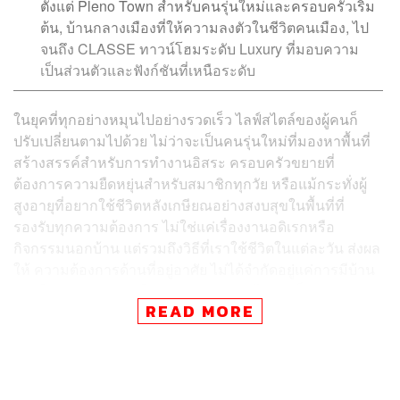
ตั้งแต่ Pleno Town สำหรับคนรุ่นใหม่และครอบครัวเริ่ม
ต้น, บ้านกลางเมืองที่ให้ความลงตัวในชีวิตคนเมือง, ไป
จนถึง
CLASSE
ทาวน์โฮมระดับ Luxury ที่มอบความ
เป็นส่วนตัวและฟังก์ชันที่เหนือระดับ
ในยุคที่ทุกอย่างหมุนไปอย่างรวดเร็ว ไลฟ์สไตล์ของผู้คนก็
ปรับเปลี่ยนตามไปด้วย ไม่ว่าจะเป็นคนรุ่นใหม่ที่มองหาพื้นที่
สร้างสรรค์สำหรับการทำงานอิสระ ครอบครัวขยายที่
ต้องการความยืดหยุ่นสำหรับสมาชิกทุกวัย หรือแม้กระทั่งผู้
สูงอายุที่อยากใช้ชีวิตหลังเกษียณอย่างสงบสุขในพื้นที่ที่
รองรับทุกความต้องการ ไม่ใช่แค่เรื่องงานอดิเรกหรือ
กิจกรรมนอกบ้าน แต่รวมถึงวิธีที่เราใช้ชีวิตในแต่ละวัน ส่งผล
ให้ ความต้องการด้านที่อยู่อาศัย ไม่ได้จำกัดอยู่แค่การมีบ้าน
หลังใหญ่หรือห้องชุดใจกลางเมืองอีกต่อไป แต่เป็นการมอง
READ MORE
หาพื้นที่ที่สามารถปรับเปลี่ยนและเติมเต็มชีวิตในแบบของเรา
ได้อย่างแท้จริง
ด้วยความเข้าใจในความหลากหลายของวิถีชีวิตเหล่านี้ AP
จึงไม่หยุดนิ่งในการพัฒนา ทาวน์โฮมและบ้านแฝดที่มีฟังก์ชัน