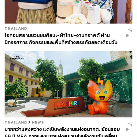
TAGS:
Advertorial
ทาวน์โฮม (Townhome)
AP Thai
THAILAND
LOADING...
ไอคอนสยามชวนชมศิลปะ-ผ้าไทย-งานคราฟต์ ผ่าน
...
นิทรรศการ กิจกรรมและพื้นที่สร้างสรรค์ตลอดเดือนวัน
แม่ [ADVERTORIAL]
ABOUT THE AUTHOR
THE STANDARD LIFE
กองบรรณาธิการ THE STANDARD LIFE
THAILAND
/
NEWS
มากกว่าแสงสว่าง แต่เป็นพลังงานแห่งอนาคต: ย้อนรอย
...
68 ปี MEA จากแสงแรกแห่งสยามสู่พลังงานขับเคลื่อน