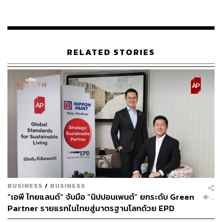
RELATED STORIES
AP พร้อมนำเสนอทาวน์โฮมและบ้านแฝดหลากหลาย
โครงการที่ออกแบบมาเพื่อรองรับไลฟ์สไตล์ที่แตกต่างกัน ไม่
BUSINESS
/
BUSINESS
ว่าจะเป็น
“เอพี ไทยแลนด์” จับมือ “นิปปอนเพนต์” ยกระดับ Green
...
Partner รายแรกในไทยสู่มาตรฐานโลกด้วย EPD
Pleno Town
ทาวน์โฮมที่ออกแบบมาเพื่อครอบครัวเริ่ม
International พร้อมชูแนวคิด Global Standards for