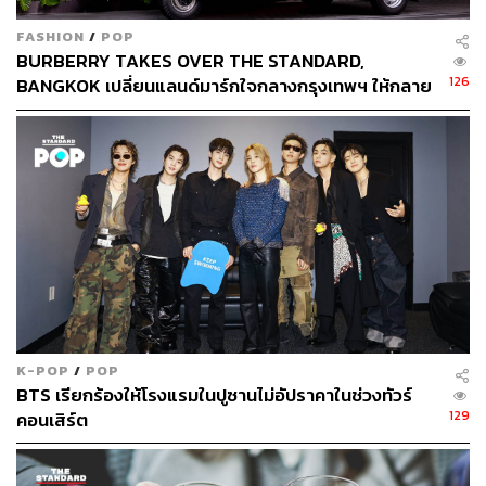
FASHION
/
POP
BURBERRY TAKES OVER THE STANDARD,
Amantaka ตั้งอยู่ในหลวงพระบาง สปป.ลาว ดัดแปลงมาจาก
126
BANGKOK เปลี่ยนแลนด์มาร์กใจกลางกรุงเทพฯ ให้กลาย
อาคารเก่าสไตล์ฝรั่งเศส-โคโลเนียลที่มีกลิ่นอายของ
เป็นโลกของเบอร์เบอรี่
วัฒนธรรมลาวเจือปน โลเคชันดีเพราะอยู่ใกล้กับตลาดเช้า
ไนต์มาร์เก็ต และแม่น้ำโขง แต่เมื่อก้าวเข้ามาในตัวโรงแรม
จะพบแต่ความเงียบสงบและสวยงาม
อ่านเพิ่มเติมได้ที่
https://thestandard.co/life/amantaka-luang
-prabang
Amansara, Siem Reap, Cambodia
K-POP
/
POP
BTS เรียกร้องให้โรงแรมในปูซานไม่อัปราคาในช่วงทัวร์
129
คอนเสิร์ต