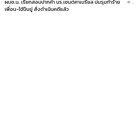
ผบช.น. เรียกสอบปากคำ นร.เซนต์คาเบรียล ปมรุมทำร้าย
...
เพื่อน-ใช้ปืนขู่ สั่งดำเนินคดีแล้ว
News
Wealth
Pop
Podcast
Video
Now
Opinion
Careers
Events
Privacy
About
Contact
Policy
FOR
ADVERTISING
MEMBERSHIP