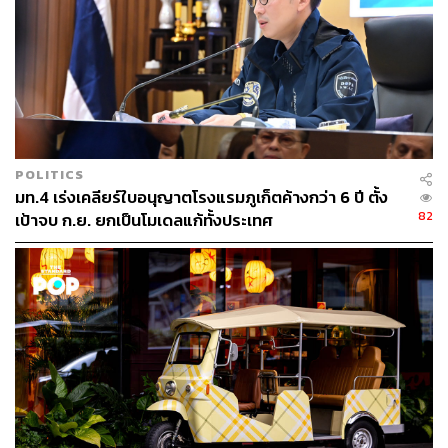
ออกแบบมาในสไตล์เวียดนามผสมโมเดิร์นของ Jean-Michel
Gathy ผู้เคยออกแบบที่พักสวยชวนตะลึงมาแล้วมากมาย จุด
เด่นของที่นี่คือที่พักโอบล้อมด้วยธรรมชาติอันเงียบสงบ เมื่อ
มองลงไปจะเห็นวิวทะเลเวียดนามที่สวยงาม ถือเป็นรีสอร์ตที่
ได้ทั้งบรรยากาศของป่าเขาและท้องทะเล
ดูรายละเอียดเพิ่มเติมได้ที่
www.aman.com/resorts/amanoi
POLITICS
มท.4 เร่งเคลียร์ใบอนุญาตโรงแรมภูเก็ตค้างกว่า 6 ปี ตั้ง
82
เป้าจบ ก.ย. ยกเป็นโมเดลแก้ทั้งประเทศ
Amantaka
, Luang Prabang, Laos