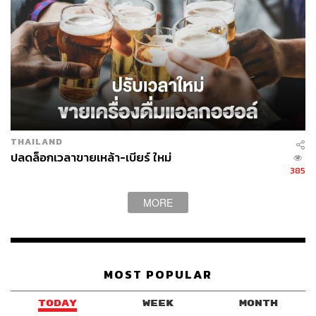
จากบ้านรับรองแขกของกษัตริย์ สู่โรงแรมสุดหรูในเสียมเรียบ
อย่าง Amansara ที่ยังคงรักษาสถาปัตยกรรมแบบ New
Khmer Architecture ความสวย โก้ คลาสสิก มีไอเท็มที่สา
ยอินสตาแกรมชอบมากคือบริการรถรับ-ส่งสนามบินด้วย
THAILAND
Mercedes-Benz รุ่นวินเทจ ที่เป็นรถใช้งานจริงของเจ้า
ปลดล็อกเวลาขายเหล้า-เบียร์ ใหม่
นโรดม สีหนุ ตัวโรงแรมอยู่ใจกลางเมืองใกล้กับอังกอร์วัด
385
ล่าสุดเพิ่งปรับภายในห้องพักใหม่ให้มีสิ่งอำนวยความสะดวก
ยิ่งขึ้น แต่ยังคงกลิ่นอายของบ้านตากอากาศไว้เช่นเคย
MORE
อ่านเพิ่มเติมได้ที่
https://thestandard.co/life/amansara-siem-
reap
MOST POPULAR
Amanpuri, Phuket, Thailand
TODAY
WEEK
MONTH