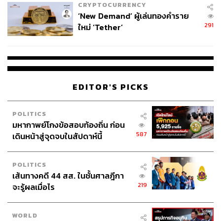
CRYPTOCURRENCY
ภาพ: Aman
‘New Demand’ ผู้เล่นทองคำราย
291
ใหม่ ‘Tether’
TAGS:
โรงแรม
Aman Nai Lert Bangkok
Amanpuri
AMANTAKA
Amansara
Amanoi
Aman
EDITOR'S PICKS
POLITICS
มหากาพย์โกงข้อสอบท้องถิ่น ก่อน
1.1K
587
เดินหน้าสู่จุดจบในสัปดาห์นี้
ABOUT THE AUTHOR
POLITICS
เส้นทางคดี 44 สส. ในชั้นศาลฎีกา
ภัทรศยา เชาว์รัศมีกุล
219
จะรู้ผลเมื่อไร
บรรณาธิการ THE STANDARD LIFE
WORLD