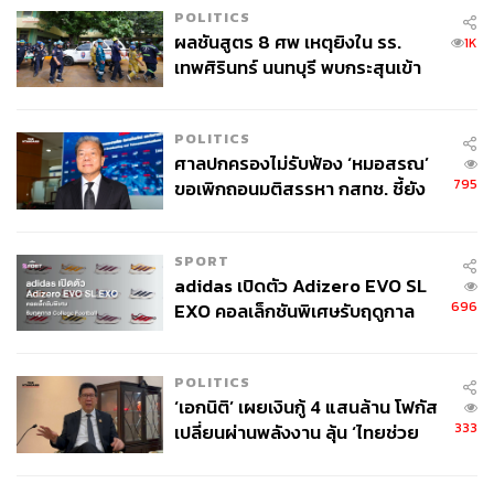
POLITICS
ผลชันสูตร 8 ศพ เหตุยิงใน รร.
1K
เทพศิรินทร์ นนทบุรี พบกระสุนเข้า
จุดสำคัญ ‘ศีรษะ-หน้าอก’ ครูถูกยิง
4 นัด จากระยะไกล
POLITICS
ศาลปกครองไม่รับฟ้อง ‘หมอสรณ’
795
ขอเพิกถอนมติสรรหา กสทช. ชี้ยัง
ไม่ใช่ผู้เดือดร้อนเสียหาย
SPORT
กลับมาเปิด Amanpuri อีกครั้ง หลังปิดปรับปรุงไปร่วม 3 เดือน
adidas เปิดตัว Adizero EVO SL
ครั้งนี้มาพร้อมสิ่งใหม่มากมาย เช่น ปรับโฉม Nama ห้อง
696
EXO คอลเล็กชันพิเศษรับฤดูกาล
อาหารญี่ปุ่น โดยสถาปนิกชื่อดังระดับโลกอย่าง Kengo
College Football
Kuma เพิ่ม Beach Restaurant เสิร์ฟอาหารเมดิเตอร์เรเนียน
และ Spa House ที่ตั้งใจให้เป็น Holistic Wellness Centre นำ
POLITICS
เสนอทรีตเมนต์เพื่อผ่อนคลายร่างกายและจิตใจ
‘เอกนิติ’ เผยเงินกู้ 4 แสนล้าน โฟกัส
333
เปลี่ยนผ่านพลังงาน ลุ้น ‘ไทยช่วย
ไทยพลัส’ เฟส 2 รอประเมินความ
ดูรายละเอียดเพิ่มเติมได้ที่
www.aman.com/resorts/amanpuri
เหมาะสม