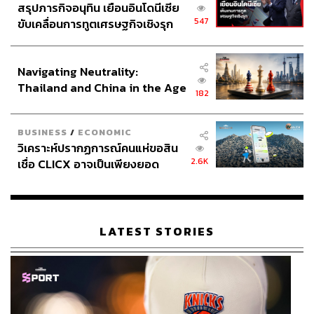
สรุปภารกิจอนุทิน เยือนอินโดนีเซีย
547
ขับเคลื่อนการทูตเศรษฐกิจเชิงรุก
ประกาศหุ้นส่วนยุทธศาสตร์ไทย –
อินโดนีเซีย
Navigating Neutrality:
Thailand and China in the Age
182
of a New Global Order
BUSINESS
/
ECONOMIC
วิเคราะห์ปรากฏการณ์คนแห่ขอสิน
2.6K
เชื่อ CLICX อาจเป็นเพียงยอด
ภูเขาน้ำแข็ง ของปัญหาหนี้ครัว
เรือนไทยที่ถูกซุกไว้
LATEST STORIES