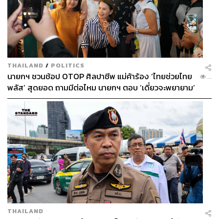
THAILAND
/
POLITICS
นายกฯ ชวนช้อป OTOP ศิลปาชีพ แม่ค้าร้อง ‘ไทยช่วยไทย
...
พลัส’ สุดยอด ถามมีต่อไหม นายกฯ ตอบ ‘เดี๋ยวจะพยายาม’
THAILAND