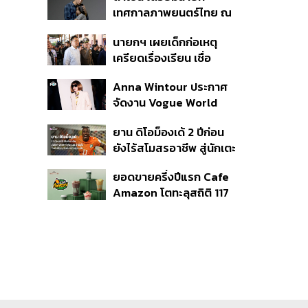
เทศกาลภาพยนตร์ไทย ณ
3.2 แสนล้าน
ประเทศบราซิล
นายกฯ เผยเด็กก่อเหตุ
เครียดเรื่องเรียน เชื่อ
เตรียมการเป็นขั้นตอน ชี้มี
Anna Wintour ประกาศ
กระสุนอีกกว่า 30 นัด หาก
จัดงาน Vogue World
ไม่จบชีวิตตัวเองอาจสูญ
2027 ที่ซานฟรานซิสโก
เสียเพิ่ม
ยาน ดิโอม็องเด้ 2 ปีก่อน
ยังไร้สโมสรอาชีพ สู่นักเตะ
ค่าตัว 125 ล้านยูโร กับคำ
ยอดขายครึ่งปีแรก Cafe
สัญญาถึงน้องสาวผู้ล่วง
Amazon โตทะลุสถิติ 117
ลับ
ล้านแก้ว หนุนธุรกิจไลฟ์
สไตล์ OR โตต่อเนื่อง