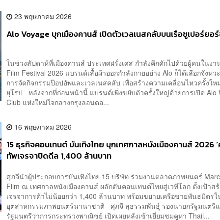
23 พฤษภาคม 2026
Alo Voyage บุกเมืองคานส์ เปิดตัวเวลเนสคลับบนเรือซูเปอร์ยอร
ในช่วงสัปดาห์ที่เมืองคานส์ ประเทศฝรั่งเศส กำลังคึกคักไปด้วยผู้คนในง
Film Festival 2026 แบรนด์เสื้อผ้าออกกำลังกายอย่าง Alo ก็ได้เลือกจังหว
การจัดกิจกรรมป๊อปอัพและเวลเนสคลับ เพื่อสร้างความเคลื่อนไหวครั้งใหม่
ยุโรป หลังจากที่ก่อนหน้านี้ แบรนด์เพิ่งขยับตัวครั้งใหญ่ด้วยการเปิด Alo
Club แห่งใหม่ใจกลางกรุงลอนดอ...
16 พฤษภาคม 2026
15 ธุรกิจคอนเทนต์ บันเทิงไทย บุกเทศกาลหนังเมืองคานส์ 2026 ‘ศ
ทัพเจรจาปิดดีล 1,400 ล้านบาท
ศุภจีนำผู้ประกอบการบันเทิงไทย 15 บริษัท ร่วมงานตลาดภาพยนตร์ Mar
Film ณ เทศกาลหนังเมืองคานส์ ผลักดันคอนเทนต์ไทยสู่เวทีโลก ตั้งเป้าสร้
เจรจาการค้าไม่น้อยกว่า 1,400 ล้านบาท พร้อมขยายเครือข่ายพันธมิตรใ
อุตสาหกรรมภาพยนตร์นานาชาติ ศุภจี สุธรรมพันธุ์ รองนายกรัฐมนตรี
รัฐมนตรีว่าการกระทรวงพาณิชย์ เปิดเผยหลังเข้าเยี่ยมชมคูหา Thail...