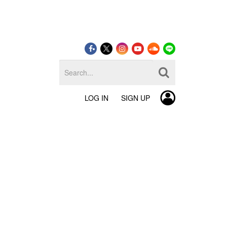
LOG IN
SIGN UP