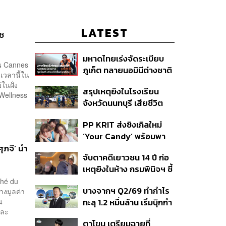
LATEST
์ช
มหาดไทยเร่งจัดระเบียบ
าน Cannes
ภูเก็ต ทลายนอมินีต่างชาติ
ะเวลานี้ใน
คุมเจ็ตสกี สางบริษัทฮุบ
ในฝั่ง
สรุปเหตุยิงในโรงเรียน
ที่ดิน เคลียร์ใบอนุญาต
 Wellness
จังหวัดนนทบุรี เสียชีวิต
โรงแรมค้าง 7 ปี
รวม 8 ราย โฆษก ตร. เผย
PP KRIT ส่งซิงเกิลใหม่
ปมค้นประวัติคดีกราดยิงที่
‘Your Candy’ พร้อมพา
สหรัฐฯ
ต้าเหนิง และ ณิชา ร่วมมิว
ุภจี’ นำ
จับตาคดีเยาวชน 14 ปี ก่อ
สิกวิดีโอ
เหตุยิงในห้าง กรมพินิจฯ ชี้
ประพฤติดี-รับการรักษาต่อ
ché du
บางจากฯ Q2/69 ทำกำไร
างมูลค่า
เนื่อง ประเมินปล่อยตัว
น
ทะลุ 1.2 หมื่นล้าน เริ่มบุ๊กกำ
และ
ไร ‘SAF’ เชิงพาณิชย์ครั้ง
ตาโขน เตรียมฉายที่
แรก หนุนรายได้ครึ่งปีทะลุ