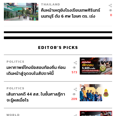
THAILAND
คืบหน้าเหตุยิงโรงเรียนเทพศิรินทร์
0
นนทบุรี ดับ 6 ศพ โฆษก ตร. เร่ง
สอบปมขโมยปืนปู่ก่อเหตุ
EDITOR'S PICKS
POLITICS
มหากาพย์โกงข้อสอบท้องถิ่น ก่อน
573
เดินหน้าสู่จุดจบในสัปดาห์นี้
POLITICS
เส้นทางคดี 44 สส. ในชั้นศาลฎีกา
209
จะรู้ผลเมื่อไร
WORLD