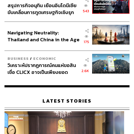
สรุปภารกิจอนุทิน เยือนอินโดนีเซีย
543
ขับเคลื่อนการทูตเศรษฐกิจเชิงรุก
ประกาศหุ้นส่วนยุทธศาสตร์ไทย –
อินโดนีเซีย
Navigating Neutrality:
Thailand and China in the Age
175
of a New Global Order
BUSINESS
/
ECONOMIC
วิเคราะห์ปรากฏการณ์คนแห่ขอสิน
2.6K
เชื่อ CLICX อาจเป็นเพียงยอด
ภูเขาน้ำแข็ง ของปัญหาหนี้ครัว
เรือนไทยที่ถูกซุกไว้
LATEST STORIES