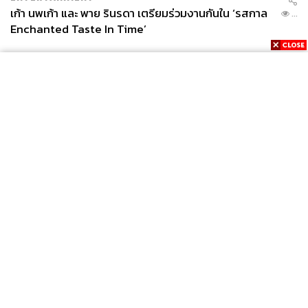
เก้า นพเก้า และ พาย รินรดา เตรียมร่วมงานกันใน ‘รสกาล
...
Enchanted Taste In Time’
News
Wealth
Pop
Podcast
Video
Now
Opinion
Careers
Events
Privacy
About
Contact
Policy
FOR
ADVERTISING
MEMBERSHIP