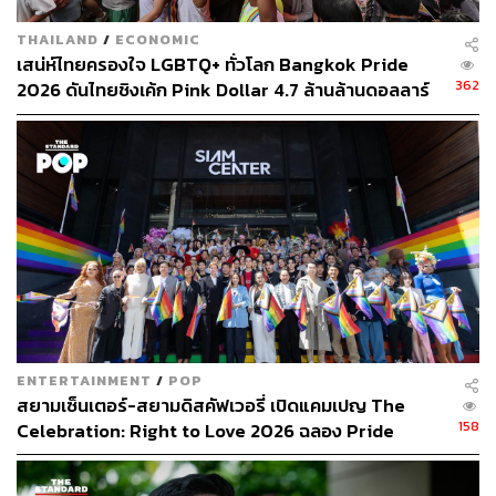
THAILAND
/
ECONOMIC
191
เสน่ห์ไทยครองใจ LGBTQ+ ทั่วโลก Bangkok Pride
362
2026 ดันไทยชิงเค้ก Pink Dollar 4.7 ล้านล้านดอลลาร์
ABOUT THE AUTHOR
THE STANDARD TEAM
กองบรรณาธิการ THE STANDARD
ABOUT THE PHOTOGRAPHER
ฐานิส สุดโต
บรรณาธิการภาพ ประจำสำนักข่าว THE
STANDARD
ENTERTAINMENT
/
POP
สยามเซ็นเตอร์-สยามดิสคัฟเวอรี่ เปิดแคมเปญ The
158
Celebration: Right to Love 2026 ฉลอง Pride
Month ใจกลางสยาม [PR News]