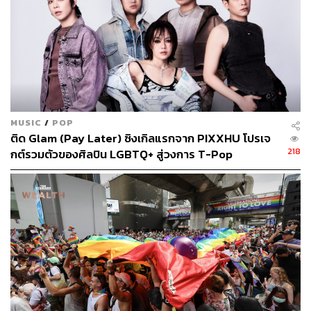
MUSIC
/
POP
ติด Glam (Pay Later) ซิงเกิลแรกจาก PIXXHU โปรเจ
218
กต์รวมตัวของศิลปิน LGBTQ+ สู่วงการ T-Pop
พิสูจน์อักษร: ภาสิณี เพิ่มพันธุ์พงศ์
TAGS:
LGBTQIA+
มุกดา พงษ์สมบัติ
เอกวัฒน์ พิมพ์สวรรค์