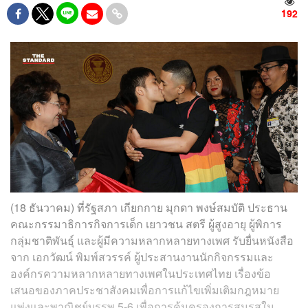
192
(18 ธันวาคม) ที่รัฐสภา เกียกกาย มุกดา พงษ์สมบัติ ประธาน
คณะกรรมาธิการกิจการเด็ก เยาวชน สตรี ผู้สูงอายุ ผู้พิการ
กลุ่มชาติพันธุ์ และผู้มีความหลากหลายทางเพศ รับยื่นหนังสือ
จาก เอกวัฒน์ พิมพ์สวรรค์ ผู้ประสานงานนักกิจกรรมและ
องค์กรความหลากหลายทางเพศในประเทศไทย เรื่องข้อ
เสนอของภาคประชาสังคมเพื่อการแก้ไขเพิ่มเติมกฎหมาย
แพ่งและพาณิชย์บรรพ 5-6 เพื่อการคุ้มครองการสมรสใน