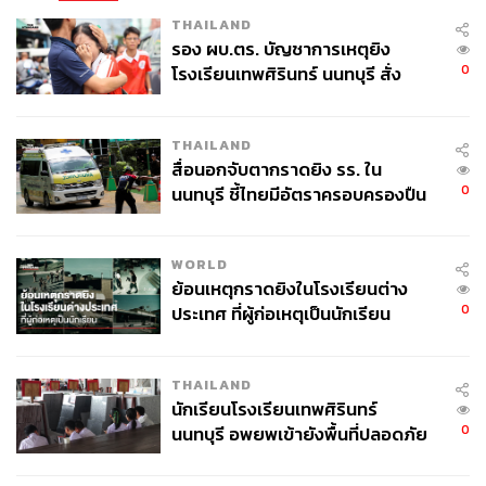
THAILAND
รอง ผบ.ตร. บัญชาการเหตุยิง
0
โรงเรียนเทพศิรินทร์ นนทบุรี สั่ง
ค้นหา 2 รอบยืนยันไร้คนติดค้าง พบ
ศพปู่-ย่าที่บ้านพักผู้ก่อเหตุ
THAILAND
สื่อนอกจับตากราดยิง รร. ใน
0
นนทบุรี ชี้ไทยมีอัตราครอบครองปืน
สูงในระดับต้นของภูมิภาค
WORLD
ย้อนเหตุกราดยิงในโรงเรียนต่าง
0
ประเทศ ที่ผู้ก่อเหตุเป็นนักเรียน
THAILAND
นักเรียนโรงเรียนเทพศิรินทร์
0
นนทบุรี อพยพเข้ายังพื้นที่ปลอดภัย
ชั่วคราว หลังเหตุใช้อาวุธปืนภายใน
โรงเรียนคลี่คลาย