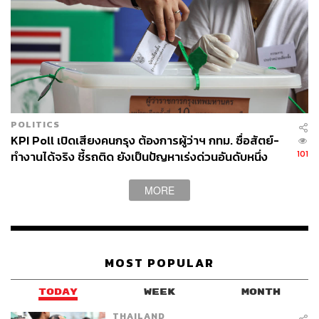
เป็นการสะท้อนว่าแนวคิดในการแก้ปัญหาของรัฐบาลทุกยุค
ทุกสมัยคือการแก้ปัญหาที่ปลายเหตุหรือการตั้งรับปัญหา
แทนที่จะแก้ที่ต้นเหตุของปัญหาเป็นหลัก ด้วยความรู้หรือไม่รู้
ว่า ปัญหาการตัดไม้ทำลายป่า การเปลี่ยนพื้นที่ป่าเป็นไร่
ข้าวโพด คือสาเหตุสำคัญของปัญหาหมอกควันพิษและน้ำ
ท่วมใหญ่ แต่ที่ผ่านมาเราแทบไม่ได้ยินข่าวเลยว่ารัฐบาลจะ
แก้ปัญหาการเผาป่าเพื่อเปลี่ยนเป็นพื้นที่ปลูกข้าวโพดได้
POLITICS
อย่างไร
KPI Poll เปิดเสียงคนกรุง ต้องการผู้ว่าฯ กทม. ซื่อสัตย์-
101
ทำงานได้จริง ชี้รถติด ยังเป็นปัญหาเร่งด่วนอันดับหนึ่ง
ทั้งๆ ที่บทเรียนที่ผ่านมาชี้ให้เห็นชัดว่า การปกป้องป่าต้นน้ำ
คือแนวทางในการลดความเสี่ยงและความเสียหายจากน้ำ
MORE
ท่วม และปัญหาหมอกควันพิษ ที่ตรงจุดและยั่งยืนที่สุด
แนวทางการลดปัญหาน้ำท่วมและหมอกควันพิษโดยอาศัยวิธี
การแก้ไขที่สอดคล้องกับธรรมชาติ (Nature-Based
MOST POPULAR
Solutions) ยังไม่ได้ถูกนำมาใช้ในกระบวนการบริหารจัดการ
ความเสี่ยงจากภัยพิบัติ เรายังแก้ปัญหาแบบแยกส่วน และใช้
TODAY
WEEK
MONTH
งบประมาณมหาศาลไปกับการแก้ปัญหาที่ปลายเหตุคือการ
สร้างกำแพงหรือแนวป้องกันน้ำท่วม
THAILAND