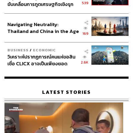
539
ขับเคลื่อนการทูตเศรษฐกิจเชิงรุก
ประกาศหุ้นส่วนยุทธศาสตร์ไทย –
อินโดนีเซีย
Navigating Neutrality:
Thailand and China in the Age
169
of a New Global Order
BUSINESS
/
ECONOMIC
วิเคราะห์ปรากฏการณ์คนแห่ขอสิน
2.6K
เชื่อ CLICX อาจเป็นเพียงยอด
ภูเขาน้ำแข็ง ของปัญหาหนี้ครัว
เรือนไทยที่ถูกซุกไว้
LATEST STORIES