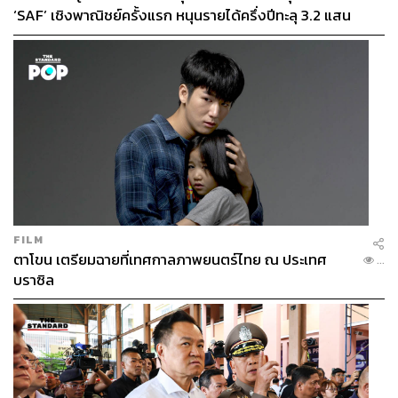
‘SAF’ เชิงพาณิชย์ครั้งแรก หนุนรายได้ครึ่งปีทะลุ 3.2 แสน
ล้าน
FILM
ตาโขน เตรียมฉายที่เทศกาลภาพยนตร์ไทย ณ ประเทศ
...
บราซิล