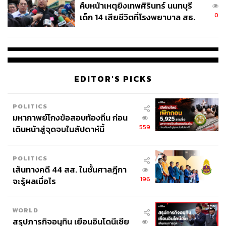
คืบหน้าเหตุยิงเทพศิรินทร์ นนทบุรี
0
เด็ก 14 เสียชีวิตที่โรงพยาบาล สธ.
ยืนยันครูเสียชีวิต 5 ราย เจ็บ 22
ราย
EDITOR'S PICKS
POLITICS
มหากาพย์โกงข้อสอบท้องถิ่น ก่อน
559
เดินหน้าสู่จุดจบในสัปดาห์นี้
POLITICS
เส้นทางคดี 44 สส. ในชั้นศาลฎีกา
196
จะรู้ผลเมื่อไร
WORLD
สรุปภารกิจอนุทิน เยือนอินโดนีเซีย