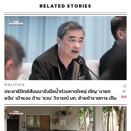
ประเทศไทย 15 กิโลเมตร แม่น้ำสายแห่งนี้เป็นแม่น้ำที่เป็น
RELATED STORIES
พรมแดนทางธรรมชาติที่กั้นระหว่างประเทศไทยกับประเทศ
เมียนมา ต้นน้ำของแม่น้ำสายไหลมาจากเทือกเขาในรัฐฉาน
ประเทศเมียนมา ไหลเข้าสู่อำเภอแม่สาย จากนั้นแม่น้ำสายจะ
ไหลผ่านทะเลสาบ 2-3 แห่ง แล้วเปลี่ยนชื่อเป็นแม่น้ำรวก แล้ว
ก็ไหลลงสู่แม่น้ำโขงที่บริเวณสามเหลี่ยมทองคำ อำเภอ
เชียงแสน จังหวัดเชียงราย
ดร.ธนพล พิมาน หัวหน้าฝ่ายบริหารจัดการน้ำจากสถาบันสิ่ง
แวดล้อมสตอกโฮล์ม (Stockholm Environment Institute:
SEI) หนึ่งในผู้ศึกษาเหตุการณ์น้ำท่วมบริเวณพื้นที่แม่สาย-ท่า
ขี้เหล็ก มาตั้งแต่ปี 2562 ได้วิเคราะห์ว่า สาเหตุอุทกภัยใน
POLITICS
พื้นที่ชายแดนแม่สายส่วนหนึ่งเกิดจาก
ประชาธิปัตย์สัมมนารับมือน้ำท่วมหาดใหญ่ เชิญ ‘นายก
150
แป้น’ เข้าแจง ด้าน ‘ชวน’ วิจารณ์ มท. ย้ายข้าราชการ เป็น
“แม่น้ำสายมีต้นน้ำอยู่ในประเทศเมียนมาถึง 80% และมีเพียง
เหตุแก้อุทกภัยขาดประสิทธิภาพ
20% เท่านั้นที่ทอดยาวอยู่ในพื้นที่แม่สาย-ท่าขี้เหล็ก พบว่า
สาเหตุที่ทำให้แม่สายเกิดน้ำท่วมเร็วและแรงนั้นเป็นผลมา
จากการเปลี่ยนแปลงการใช้ประโยชน์ที่ดินบริเวณต้นน้ำซึ่งอยู่
ในประเทศเมียนมา โดยปัจจุบันพบว่าพื้นที่ดังกล่าวได้เปลี่ยน