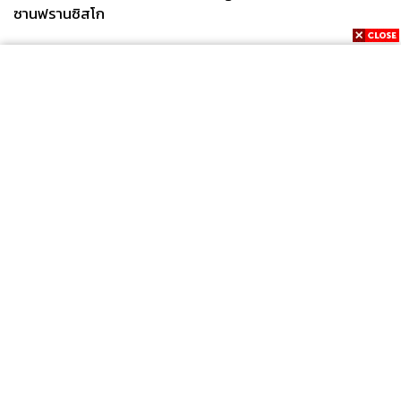
ซานฟรานซิสโก
News
Wealth
Pop
Podcast
Video
Now
Opinion
Careers
Events
Privacy
About
Contact
Policy
FOR
ADVERTISING
MEMBERSHIP