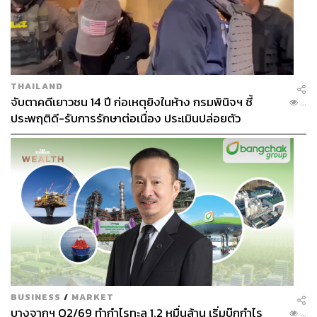
THAILAND
จับตาคดีเยาวชน 14 ปี ก่อเหตุยิงในห้าง กรมพินิจฯ ชี้
...
ประพฤติดี-รับการรักษาต่อเนื่อง ประเมินปล่อยตัว
BUSINESS
/
MARKET
บางจากฯ Q2/69 ทำกำไรทะลุ 1.2 หมื่นล้าน เริ่มบุ๊กกำไร
...