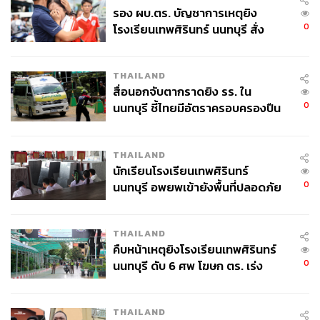
รอง ผบ.ตร. บัญชาการเหตุยิง
0
โรงเรียนเทพศิรินทร์ นนทบุรี สั่ง
แถมตอกย้ำด้วยการสร้างเขื่อนขนาดใหญ่ที่ต้องทำลายป่านับ
ค้นหา 2 รอบยืนยันไร้คนติดค้าง พบ
พันนับหมื่นไร่ ด้วยข้ออ้างคือสร้างเขื่อนป้องกันน้ำท่วม
ศพปู่-ย่าที่บ้านพักผู้ก่อเหตุ
THAILAND
TAGS:
น้ำท่วม
น้ำท่วมเชียงราย
สื่อนอกจับตากราดยิง รร. ใน
0
นนทบุรี ชี้ไทยมีอัตราครอบครองปืน
สูงในระดับต้นของภูมิภาค
THAILAND
นักเรียนโรงเรียนเทพศิรินทร์
0
นนทบุรี อพยพเข้ายังพื้นที่ปลอดภัย
ชั่วคราว หลังเหตุใช้อาวุธปืนภายใน
10.8K
โรงเรียนคลี่คลาย
THAILAND
คืบหน้าเหตุยิงโรงเรียนเทพศิรินทร์
ABOUT THE AUTHOR
0
นนทบุรี ดับ 6 ศพ โฆษก ตร. เร่ง
สอบปมขโมยปืนปู่ก่อเหตุ
วันชัย ตันติวิทยาพิทักษ์
อดีตบรรณาธิการบริหารนิตยสาร สารคดี
ปัจจุบันเป็นนักเขียนและผู้ผลิตรายการสารคดี
THAILAND