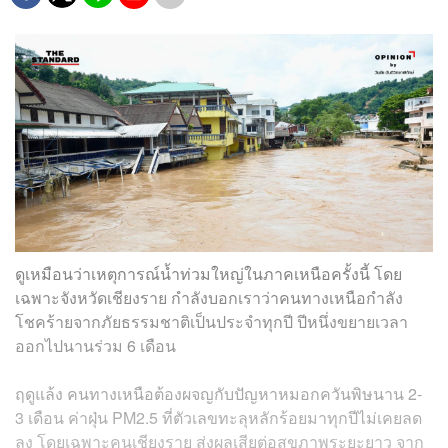
ดูเหมือนว่าเหตุการณ์น้ำท่วมใหญ่ในภาคเหนือครั้งนี้ โดย
เฉพาะจังหวัดเชียงราย กำลังบอกเราว่าคนทางเหนือกำลัง
โชคร้ายจากภัยธรรมชาติเป็นประจำทุกปี ปีหนึ่งขยายเวลา
ออกไปนานร่วม 6 เดือน
ฤดูแล้ง คนทางเหนือต้องผจญกับปัญหาหมอกควันพิษนาน 2-
3 เดือน ค่าฝุ่น PM2.5 ที่ตัวเลขทะลุหลักร้อยมาทุกปีไม่เคยลด
ลง โดยเฉพาะคนเชียงราย ส่งผลเสียต่อสุขภาพระยะยาว จาก