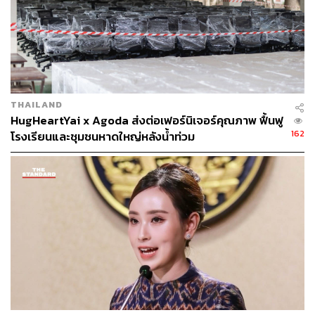
จากป่ากลายเป็นพื้นที่เกษตรกรรม รวมถึงเหมืองแร่จำนวน
หลายจุดด้วยกัน ทำให้ศักยภาพการชะลอน้ำลดลง”
พื้นที่ปลูกข้าวโพดในประเทศเมียนมาในช่วงฤดูแล้งจะเกิดไฟ
ป่าทุกปี ทั้งจากการเผาซากไร่ และการเผาต้นไม้บุกรุกป่า
ขยายพื้นที่เพาะปลูก ทำให้อำเภอแม่สายมีมลพิษทางอากาศ
THAILAND
สูงที่สุดในประเทศไทยทุกปี จากตำแหน่งทางภูมิศาสตร์อยู่
HugHeartYai x Agoda ส่งต่อเฟอร์นิเจอร์คุณภาพ ฟื้นฟู
ใกล้แหล่งกำเนิดไฟที่อยู่ต้นลม
162
โรงเรียนและชุมชนหาดใหญ่หลังน้ำท่วม
นอกจากนี้บริเวณอำเภอแม่สาย-ท่าขี้เหล็กนั้นเป็นที่ราบ
ระหว่างหุบเขาขนาดใหญ่แม่สาย-ท่าขี้เหล็ก ที่รวบรวมน้ำมา
จากเทือกเขาขนาดใหญ่ด้านตะวันตกของประเทศเมียนมาจะ
ไหลลงมาที่นี่ เป็นพื้นที่รับน้ำขนาดราว 340,000 ไร่ และ
ต้นน้ำในประเทศเมียนมาไหลมาถึงบริเวณอำเภอแม่สายค่อน
ข้างสูงชัน น้ำสายจากรัฐฉานอยู่บนความสูงระดับ 900-1100
เมตร ขณะที่อำเภอแม่สายในฝั่งประเทศไทยมีความสูงราว
410-450 เมตรเหนือระดับน้ำทะเล ถือว่ามีความชันทีเดียว
และบวกกับการพังทลายของหน้าดิน ไม่น่าแปลกใจว่าน้ำจะ