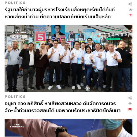
ทะลักลงมาอย่างเชี่ยว รุนแรงแบบน้ำป่าไหลหลาก
POLITICS
รัฐบาลให้อำนาจผู้บริหารโรงเรียนสั่งหยุดเรียนได้ทันที
ไม่แปลกใจหากจะสรุปว่า ฝนที่ตกลงมาทุกเม็ดในบริเวณนี้จะ
71
หากเสี่ยงน้ำท่วม ยึดความปลอดภัยนักเรียนเป็นหลัก
กลายเป็นน้ำหลากเพียงอย่างเดียว และฤดูฝนของประเทศไทย
ยังต่อเนื่องไปจนกว่าจะถึงกลางเดือนพฤศจิกายน ดังนั้น
อำเภอแม่สายก็อาจเผชิญกับเหตุน้ำท่วมครั้งที่ 8 ในเร็วๆ นี้ก็
เป็นได้
อันที่จริงปัญหาหมอกควันพิษ ปัญหาน้ำท่วม ต่างทำร้าย
ประชาชนมานานแล้ว แต่ดูเหมือนรัฐบาลจะไม่พยายามแก้
ปัญหาอย่างตรงจุดหรือแก้ปัญหาที่สาเหตุจริงๆ เห็นได้จาก
แต่ละปีรัฐบาลจะตั้งงบประมาณป้องกันน้ำท่วมสูงถึง 5.3 หมื่น
ล้านบาท แต่ร้อยละ 76 หรือประมาณ 4.1 หมื่นล้านบาท เป็น
งบประมาณด้านการก่อสร้าง หรือเกือบ 3 ใน 4 ของงบ
POLITICS
อนุชา ควง อภิสิทธิ์ หาเสียงสวนหลวง ดันจัดการคนจร
ประมาณทั้งหมด ส่วนใหญ่คือก่อสร้างแนว กำแพง เขื่อน
88
จัด-น้ำท่วมตรวจสอบได้ ขอพาคนรักประชาธิปัตย์กลับมา
ป้องกันน้ำท่วม ขณะที่งบวางแผน วิจัย เก็บข้อมูล ศึกษาต้น
เหตุของปัญหา เพื่อวางแผนในการป้องกันน้ำท่วม มีเพียงร้อย
ละ 0.8