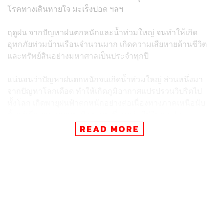
โรคทางเดินหายใจ มะเร็งปอด ฯลฯ
ฤดูฝน จากปัญหาฝนตกหนักและน้ำท่วมใหญ่ จนทำให้เกิด
อุทกภัยท่วมบ้านเรือนจำนวนมาก เกิดความเสียหายด้านชีวิต
และทรัพย์สินอย่างมหาศาลเป็นประจำทุกปี
แน่นอนว่าปัญหาฝนตกหนักจนเกิดน้ำท่วมใหญ่ ส่วนหนึ่งมา
จากปัญหาโลกเดือด ทำให้เกิดภูมิอากาศแปรปรวนวิปริตไป
ทั้งโลก เกิดพายุฝนฟ้าตกหนักอย่างต่อเนื่องทางภาคเหนือนับ
ตั้งแต่เดือนกรกฎาคม-สิงหาคม ซึ่งพบว่ามีปริมาณฝน
มากกว่าปกติถึง 50-60% เกินความสามารถของดินที่จะอุ้มน้ำ
READ MORE
ได้ จึงไหลทะลักมาท่วมบ้านเรือนราษฎร
แต่อีกปัญหาหนึ่งก็คือ ภูเขาทางภาคเหนือและในประเทศเมีย
นมาที่เคยมีป่าปกคลุม กลายสภาพเป็นภูเขาหัวโล้น เพื่อ
เปลี่ยนพื้นที่เป็นไร่ข้าวโพดหลายล้านไร่ ฤดูแล้งก็เผาซากไร่
เผาป่า จนเกิดหมอกควันพิษ ฤดูฝนก็ไม่มีต้นไม้ใหญ่คอยซับ
น้ำ ผืนดินก็แห้งเป็นแผ่นเดียว น้ำไม่ซึมลงดิน เพราะตอนเกิด