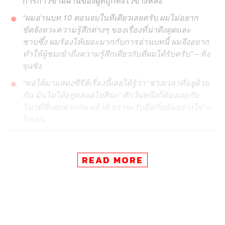
การก้าวข้ามผ่านของผู้ที่ถูกทิ้งไว้ข้างหลัง
“ผมอ่านบท 10 ตอนจบในทีเดียวเลยครับ ผมไม่อยาก
ขัดจังหวะความรู้สึกต่างๆ ของเรื่องที่น่าดึงดูดและ
ซาบซึ้ง ผมร้องไห้เยอะมากกับการอ่านบทนี้ ผมจึงอยาก
ทำให้ผู้ชมเข้าถึงความรู้สึกเดียวกับที่ผมได้รับครับ”
– ทัง
จุนซัง
“พอได้มาแสดงซีรีส์เรื่องนี้เลยได้รู้ว่า ‘ช่วงเวลาที่อยู่ด้วย
กัน มันไม่ได้อยู่ตลอดไปสินะ’ สักวันหนึ่งก็ต้องเจอกับ
วินาทีที่แยกจากกัน แล้วตัวเราจะรับมือกับมันอย่างไร”
–
อีเจฮุน
Move to Heaven
เป็นซีรีส์ที่น่าจะเข้ากับสถานการณ์โลก
ปัจจุบันที่ชีวิตคนเราต่างยืนหมิ่นเหม่อยู่บนความเป็นความ
READ MORE
ตายได้อย่างที่ไม่เคยเป็นมาก่อน โดยซีรีส์เรื่องนี้เป็นการพา
เราไปรู้จักอาชีพ Trauma Cleaner การทำความสะอาดและ
จัดการข้าวของเครื่องใช้คนที่เสียชีวิตไปแล้ว อาชีพใหม่ที่
สอดคล้องกับความเป็นไปของสังคมยุคใหม่ที่ผู้คนต่างแยกตัว
อยู่อย่างโดดเดี่ยว