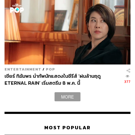
ENTERTAINMENT
/
POP
เชียร์ ทิฆัมพร นำทัพนักแสดงในซีรีส์ ‘ฝนล้านฤดู
377
ETERNAL RAIN’ เริ่มสตรีม 8 พ.ค. นี้
MORE
จาก
Crash Landing on You
มาถึง
Move to Heaven
วันนี้เป็นงาน Press Conference ครั้งแรกด้วย เล่าให้
ฟังหน่อยว่าการทำงานของคุณในซีรีส์เรื่องนี้เป็น
MOST POPULAR
อย่างไรบ้าง