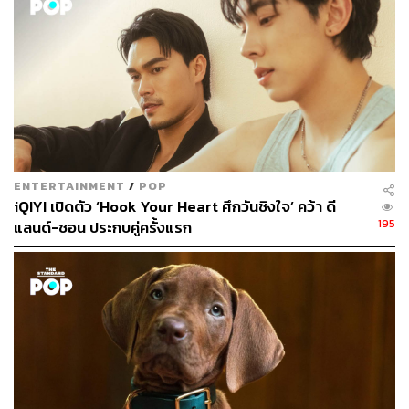
ทังจุนซัง ย้อนเล่าถึงครั้งแรกที่เขาได้อ่านบทซีรีส์ ก่อนจะทำ
หน้าที่เป็นตัวละคร ฮันกือรู เด็กหนุ่มที่มีอาการแอสเพอร์เกอร์
ความรู้สึกของเขาไม่ต่างจาก อีเจฮุน ที่กำลังโด่งดังจากซีรีส์
Taxi Driver
“ใน Taxi Driver เป็นเรื่องเกี่ยวกับการแก้แค้นให้กับเหยื่อ แต่
ในเรื่อง Move to Heaven ผมรับบทเป็น Trauma Cleaner ซึ่ง
เรื่องนี้ค่อนข้างไปแตะประเด็นสังคมมากๆ ในขณะเดียวกัน
ตัวละครซังกูก็เป็นคนที่มองโลกในแง่ร้าย ไม่เชื่อใจคน คิดว่า
ENTERTAINMENT
/
POP
ทุกคนทำเพื่อผลประโยชน์ตัวเองทั้งนั้น แต่ตัวเขาจะค่อยๆ เกิด
iQIYI เปิดตัว ‘Hook Your Heart ศึกวันชิงใจ’ คว้า ดี
การเปลี่ยนแปลงในระหว่างที่เรื่องราวดำเนินไป”
195
แลนด์-ชอน ประกบคู่ครั้งแรก
อย่างย่นย่อ
Move to Heaven
เล่าเรื่องราวของ ฮันกือรู เด็ก
หนุ่มผู้มีอาการแอสเพอร์เกอร์ เขาทำงานเป็นพนักงานเก็บ
กวาดที่เกิดเหตุหลังความตายกับ ฮันจองอู ผู้เป็นพ่อแต่แล้วกื
อรูต้องเหลือตัวคนเดียว หลังการจากไปอย่างกะทันหันของพ่อ
ทำให้อาของเขา โจซังกู ที่เพิ่งพ้นโทษจำคุกต้องกลายเป็นผู้
ปกครอง ย้ายมาอยู่ในบ้านเดียวกัน และทำงานร่วมกับกือรู
ขณะที่ ยุนนามู เพื่อนบ้านของกือรูมีความสงสัยในจุดประสงค์