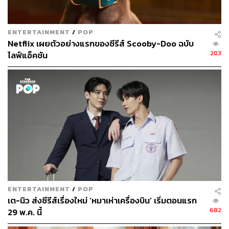
ของซังกู เธอจึงคอยติดตามและคอยช่วยเหลือกือรู การ
ทำงานของพวกเขากับ
Move to Heaven
เป็นเหมือนการ
ค้นหาความหมายอันลึกซึ้งของการมีชีวิต และความตาย
ENTERTAINMENT
/
POP
THE STANDARD
ได้ร่วมสัมภาษณ์สองนักแสดง อีเจฮุน และ
Netflix เผยตัวอย่างแรกของซีรีส์ Scooby-Doo ฉบับ
ทังจุนซัง เกี่ยวกับการทำงานในซีรีส์
Move to Heaven
สำหรับ
203
ไลฟ์แอ็คชัน
อีเจฮุนและทังจุนซัง มากไปกว่าการทำหน้าที่ในฐานะนัก
แสดง ซีรีส์เรื่องนี้ในบางมุมคือการค้นพบคำตอบบางอย่างให้
กับชีวิตด้วยเช่นกัน
ENTERTAINMENT
/
POP
เต-นิว ส่งซีรีส์เรื่องใหม่ ‘หมาเห่าเครื่องบิน’ เริ่มตอนแรก
682
29 พ.ค. นี้