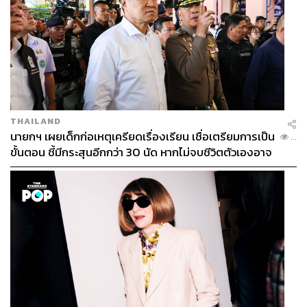
ที่เกี่ยวกับการจัดของให้คนที่จากไป ทำให้ได้ย้อนคิดว่ามี
สิ่งของอะไรที่สื่อถึงตัวเราบ้าง หรือคิดว่าถ้าเราตายไปแล้ว
หลังจากนั้นจะเป็นยังไง คิดแค่อะไรแบบนี้ ไม่ได้คิดถึง ‘ชีวิต
และความตาย’ ในเชิงปรัชญาหรือคิดถึงเรื่องชีวิตและความ
ตายอย่างจริงจังขนาดนั้นครับ
ฮันกือรู เด็กหนุ่มที่มีอาการแอสเพอร์เกอร์
THAILAND
พนักงานเก็บกวาดที่เกิดเหตุหลังความตายให้กับบริษัท Move
นายกฯ เผยเด็กก่อเหตุเครียดเรื่องเรียน เชื่อเตรียมการเป็น
...
to Heaven แต่เมื่อพ่อเสียชีวิต ทำให้เขาต้องเริ่มทำงานกับ
ขั้นตอน ชี้มีกระสุนอีกกว่า 30 นัด หากไม่จบชีวิตตัวเองอาจ
ญาติเพียงคนเดียวที่หลงเหลืออยู่ คือซังกูและนามูที่เป็นเพื่อน
สูญเสียเพิ่ม
บ้าน ถึงแม้ว่าเขาต้องดิ้นรนในการแสดงออกทางอารมณ์และ
สื่อสารกับคนอื่นเนื่องจากอาการแอสเพอร์เกอร์ แต่เขากลับ
เข้าใจเรื่องราวที่ถูกทิ้งไว้ของผู้จากไปด้วยพรสวรรค์ในด้าน
การสังเกตและความจำเป็นเลิศ ทั้งยังได้ถ่ายทอดเรื่องราว
ของผู้ที่จากไปและส่งสารให้ครอบครัวผู้สูญเสีย