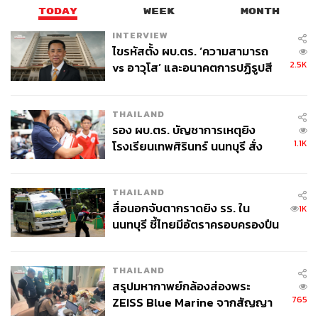
ทังจุนซัง:
เท่าที่ผมดูฟีดแบ็กจากโซเชียลมีเดียต่างๆ ในเรื่อง
TODAY
WEEK
MONTH
Crash Landing on You
มีแฟนๆ ทั่วโลกที่ชอบซีรีส์เรื่องนี้นะ
INTERVIEW
ครับ พอได้มารับบทเป็นนักแสดงหลักในเรื่อง
Move to
ไขรหัสตั้ง ผบ.ตร. ‘ความสามารถ
Heaven
ผมดีใจและเป็นเกียรติมากครับที่ได้ร่วมงานกับทาง
2.5K
vs อาวุโส’ และอนาคตการปฏิรูปสี
Netflix อีกครั้ง สำหรับการแสดง คาแรกเตอร์ในเรื่องนี้ค่อน
กากี กับ พล.ต.อ. เอก อังสนานนท์
ข้างยาก ค่อนข้างกดดัน ซึ่งผมได้ปรึกษาและพูดคุยกับคน
เขียนบทรวมถึงผู้กำกับค่อนข้างมาก นอกจากนี้ทั้งพี่อีเจฮุน
THAILAND
รอง ผบ.ตร. บัญชาการเหตุยิง
และฮงซึงฮีก็ช่วยทำให้ผมรู้สึกผ่อนคลายมากขึ้น ลดความ
1.1K
โรงเรียนเทพศิรินทร์ นนทบุรี สั่ง
กดดันได้มากเลยครับ ผมได้เรียนรู้อะไรหลายอย่างและเติบโต
ค้นหา 2 รอบยืนยันไร้คนติดค้าง พบ
ขึ้นมากหลังจากแสดงเรื่องนี้ครับ
ศพปู่-ย่าที่บ้านพักผู้ก่อเหตุ
THAILAND
ผู้ชมหลายๆ คนอาจจะไม่รู้จักกับอาการแอสเพอร์เกอร์
สื่อนอกจับตากราดยิง รร. ใน
1K
คุณอยากจะแนะนำอะไรเพื่อให้คนเข้าใจอาการแอสเพอร์
นนทบุรี ชี้ไทยมีอัตราครอบครองปืน
เกอร์มากขึ้นไหม
สูงในระดับต้นของภูมิภาค
ทังจุนซัง:
อาการแอสเพอร์เกอร์จะทำให้การแสดงออกความ
THAILAND
รู้สึก การเข้าใจอารมณ์ความรู้สึกต่างๆ ได้ไม่ดีเท่าไร สื่อสาร
สรุปมหากาพย์กล้องส่องพระ
กับอีกฝ่ายได้ยาก เช่น เวลาได้ยินใครพูดอะไร ก็จะเข้าใจตาม
765
ZEISS Blue Marine จากสัญญา
คำพูดนั้นตรงๆ เลย หรือถ้ามีสิ่งที่คิดว่าจะต้องทำ ก็จะต้อง