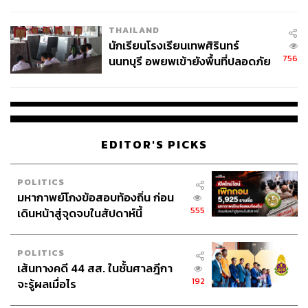
ผลิต 8.3 ล้าน สู่ข้อพิพาท ‘มา
ทำให้ได้เท่านั้น แต่ในมุมกลับกันอาการแอสเพอร์เกอร์จะมี
เวลล์ฯ’ ฟ้อง ‘โทน บางแค’ ผิดนัด
THAILAND
พัฒนาการที่ดีในเรื่องของความจำที่เป็นเลิศ อย่างตัวกือรูเอง
จ่ายหนี้-แอบระบุแบรนด์
นักเรียนโรงเรียนเทพศิรินทร์
ถ้าได้เห็นคู่มือสินค้า หรือรายชื่อชนิดปลาแค่ครั้งเดียว ก็
756
นนทบุรี อพยพเข้ายังพื้นที่ปลอดภัย
สามารถท่องสิ่งที่เห็นออกมาได้ยาวๆ เลยครับ
ชั่วคราว หลังเหตุใช้อาวุธปืนภายใน
โรงเรียนคลี่คลาย
สำหรับการรับบทเป็นคนที่มีอาการแอสเพอร์เกอร์ ซึ่งจะมี
ความลำบากในการแสดงอารมณ์หรือสีหน้าท่าทางต่างๆ ผม
ก็ปรึกษาผู้กำกับในรายละเอียดค่อนข้างเยอะครับ แล้วก็ดูซีรีส์
EDITOR'S PICKS
Good Doctor
เพื่ออ้างอิงจากคาแรกเตอร์ของตัวเอกที่ทีอา
การคล้ายๆ กันนี้ ซึ่งช่วยได้มากครับ
POLITICS
มหากาพย์โกงข้อสอบท้องถิ่น ก่อน
เกี่ยวกับอาชีพ Trauma Cleaner ล่ะ อธิบายราย
555
เดินหน้าสู่จุดจบในสัปดาห์นี้
ละเอียดให้ฟังหน่อย และคุณได้ศึกษาเรื่องนี้เพิ่มเติม
อย่างไรบ้าง
POLITICS
ทังจุนซัง:
Trauma Cleaner เป็นอาชีพที่ค่อนข้างใหม่ ซึ่งไม่
เส้นทางคดี 44 สส. ในชั้นศาลฎีกา
ได้แค่ทำความสะอาด จัดการข้าวของเครื่องใช้เพียงอย่าง
192
จะรู้ผลเมื่อไร
เดียว แต่ยังช่วยจัดการด้านจิตใจให้กับคนที่อยู่ข้างหลังให้ก้าว