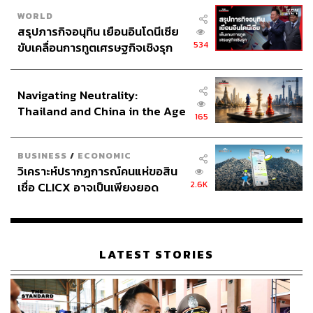
ข้ามผ่านความโศกเศร้าและปมในจิตใจ
WORLD
สรุปภารกิจอนุทิน เยือนอินโดนีเซีย
ตอนผมอ่านบทครั้งแรก ผมก็ต้องไปทำความเข้าใจกับอาชีพนี้
534
ขับเคลื่อนการทูตเศรษฐกิจเชิงรุก
อ่านหนังสือเกี่ยวกับอาชีพนี้ ซึ่งทำให้ผมมีมุมมองที่เปลี่ยนไป
ประกาศหุ้นส่วนยุทธศาสตร์ไทย –
เลยครับ
Move to Heaven
ทำให้ผมคิดและมองย้อนกลับไปใน
อินโดนีเซีย
ชีวิตของผมเองว่ามีอะไรเกิดขึ้นบ้างและผมคิดว่าเป็นสิ่งที่ผู้
Navigating Neutrality:
ชมจะสัมผัสได้เช่นกัน ผมพยายามจะถ่ายทอดเรื่องราวต่างๆ
Thailand and China in the Age
ผ่านการแสดงของผมและหวังว่ามันจะสามารถถ่ายทอดไปถึง
165
of a New Global Order
ผู้ชม รวมถึงการนำเสนอมุมมองของอาชีพ Trauma
Cleaners และความกดดันของพวกเขาในอาชีพนี้ด้วยครับ
BUSINESS
/
ECONOMIC
วิเคราะห์ปรากฏการณ์คนแห่ขอสิน
2.6K
เชื่อ CLICX อาจเป็นเพียงยอด
ความตายอาจถูกตีความถึงสิ่งที่น่าโศกเศร้าหรือการ
ภูเขาน้ำแข็ง ของปัญหาหนี้ครัว
สูญเสีย แต่กับการทำงานในซีรีส์
Move to Heaven
เรือนไทยที่ถูกซุกไว้
ทำให้คุณเข้าใจชีวิตและความตายในความหมายที่เปลี่ยน
ไปอย่างไรบ้าง
LATEST STORIES
ทังจุนซัง:
ที่จริงผมยังเพิ่งอายุ 19 ปี แต่เอาจริงๆ แล้ว มันก็เป็น
เรื่องที่คนอายุเท่านี้สามารถจะนึกถึงได้ แต่ผมไม่เคยคิดเรื่อง
ของ ‘ชีวิตและความตาย’ มากขนาดนั้น แต่พอได้แสดงเรื่องนี้