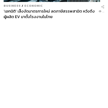
ผ่านผลงานชิ้นนี้ การใช้ชีวิตมีทั้งดีใจ โกรธ เศร้า สุข ผมหวัง
BUSINESS
/
ECONOMIC
ว่าตอนที่เผชิญหน้ากับความตายผมจะไม่เหงา และได้คิดว่า
‘เอกนิติ’ เล็งงัดมาตรการใหม่ ลดภาษีสรรพสามิต หวังดึง
...
ช่วงเวลาที่คนที่ผมสนิทกำลังจะจากไป ผมอยากจะคอยอยู่
ผู้ผลิต EV มาตั้งโรงงานในไทย
เคียงข้างเขาครับ
Move to Heaven สำคัญกับคุณอย่างไรบนเส้น
ทางการทำงานในฐานะนักแสดงของคุณ
อีเจฮุน:
ชีวิตในฐานะนักแสดงของผมเปรียบเสมือนการเดิน
ทาง ผมตั้งใจกับทุกผลงานที่ผมได้แสดง ผลงานของผมส่วน
ใหญ่จะเป็นเรื่องที่ผมสนใจหรือเกี่ยวข้องกับจิตใจผม แต่
News
Wealth
Pop
Podcast
Video
Now
สำหรับ
Move to Heaven
ผมอยากให้ทุกคนได้ดูซีรีส์เรื่องนี้
Opinion
Careers
Events
เพราะตอนที่ผมได้เข้าไปเป็นส่วนหนึ่งของตัวเรื่อง มันยาก
Privacy
About
Contact
มากเลยครับที่จะไม่เสียน้ำตา
ผมคิดว่าเรื่องนี้เป็นผลงานเรื่อง
Policy
แรกที่คุณควรดูมากที่สุดจากผลงานทั้งหมดที่ผ่านมาของผม
FOR
ครับ
ผมอยากให้ทุกคนได้ดูเรื่องนี้จริงๆ ครับ ผมหมายถึงว่าให้
ADVERTISING
ดูเรื่องนี้ให้จบ หลังจากนั้นก็ตามไปดูผลงานทั้งหมดที่ผ่านมา
MEMBERSHIP
ของผมด้วยครับ (ยิ้ม)