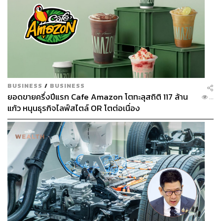
Move to Heaven
สะท้อนให้เห็นสังคมโลกที่มนุษย์ต่าง
อยู่โดดเดี่ยวมากขึ้นด้วย อยากรู้ว่าหลังจากทำงานใน
เรื่องนี้ ตัวคุณเองใช้ชีวิตเปลี่ยนไปไหม
BUSINESS
/
BUSINESS
อีเจฮุน:
ตัวผมเองยังอาศัยอยู่กับครอบครัว ไม่ได้แยกออกมา
ยอดขายครึ่งปีแรก Cafe Amazon โตทะลุสถิติ 117 ล้าน
...
อยู่คนเดียว ก็เลยยังไม่เคยรู้สึกว่าโดดเดี่ยวหรือเหงา แต่พอได้
แก้ว หนุนธุรกิจไลฟ์สไตล์ OR โตต่อเนื่อง
มาแสดงซีรีส์เรื่องนี้เลยได้รู้ว่า
“ช่วงเวลาที่อยู่ด้วยกัน มันไม่ได้
อยู่ตลอดไปสินะ” สักวันหนึ่งก็ต้องเจอกับวินาทีที่แยกจากกัน
แล้วตัวเราจะรับมือกับมันอย่างไร
ทำให้ผมคิดถึงจุดนี้เยอะ
มาก ก่อนหน้านี้ไม่เคยได้คิดถึงเรื่องนี้อย่างละเอียดลึกซึ้ง
เท่าไร ทำให้รู้สึกขอบคุณการที่ผมได้มีชีวิตหายใจอยู่ ณ ตอน
นี้ และอยากจะพูดคำดีๆ ให้กับคนรอบตัวที่ผมรักได้ฟัง ทำให้รู้
ว่าถึงแม้จะไม่ได้เจอกันบ่อย แต่การติดต่อไปหาและพูดคุยกัน
นั้นเป็นสิ่งที่สำคัญมากครับ
ผมพยายามคิดและรู้สึกถึงคีย์เวิร์ดคำว่า ‘ชีวิตและความตาย’