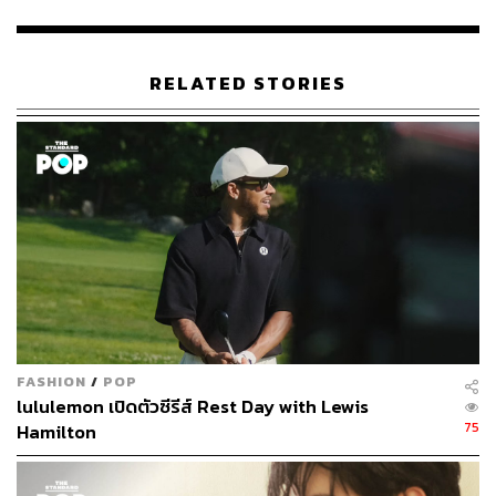
RELATED STORIES
“ผมอ่านบท 10 ตอนจบในทีเดียวเลยครับ ผมไม่อยาก
FASHION
/
POP
ขัดจังหวะความรู้สึกต่างๆ ของเรื่องที่น่าดึงดูดและซาบซึ้ง ผม
lululemon เปิดตัวซีรีส์ Rest Day with Lewis
ร้องไห้เยอะมากกับการอ่านบทนี้ จึงอยากทำให้ผู้ชมเข้าถึง
75
Hamilton
ความรู้สึกเดียวกันกับที่ผมได้รับครับ”