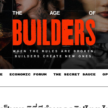
E
ECONOMIC FORUM
THE SECRET SAUCE​
OP