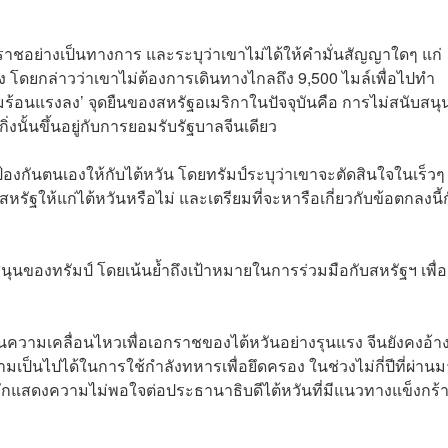
อกราชอย่างเป็นทางการ และระบุว่าเขาไม่ได้ให้คำมั่นสัญญาใดๆ แก่
้ง โดยกล่าวว่าเขาไม่ต้องการเดินทางไกลถึง 9,500 ไมล์เพื่อไปทำ
ร้อนแรงลง’ จุดยืนของสหรัฐอเมริกาในปัจจุบันคือ การไม่สนับสนุ
นั้นขึ้นอยู่กับการยอมรับรัฐบาลจีนเดียว
องกันตนเองให้กับไต้หวัน โดยทรัมป์ระบุว่าเขาจะตัดสินใจในเร็วๆ น
หรัฐให้แก่ไต้หวันหรือไม่ และเตรียมที่จะหารือเกี่ยวกับข้อตกลงนี้
นของทรัมป์ โดยเน้นย้ำถึงเป้าหมายในการร่วมมือกับสหรัฐฯ เพื่อ
นความเคลื่อนไหวเพื่อเอกราชของไต้หวันอย่างรุนแรง จีนยังคงอ้า
มเป็นไปได้ในการใช้กำลังทหารเพื่อยึดครอง ในช่วงไม่กี่ปีที่ผ่านม
กแสดงความไม่พอใจต่อประธานาธิบดีไต้หวันที่มีแนวทางแข็งกร้า