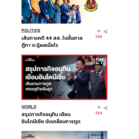
POLITICS
236
เส้นทางคดี 44 สส. ในชั้นศาล
ฎีกา จะรู้ผลเมื่อไร
WORLD
554
สรุปภารกิจอนุทิน เยือน
อินโดนีเซีย ขับเคลื่อนการทูต
เศรษฐกิจเชิงรุก ประกาศหุ้น
ส่วนยุทธศาสตร์ไทย –