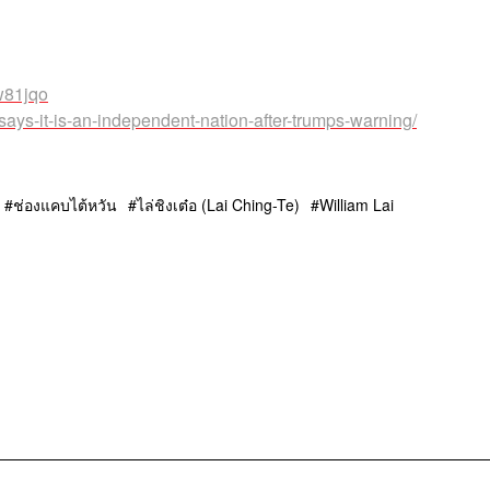
w81jqo
ays-it-is-an-independent-nation-after-trumps-warning/
ช่องแคบไต้หวัน
ไล่ชิงเต๋อ (Lai Ching-Te)
William Lai