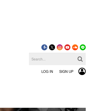
LOG IN
SIGN UP