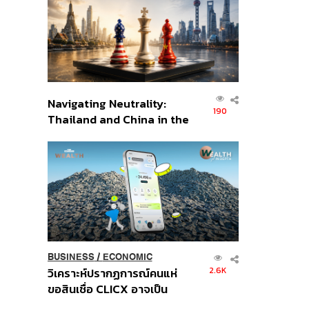
อินโดนีเซีย
Navigating Neutrality:
190
Thailand and China in the
Age of a New Global
Order
BUSINESS
/
ECONOMIC
2.6K
วิเคราะห์ปรากฏการณ์คนแห่
ขอสินเชื่อ CLICX อาจเป็น
เพียงยอดภูเขาน้ำแข็ง ของ