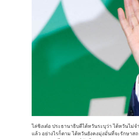
ไล่ชิงเต๋อ ประธานาธิบดีไต้หวันระบุว่า ไต้หวันไม่
แล้ว อย่างไรก็ตาม ไต้หวันยังคงมุ่งมั่นที่จะรักษา