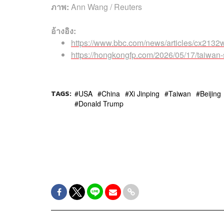
ภาพ:
Ann Wang / Reuters
อ้างอิง:
https://www.bbc.com/news/articles/cx2132
https://hongkongfp.com/2026/05/17/taiwan-s
TAGS:
USA
China
Xi Jinping
Taiwan
Beijing
Donald Trump