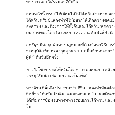
ทางการและไม่รวมชาติกับจีน
ก่อนหน้านี้ ทรัมป์ได้เตือนไม่ให้ไต้หวันประกาศเ
ไต้หวัน ทรัมป์แสดงท่าทีไม่อยากให้เกิดความขัดแย
สงคราม และต้องการให้ทั้งจีนและไต้หวัน ‘ลดความ
เอกราชของไต้หวัน และการคงความสัมพันธ์กับปักกิ่ง
สหรัฐฯ มีข้อผูกพันทางกฎหมายที่ต้องจัดหาวิธีการป้
จะอนุมัติแพ็กเกจอาวุธมูลค่า 1.1 หมื่นล้านดอลลาร์ส
ผู้นำไต้หวันอีกครั้ง
ทางฝั่งโฆษกของไต้หวันได้กล่าวขอบคุณการสนับสนุ
บรรลุ ‘สันติภาพผ่านความเข้มแข็ง’
ทางด้าน
สีจิ้นผิง
ประธานาธิบดีจีน แสดงท่าทีต่อต้า
สิทธิ์ว่า ไต้หวันเป็นดินแดนของตนและไม่เคยตัดควา
ได้เพิ่มการซ้อมรบทางทหารรอบเกาะไต้หวัน และมั
จีน