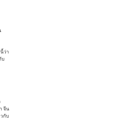
น
ี้ว่า
กับ
ง
า จีน
วกับ