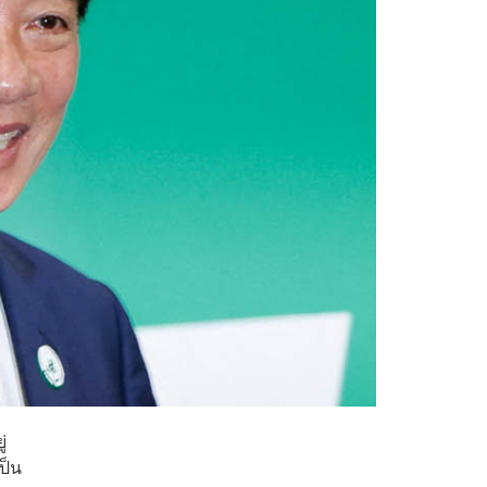
่
ป็น