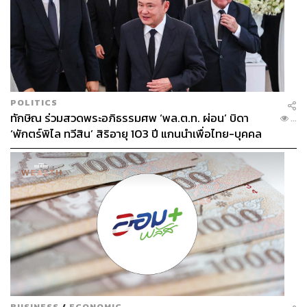
POLITICS
ทักษิณ ร่วมสวดพระอภิธรรมศพ ‘พล.ต.ท. ผ่อน’ บิดา
...
‘พักตร์พิไล ทวีสิน’ สิริอายุ 103 ปี แกนนำเพื่อไทย-บุคคล
หลากวงการร่วมอาลัย
BUSINESS
/
ECONOMIC