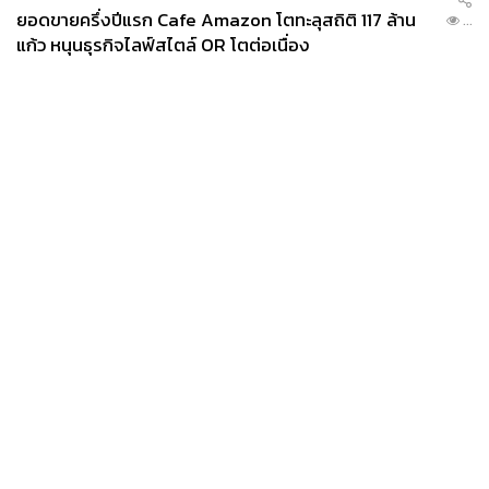
ยอดขายครึ่งปีแรก Cafe Amazon โตทะลุสถิติ 117 ล้าน
...
แก้ว หนุนธุรกิจไลฟ์สไตล์ OR โตต่อเนื่อง
News
Wealth
Pop
Podcast
Video
Now
Opinion
Careers
Events
Privacy
About
Contact
Policy
FOR
ADVERTISING
MEMBERSHIP