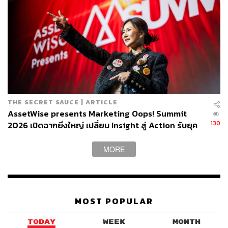
289
ABOUT THE AUTHOR
สรสิช ลีลานุกิจ
Content Creator THE STANDARD WEALTH
THE SECRET SAUCE | ARTICLE
ผู้สนใจในการเขียนเกี่ยวกับเศรษฐกิจและการ
AssetWise presents Marketing Oops! Summit
ลงทุนต่างประเทศ, ชื่นชอบการถ่ายทอดข้อมูล
และเรียนรู้สิ่งใหม่
130
2026 เปิดฉากยิ่งใหญ่ เปลี่ยน Insight สู่ Action รับยุค
Agentic AI พานักการตลาดชนะเกมการตลาดยุคใหม่
MORE
MOST POPULAR
TODAY
WEEK
MONTH