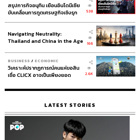
สรุปภารกิจอนุทิน เยือนอินโดนีเซีย
538
ขับเคลื่อนการทูตเศรษฐกิจเชิงรุก
ประกาศหุ้นส่วนยุทธศาสตร์ไทย –
อินโดนีเซีย
Navigating Neutrality:
Thailand and China in the Age
166
of a New Global Order
BUSINESS
/
ECONOMIC
วิเคราะห์ปรากฏการณ์คนแห่ขอสิน
2.6K
เชื่อ CLICX อาจเป็นเพียงยอด
ภูเขาน้ำแข็ง ของปัญหาหนี้ครัว
เรือนไทยที่ถูกซุกไว้
LATEST STORIES