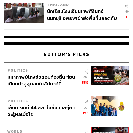
THAILAND
จ่ายหนี้-แอบระบุแบรนด์
นักเรียนโรงเรียนเทพศิรินทร์
0
นนทบุรี อพยพเข้ายังพื้นที่ปลอดภัย
ชั่วคราว หลังเหตุใช้อาวุธปืนภายใน
โรงเรียนคลี่คลาย
EDITOR'S PICKS
POLITICS
มหากาพย์โกงข้อสอบท้องถิ่น ก่อน
558
เดินหน้าสู่จุดจบในสัปดาห์นี้
POLITICS
เส้นทางคดี 44 สส. ในชั้นศาลฎีกา
193
จะรู้ผลเมื่อไร
WORLD