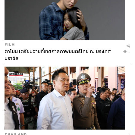
FILM
ตาโขน เตรียมฉายที่เทศกาลภาพยนตร์ไทย ณ ประเทศ
...
บราซิล
THAILAND