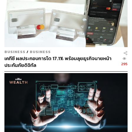
3. AI-Powered Technology: ยกระดับประสบการณ์
สมาชิกด้วย AI
เทคโนโลยีปัญญาประดิษฐ์ (AI) เข้ามามีบทบาทสำคัญในการ
เพิ่มศักยภาพของธุรกิจ ทั้งเปลี่ยนระบบสารสนเทศที่ใช้อยู่เดิม
โดยเคทีซีนำ AI-Powered Solutions ที่ใช้เทคโนโลยี AI เพื่อ
ทำงานต่างๆ เช่น วิเคราะห์ข้อมูล วิเคราะห์พฤติกรรมผู้
BUSINESS
/
BUSINESS
บริโภค คาดการณ์ผลลัพธ์ และโต้ตอบกับผู้ใช้งาน
เคทีซี ผลประกอบการโต 17.1% พร้อมลุยธุรกิจนายหน้า
295
ประกันภัยดิจิทัล
โดยหนึ่งในเทรนด์สำคัญที่น่าจะเห็นการใช้งานมากขึ้นทั่ว
โลกในปีนี้ก็คือการเริ่มเข้ามาของ Agentic AI ระบบปัญญา
ประดิษฐ์ที่สามารถทำงานด้วยตัวเองได้แบบไม่ต้องรอคำสั่งที
ละขั้นตอน ซึ่งวิไลวรรณกล่าวกับสื่อมวลชนในเรื่องนี้ว่า “เคที
ซีกำลังศึกษาหาแนวทางการนำ Agentic AI มาใช้ โดยเฉพาะ
กับประเภทงานที่ต้องอาศัยการรับมืออย่างทันท่วงที เช่น กล
ลวงทางการเงิน เพื่อให้ผู้ใช้งานมีประสบการณ์การใช้งานที่
ปลอดภัยที่สุด
“เราคาดว่าการนำนวัตกรรมดิจิทัลมาประยุกต์ใช้กับ