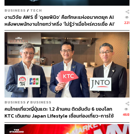
โครงสร้างการทำงาน (Digital Transformation) ในครั้งนี้ จะ
BUSINESS
/
TECH
ช่วยลดต้นทุนและเพิ่มประสิทธิภาพในการดำเนินงานให้ดียิ่ง
งานวิจัย AWS ชี้ ‘ดุลยพินิจ’ คือทักษะแห่งอนาคตยุค AI
ขึ้น เพื่อสร้างโอกาสทางธุรกิจ รองรับการเติบโตของเคทีซีใน
221
หลังพบพนักงานไทยกว่าครึ่ง ‘ไม่รู้ว่าเมื่อไหร่ควรเชื่อ AI’
อนาคต” พิทยากล่าวปิดท้าย
สามารถติดตาม THE STANDARD WEALTH
ผ่านแอปพลิเคชันต่างๆ ที่คุณสะดวกหรือใช้งานอยู่แล้วได้เลย
TAGS:
พิทยา วรปัญญาสกุล
Agentic AI
Digital Transformation
KTC
BUSINESS
/
BUSINESS
คนไทยเที่ยวญี่ปุ่นแตะ 1.2 ล้านคน ติดอันดับ 6 ของโลก
468
KTC เดินเกม Japan Lifestyle เชื่อมท่องเที่ยว-การใช้
จ่าย หวังดันยอดเติบโตต่อ