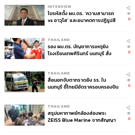
INTERVIEW
ไขรหัสตั้ง ผบ.ตร. ‘ความสามารถ
0
vs อาวุโส’ และอนาคตการปฏิรูปสี
กากี กับ พล.ต.อ. เอก อังสนานนท์
THAILAND
รอง ผบ.ตร. บัญชาการเหตุยิง
0
โรงเรียนเทพศิรินทร์ นนทบุรี สั่ง
ค้นหา 2 รอบยืนยันไร้คนติดค้าง พบ
ศพปู่-ย่าที่บ้านพักผู้ก่อเหตุ
THAILAND
สื่อนอกจับตากราดยิง รร. ใน
0
นนทบุรี ชี้ไทยมีอัตราครอบครองปืน
สูงในระดับต้นของภูมิภาค
THAILAND
สรุปมหากาพย์กล้องส่องพระ
0
ZEISS Blue Marine จากสัญญา
ผลิต 8.3 ล้าน สู่ข้อพิพาท ‘มา
เวลล์ฯ’ ฟ้อง ‘โทน บางแค’ ผิดนัด