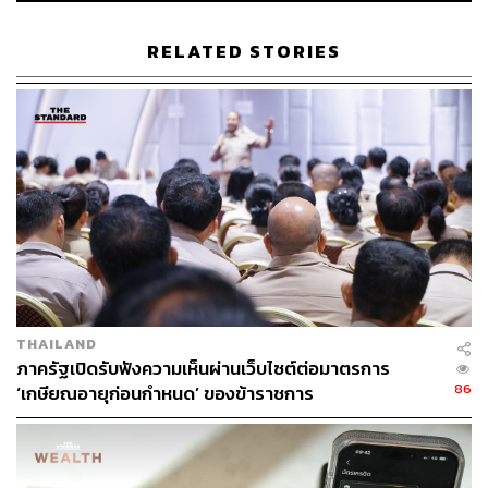
สามารถด้านไอที ไม่เพียงจำกัดแค่บุคลากรไอทีเท่านั้น โดย
การสร้าง Citizen Developers ให้บุคลากรทุกคนมีส่วนร่วม
RELATED STORIES
ในกระบวนการพัฒนาและปรับปรุงระบบงาน จะใช้เครื่องมือ
Low-Code เพื่อช่วยบุคลากรปรับปรุงการทำงานโดยไม่ต้อง
อาศัยทักษะการเขียนโค้ด พร้อมทั้งสนับสนุนการเรียนรู้ให้
บุคลากรมีทักษะพร้อมสำหรับการรับมือสิ่งใหม่ๆ
2. Fusion Team: รวมทีมงานเป็นหนึ่งเดียว
หนึ่งในกลยุทธ์ที่เคทีซีนำมาใช้ในการทำ Digital
Transformation คือการสร้าง ‘Fusion Team’ ซึ่งเป็นทีมงานที่
รวมผู้เชี่ยวชาญจากหลากหลายสายงานมาทำงานร่วมกัน ลด
THAILAND
การแบ่งแยกการทำงานในลักษณะ ‘งานใครงานมัน’ เพื่อ
ภาครัฐเปิดรับฟังความเห็นผ่านเว็บไซต์ต่อมาตรการ
86
ปรับปรุงการทำงานภายในองค์กรให้รวดเร็วและมี
‘เกษียณอายุก่อนกำหนด’ ของข้าราชการ
ประสิทธิภาพ