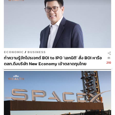
ส่วนหนึ่งที่จะมาช่วยสนับสนุนธุรกิจของธนาคาร แต่ ณ วันนี้
ยังไม่ใช่ธุรกิจหลัก
สามารถติดตาม THE STANDARD WEALTH
ผ่านแอปพลิเคชันต่างๆ ที่คุณสะดวกหรือใช้งานอยู่แล้วได้เลย
ECONOMIC
/
BUSINESS
ทำความรู้จักโปรเจกต์ BOI to IPO ‘เอกนิติ’ สั่ง BOI หารือ
210
ตลท.ดึงบริษัท New Economy เข้าตลาดทุนไทย
TAGS:
ตลาดหลักทรัพย์แห่งประเทศไทย (ตลท.)
IPO
DR-DRx
SINGTEL80