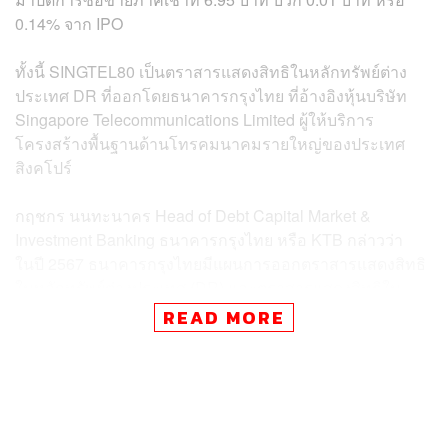
0.14% จาก IPO
ทั้งนี้ SINGTEL80 เป็นตราสารแสดงสิทธิในหลักทรัพย์ต่าง
ประเทศ DR ที่ออกโดยธนาคารกรุงไทย ที่อ้างอิงหุ้นบริษัท
Singapore Telecommunications Limited ผู้ให้บริการ
โครงสร้างพื้นฐานด้านโทรคมนาคมรายใหญ่ของประเทศ
สิงคโปร์
กฤชกร นนทะนาคร Head of Debt Capital Market &
Investment Banking ธนาคารกรุงไทย หรือ KTB กล่าวว่า
ในปี 2567 ธนาคารกรุงไทยมีแผนการออกตราสารแสดงสิทธิ
ในหลักทรัพย์ต่างประเทศ (DR) และตราสารแสดงสิทธิใน
หลักทรัพย์ต่างประเทศ (DRx) จำนวนรวมมากกว่า 10 ตัว
READ MORE
โดยมีหลักทรัพย์อ้างอิงหลากหลาย ทั้งหุ้นในตลาด
สหรัฐอเมริกา เอเชียเหนือ รวมทั้งตลาดหุ้นในเอเชียตะวัน
ออกเฉียงใต้
สำหรับสาเหตุในปีนี้ที่ธนาคารกรุงไทยมีแผนในการออกทั้ง