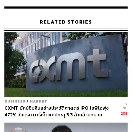
ตอบรับที่ดีจากนักลงทุน”
สำหรับการลงทุนใน DR หรือ DRx แม้มีการอ้างอิงหุ้นต่าง
RELATED STORIES
ประเทศ แต่ไม่ถูกจัดเก็บภาษีรายได้จากการลงทุนจากต่าง
ประเทศ เพราะถือเป็นตราสารแสดงสิทธิในประเทศไทย จึงมี
การใช้กฎเกณฑ์ด้านภาษีเช่นเดียวกับหุ้นไทย
โดย SINGTEL80 ซึ่งเป็น DR อ้างอิง หุ้นบริษัท Singapore
Telecommunications Limited ผู้ให้บริการโครงสร้างพื้นฐาน
ด้านโทรคมนาคมรายใหญ่ของประเทศสิงคโปร์ และ
ครอบคลุมประเทศในกลุ่มอาเซียน นอกจากนี้ ยังมีธุรกิจ
โครงสร้างพื้นฐานด้านดิจิทัลที่ให้บริการเครือข่าย 5G และ
Data Center รวมมีการกระจายการลงทุนในหลายประเทศทั่ว
โลกที่มีการเจริญเติบโตสูง โดยตัวเลขสัดส่วนของกำไรสุทธิ
BUSINESS
/
MARKET
ของ SINGTEL ในปี 2566 มาจากการทำธุรกิจในต่างประเทศ
CXMT ยักษ์ชิปจีนสร้างประวัติศาสตร์ IPO ไอพีโอพุ่ง
ประมาณ 80% ของกำไรสุทธิรวม
209
472% วันแรก มาร์เก็ตแคปทะลุ 3.3 ล้านล้านหยวน
กฤชกรกล่าวต่อว่า ธุรกิจ DR หรือ DRx ยังถือเป็นธุรกิจใหม่
ของธนาคารกรุงไทย เพราะเริ่มต้นทำได้ไม่นาน ซึ่งเป็นปัจจัย