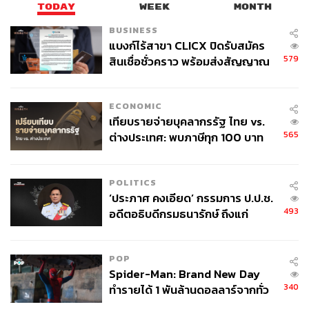
TODAY
WEEK
MONTH
BUSINESS
แบงก์ไร้สาขา CLICX ปิดรับสมัคร
579
สินเชื่อชั่วคราว พร้อมส่งสัญญาณ
เตือนกลุ่มกู้เงินผิดวัตถุประสงค์-ให้
ข้อมูลเท็จ เตรียมดำเนินคดีเด็ดขาด
ECONOMIC
เทียบรายจ่ายบุคลากรรัฐ ไทย vs.
565
ต่างประเทศ: พบภาษีทุก 100 บาท
ของคนไทยใช้ไปกับข้าราชการเฉียด
40 บาท
POLITICS
‘ประภาศ คงเอียด’ กรรมการ ป.ป.ช.
493
อดีตอธิบดีกรมธนารักษ์ ถึงแก่
อนิจกรรม
POP
Spider-Man: Brand New Day
340
ทำรายได้ 1 พันล้านดอลลาร์จากทั่ว
โลกภายใน 6 วัน