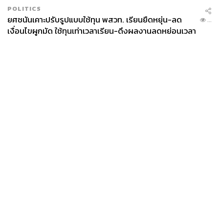
POLITICS
ยศชนันเคาะปรับรูปแบบใช้ทุน พสวท. เรียนยืดหยุ่น-ลด
...
เงื่อนไขผูกมัด ใช้ทุนเท่าเวลาเรียน-ดึงผลงานลดหย่อนเวลา
ดันให้มีผลย้อนหลัง
News
Wealth
Pop
Podcast
Video
Now
Opinion
Careers
Events
Privacy
About
Contact
Policy
FOR
ADVERTISING
MEMBERSHIP