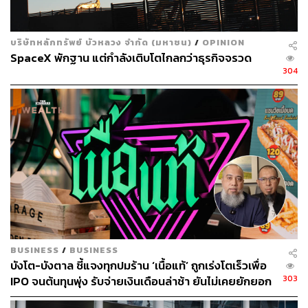
681
บริษัทหลักทรัพย์ บัวหลวง จำกัด (มหาชน)
/
OPINION
SpaceX พักฐาน แต่กำลังเติบโตไกลกว่าธุรกิจจรวด
ABOUT THE AUTHOR
304
ประลองยุทธ ผงงอย
THE STANDARD WEALTH Feature Editor
BUSINESS
/
BUSINESS
บังโต-บังตาล ชี้แจงทุกปมร้าน ‘เนื้อแท้’ ถูกเร่งโตเร็วเพื่อ
303
IPO จนต้นทุนพุ่ง รับจ่ายเงินเดือนล่าช้า ยันไม่เคยยักยอก
เงินประกันสังคม