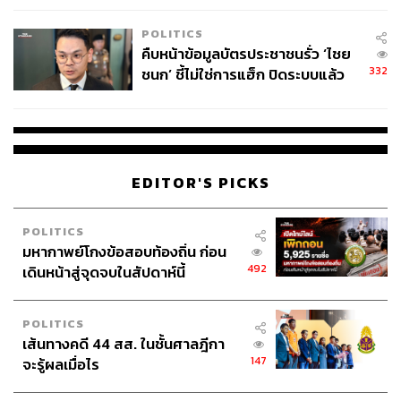
POLITICS
คืบหน้าข้อมูลบัตรประชาชนรั่ว ‘ไชย
332
ชนก’ ชี้ไม่ใช่การแฮ็ก ปิดระบบแล้ว
พบต้นตอจาก IP เดียว
EDITOR'S PICKS
POLITICS
มหากาพย์โกงข้อสอบท้องถิ่น ก่อน
492
เดินหน้าสู่จุดจบในสัปดาห์นี้
POLITICS
เส้นทางคดี 44 สส. ในชั้นศาลฎีกา
147
จะรู้ผลเมื่อไร