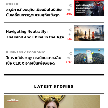
WORLD
สรุปภารกิจอนุทิน เยือนอินโดนีเซีย
496
ขับเคลื่อนการทูตเศรษฐกิจเชิงรุก
ประกาศหุ้นส่วนยุทธศาสตร์ไทย –
อินโดนีเซีย
Navigating Neutrality:
Thailand and China in the Age
136
of a New Global Order
BUSINESS
/
ECONOMIC
วิเคราะห์ปรากฏการณ์คนแห่ขอสิน
2.3K
เชื่อ CLICX อาจเป็นเพียงยอด
ภูเขาน้ำแข็ง ของปัญหาหนี้ครัว
เรือนไทยที่ถูกซุกไว้
LATEST STORIES