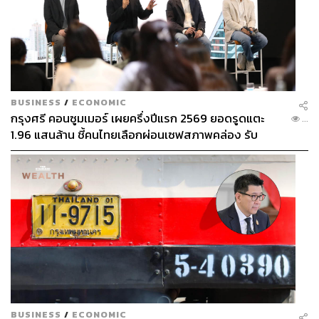
BUSINESS
/
ECONOMIC
กรุงศรี คอนซูมเมอร์ เผยครึ่งปีแรก 2569 ยอดรูดแตะ
...
1.96 แสนล้าน ชี้คนไทยเลือกผ่อนเซฟสภาพคล่อง รับ
เศรษฐกิจผันผวนฉุดผลประกอบการพลาดเป้า
BUSINESS
/
ECONOMIC