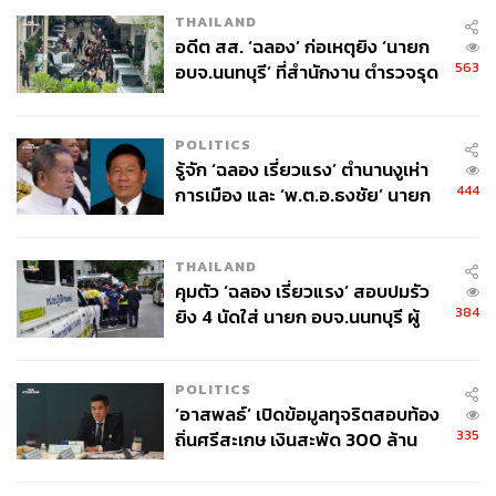
THAILAND
อดีต สส. ‘ฉลอง’ ก่อเหตุยิง ‘นายก
563
อบจ.นนทบุรี’ ที่สำนักงาน ตำรวจรุด
ลงพื้นที่
POLITICS
รู้จัก ‘ฉลอง เรี่ยวแรง’ ตำนานงูเห่า
444
การเมือง และ ‘พ.ต.อ.ธงชัย’ นายก
อบจ. นนทบุรี หลายสมัย บุคคล
สำคัญในเหตุยิง
THAILAND
คุมตัว ‘ฉลอง เรี่ยวแรง’ สอบปมรัว
384
ยิง 4 นัดใส่ นายก อบจ.นนทบุรี ผู้
ว่าฯ ลงพื้นที่ตรวจสอบเร่งหาสาเหตุ
POLITICS
‘อาสพลธ์’ เปิดข้อมูลทุจริตสอบท้อง
335
ถิ่นศรีสะเกษ เงินสะพัด 300 ล้าน
จ่อขยายผลรื้อคดีทั่วประเทศ