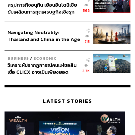
สรุปภารกิจอนุทิน เยือนอินโดนีเซีย
568
ขับเคลื่อนการทูตเศรษฐกิจเชิงรุก
ประกาศหุ้นส่วนยุทธศาสตร์ไทย –
อินโดนีเซีย
Navigating Neutrality:
Thailand and China in the Age
215
of a New Global Order
BUSINESS
/
ECONOMIC
วิเคราะห์ปรากฏการณ์คนแห่ขอสิน
2.7K
เชื่อ CLICX อาจเป็นเพียงยอด
ภูเขาน้ำแข็ง ของปัญหาหนี้ครัว
เรือนไทยที่ถูกซุกไว้
LATEST STORIES