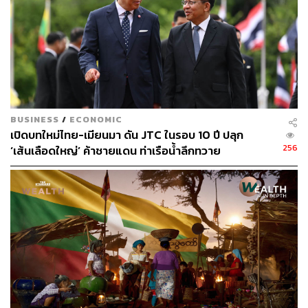
BUSINESS
/
ECONOMIC
เปิดบทใหม่ไทย-เมียนมา ดัน JTC ในรอบ 10 ปี ปลุก
256
‘เส้นเลือดใหญ่’ ค้าชายแดน ท่าเรือน้ำลึกทวาย