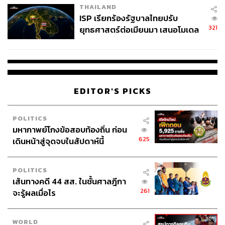
THAILAND
ISP เรียกร้องรัฐบาลไทยปรับ
321
ยุทธศาสตร์ต่อเมียนมา เสนอโมเดล
‘3 ระเบียง’ รับมือภัยคุกคามข้าม
แดน
EDITOR'S PICKS
POLITICS
มหากาพย์โกงข้อสอบท้องถิ่น ก่อน
625
เดินหน้าสู่จุดจบในสัปดาห์นี้
POLITICS
เส้นทางคดี 44 สส. ในชั้นศาลฎีกา
261
จะรู้ผลเมื่อไร
WORLD