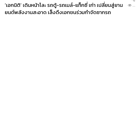
‘เอกนิติ’ เดินหน้าโละ รถตู้-รถเมล์-แท็กซี่ เก่า เปลี่ยนสู่ยาน
...
ยนต์พลังงานสะอาด เล็งดึงเอกชนร่วมกำจัดซากรถ
News
Wealth
Pop
Podcast
Video
Now
Opinion
Careers
Events
Privacy
About
Contact
Policy
FOR
ADVERTISING
MEMBERSHIP