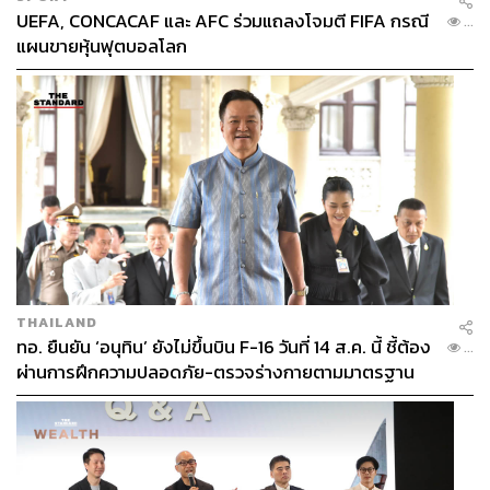
UEFA, CONCACAF และ AFC ร่วมแถลงโจมตี FIFA กรณี
...
แผนขายหุ้นฟุตบอลโลก
THAILAND
ทอ. ยืนยัน ‘อนุทิน’ ยังไม่ขึ้นบิน F-16 วันที่ 14 ส.ค. นี้ ชี้ต้อง
...
ผ่านการฝึกความปลอดภัย-ตรวจร่างกายตามมาตรฐาน
ก่อน