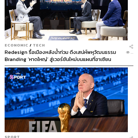
ECONOMIC
/
TECH
Redesign รื้อเมืองหลังน้ำท่วม ดึงเสน่ห์พหุวัฒนธรรม
...
Branding ‘หาดใหญ่’ สู่เวอร์ชันใหม่บนแผนที่อาเซียน
SPORT