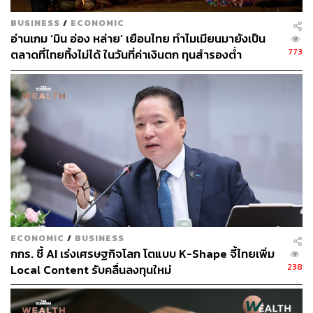
BUSINESS
/
ECONOMIC
อ่านเกม ‘มิน อ่อง หล่าย’ เยือนไทย ทำไมเมียนมายังเป็น
773
ตลาดที่ไทยทิ้งไม่ได้ ในวันที่ค่าเงินตก ทุนสำรองต่ำ
ECONOMIC
/
BUSINESS
กกร. ชี้ AI เร่งเศรษฐกิจโลก โตแบบ K-Shape จี้ไทยเพิ่ม
238
Local Content รับคลื่นลงทุนใหม่