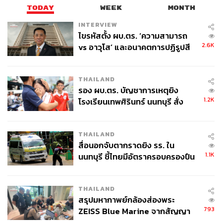
TODAY
WEEK
MONTH
INTERVIEW
ไขรหัสตั้ง ผบ.ตร. ‘ความสามารถ
2.6K
vs อาวุโส’ และอนาคตการปฏิรูปสี
กากี กับ พล.ต.อ. เอก อังสนานนท์
THAILAND
รอง ผบ.ตร. บัญชาการเหตุยิง
1.2K
โรงเรียนเทพศิรินทร์ นนทบุรี สั่ง
ค้นหา 2 รอบยืนยันไร้คนติดค้าง พบ
ศพปู่-ย่าที่บ้านพักผู้ก่อเหตุ
THAILAND
สื่อนอกจับตากราดยิง รร. ใน
1.1K
นนทบุรี ชี้ไทยมีอัตราครอบครองปืน
สูงในระดับต้นของภูมิภาค
THAILAND
สรุปมหากาพย์กล้องส่องพระ
793
ZEISS Blue Marine จากสัญญา