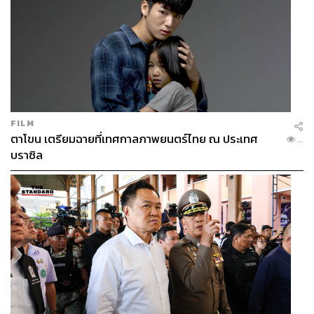
FILM
ตาโขน เตรียมฉายที่เทศกาลภาพยนตร์ไทย ณ ประเทศ
...
บราซิล