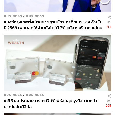
ช่องทางติดตาม
THE STANDARD WEALTH
BUSINESS
/
BUSINESS
แบงก์กรุงเทพตั้งเป้าขยายฐานบัตรเครดิตแตะ 2.4 ล้านใบ
Twitter:
twitter.com/standard_wealth
164
ปี 2569 เผยยอดใช้จ่ายยังโตได้ 7% แม้การบริโภคคนไทย
Instagram:
instagram.com/thestandardwealth
โตต่ำ
Official Line:
https://lin.ee/xfPbXUP
สามารถติดตาม THE STANDARD WEALTH
ผ่านแอปพลิเคชันต่างๆ ที่คุณสะดวกหรือใช้งานอยู่แล้วได้เลย
TAGS:
ธนาคารกรุงศรีอยุธยา
การเงิน
BUSINESS
/
BUSINESS
การใช้จ่ายผ่านบัตรเครดิต
บัตรเครดิต
เคทีซี ผลประกอบการโต 17.1% พร้อมลุยธุรกิจนายหน้า
295
ประกันภัยดิจิทัล