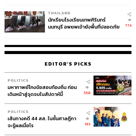
ผลิต 8.3 ล้าน สู่ข้อพิพาท ‘มา
เวลล์ฯ’ ฟ้อง ‘โทน บางแค’ ผิดนัด
THAILAND
จ่ายหนี้-แอบระบุแบรนด์
นักเรียนโรงเรียนเทพศิรินทร์
774
นนทบุรี อพยพเข้ายังพื้นที่ปลอดภัย
ชั่วคราว หลังเหตุใช้อาวุธปืนภายใน
โรงเรียนคลี่คลาย
EDITOR'S PICKS
POLITICS
มหากาพย์โกงข้อสอบท้องถิ่น ก่อน
558
เดินหน้าสู่จุดจบในสัปดาห์นี้
POLITICS
เส้นทางคดี 44 สส. ในชั้นศาลฎีกา
193
จะรู้ผลเมื่อไร