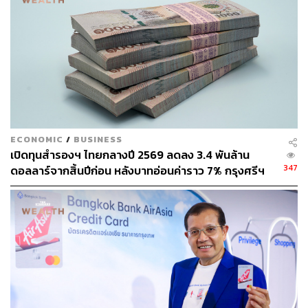
โดยผู้บริโภคเริ่มแสวงหารูปแบบการชำระเงินใหม่ๆ และ
ต้องการประสบการณ์การใช้จ่ายแบบ Omni-Channel ที่ปรับ
ให้สอดคล้องกับความต้องการเฉพาะบุคคล
โดยข้อมูลจาก Mastercard New Payments Index 2021 ซึ่ง
เป็นการสำรวจความคิดเห็นของผู้บริโภคจากทั่วโลกเกี่ยวกับ
พฤติกรรมการชำระเงินและการซื้อขายผ่านทาง Omni-
Channel พบว่า เกือบ 80% ของผู้บริโภคชาวไทย น่าจะใช้
ECONOMIC
/
BUSINESS
จ่ายด้วยเงินสดน้อยลงในปีหน้า และ 59% กล่าวว่าจะหลีก
เปิดทุนสำรองฯ ไทยกลางปี 2569 ลดลง 3.4 พันล้าน
เลี่ยงร้านค้าที่ไม่รับชำระเงินแบบอิเล็กทรอนิกส์ใดๆ
347
ดอลลาร์จากสิ้นปีก่อน หลังบาทอ่อนค่าราว 7% กรุงศรีฯ
มองไม่น่ากังวล ย้ำเสถียรภาพไทยยังแกร่ง
“เรามองว่าการแข่งขันของธุรกิจบัตรเครดิตในช่วงจากนี้ไป
จนถึงปีหน้าจะรุนแรงในหมวดช้อปปิ้งออนไลน์ และการเดิน
ทางท่องเที่ยวที่จะเริ่มกลับเข้าสู่ภาวะปกติ ขณะเดียวกัน ผู้ให้
บริการก็จะต้องแข่งขันกันพัฒนานวัตกรรมใหม่ๆ ให้ตอบ
โจทย์ไลฟ์สไตล์ เพื่อดึงดูดลูกค้าให้ได้มากที่สุด” สมหวังกล่าว