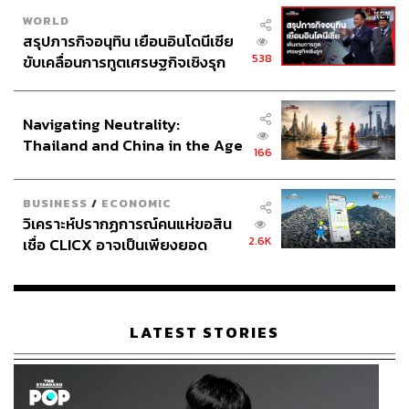
WORLD
สรุปภารกิจอนุทิน เยือนอินโดนีเซีย
538
ขับเคลื่อนการทูตเศรษฐกิจเชิงรุก
ประกาศหุ้นส่วนยุทธศาสตร์ไทย –
อินโดนีเซีย
Navigating Neutrality:
Thailand and China in the Age
166
of a New Global Order
BUSINESS
/
ECONOMIC
วิเคราะห์ปรากฏการณ์คนแห่ขอสิน
2.6K
เชื่อ CLICX อาจเป็นเพียงยอด
ภูเขาน้ำแข็ง ของปัญหาหนี้ครัว
เรือนไทยที่ถูกซุกไว้
LATEST STORIES