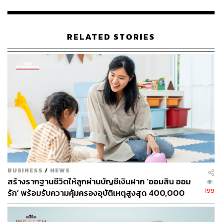
ทั้งนี้ KCC ตั้งเป้าว่าภายใน 1 ปีหลังจากเปิดตัว จะมียอดสมัคร
บัตรเครดิต NOW กว่า 36,000 ใบ และมียอดใช้จ่ายผ่านบัตร
RELATED STORIES
ใหม่เพิ่มขึ้น 1.2 พันล้านบาท และในระยะยาวคาดว่า
ผลิตภัณฑ์บัตรใหม่นี้จะช่วยเสริมความแข็งแกร่งให้กับธุรกิจ
ของบริษัท ด้วยการขยายฐานลูกค้าไปสู่กลุ่มลูกค้าคนรุ่นใหม่
ที่มีศักยภาพการเติบโตสูง
“ปัจจุบัน 70% ของฐานลูกค้าบัตร KCC จะเป็นคนในกลุ่ม Gen
X และ Baby Boomers เราเชื่อว่าบัตร NOW จะทำให้สัดส่วน
ของกลุ่มลูกค้าคนรุ่นใหม่เพิ่มขึ้นเป็น 35% ในปีหน้า โดย
นอกจากการเปิดตัวบัตร NOW แล้ว ในปีนี้บริษัทยังมีแผนจะ
ปรับโฉมบัตรอื่นๆ เพื่อขยายฐานกลุ่มลูกค้าคนรุ่นใหม่ให้เพิ่ม
ขึ้นเช่นกัน” สมหวังกล่าว
BUSINESS
/
NEWS
สร้างรากฐานชีวิตให้ลูกผ่านบัญชีเงินฝาก ‘ออมสิน ออม
ด้าน ไอลีน ชูว ผู้จัดการประจำประเทศไทยและเมียนมา
199
รัก’ พร้อมรับความคุ้มครองอุบัติเหตุสูงสุด 400,000
มาสเตอร์การ์ด กล่าวว่า ผู้บริโภคทั้งในไทยและทั่วโลกเริ่ม
บาท ดอกเบี้ยรับเต็ม ไม่เสียภาษี [Advertorial]
เปลี่ยนพฤติกรรม โดยมีมุมมองและความคาดหวังว่า
มาตรฐานการบริการต่างๆ ควรจะเป็นดิจิทัลโดยอัตโนมัติ