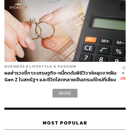
98
ABOUT THE AUTHOR
ดำรงเกียรติ มาลา
BUSINESS
/
LIFESTYLE & PASSION
Content Creator THE STANDARD WEALTH
ผลสำรวจชี้ภาวะเศรษฐกิจ-หนี้กดดันพิธีวิวาห์หลุดจากฝัน
218
Gen Z ในสหรัฐฯ และชีวิตโสดกลายเป็นเทรนด์ใหม่ที่เลี่ยง
ไม่ได้
MORE
MOST POPULAR