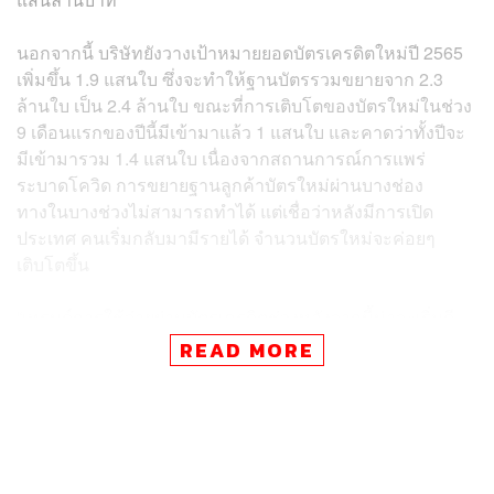
นอกจากนี้ บริษัทยังวางเป้าหมายยอดบัตรเครดิตใหม่ปี 2565
เพิ่มขึ้น 1.9 แสนใบ ซึ่งจะทำให้ฐานบัตรรวมขยายจาก 2.3
ล้านใบ เป็น 2.4 ล้านใบ ขณะที่การเติบโตของบัตรใหม่ในช่วง
9 เดือนแรกของปีนี้มีเข้ามาแล้ว 1 แสนใบ และคาดว่าทั้งปีจะ
มีเข้ามารวม 1.4 แสนใบ เนื่องจากสถานการณ์การแพร่
ระบาดโควิด การขยายฐานลูกค้าบัตรใหม่ผ่านบางช่อง
ทางในบางช่วงไม่สามารถทำได้ แต่เชื่อว่าหลังมีการเปิด
ประเทศ คนเริ่มกลับมามีรายได้ จำนวนบัตรใหม่จะค่อยๆ
เติบโตขึ้น
“เทรนด์การใช้จ่ายผ่านบัตรเครดิตช่วงหลังจากนี้น่าจะเริ่มดี
ขึ้นล้อไปกับการฟื้นตัวทางเศรษฐกิจที่มีการเปิดประเทศ โดย
READ MORE
เรามองว่า GDP ในปีหน้าจะขยายตัวได้ 3-4% การเติบโตของ
บัตรเครดิตก็จะล้อไปตามกัน อย่างไรก็ดี พฤติกรรมการใช้
ของลูกค้าจะปรับไปสู่วิถี New Normal มากขึ้น เช่น การใช้
จ่ายออนไลน์ที่ในปีนี้เติบโตขึ้นกว่า 50% จากปีก่อน หรือคิด
เป็นสัดส่วน 23% ของยอดใช้จ่ายผ่านบัตรทั้งหมด” สมหวัง