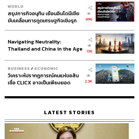
WORLD
สรุปภารกิจอนุทิน เยือนอินโดนีเซีย
496
ขับเคลื่อนการทูตเศรษฐกิจเชิงรุก
ประกาศหุ้นส่วนยุทธศาสตร์ไทย –
อินโดนีเซีย
Navigating Neutrality:
Thailand and China in the Age
136
of a New Global Order
BUSINESS
/
ECONOMIC
วิเคราะห์ปรากฏการณ์คนแห่ขอสิน
2.3K
เชื่อ CLICX อาจเป็นเพียงยอด
ภูเขาน้ำแข็ง ของปัญหาหนี้ครัว
เรือนไทยที่ถูกซุกไว้
LATEST STORIES
ไม่เพียงเท่านั้น เพื่อนของผู้เขียนหลายคนมักมาถามผู้เขียนถึง
วัตถุมงคลของครูบาบุญชุ่ม บางคนมาถามว่ามีบ้างไหม มี