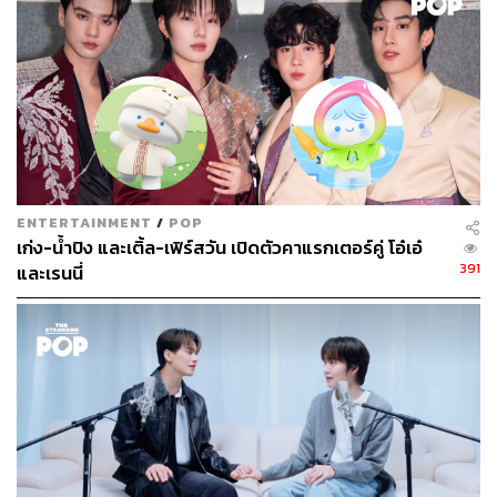
มาหลังเหตุการณ์ถ้ำหลวง
ดังนั้นบทความนี้จึงถือเป็นการมาเล่าสู่กันฟังว่า หลัง
เหตุการณ์กระแสครูบาบุญชุ่มเป็นอย่างไรบ้าง ทั้งในโลก
ความเป็นจริง ในโลกออนไลน์ ทั้งตัวครูบา ตัวผู้ศรัทธา และ
วัตถุมงคล เครื่องรางของขลัง
ENTERTAINMENT
/
POP
เก่ง-น้ำปิง และเติ้ล-เฟิร์สวัน เปิดตัวคาแรกเตอร์คู่ โอ๋เอ๋
391
และเรนนี่