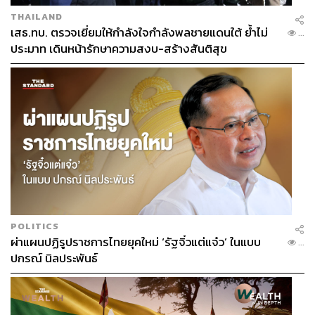
THAILAND
เสธ.ทบ. ตรวจเยี่ยมให้กำลังใจกำลังพลชายแดนใต้ ย้ำไม่
...
ประมาท เดินหน้ารักษาความสงบ-สร้างสันติสุข
กระแสครูบาบุญชุ่มในโลกโซเชียลมีเดีย
ในโลกโซเชียลมีเดีย ถือเป็นอีกพื้นที่หนึ่งที่ทำให้เห็นกระแส
POLITICS
ผ่าแผนปฏิรูปราชการไทยยุคใหม่ ‘รัฐจิ๋วแต่แจ๋ว’ ในแบบ
ครูบาบุญชุ่ม นอกจากมีหลายต่อหลายคนใช้ช่องทางนี้เข้า
...
ปกรณ์ นิลประพันธ์
มาสอบถามข้อมูลต่างๆ เกี่ยวกับครูบาบุญชุ่มกับผู้เขียนแล้ว
ยังมีหลายต่อหลายคนที่เป็นเพื่อนในเฟซบุ๊กของผู้เขียน ต่าง
แชร์รูปภาพ คำสอน วิดีโอการเทศนา รวมถึงกิจกรรมต่างๆ
ของครูบาบุญชุ่มเยอะแยะมากมาย แต่สิ่งที่ผู้เขียนคิดว่าน่า