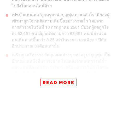
ไปถึงโลกออนไลน์ด้วย
เฟซบุ๊กแฟนเพจ ‘ลูกครูบาพ่อบุญชุ่ม ญาณสํวโร’ มียอดผู้
เข้ามาถูกใจ กดติดตามเพิ่มขึ้นอย่างรวดเร็ว โดยจาก
การสำรวจในวันที่ 10 กรกฎาคม 2561 มียอดผู้กดถูกใจ
ถึง 62,451 คน มีผู้กดติดตามกว่า 63,451 คน มีจำนวน
คนเพิ่มมากขึ้นกว่า 8.25 เท่าในระยะเวลาเพียง 1 ปีกับ
อีกประมาณ 3 เดือนเท่านั้น
เหรียญ เครื่องราง วัตถุมงคลต่างๆ ของครูบาบุญชุ่ม เป็น
อีกกระแสหนึ่งที่มาแรงมาก โดยหลังจากเหตุการณ์ถ้ำ
หลวง คนที่คลุกคลีวงการพระเครื่องเล่าว่า ไม่ว่าใครจะ
เชื่อ หรือไม่เชื่อครูบาบุญชุ่มก็ตาม แต่ตอนนี้เหรียญ
ครูบาแต่ละรุ่นราคาพุ่งขึ้นกว่าสามเท่าของราคาเดิม
READ MORE
และมีผู้คนในความสนใจที่หาจะเช่าบูชากันเยอะมาก
หากกล่าวถึงครูบาบุญชุ่ม ญาณสํวโร ณ ตอนนี้หลายคนคง
รู้จัก หรือได้ยินชื่อเสียงของท่านเป็นอย่างดี จากเหตุการณ์ถ้ำ
หลวง-ขุนน้ำนางนอน