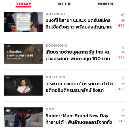
TODAY
WEEK
MONTH
BUSINESS
แบงก์ไร้สาขา CLICX ปิดรับสมัคร
579
สินเชื่อชั่วคราว พร้อมส่งสัญญาณ
เตือนกลุ่มกู้เงินผิดวัตถุประสงค์-ให้
ข้อมูลเท็จ เตรียมดำเนินคดีเด็ดขาด
ECONOMIC
เทียบรายจ่ายบุคลากรรัฐ ไทย vs.
565
ต่างประเทศ: พบภาษีทุก 100 บาท
ของคนไทยใช้ไปกับข้าราชการเฉียด
40 บาท
POLITICS
‘ประภาศ คงเอียด’ กรรมการ ป.ป.ช.
493
อดีตอธิบดีกรมธนารักษ์ ถึงแก่
ในเฟซบุ๊กของผู้เขียนก็เช่นกัน มักมีใครต่อใครอีกหลายคนทั้ง
อนิจกรรม
เป็นเพื่อนของผู้เขียน เพื่อนในเฟซบุ๊กของผู้เขียน รวมถึงคนที่ผู้
เขียนไม่เคยรู้จักมาก่อน ทักแชตหลังไมค์มาถามผู้เขียน บาง
POP
คนขอให้ผู้เขียนเล่าประวัติครูบาบุญชุ่มให้เขาฟัง ว่าเป็นใคร
Spider-Man: Brand New Day
อย่างไร ทำไมท่านถึงไปอยู่พม่า ท่านเป็นคนไทยหรือคนพม่า
340
ทำรายได้ 1 พันล้านดอลลาร์จากทั่ว
ทำไมคนถึงศรัทธาท่านจัง ฯลฯ หรือแม้แต่เข้ามาถามผู้เขียน
โลกภายใน 6 วัน