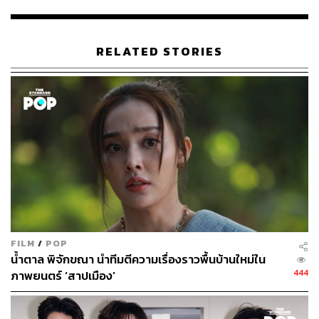
RELATED STORIES
50 วันให้หลังกับกระแสครูบาบุญชุ่ม ในเหตุการณ์ถ้ำหลวง
หลังวลีเด็ดของครูบาบุญชุ่ม ยิ่งทำให้เกิดกระแสวิพากษ์
วิจารณ์ รวมถึงเสียงแซ่ซ้องศรัทธาอย่างหยุดไม่อยู่ ทั้งที่จริง
เราก็ไม่สามารถพิสูจน์ได้ว่า สิ่งที่ท่านกล่าวออกมานั้น เป็นสิ่ง
ที่เกิดจากการหยั่งรู้ผ่านอำนาจเหนือธรรมชาติที่ได้รับการ
ฝึกฝนด้วยการบำเพ็ญเพียรทางสมาธิ หรือเป็นการหยั่งรู้ที่เกิด
จากบุญบารมีเก่าที่ท่านสั่งสมมาตั้งแต่อดีตชาติ จนผู้คน
ให้การเคารพนับถือว่าเป็น ‘ตนบุญในโลกสมัยใหม่’ แต่หากดู
ในแง่ของจิตวิทยา คำพูดดังกล่าวล้วนเป็นสิ่งที่ช่วยสร้างขวัญ
และกำลังใจให้กับผู้ปฏิบัติหน้าที่ และผู้ประสบภัยได้เป็นอย่าง
ดี
FILM
/
POP
น้ำตาล พิจักขณา นำทีมตีความเรื่องราวพื้นบ้านใหม่ใน
444
ภาพยนตร์ ‘สาปเมือง’
จากเหตุการณ์ดังกล่าวตั้งแต่วันนั้น จนมาถึงวันนี้รวมแล้ว
เกือบ 50 วัน ในฐานะคนที่ประกาศตัวว่าเป็น ‘ติ่งครูบา’ ได้
ติดตามดูกระแสของครูบาบุญชุ่มอยู่ตลอดในระยะเวลาที่ผ่าน