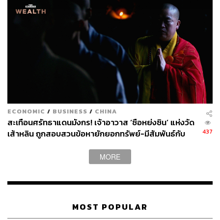
และคำที่ผู้เขียนได้ยินบ่อยที่สุดเวลาญาติๆ พูดถึงครูบาบุญชุ่ม
กับเหตุการณ์ถ้ำหลวงมีอยู่ 3 คำคือ “แน่อะละน่อ”
“แน่แต้น่อ”
หมายถึงแม่นใช่ได้เลยนะ หรือแม่นจริงๆ ซึ่งคำพูดนี้หมายถึง
วลีของครูบาบุญชุ่มที่บอกว่า “อีกวันสองวันก็เจอเด็ก” นั่นเอง
และเมื่อพูดสองคำแรกออกมาแล้วมักจะตามมาด้วยคำว่า
“เปิงเปิ่นว่าต๋นบุญแต้ๆ” หมายถึง มิน่าละเขาถึงเรียกว่าตนบุญ
ECONOMIC
/
BUSINESS
/
CHINA
สะเทือนศรัทธาแดนมังกร! เจ้าอาวาส ‘ซือหย่งซิน’ แห่งวัด
437
เส้าหลิน ถูกสอบสวนข้อหายักยอกทรัพย์-มีสัมพันธ์กับ
สตรีเพศ
MORE
MOST POPULAR