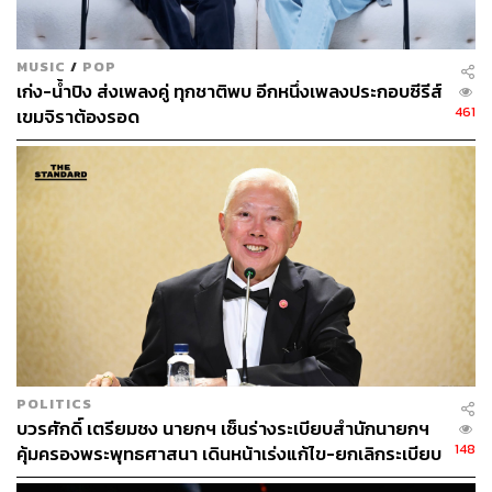
MUSIC
/
POP
เก่ง-น้ำปิง ส่งเพลงคู่ ทุกชาติพบ อีกหนึ่งเพลงประกอบซีรีส์
461
เขมจิราต้องรอด
ประสบการณ์โดยส่วนตัวของผู้เขียนในฐานะ ‘ติ่งครูบา’
กระแสของครูบาบุญชุ่มอย่างแรกที่ผู้เขียนอยากเล่าให้ฟังโดย
เฉพาะ คือตอนที่ผู้เขียนได้เดินทางกลับไปบ้านที่เชียงราย ช่วง
POLITICS
​บวร​ศักดิ์​ เตรียมชง นายกฯ เซ็นร่างระเบียบสำนักนายกฯ
หลังเหตุการณ์ใหม่ๆ ญาติของผู้เขียนหลายคนมักมาคุยกับผู้
148
คุ้มครองพระพุทธศาสนา เดินหน้าเร่งแก้ไข-ยกเลิกระเบียบ
เขียนเกี่ยวกับครูบาบุญชุ่ม มาเล่าประวัติท่านให้ฟัง ว่าตอน
ราชการ หวังทำสำเร็จรัฐบาลอนุทิน
สมัยครูบาบุญชุ่มตอนเด็กๆ มีชื่อเสียงอย่างไร เป็นอย่างไร