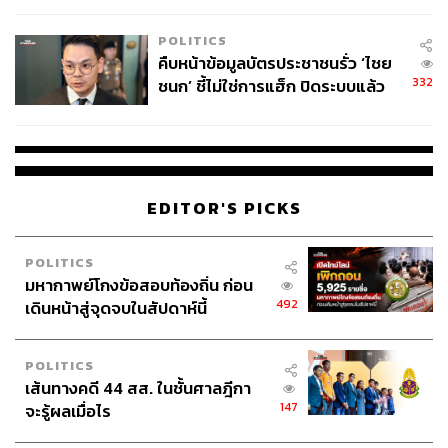
ว่า “ถ้าจะไปกราบนมัสการครูบาจะต้องไปตอนไหน” “มี
POLITICS
โอกาสจะได้กราบท่าน หรือได้ชมบารมีของท่านไหม” หรือ
คืบหน้าข้อมูลบัตรประชาชนรั่ว ‘ไชย
หลายคนเข้ามาถามว่า “วัดพระธาตุดอนเรืองอยู่ตรงไหน” (วัด
332
ชนก’ ชี้ไม่ใช่การแฮ็ก ปิดระบบแล้ว
พระธาตุดอนเรือง วัดของครูบาบุญชุ่ม) “ถ้าจะเดินทางไป ต้อง
พบต้นตอจาก IP เดียว
เดินทางอย่างไร” (เขียนขออนุญาตไว้จะมาแนะนำให้ทุกท่าน
ในบทความหน้า และจะมาเล่าประสบการณ์ เมื่อครั้งที่ผู้เขียน
ได้เดินทางไปเก็บข้อมูลในงานวันเกิดครูบาบุญชุ่มให้ฟังนะ
ครับ รับรองว่าสนุกแน่)
EDITOR'S PICKS
POLITICS
มหากาพย์โกงข้อสอบท้องถิ่น ก่อน
492
เดินหน้าสู่จุดจบในสัปดาห์นี้
POLITICS
เส้นทางคดี 44 สส. ในชั้นศาลฎีกา
147
จะรู้ผลเมื่อไร