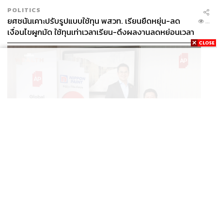
เลขานุการสมเด็จพระสังฆราชได้เผยแพร่ จะมีคนกดไลก์
POLITICS
เพียงแค่พันกว่าคน มียอดแสดงความเห็นประมาณ 100-200
ยศชนันเคาะปรับรูปแบบใช้ทุน พสวท. เรียนยืดหยุ่น-ลด
...
คน และมียอดแชร์ไม่เกินพันครั้ง
เงื่อนไขผูกมัด ใช้ทุนเท่าเวลาเรียน-ดึงผลงานลดหย่อนเวลา
ดันให้มีผลย้อนหลัง
นอกจากนั้นเฟซบุ๊กแฟนเพจ ‘ลูกครูบาพ่อบุญชุ่ม ญาณสํวโร’
ก็มียอดผู้เข้ามาถูกใจ กดติดตามเพิ่มขึ้นอย่างรวดเร็ว โดยจาก
การสำรวจในวันที่ 10 กรกฎาคม 2561 มียอดผู้กดถูกใจถึง
62,451คน มีผู้กดติดตามกว่า 63,451 คน จากเดิมเมื่อครั้งที่ผู้
เขียนได้สำรวจไว้เมื่อตอนเขียนวิทยานิพนธ์ปริญญาโท เมื่อ
วันที่ 10 เมษายน 2560 มีผู้กดติดตามเพียงแค่ 7,690 คน ถือได้
ว่ามีจำนวนคนเพิ่มมากขึ้นกว่า 8.25 เท่าในระยะเวลาเพียง 1
ปีกับอีกประมาณ 3 เดือนเท่านั้น
BUSINESS
/
BUSINESS
“เอพี ไทยแลนด์” จับมือ “นิปปอนเพนต์” ยกระดับ Green
...
Partner รายแรกในไทยสู่มาตรฐานโลกด้วย EPD
International พร้อมชูแนวคิด Global Standards for
Global Sustainable Living ส่งมอบบ้านคุณภาพ ลด
ผลกระทบต่อสิ่งแวดล้อม พร้อมปั้นนักออกแบบที่ใส่ใจโลก