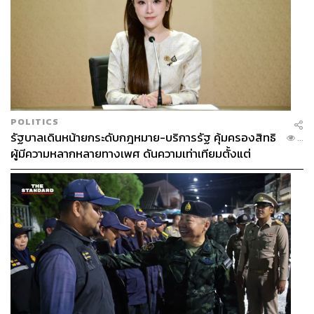
เยอะไหม ขอหน่อยได้ไหม ผู้เขียนต้องบอกไว้ ณ ที่นี้เลยนะ
ครับว่า “พอมีอยู่บ้าง” นิดๆ หน่อยๆ เก็บสะสมมาตั้งแต่เด็กๆ
ส่วนด้ายแดง สายสิญจน์ผูกข้อมือสีแดงของครูบาบุญชุ่ม
ถือว่ามีคนถามเข้ามาเยอะที่สุด กลายเป็นของฮิตที่ผู้คนต่าง
เสาะหา ไม่ต่างจากช่วงสร้อยข้อมือลูกปัดหินมงคลเลยทีเดียว
ซึ่งสายสิญจน์ผู้เขียนบอกเลยว่า ได้มาเยอะพอสมควร แต่ก็
แจกไปเกือบหมดแล้ว
POLITICS
รัฐบาลเดินหน้ายกระดับกฎหมาย-บริการรัฐ คุ้มครองสิทธิ
...
ไม่ใช่แค่ระดับชาวบ้าน หรือคนทั่วไปในสังคม กลุ่มชนชั้น
ผู้มีความหลากหลายทางเพศ ดันความเท่าเทียมตั้งแต่
กลาง รวมถึงชนชั้นสูงก็ให้ความสนใจกับกระแสครูบาบุญชุ่ม
หลักสูตรในห้องเรียนถึงที่ทำงาน
ด้วยเช่นกัน สังเกตได้ว่าหลังจากเหตุการณ์ถ้ำเพียงไม่นาน
ครูบาก็ได้รับผ้าไตรพระราชทานจากสมเด็จพระเจ้าอยู่หัว
โดยตัวแทนเจ้าหน้าที่สำนักพระราชวังนำถวายครูบาที่วัด
พระธาตุดอยเวียงแก้ว อ.เชียงแสน จ.เชียงราย และได้รับ
นิมนต์จากคณะผู้บริหารช่อง 3 ให้ท่านมาเทศนาที่ตึกมาลี
นนท์ ณ ห้องประชุมชั้น 8 อาคารมาลีนนท์ทาวเวอร์ 2 ในวัน
ที่ 17 กรกฎาคม 2561 ด้วย