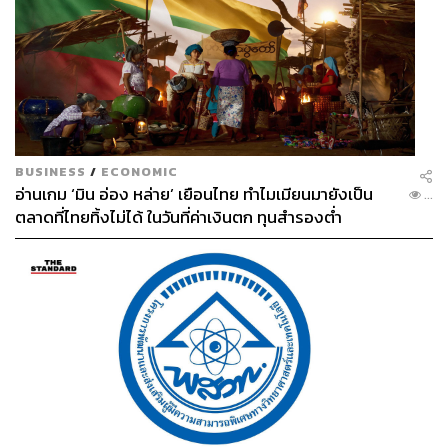
สนใจ และสะท้อนให้เห็นความแรงของกระแสครูบาบุญชุ่ม
หลังเหตุการณ์ถ้ำหลวงได้เป็นอย่างดีคือ
BUSINESS
/
ECONOMIC
อ่านเกม ‘มิน อ่อง หล่าย’ เยือนไทย ทำไมเมียนมายังเป็น
...
ตลาดที่ไทยทิ้งไม่ได้ ในวันที่ค่าเงินตก ทุนสำรองต่ำ
เมื่อครั้งครูบาบุญชุ่มได้เข้ากราบนมัสการสมเด็จพระสังฆราช
ณ วัดราชบพิตรฯ ในวันที่ 17 กรกฎาคม 2561 ซึ่งเพจ
สำนักงานเลขานุการสมเด็จพระสังฆราช ได้เผยแพร่ภาพที่
ครูบาบุญชุ่มเข้ากราบสมเด็จพระสังฆราชขึ้นบนเฟซบุ๊ก เซต
รูปภาพดังกล่าวมีคนกดไลก์ (ชอบ) มากถึง 2 หมื่นคน มีผู้ใช้
เฟซบุ๊กมาแสดงความคิดเห็นโดยส่วนใหญ่มักกล่าวว่า “สาธุ
สาธุ” มากกว่า 3.4 พันคน และมียอดคนแชร์กว่า 1.1 หมื่น
ครั้ง ซึ่งโดยปกติแล้วหากสังเกตกิจกรรมอื่นๆ ที่เพจสำนัก