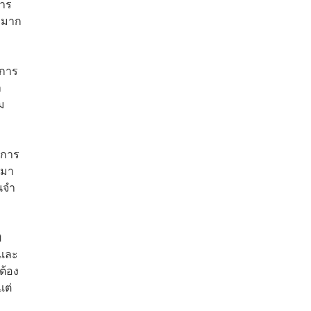
การ
ายมาก
ะการ
ำ
ม
นการ
นมา
นจำ
ิ
ณและ
ต้อง
แต่