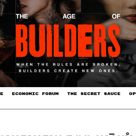
E
ECONOMIC FORUM
THE SECRET SAUCE​
OP