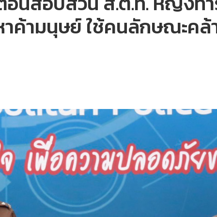
ตอนสอบสวน ส.ต.ท. หญิงทำร้า
้อหาค้ามนุษย์ ใช้คนลักษณะคล