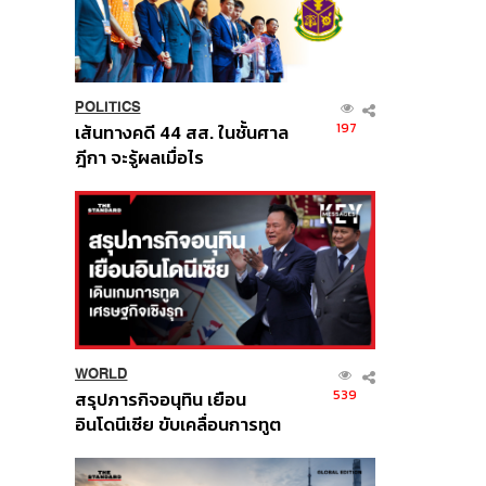
POLITICS
197
เส้นทางคดี 44 สส. ในชั้นศาล
ฎีกา จะรู้ผลเมื่อไร
WORLD
539
สรุปภารกิจอนุทิน เยือน
อินโดนีเซีย ขับเคลื่อนการทูต
เศรษฐกิจเชิงรุก ประกาศหุ้น
ส่วนยุทธศาสตร์ไทย –