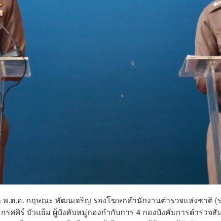
าล พ.ต.อ. กฤษณะ พัฒนเจริญ รองโฆษกสำนักงานตำรวจแห่งชาติ (
รศศิร์ บัวแย้ม ผู้บังคับหมู่กองกำกับการ 4 กองบังคับการตำรวจสัน