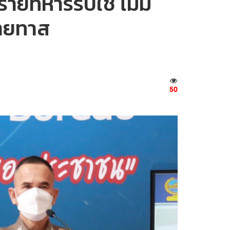
ยทหารรับใช้ ไม่มี
้ายทาส
50