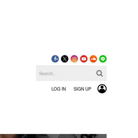
LOG IN
SIGN UP