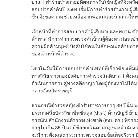
บาล 1 ทำร้ายร่างกายอดีตทหารรับใช้หญิงที่จังหวัดร
สอบปากคำต้นปี 2564 เริ่มมีการทำร้ายร่างกายผู้เ
ขึ้น จึงขอความช่วยเหลือจากพ่อแม่และน้าสาวให
เจ้าหน้าที่ทำการสอบปากคำผู้เสียหายและพยาน คั
ค้าทาส มีการทำการตรวจค้นบ้านผู้ต้องหา ก่อนเข้า
ความผิดค้ามนุษย์ บังคับใช้คนในลักษณะคล้ายทาส ก
ของเจ้าหน้าที่ตำรวจ
โดยในวันนี้มีการสอบปากคำแพทย์ที่เกี่ยวข้องเพิ่ม
ทางวินัย ทางกองบังคับการตำรวจสันติบาล 1 ตั้งคณ
ดำเนินการควบคู่ทางคดีอาญา โดยผู้ต้องหาไม่ได้มา
กลางจังหวัดราชบุรี
ส่วนกรณีตำรวจหญิงเข้ารับราชการอายุ 39 ปีนั้น พ
ประกาศนียบัตรวิชาชีพชั้นสูง
(ปวส.) ด้านบัญชี ย้
การเงิน สำนักงานตำรวจแห่งชาติ (สงป.ตร.) พิจารณ
อายุไม่เกิน 35 ปี แต่มีข้อยกเว้นตามกฎของ
สำนักง
จะมีการตั้งคณะกรรมการตรวจสอบข้อเท็จจริงว่า ม