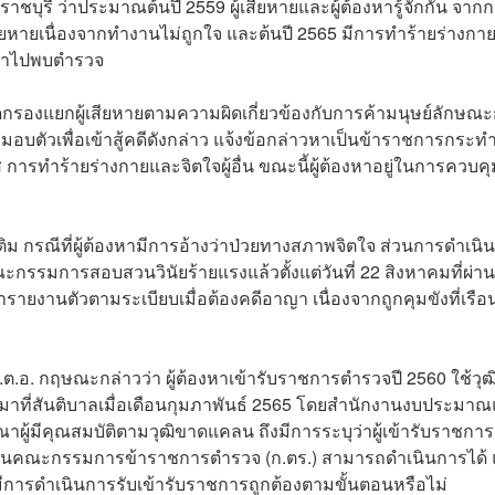
าชบุรี ว่าประมาณต้นปี 2559 ผู้เสียหายและผู้ต้องหารู้จักกัน จาก
สียหายเนื่องจากทำงานไม่ถูกใจ และต้นปี 2565 มีการทำร้ายร่างก
้พาไปพบตำรวจ
ดกรองแยกผู้เสียหายตามความผิดเกี่ยวข้องกับการค้ามนุษย์ลักษณ
มอบตัวเพื่อเข้าสู้คดีดังกล่าว แจ้งข้อกล่าวหาเป็นข้าราชการกระท
ารทำร้ายร่างกายและจิตใจผู้อื่น ขณะนี้ผู้ต้องหาอยู่ในการควบคุ
เติม กรณีที่ผู้ต้องหามีการอ้างว่าป่วยทางสภาพจิตใจ ส่วนการดำเนิ
ะกรรมการสอบสวนวินัยร้ายแรงแล้วตั้งแต่วันที่ 22 สิงหาคมที่ผ่า
รายงานตัวตามระเบียบเมื่อต้องคดีอาญา เนื่องจากถูกคุมขังที่เรือ
.ต.อ. กฤษณะกล่าวว่า ผู้ต้องหาเข้ารับราชการตำรวจปี 2560 ใช้วุฒ
ายมาที่สันติบาลเมื่อเดือนกุมภาพันธ์ 2565 โดยสำนักงานงบประมา
าผู้มีคุณสมบัติตามวุฒิขาดแคลน ถึงมีการระบุว่าผู้เข้ารับราชการ
านคณะกรรมการข้าราชการตำรวจ
(ก.ตร.) สามารถดำเนินการได้ 
ีการดำเนินการรับเข้ารับราชการถูกต้องตามขั้นตอนหรือไม่