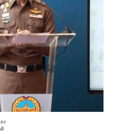
รอง
ติ