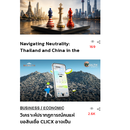
อินโดนีเซีย
Navigating Neutrality:
169
Thailand and China in the
Age of a New Global
Order
BUSINESS
/
ECONOMIC
2.6K
วิเคราะห์ปรากฏการณ์คนแห่
ขอสินเชื่อ CLICX อาจเป็น
เพียงยอดภูเขาน้ำแข็ง ของ