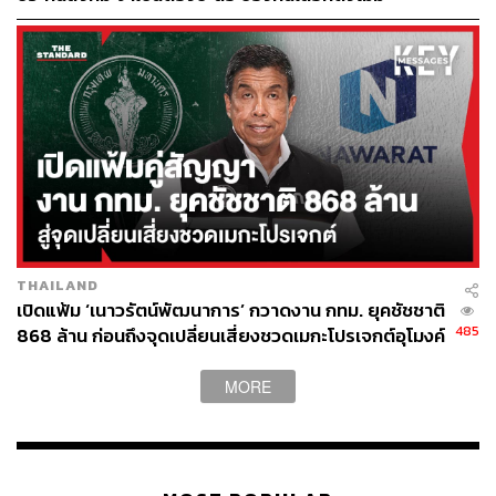
อบจ.
ปกป้องสิทธิผู้ประกันตน
กระทรวงมหาดไทยจึงคิดว่าจะทำอะไรก็ได้ ต่อสัญญา
สัมปทาน หรือไม่สั่งให้เลือกตั้งก็ทำได้ กรุงเทพฯ มี 50 เขตซึ่ง
เหมือนอำเภอ แต่ประชาธิปไตยระดับชุมชนในต่างจังหวัดมี
ง่ายกว่ากรุงเทพฯ เพราะมี อบต. ศอ.บต. กำนัน ผู้ใหญ่บ้าน
ขณะที่ใน กทม. ไม่มีโครงสร้างในแต่ละเขต สภาเขตถูกยุบ
สมัย คสช. ด้วยข้ออ้างว่าเป็นเครื่องมือทางการเมือง ซึ่งงง
มาก
งบประมาณนับแต่ คสช. ยึดอำนาจ รัฐจัดสรรงบประมาณเพิ่ม
THAILAND
มากขึ้นเรื่อยๆ ขณะที่ประชากรที่สามารถเลือกตั้งใน
เปิดแฟ้ม ‘เนาวรัตน์พัฒนาการ’ กวาดงาน กทม. ยุคชัชชาติ
กรุงเทพฯ ลดลง แล้วไปอยู่ในเมืองรอบๆ กรุงเทพฯ คนได้
485
868 ล้าน ก่อนถึงจุดเปลี่ยนเสี่ยงชวดเมกะโปรเจกต์อุโมงค์
ประโยชน์จากงบประมาณกรุงเทพฯ จะลดลง ทำให้ความไม่
หนองบอน
เท่าเทียมมีสูงขึ้น
MORE
ส่วนแพลตฟอร์ม BKK Follow-up เปิดดูได้จากเว็บไซต์ จะมี
ข้อมูลพื้นฐานกรุงเทพฯ สิ่งที่สำคัญมีการสำรวจสถานการณ์
ต่างๆ ทำออกมา 5 ด้าน สามารถใช้ประโยชน์ เช่น ดูข้อมูลน้ำ