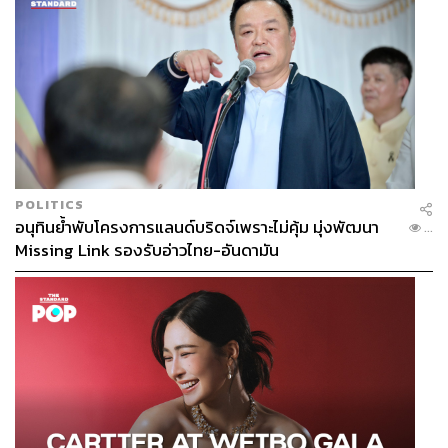
ตั้งนำไปสื่อสาร พูดคุย เรียกร้อง หรือตั้งคำถามกับผู้สมัคร
หรือนักการเมือง ไว้เรียนรู้ว่าตัวเราอยู่ที่ไหน ได้รับการดูแล
อย่างไรในทางนโยบาย รวมถึงสถานที่เลือกตั้งซึ่งเคยอลวน
กับเรื่องเหล่านี้ในการเลือกตั้งปี 2562
เราไม่อยากให้การเมืองเป็นเรื่องแค่รอวันเลือกตั้งหรือมีการ
เลือกตั้งแล้วจบ หลังจากได้ผู้ว่าฯ กทม. คนใหม่ สก. คนใหม่
ยังมีวาระอีก 4 ปี ให้ประชาชนติดตามต่อ แต่ทำอย่างไรให้มี
POLITICS
ข้อมูลจากภาคประชาชนมาเสริมแบบเรียลไทม์ ซึ่งเรากำลัง
อนุทินย้ำพับโครงการแลนด์บริดจ์เพราะไม่คุ้ม มุ่งพัฒนา
...
พัฒนาอะไรแบบนี้อยู่
Missing Link รองรับอ่าวไทย-อันดามัน
เดิมผู้สมัครฯ สังกัดพรรคจะได้เปรียบ แต่หย่อนบัตร
ครั้งต่อไปต้องลุ้นผลอาจไม่เหมือนเดิม
อรทัย ก๊กผล รองเลขาธิการสถาบันพระปกเกล้า กล่าวว่า
การเมืองเมืองหลวงมีความแตกต่างพื้นที่นอก กทม. ในหลาย
ประเด็น เช่น บทบาทคนที่มีสิทธิเลือกตั้งครั้งแรก มีความ