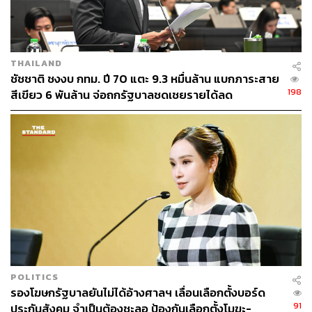
กรุงเทพมหานคร มีผู้ว่าฯ แต่ยังไม่มีการเลือกตั้ง มาเลือกตั้งผู้
ว่าฯ ครั้งแรก 2518 เป็นการปกครองท้องถิ่นรูปแบบพิเศษ
ปัจจุบันใช้ พ.ร.บ. ตั้งแต่ปี 2528 ซึ่งยังใช้ถึงทุกวันนี้ ที่ผ่านมามี
THAILAND
การเลือกตั้ง 9 สมัย แต่ยุคล่าสุดคือ ปี 2559 หลัง คสช. ปลด
ชัชชาติ ชงงบ กทม. ปี 70 แตะ 9.3 หมื่นล้าน แบกภาระสาย
ม.ร.ว.สุขุมพันธุ์ บริพัตร แล้วตั้ง พล.ต.อ. อัศวิน ขวัญเมือง เป็น
198
สีเขียว 6 พันล้าน จ่อถกรัฐบาลชดเชยรายได้ลด
ผู้ว่าฯ กทม.
ขณะที่ก่อนหน้านั้น การรัฐประหารปี 2534 ปี 2549 จะไม่แตะ
โครงสร้าง กทม. แต่ปัจจุบันเหลือแต่ กทม. ที่ยังไม่มีเลือกตั้ง
ท้องถิ่น
การเลือกตั้งเมื่อปี 2518 ผลคะแนนเสียงเต็มที่ไม่ถึงแสนก็เป็น
ผู้ว่าฯ ได้ ต่อมาคะแนนเริ่มแตะหลักล้านคะแนนในยุค สมัคร
สุนทรเวช มาถึง ม.ร.ว.สุขุมพันธุ์ บริพัตร
กรุงเทพฯ เป็นจังหวัดที่ไม่เป็นจังหวัด เพราะไม่มีผู้ว่าราชการ
POLITICS
จังหวัด มีแต่ผู้ว่าราชการกรุงเทพมหานคร ซึ่งในมุมของ
รองโฆษกรัฐบาลยันไม่ได้อ้างศาลฯ เลื่อนเลือกตั้งบอร์ด
กระทรวงมหาดไทย ก็คือนายกเทศมนตรีคนหนึ่ง หรือ นายก
91
ประกันสังคม จำเป็นต้องชะลอ ป้องกันเลือกตั้งโมฆะ-