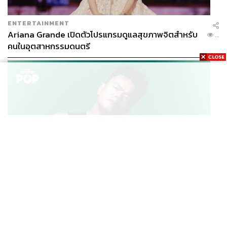
นโยบายมากขึ้น
ENTERTAINMENT
ทวิดา กมลเวชช คณบดีคณะรัฐศาสตร์ มหาวิทยาลัย
Ariana Grande เปิดตัวโปรแกรมดูแลสุขภาพจิตสำหรับ
...
ธรรมศาสตร์ กล่าวว่า แพลตฟอร์มนี้จะสร้างนิสัยใหม่ทั้ง 2
คนในอุตสาหกรรมดนตรี
ฟาก ในฟากรัฐ ระบบราชการเดิมมีระบบการติดตามและ
ประเมินผล ที่แย่มาก ไม่ใช่การจัดเก็บในเชิงการใช้จัดการ ไม่
เคยมีแบบแพลตฟอร์มแบบที่เราเห็น
ส่วนอีกฟาก คือฟากประชาชน ฐานข้อมูลนี้จะทำให้คนดูคิด
กับข้อมูล โหมดการเก็บข้อมูลเรียลไทม์อัปเดตจากภาค
ประชาชนจะมีประโยชน์ เกิดนิสัยการติดตามผลงานโดยไม่รู้
ตัว รัฐทำงานด้วยเจตนาแบบไหนอย่างไร ทำให้เกิดความรับ
ผิดชอบ
K-POP
กรณีคนที่ได้รับเลือกตั้งโดยไม่เกี่ยวกับข้อมูลหรือนโยบาย
JYP จ่ายเงินกว่า 46 ล้านบาทต่อปี สำหรับการทำโรงอาหา
...
อาจจะได้ด้วยความเป็นไอดอลไม่ใช่เพราะชูนโยบาย
รออร์แกนิกในบริษัท
การมีระบบข้อมูลแบบนี้จะทำให้ผู้ใช้สิทธิหันมาเลือกด้วย
ข้อมูลนโยบาย จะต้องเลือกคนที่ใช่ เพื่อแก้ปัญหาตรงจุด