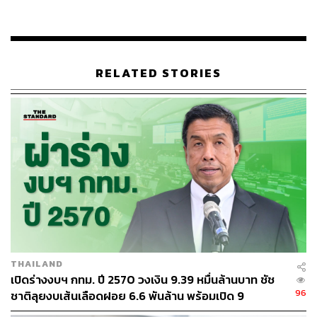
ตั้ง
“ความมุ่งหวัง ความคาดหวังในการทำโครงการนี้ เพื่อให้เกิด
ประโยชน์กับประชาชนในการมีส่วนร่วม มีดุลพินิจที่ดีในการ
ตัดสินใจ สิ่งที่สถาบันพระปกเกล้าระมัดระวังมากขึ้นยิ่งใกล้
RELATED STORIES
ประกาศวันเลือกตั้งก็คือ ความเป็นกลางทางการเมือง ที่จะไม่
พยายามทำให้โครงการนี้เอื้อประโยชน์กับใคร แต่เป็นโครง
การกลางๆ ที่ทุกคนสามารถมาใช้ประโยชน์ได้ โดยข้อมูล
ข่าวสารทั้งหมดเป็นข้อมูลหลักการทั่วไปให้ประชาชนเข้าถึง
ส่วนใครจะเอาไปใช้ประโยชน์ต่อเพื่อหาเสียง หรือเป็นพื้นที่
ขยับขยายต่อก็เป็นยุทธศาสตร์ เป็นกลยุทธ์ของผู้สมัครฯ แต่ละ
คน ฉะนั้น สถาบันพระปกเกล้าขอยืนยันความชัดเจนเรื่อง
ความเป็นกลางทางการเมืองต่อการเลือกตั้งผู้ว่าฯ กทม. ใน
อนาคตข้างหน้าด้วย” เลขาธิการสถาบันพระปกเกล้ากล่าว
THAILAND
ข้อมูลพื้นฐานปัญหาใน กทม. ที่ผู้สมัครรับเลือกตั้ง ต้อง
เปิดร่างงบฯ กทม. ปี 2570 วงเงิน 9.39 หมื่นล้านบาท ชัช
ตอบคำถาม
96
ชาติลุยงบเส้นเลือดฝอย 6.6 พันล้าน พร้อมเปิด 9
ยุทธศาสตร์พัฒนาเมือง