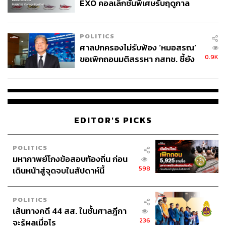
2518 จนถึงปัจจุบัน มีเพียง พล.ต. จำลอง ศรีเมือง ในการเลือก
EXO คอลเล็กชันพิเศษรับฤดูกาล
ตั้ง 2528 และ ดร.พิจิตต รัตตกุล ในปี 2539 ที่ได้รับการเลือก
College Football
ตั้งโดยไม่สังกัดพรรคการเมือง อย่างไรก็ดี มีข้อมูลที่เห็นอยู่
แล้วว่า ผู้สมัครเหล่านั้นได้รับการสนับสนุนจาก
POLITICS
ศาลปกครองไม่รับฟ้อง ‘หมอสรณ’
พรรคการเมืองบางพรรคที่ตัดสินใจไม่ส่งผู้มัครในครั้งนั้น
0.9K
ขอเพิกถอนมติสรรหา กสทช. ชี้ยัง
ไม่ใช่ผู้เดือดร้อนเสียหาย
พล.ต. จำลอง ได้รับการสนับสนุนจากพรรคกิจสังคม ตอนนั้น
เป็นกฐินใหญ่ที่ไม่เอาประชาธิปัตย์จึงหนุน พล.ต. จำลอง ส่วน
ดร.พิจิตต รอบนั้น ในด้านตรงข้ามคือ ประชาธิปัตย์ไม่ส่ง แต่ก็
ไม่มีความจีรังยั่งยืนเพราะในรอบหลังจากนั้นทั้ง 2 คนลง
EDITOR'S PICKS
สมัครรับเลือกตั้งก็แพ้
พิชญ์กล่าวถึงการเมืองในปัจจุบันว่า เป็นยุค ‘หลังซื้อเสียง’
POLITICS
ไม่ใช่ไม่มีการซื้อเสียงแล้ว แต่การซื้อเสียงไม่ใช่เงื่อนไข
มหากาพย์โกงข้อสอบท้องถิ่น ก่อน
สำคัญที่จะถูกจับได้หรือเป็นเงื่อนไขทำให้อดเล่นการเมือง
598
เดินหน้าสู่จุดจบในสัปดาห์นี้
โดยสถิติจะมีการสอยเรื่องคุณสมบัติ ซึ่งเป็นกรรมเก่าทั้งสิ้น
และคุณสมบัติเป็นเรื่องอยู่ในดุลยพินิจองค์กรอิสระ คนแพ้ไม่
POLITICS
สอยเรื่องซื้อเสียงเพราะยาก แต่จะไปสอยกันเรื่องคุณสมบัติ
เส้นทางคดี 44 สส. ในชั้นศาลฎีกา
การรณรงค์ไม่ซื้อสิทธิขายเสียงอาจไม่พอ ถ้าจะรณรงค์อาจ
236
จะรู้ผลเมื่อไร