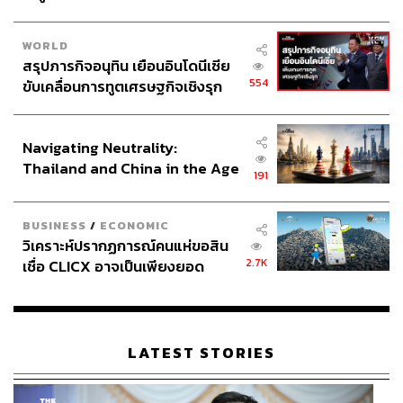
ต้องรณรงค์ตั้งแต่เกิด อย่าทำอะไรผิดเพราะมีเงื่อนไขเรื่อง
คุณสมบัติ
WORLD
สรุปภารกิจอนุทิน เยือนอินโดนีเซีย
554
ขับเคลื่อนการทูตเศรษฐกิจเชิงรุก
ฐานข้อมูลมีความสำคัญสำหรับคนรุ่นใหม่
ประกาศหุ้นส่วนยุทธศาสตร์ไทย –
อินโดนีเซีย
สติธร ธนานิธิโชติ ผอ.สำนักนวัตกรรมเพื่อประชาธิปไตย
Navigating Neutrality:
สถาบันพระปกเกล้า กล่าวว่าตอนคิดแพลตฟอร์ม BKK
Thailand and China in the Age
191
Follow-up เกิดจากความรู้สึกว่าหลังเลือกตั้งทั่วไปปี 2562
of a New Global Order
แล้ว การเลือกตั้งผู้ว่าฯ กทม. น่าจะตามมาในเร็ววัน
BUSINESS
/
ECONOMIC
วิเคราะห์ปรากฏการณ์คนแห่ขอสิน
แต่ปรากฏว่าตอนนี้ปี 2565 แล้ว ก็ยังลุ้นอยู่ว่าจะได้เลือกไหม
2.7K
เชื่อ CLICX อาจเป็นเพียงยอด
ความตื่นตัวของคนในการเลือกตั้งปี 2562 มีความน่าสนใจ
ภูเขาน้ำแข็ง ของปัญหาหนี้ครัว
และข้อมูลการเมืองเป็นเรื่องสำคัญ โดยเฉพาะผู้มีสิทธิเลือก
เรือนไทยที่ถูกซุกไว้
ตั้งครั้งแรก คนรุ่นใหม่มีการใช้วิถีชีวิตแบบใหม่เกิดขึ้นมา
เยอะ เขามีสิทธิรับรู้ข้อมูลที่เพียงพอในการเลือกตั้ง ไม่ว่าผู้
LATEST STORIES
ว่าฯ หรือ สก. มีสิทธิที่จะเข้าถึงข้อมูลได้ง่ายกดดูได้เลย
ข้อมูลพื้นฐานนี้สำหรับการเตรียมความพร้อมให้ผู้มีสิทธิเลือก