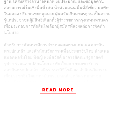
ฐาน โครงสร้างอำนาจหน้าที่ งบประมาณ และข้อมูลด้าน
สถานการณ์ในเชิงพื้นที่ เช่น น้ำท่วมถนน พื้นที่สีเขียว มลพิษ
ในคลอง ปริมาณขยะมูลฝอย ฝุ่นควันเกินมาตรฐาน เป็นความ
รู้แก่ประชาชนผู้มีสิทธิเลือกตั้งผู้ว่าราชการกรุงเทพมหานคร
เพื่อประกอบการตัดสินใจเลือกผู้สมัครที่ส่งผลต่อการจัดทำ
นโยบาย
สำหรับการสัมมนามีการถ่ายทอดสดทางแฟนเพจ สถาบัน
พระปกเกล้า และสำนักนวัตกรรมเพื่อประชาธิปไตย นำเสนอ
แพลตฟอร์มโดย พิชญ์ พงษ์สวัสดิ์ อาจารย์คณะรัฐศาสตร์
จุฬาฯ ร่วมแลกเปลี่ยนโดย อรทัย ก๊กผล รองเลขาธิการ
สถาบันพระปกเกล้า, สติธร ธนานิธิโชติ ผอ.สำนักนวัตกรรม
เพื่อประชาธิปไตย สถาบันพระปกเกล้า, ทวิดา กมลเวชช
คณบดีคณะรัฐศาสตร์ มหาวิทยาลัยธรรมศาสตร์ และ วุฒิ
สาร ตันไชย เลขาธิการสถาบันพระปกเกล้า กล่าวเปิดงาน
READ MORE
สถาบันพระปกเกล้า ยืนยัน เป็นกลางทางการเมือง