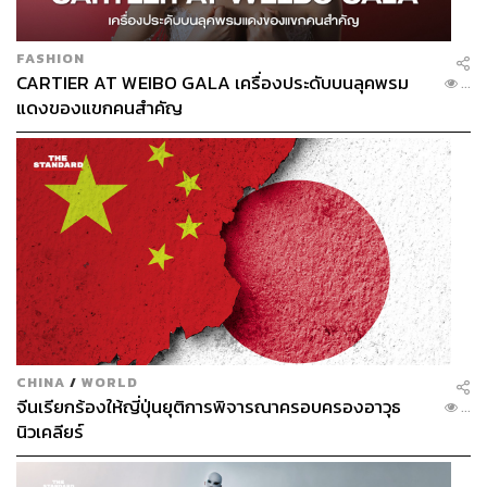
กระตือรือร้นต่อมุมมองการเลือกตั้ง
FASHION
ข้อมูลทำให้เห็นว่า คะแนนเสียงเลือกตั้งในอดีตผู้สมัครรับ
CARTIER AT WEIBO GALA เครื่องประดับบนลุคพรม
...
เลือกตั้งผู้ว่าฯ กทม. ทำคะแนนหลักแสนก็ชนะ แต่ปัจจุบันดู
แดงของแขกคนสำคัญ
ตัวเลขแล้วต้องทำคะแนนหลักล้าน อาจจะต้องชัดเจนว่ามี
กลยุทธ์อย่างไรซึ่งไม่ง่าย
ผู้สมัครผู้ว่าฯ กทม. อิสระ 2 คนที่ประกาศตัว คือ รสนา โตสิต
ระกูล และ ชัชชาติ สิทธิพันธุ์ แต่มีร่มเงาอะไรบางอย่างอยู่
ประกอบกับมีพรรคที่บอกไม่ส่งผู้สมัครผู้ว่าฯ
ขณะเดียวกันเจอสตอรีของ สุชัชวีร์ สุวรรณสวัสดิ์ จากพรรค
ประชาธิปัตย์แล้ว สรุปถูกหรือผิดที่สังกัดพรรค ทำไม
สถานการณ์ดูหนักหนาสาหัสมาก เป็นเพราะ Party Politic
หรือเปล่า หรือเพราะเขาดูข้อมูลอาจารย์พิชญ์แล้วว่า ครั้ง
CHINA
/
WORLD
หลังๆ ประชาธิปัตย์ได้ตลอด อย่างนั้นหรือเปล่าจึงต้องมี
จีนเรียกร้องให้ญี่ปุ่นยุติการพิจารณาครอบครองอาวุธ
...
ยุทธศาสตร์สกัดประชาธิปัตย์ และอาจต้องดูเหตุผลทำไม สุ
นิวเคลียร์
ชัชวีร์เลือกประชาธิปัตย์