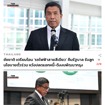
พิชญ์ พงษ์สวัสดิ์ อาจารย์คณะรัฐศาสตร์ จุฬาฯ กล่าวว่า การ
บรรยายนี้จะให้เห็นภาพรวมวิวัฒนาการกรุงเทพฯ ก่อนถึงตัว
แพลตฟอร์ม BKK Follow-up
กรุงเทพฯ มีจุดแบ่งที่สำคัญคือ ยุคก่อนเข้าสู่สมัยใหม่ ตอนต้น
กรุงเทพฯ ยุคบางกอกเป็นราชธานี แต่การบริหารยังไม่ได้
สนใจเรื่องความเป็นอยู่ของผู้คน สนใจแต่เรื่องระเบียบซึ่งก็คือ
ลักษณะเดียวกันทั่วโลก เป็นเรื่อง Police อยู่ในกรมเวียง หรือ
กระทรวงเมือง กระทรวงนครบาล อธิบายง่ายๆ ตั้งแต่ระบบ
ศักดินาคือเป็นเรื่องตำรวจ การจับโจรผู้ร้าย
THAILAND
ชัชชาติ เตรียมโอน ‘รถไฟฟ้าสายสีเขียว’ คืนรัฐบาล รับลูก
229
นโยบายตั๋วร่วม หวังปลดแอกหนี้-ดึงงบพัฒนากรุง
มิติที่ 2 ของกรุงเทพฯ เริ่ม ปี 2440 สมัยรัชกาลที่ 5 เริ่มมีการ
จัดตั้งสุขาภิบาล เริ่มสนใจเรื่องความสะอาดในกรุงเทพฯ เป็น
ฐาน ยุคนั้นยังไม่มีส้วมในบ้าน
ต่อมาหลังเปลี่ยนแปลงการปกครองปรับมาเป็นเทศบาล จุด
เด่นของกรุงเทพฯ เทศบาลมีลักษณะเต็มพื้นที่ ต่างจากต่าง
จังหวัดที่เทศบาลมีเฉพาะเขตเมือง ต่อมาปรับเป็น