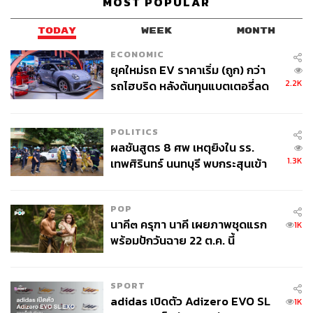
MOST POPULAR
ท่วมถนน เขตที่น้ำท่วมขังบ่อยสุด เขตที่ระดับน้ำท่วมสูงสุด
คนที่จะมาเป็นผู้ว่าฯ กทม. มีแผนอย่างไร เขตที่มีมลพิษใน
TODAY
WEEK
MONTH
คลองสูงสุด ขยะมูลฝอยแต่ละเขต ซึ่งว่าที่ผู้ว่าฯ ต้องตอบว่าจะ
ECONOMIC
เคลียร์อย่างไร การเอาออกไปทิ้งข้างนอกมีความเป็นธรรม
ยุคใหม่รถ EV ราคาเริ่ม (ถูก) กว่า
กับพื้นที่โดยรอบหรือไม่ ในขณะที่ กทม. ได้เงินมากกว่าพื้นที่
2.2K
รถไฮบริด หลังต้นทุนแบตเตอรี่ลด
โดยรอบ การเลือกตั้งในกรุงเทพฯ ควรต้องพูดถึงประเด็น
ลง - จีนแห่บุกตลาดเกิดใหม่
ปัญหาเกี่ยวพันกับพื้นที่โดยรอบด้วย
POLITICS
รวมถึงข้อมูลเรื่องฝุ่นเกินค่ามาตรฐาน ให้เห็นภาพว่ามี
ผลชันสูตร 8 ศพ เหตุยิงใน รร.
1.3K
ประเด็นอะไรบ้างที่น่าสนใจ เป็นเรื่องที่ผู้สมัครรับเลือกตั้ง ต้อง
เทพศิรินทร์ นนทบุรี พบกระสุนเข้า
จุดสำคัญ ‘ศีรษะ-หน้าอก’ ครูถูกยิง
ตอบคำถาม
4 นัด จากระยะไกล
POP
ผู้ว่าฯ กทม. มีความสำคัญทางการเมืองสูง ก่อนปี 2540 เป็น
นาคี๓ ครุฑา นาคี เผยภาพชุดแรก
1K
นักการเมืองซึ่งมีเขตเลือกตั้งใหญ่สุดในประเทศ ก่อนการ
พร้อมปักวันฉาย 22 ต.ค. นี้
เลือกตั้งทั่วไปจะใช้ระบบปาร์ตี้ลิสต์ ส่วนใหญ่ผู้ว่าฯ กทม. จะ
ได้รับการเลือกตั้งจากพรรคที่อยู่ตรงข้ามรัฐบาลในระดับชาติ
SPORT
อีกอย่างที่สำคัญคือ มายาคติเรื่อง ‘ผู้สมัครอิสระ’ ตั้งแต่ปี
adidas เปิดตัว Adizero EVO SL
1K