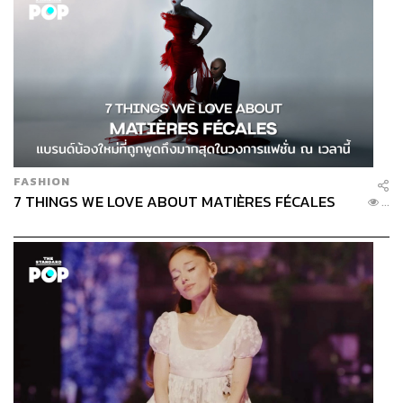
การเลือกตั้งท้องถิ่นทุกระดับไม่บังคับผู้สมัครต้องสังกัดพรรค
แต่เผอิญการเมืองใน กทม. ระยะหลังผู้ชนะจะผ่าน
พรรคการเมือง
ผู้สมัครมีทางเลือกจะลงในนามพรรคหรือไม่ แต่ดูจากฐาน
ข้อมูลแล้ว ทายอนาคตว่า ว่าที่ผู้สมัครที่สังกัดพรรคน่าจะได้
เปรียบ ซึ่งดูจะขัดกับคะแนนนิยม ณ ปัจจุบัน ซึ่งน่าสนุกที่จะ
ติดตามต่อ
FASHION
7 THINGS WE LOVE ABOUT MATIÈRES FÉCALES
...
ส่วนข้อมูลรายละเอียดในระดับเขตก็ทำให้น่าสนใจ รวมถึง
การเลือกตั้ง สก. และบทบาทที่ สก. ต้องทำ
ในอนาคตถ้าสถาบันพระปกเกล้ามีโอกาสจะทำรณรงค์การ
เลือกตั้งเชิงนโยบายมากขึ้น คิดว่าคงไม่ทำแค่ผู้ว่าฯ กทม.
ด้วยข้อมูลที่มี แต่ละเขตก็มีความน่าสนใจ
ข้อมูลจะทำให้การเลือกตั้งเปลี่ยนไป ให้ความสำคัญกับ