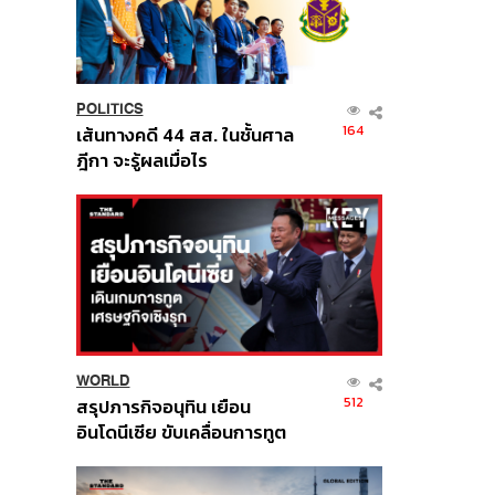
POLITICS
164
เส้นทางคดี 44 สส. ในชั้นศาล
ฎีกา จะรู้ผลเมื่อไร
WORLD
512
สรุปภารกิจอนุทิน เยือน
อินโดนีเซีย ขับเคลื่อนการทูต
เศรษฐกิจเชิงรุก ประกาศหุ้น
ส่วนยุทธศาสตร์ไทย –