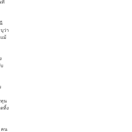
ที่
ณี
บุว่า
แม้
ง
ับ
ม
ทุน
ทิ้ง
0 คน