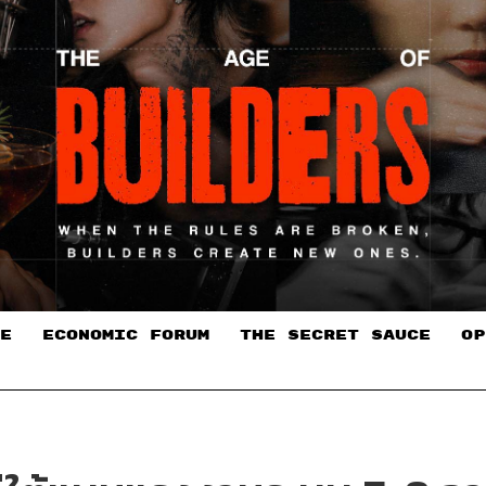
E
ECONOMIC FORUM
THE SECRET SAUCE​
OP