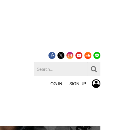
LOG IN
SIGN UP