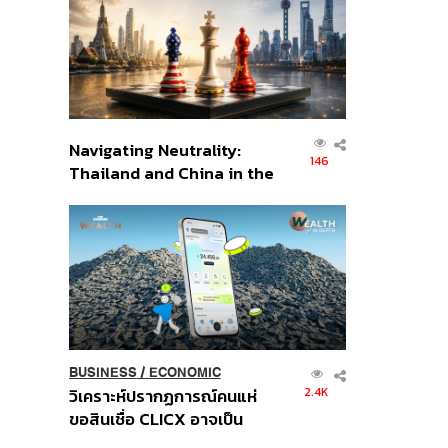
อินโดนีเซีย
Navigating Neutrality:
146
Thailand and China in the
Age of a New Global
Order
BUSINESS
/
ECONOMIC
2.4K
วิเคราะห์ปรากฏการณ์คนแห่
ขอสินเชื่อ CLICX อาจเป็น
เพียงยอดภูเขาน้ำแข็ง ของ