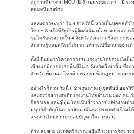
ฤดูกาลที่มาจาก MOU (E-8) เป็นระยะเวลา 1 ปี ระห
หลบหนีนายจ้าง
แหล่งข่าวระบุว่า ใน 4 จังหวัดนี้ หากเป็นบุคคลทั่
วีซ่า E-8 หรือที่รัฐเป็นผู้จัดส่งนั้น เมื่อทางกา
ขอไม่รับแรงงานใน 4 จังหวัดดังกล่าว ซึ่งจากการ
สัดส่วนผู้หลบหนีจะไม่มาก แต่การเปลี่ยนนายจ้างด้
ทั้งนี้ ยืนยันว่าโควตาการรับแรงงานโดยรวมยังเป
เพียงแต่มีการจำกัดพื้นที่ใน 4 จังหวัดนี้เท่านั้น ซ
จังหวัด ที่ผ่านมาไทยมีการอบรมข้อกฎหมายและระเบี
อย่างไรก็ตาม วันนี้ (12 พฤษภาคม)
จุลพันธ์ อมรวิว
และตรวจสารเสพติดแรงงานไทยจำนวน 597 คน ก่อ
อิสราเอล และญี่ปุ่น โดยเน้นย้ำว่าการไปทำงานต
มนุษย์สำคัญในการกลับมาพัฒนาประเทศ พร้อมให้คว
แรงงานไทยหากประสบปัญหาในต่างแดน
ด้าน สมชาย มรกตศรีวรรณ อธิบดีกรมการจัดหางาน