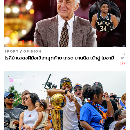
SPORT
/
OPINION
ไรลี่ย์ แสดงฝีมือเฮือกสุดท้าย เทรด ยานนิส เข้าสู่ ไมอามี่
327