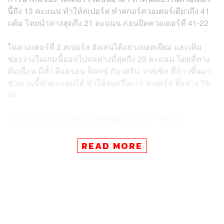
นี้ถึง 13 คะแนน ทำให้สเปอร์ส ทำสกอร์ควอเตอร์เดียวถึง 41
แต้ม โดยนำห่างสุดถึง 21 คะแนน ก่อนปิดควอเตอร์ที่ 41-22
ในควอเตอร์ที่ 2 สเปอร์ส ยังเล่นได้อย่างยอดเยี่ยม และเพิ่ม
ช่องว่างในเกมนี้ออกไปจนห่างที่สุดถึง 29 คะแนน โดยที่ทาง
ทีมเยือน มีทั้ง ดีแอรอน ฟ็อกซ์ กับ เดวิน วาสเซิล ที่ก้าวขึ้นมา
ช่วยเวมบี้ทำคะแนนได้ ทำให้จบครึ่งแรก สเปอร์ส ทิ้งห่าง 76-
49
ควอเตอร์ที่ 3 นิกส์ พยายามลดช่องว่างลงมา หลังทำ
ควอเตอร์เดียว 26 แต้มและเล่นเกมรับได้อย่างยอดเยี่ยม ทำ
ให้สเปอร์สทำได้แค่ 14 แต้ม ทำให้ช่องว่างเมื่อจบควอเตอร์
READ MORE
อยู่ที่ 15 คะแนน ที่ 90-75
ควอเตอร์ที่ 4 นิกส์ มีฮึดหลังรัน 20-4 ไล่มาเหลือหลักเดียวที่
99-95 ทำให้เกมกลับมาสูสีอีกครั้งในช่วง 4 นาทีครึ่งสุดท้าย
ก่อนที่นิกส์จะไล่มาเหลือแค่แต้มเดียวที่ 103-104 และแซงนำ
ได้ 105-104 ในช่วง 1 นาทีสุดท้าย