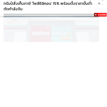
ทรัมป์สั่งเก็บภาษี ‘โพลีซิลิคอน’ 15% พร้อมตั้งราคาขั้นต่ำ
...
ตัดกำลังจีน
BUSINESS
/
BUSINESS
แม็คโคร-โลตัส ฟอร์มดี! CPAXT โชว์ครึ่งปีแรกรายได้ทะลุ
...
2.6 แสนล้าน เร่งปรับโฉมสาขาใหม่ดันพื้นที่เช่าโต