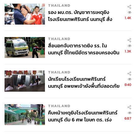
THAILAND
รอง ผบ.ตร. บัญชาการเหตุยิง
1.4K
โรงเรียนเทพศิรินทร์ นนทบุรี สั่ง
ค้นหา 2 รอบยืนยันไร้คนติดค้าง พบ
ศพปู่-ย่าที่บ้านพักผู้ก่อเหตุ
THAILAND
สื่อนอกจับตากราดยิง รร. ใน
1.3K
นนทบุรี ชี้ไทยมีอัตราครอบครองปืน
สูงในระดับต้นของภูมิภาค
THAILAND
นักเรียนโรงเรียนเทพศิรินทร์
840
นนทบุรี อพยพเข้ายังพื้นที่ปลอดภัย
ชั่วคราว หลังเหตุใช้อาวุธปืนภายใน
โรงเรียนคลี่คลาย
THAILAND
คืบหน้าเหตุยิงโรงเรียนเทพศิรินทร์
687
นนทบุรี ดับ 6 ศพ โฆษก ตร. เร่ง
สอบปมขโมยปืนปู่ก่อเหตุ