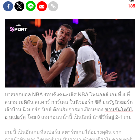
185
บาสเกตบอล NBA รอบชิงชนะเลิศ NBA ไฟนอลส์ เกมที่ 4 ที่
สนาม เมดิสัน สแควร์ การ์เดน ในนิวยอร์ก ซิตี มลรัฐนิวยอร์ก
เจ้าบ้าน นิวยอร์ก นิกส์ ต้อนรับการมาเยือนของ
ซานอันโตนิโ
อ สเปอร์ส
โดย 3 เกมก่อนหน้านี้ เป็นนิกส์ นำซีรีส์อยู่ 2-1 เกม
เกมนี้ เป็นอีกเกมที่สเปอร์ส สตาร์ทเกมได้อย่างดุดัน จาก
การนำทัพของ วิคเตอร์ เวมบันยามา ทำคนเดียวในควอเตอร์