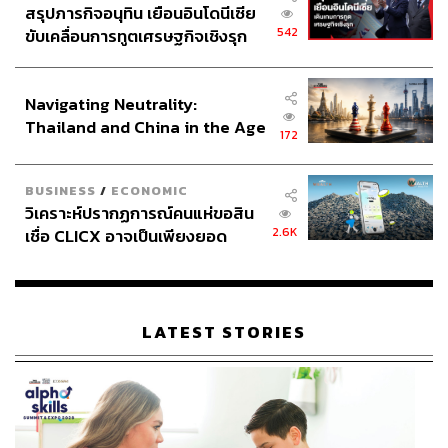
สรุปภารกิจอนุทิน เยือนอินโดนีเซีย
542
ขับเคลื่อนการทูตเศรษฐกิจเชิงรุก
ประกาศหุ้นส่วนยุทธศาสตร์ไทย –
อินโดนีเซีย
Navigating Neutrality:
Thailand and China in the Age
172
of a New Global Order
BUSINESS
/
ECONOMIC
วิเคราะห์ปรากฏการณ์คนแห่ขอสิน
2.6K
เชื่อ CLICX อาจเป็นเพียงยอด
ภูเขาน้ำแข็ง ของปัญหาหนี้ครัว
เรือนไทยที่ถูกซุกไว้
LATEST STORIES