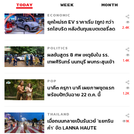
TODAY
WEEK
MONTH
ECONOMIC
ยุคใหม่รถ EV ราคาเริ่ม (ถูก) กว่า
2.4K
รถไฮบริด หลังต้นทุนแบตเตอรี่ลด
ลง - จีนแห่บุกตลาดเกิดใหม่
POLITICS
ผลชันสูตร 8 ศพ เหตุยิงใน รร.
1.4K
เทพศิรินทร์ นนทบุรี พบกระสุนเข้า
จุดสำคัญ ‘ศีรษะ-หน้าอก’ ครูถูกยิง
4 นัด จากระยะไกล
POP
นาคี๓ ครุฑา นาคี เผยภาพชุดแรก
1.2K
พร้อมปักวันฉาย 22 ต.ค. นี้
THAILAND
เมื่อถนนกลายเป็นรันเวย์ ‘แยกริน
1K
คำ’ จัด LANNA HAUTE