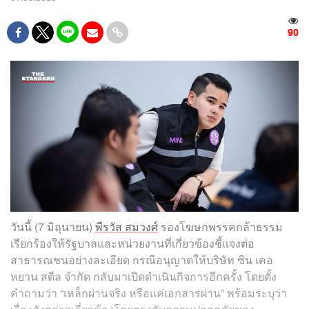
90
วันนี้ (7 มิถุนายน)
พีรวัส สมวงศ์
รองโฆษกพรรคกล้าธรรม
เรียกร้องให้รัฐบาลและหน่วยงานที่เกี่ยวข้องชี้แจงต่อ
สาธารณชนอย่างละเอียด กรณีอนุญาตให้บริษัท ซิน เคอ
หยวน สตีล จำกัด กลับมาเปิดดำเนินกิจการอีกครั้ง โดยตั้ง
คำถามว่า “เหล็กผ่านจริง หรือแค่เอกสารผ่าน” พร้อมระบุว่า