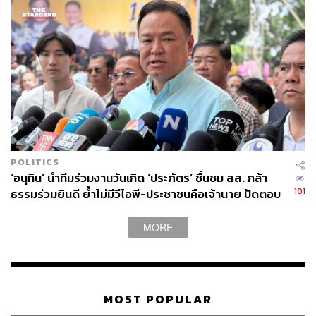
POLITICS
‘อนุทิน’ นำทีมร่วมงานวันเกิด ‘ประภัตร’ ชื่นชม สส. กล้า
101
ธรรมร่วมยินดี ย้ำไม่มีวีไอพี-ประชาชนคือเจ้านาย ปัดตอบ
ปมปรับ ครม. เร็วๆ นี้
MORE
MOST POPULAR