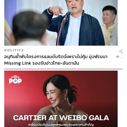
POLITICS
อนุทินย้ำพับโครงการแลนด์บริดจ์เพราะไม่คุ้ม มุ่งพัฒนา
...
Missing Link รองรับอ่าวไทย-อันดามัน