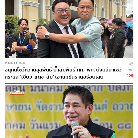
พีรวัสกล่าวทิ้งท้ายว่า กรณีซิน เคอ หยวน เป็นบททดสอบ
สำคัญของรัฐบาลว่าจะให้ความสำคัญกับความปลอดภัยของ
ประชาชนมากเพียงใด โดยย้ำว่าเหล็กไม่ได้เป็นเพียงวัสดุ
ก่อสร้าง แต่เป็นสิ่งที่เกี่ยวข้องกับชีวิตและความปลอดภัยของ
ผู้คนจำนวนมาก
“เหล็กหนึ่งเส้นไม่ได้แบกเพียงคานหรือเสา แต่แบกชีวิตคน
แบกครอบครัว และแบกความเชื่อมั่นของประเทศ หาก
รัฐบาลยังตอบคำถามเหล่านี้ไม่ได้ ก็ไม่ควรรีบสรุปว่าทุกอย่าง
POLITICS
เรียบร้อย เพราะสำหรับประชาชน เรื่องนี้ยังไม่จบ” พีรวัส
อนุทินโชว์หวานจุลพันธ์ ย้ำสัมพันธ์ ภท.-พท. ยังแน่น แซว
กล่าว
109
กระแส ‘เขียว-แดง-ส้ม’ เอานมข้นราดอร่อยเลย
TAGS:
พรรคกล้าธรรม
บริษัท ซิน เคอ หยวน สตีล จำกัด
พีรวัส สมวงศ์