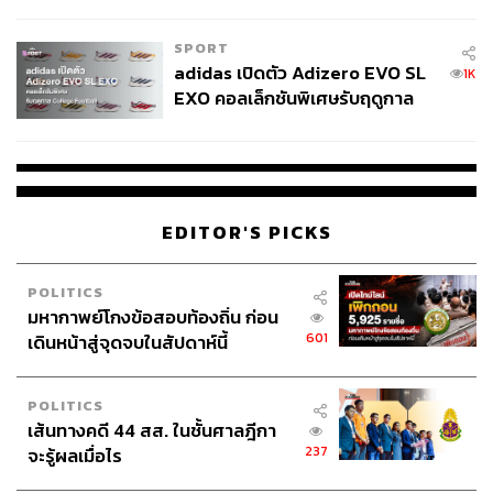
COUTURE กลางสายฝน
SPORT
adidas เปิดตัว Adizero EVO SL
1K
EXO คอลเล็กชันพิเศษรับฤดูกาล
College Football
EDITOR'S PICKS
POLITICS
มหากาพย์โกงข้อสอบท้องถิ่น ก่อน
601
เดินหน้าสู่จุดจบในสัปดาห์นี้
POLITICS
เส้นทางคดี 44 สส. ในชั้นศาลฎีกา
237
จะรู้ผลเมื่อไร