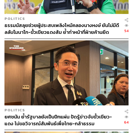
90
POLITICS
ธรรมนัสลุยช่วยผู้ประสบเพลิงไหม้คลองนางหงษ์ ยันไม่มีดี
54
ลลับโมนาโก-ขั้วเขียวแดงส้ม ย้ำทำหน้าที่ฝ่ายค้านยึด
ABOUT THE AUTHOR
ประโยชน์ประชาชน
THE STANDARD TEAM
กองบรรณาธิการ THE STANDARD
POLITICS
ยศชนัน ย้ำรัฐบาลยังเป็นปึกแผ่น ปัดรู้ข่าวจับขั้วเขียว-
64
แดง ไม่ขอวิจารณ์สัมพันธ์เพื่อไทย-กล้าธรรม