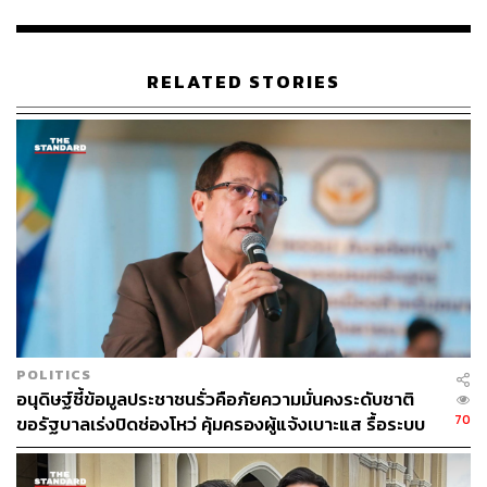
พีรวัสย้ำว่า พรรคกล้าธรรมไม่ได้คัดค้านผู้ประกอบการที่
ดำเนินธุรกิจตามกฎหมาย แต่ไม่เห็นด้วยหากภาครัฐเลือกใช้
แนวทางที่ขาดความโปร่งใส โดยอนุญาตให้กลับมาเดิน
RELATED STORIES
เครื่องโดยไม่สามารถสร้างความเชื่อมั่นต่อสาธารณะได้
อย่างเพียงพอ
พร้อมกันนี้ เขาเรียกร้องให้รัฐบาลเปิดเผยผลการตรวจ
มาตรฐานเหล็ก รายงานการทดสอบ กระบวนการควบคุม
คุณภาพ แผนการสุ่มตรวจหลังเปิดโรงงาน มาตรการป้องกัน
สินค้าที่ไม่ได้มาตรฐานเข้าสู่ตลาด รวมถึงแนวทางรับผิดชอบ
ของหน่วยงานรัฐหากเกิดปัญหาซ้ำในอนาคต
“รัฐบาลกล้าเปิดผลตรวจทั้งหมดหรือไม่ กล้าให้ผู้เชี่ยวชาญ
อิสระเข้าตรวจสอบซ้ำหรือไม่ และกล้าให้ประชาชนเห็น
POLITICS
กระบวนการกำกับดูแลทั้งหมดหรือไม่ หากกล้า ก็เปิดข้อมูล
อนุดิษฐ์ชี้ข้อมูลประชาชนรั่วคือภัยความมั่นคงระดับชาติ
ให้สังคมตรวจสอบ แต่หากไม่กล้า ก็ไม่อาจตำหนิประชาชนที่
70
ขอรัฐบาลเร่งปิดช่องโหว่ คุ้มครองผู้แจ้งเบาะแส รื้อระบบ
ยังคงมีข้อสงสัย” พีรวัสกล่าว
ใช้งบไซเบอร์