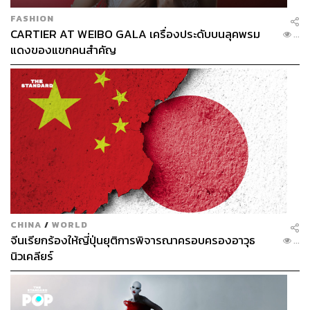
FASHION
CARTIER AT WEIBO GALA เครื่องประดับบนลุคพรม
...
แดงของแขกคนสำคัญ
CHINA
/
WORLD
จีนเรียกร้องให้ญี่ปุ่นยุติการพิจารณาครอบครองอาวุธ
...
นิวเคลียร์