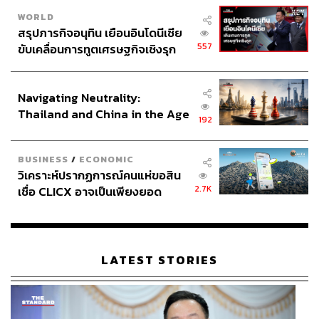
WORLD
สรุปภารกิจอนุทิน เยือนอินโดนีเซีย
557
ขับเคลื่อนการทูตเศรษฐกิจเชิงรุก
ประกาศหุ้นส่วนยุทธศาสตร์ไทย –
อินโดนีเซีย
Navigating Neutrality:
Thailand and China in the Age
192
of a New Global Order
BUSINESS
/
ECONOMIC
วิเคราะห์ปรากฏการณ์คนแห่ขอสิน
2.7K
เชื่อ CLICX อาจเป็นเพียงยอด
ภูเขาน้ำแข็ง ของปัญหาหนี้ครัว
เรือนไทยที่ถูกซุกไว้
LATEST STORIES