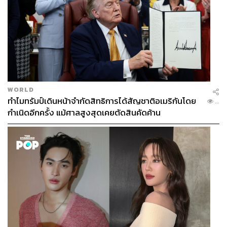
WORLD
ทำไมทรัมป์เดินหน้าจำกัดสิทธิการได้สัญชาติอเมริกันโดย
...
กำเนิดอีกครั้ง แม้ศาลสูงสุดเคยตัดสินคัดค้าน
TAGS:
สนามหลวง
มหรสพสมโภช
สมเด็จพระเจ้าอยู่หัวมหาวชิราลงกรณ บดินทรเทพยวรา
งกูร