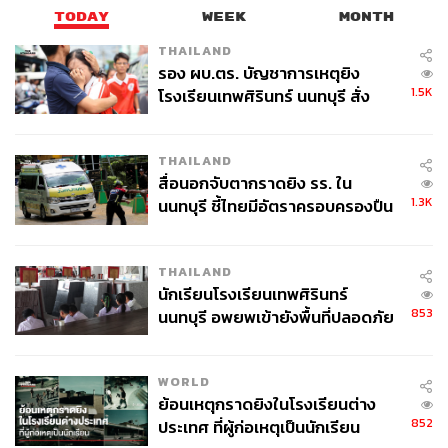
TODAY
WEEK
MONTH
THAILAND
รอง ผบ.ตร. บัญชาการเหตุยิง
1.5K
โรงเรียนเทพศิรินทร์ นนทบุรี สั่ง
ค้นหา 2 รอบยืนยันไร้คนติดค้าง พบ
ศพปู่-ย่าที่บ้านพักผู้ก่อเหตุ
THAILAND
สื่อนอกจับตากราดยิง รร. ใน
1.3K
นนทบุรี ชี้ไทยมีอัตราครอบครองปืน
สูงในระดับต้นของภูมิภาค
THAILAND
นักเรียนโรงเรียนเทพศิรินทร์
853
นนทบุรี อพยพเข้ายังพื้นที่ปลอดภัย
ชั่วคราว หลังเหตุใช้อาวุธปืนภายใน
โรงเรียนคลี่คลาย
WORLD
ย้อนเหตุกราดยิงในโรงเรียนต่าง
852
ประเทศ ที่ผู้ก่อเหตุเป็นนักเรียน