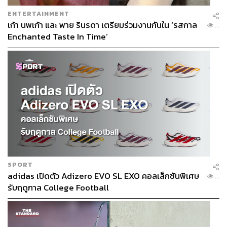
ENTERTAINMENT
เก้า นพเก้า และ พาย รินรดา เตรียมร่วมงานกันใน ‘รสกาล
...
241
Enchanted Taste In Time’
ABOUT THE AUTHOR
THE STANDARD TEAM
กองบรรณาธิการ THE STANDARD
ABOUT THE PHOTOGRAPHER
ฐานิส สุดโต
บรรณาธิการภาพ ประจำสำนักข่าว THE
STANDARD
SPORT
adidas เปิดตัว Adizero EVO SL EXO คอลเล็กชันพิเศษ
...
รับฤดูกาล College Football