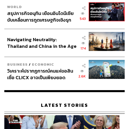
WORLD
สรุปภารกิจอนุทิน เยือนอินโดนีเซีย
543
ขับเคลื่อนการทูตเศรษฐกิจเชิงรุก
ประกาศหุ้นส่วนยุทธศาสตร์ไทย –
อินโดนีเซีย
Navigating Neutrality:
Thailand and China in the Age
174
of a New Global Order
BUSINESS
/
ECONOMIC
วิเคราะห์ปรากฏการณ์คนแห่ขอสิน
2.6K
เชื่อ CLICX อาจเป็นเพียงยอด
ภูเขาน้ำแข็ง ของปัญหาหนี้ครัว
เรือนไทยที่ถูกซุกไว้
LATEST STORIES