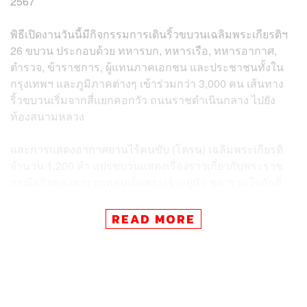
2567
พิธีเปิดงานวันนี้มีกิจกรรมการเดินริ้วขบวนเฉลิมพระเกียรติฯ
26 ขบวน ประกอบด้วย ทหารบก, ทหารเรือ, ทหารอากาศ,
ตำรวจ, ข้าราชการ, ผู้แทนภาคเอกชน และประชาชนทั้งใน
กรุงเทพฯ และภูมิภาคต่างๆ เข้าร่วมกว่า 3,000 คน เส้นทาง
ริ้วขบวนเริ่มจากสี่แยกคอกวัว ถนนราชดำเนินกลาง ไปยัง
ท้องสนามหลวง
และการแสดงอากาศยานไร้คนขับ (โดรน) เฉลิมพระเกียรติ
จำนวน 1,200 ลำ แปรขบวนแสดงเรื่องราวเกี่ยวกับพระราช
กรณียกิจของพระบาทสมเด็จพระเจ้าอยู่หัว ชุด ‘รวมใจภักดิ์
ถวายพระพร’ ตามแนวคิดภายใต้ร่มพระบารมี ปวงประชา
จงรักภักดี
READ MORE