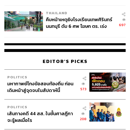
THAILAND
คืบหน้าเหตุยิงโรงเรียนเทพศิรินทร์
697
นนทบุรี ดับ 6 ศพ โฆษก ตร. เร่ง
สอบปมขโมยปืนปู่ก่อเหตุ
EDITOR'S PICKS
POLITICS
มหากาพย์โกงข้อสอบท้องถิ่น ก่อน
573
เดินหน้าสู่จุดจบในสัปดาห์นี้
POLITICS
เส้นทางคดี 44 สส. ในชั้นศาลฎีกา
208
จะรู้ผลเมื่อไร