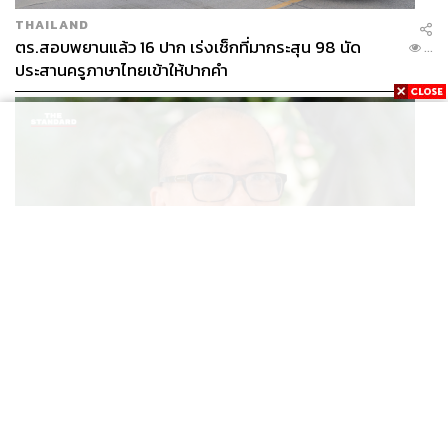
THAILAND
ตร.สอบพยานแล้ว 16 ปาก เร่งเช็กที่มากระสุน 98 นัด
...
ประสานครูภาษาไทยเข้าให้ปากคำ
POLITICS
สส. ปชน. จี้รัฐบาลทบทวนนโยบายเมียนมา ต้อนรับ ‘มินอ่
...
องหล่าย’ ได้แค่สัญญาว่างเปล่า