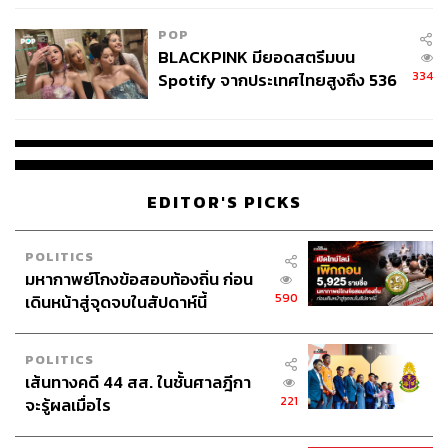
เหมาะสม
POP
BLACKPINK มียอดสตรีมบน
334
Spotify จากประเทศไทยสูงถึง 536
ล้านครั้ง ตลอด 10 ปีที่ผ่านมา
EDITOR'S PICKS
POLITICS
มหากาพย์โกงข้อสอบท้องถิ่น ก่อน
590
เดินหน้าสู่จุดจบในสัปดาห์นี้
POLITICS
เส้นทางคดี 44 สส. ในชั้นศาลฎีกา
221
จะรู้ผลเมื่อไร