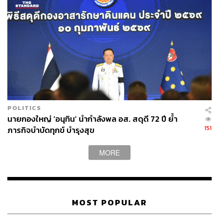
POLITICS
TAGS:
พระบาทสมเด็จพระบรมชนกาธิเบศร มหาภูมิพลอดุลย
นายกองใหญ่ ‘อนุทิน’ นำกำลังพล อส. สดุดี 72 ปี ย้ำ
เดชมหาราช บรมนาถบพิตร
151
ภารกิจบำบัดทุกข์ บำรุงสุข
MORE
MOST POPULAR
48