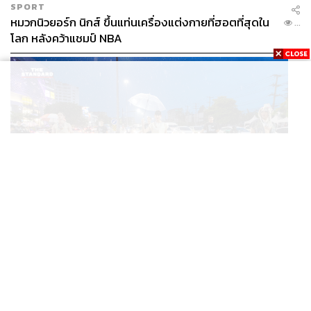
SPORT
หมวกนิวยอร์ก นิกส์ ขึ้นแท่นเครื่องแต่งกายที่ฮอตที่สุดใน
...
โลก หลังคว้าแชมป์ NBA
THAILAND
เมื่อถนนกลายเป็นรันเวย์ ‘แยกรินคำ’ จัด LANNA HAUTE
...
COUTURE กลางสายฝน