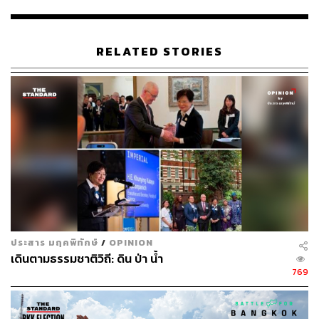
RELATED STORIES
ประสาร มฤคพิทักษ์
/
OPINION
เดินตามธรรมชาติวิถี: ดิน ป่า น้ำ
769