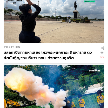
ห้วงเวลาแห่งการถวายความอาลัย ทุกดวงใจต่างน้อมรำลึก
ถึงพระองค์
พระบาทสมเด็จพระปรมินทรมหาภูมิพลอดุลยเดช
POLITICS
มัลลิกาปิดท้ายหาเสียง ไหว้พระ-สักการะ 3 มหาราช ตั้ง
180
สัตย์ปฏิญาณบริหาร กทม. ด้วยความสุจริต
พ่อผู้เป็นพลังของแผ่นดิน.