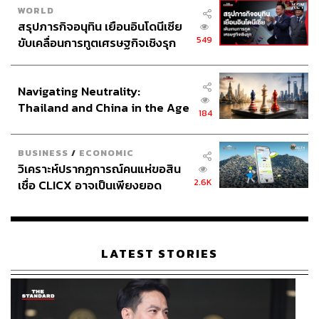
WORLD
สรุปภารกิจอนุทิน เยือนอินโดนีเซีย
549
ขับเคลื่อนการทูตเศรษฐกิจเชิงรุก
ประกาศหุ้นส่วนยุทธศาสตร์ไทย –
อินโดนีเซีย
Navigating Neutrality:
Thailand and China in the Age
184
of a New Global Order
BUSINESS
/
ECONOMIC
วิเคราะห์ปรากฏการณ์คนแห่ขอสิน
2.6K
เชื่อ CLICX อาจเป็นเพียงยอด
ภูเขาน้ำแข็ง ของปัญหาหนี้ครัว
เรือนไทยที่ถูกซุกไว้
LATEST STORIES