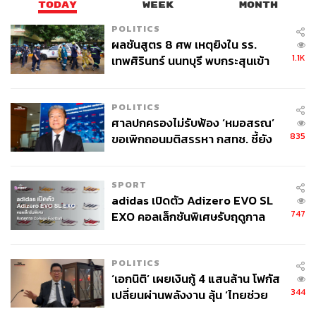
TODAY
WEEK
MONTH
POLITICS
ABOUT THE AUTHOR
ผลชันสูตร 8 ศพ เหตุยิงใน รร.
1.1K
เทพศิรินทร์ นนทบุรี พบกระสุนเข้า
ฐานิส สุดโต
จุดสำคัญ ‘ศีรษะ-หน้าอก’ ครูถูกยิง
บรรณาธิการภาพ ประจำสำนักข่าว THE
4 นัด จากระยะไกล
STANDARD
POLITICS
ศาลปกครองไม่รับฟ้อง ‘หมอสรณ’
835
ขอเพิกถอนมติสรรหา กสทช. ชี้ยัง
ไม่ใช่ผู้เดือดร้อนเสียหาย
SPORT
adidas เปิดตัว Adizero EVO SL
747
EXO คอลเล็กชันพิเศษรับฤดูกาล
College Football
POLITICS
‘เอกนิติ’ เผยเงินกู้ 4 แสนล้าน โฟกัส
344
เปลี่ยนผ่านพลังงาน ลุ้น ‘ไทยช่วย
ไทยพลัส’ เฟส 2 รอประเมินความ