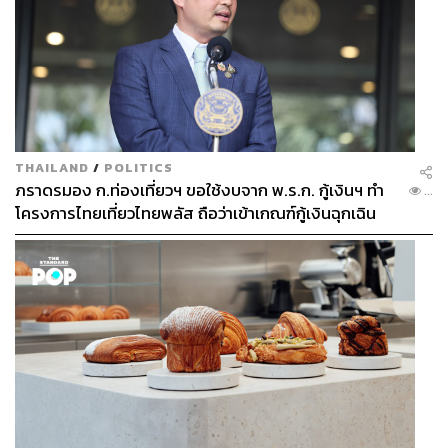
THAILAND
/
POLITICS
ภราดรมอง ก.ท่องเที่ยวฯ ขอใช้งบจาก พ.ร.ก. กู้เงินฯ ทำ
...
โครงการไทยเที่ยวไทยพลัส ถือว่าเข้าเกณฑ์กู้เงินฉุกเฉิน