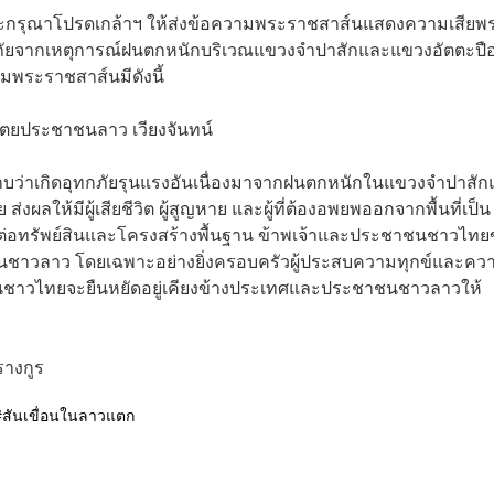
รงพระกรุณาโปรดเกล้าฯ ให้ส่งข้อความพระราชสาส์นแสดงความเสียพ
ภัยจากเหตุการณ์ฝนตกหนักบริเวณแขวงจำปาสักและแขวงอัตตะปื
มพระราชสาส์นมีดังนี้
ยประชาชนลาว เวียงจันทน์
้ทราบว่าเกิดอุทกภัยรุนแรงอันเนื่องมาจากฝนตกหนักในแขวงจำปาสั
่งผลให้มีผู้เสียชีวิต ผู้สูญหาย และผู้ที่ต้องอพยพออกจากพื้นที่เป็น
ากต่อทรัพย์สินและโครงสร้างพื้นฐาน ข้าพเจ้าและประชาชนชาวไท
ชนชาวลาว โดยเฉพาะอย่างยิ่งครอบครัวผู้ประสบความทุกข์และคว
ะชาชนชาวไทยจะยืนหยัดอยู่เคียงข้างประเทศและประชาชนชาวลาวให้
างกูร
สันเขื่อนในลาวแตก