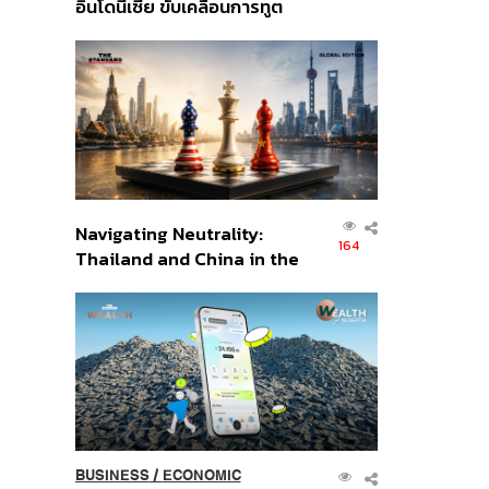
อินโดนีเซีย ขับเคลื่อนการทูต
เศรษฐกิจเชิงรุก ประกาศหุ้น
ส่วนยุทธศาสตร์ไทย –
อินโดนีเซีย
Navigating Neutrality:
164
Thailand and China in the
Age of a New Global
Order
BUSINESS
/
ECONOMIC