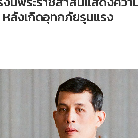
ัวทรงมีพระราชสาส์นแสดงควา
หลังเกิดอุทกภัยรุนแรง