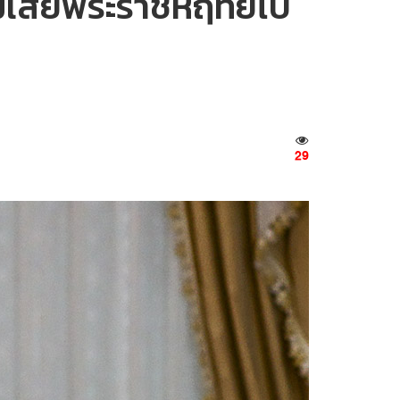
มเสียพระราชหฤทัยไป
29