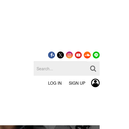
LOG IN
SIGN UP