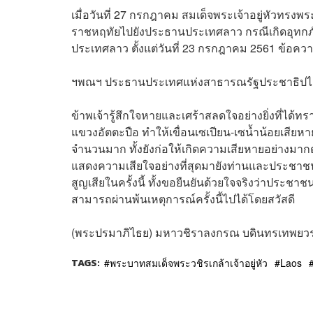
เมื่อวันที่ 27 กรกฎาคม สมเด็จพระเจ้าอยู่หัวท
ราชหฤทัยไปยังประธานประเทศลาว กรณีเกิดอุทก
ประเทศลาว ตั้งแต่วันที่ 23 กรกฎาคม 2561 ข้อควา
ฯพณฯ ประธานประเทศแห่งสาธารณรัฐประชาธิปไต
ข้าพเจ้ารู้สึกใจหายและเศร้าสลดใจอย่างยิ่งที่ได
แขวงอัตตะปือ ทำให้เขื่อนเซเปียน-เซน้ำน้อยเสียหาย ส
จำนวนมาก ทั้งยังก่อให้เกิดความเสียหายอย่างม
แสดงความเสียใจอย่างที่สุดมายังท่านและประชา
สูญเสียในครั้งนี้ ทั้งขอยืนยันด้วยใจจริงว่าปร
สามารถผ่านพ้นเหตุการณ์ครั้งนี้ไปได้โดยสวัสดี
(พระปรมาภิไธย) มหาวชิราลงกรณ บดินทรเทพยวร
TAGS:
พระบาทสมเด็จพระวชิรเกล้าเจ้าอยู่หัว
Laos