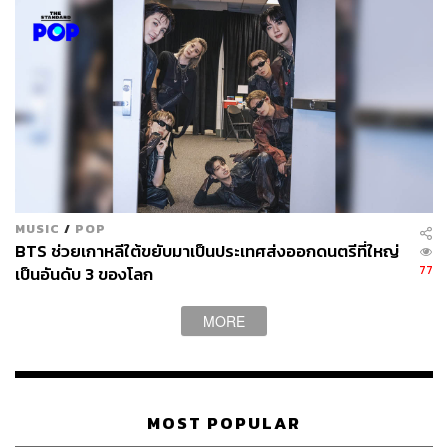
MUSIC
/
POP
BTS ช่วยเกาหลีใต้ขยับมาเป็นประเทศส่งออกดนตรีที่ใหญ่
นอกจากการแข่งขันที่ดุเดือดยังมีอีกเซอร์ไพรส์พิเศษที่แฟนๆ
77
เป็นอันดับ 3 ของโลก
ตั้งตารอคอย คือการได้เห็นรุ่นพี่บอยแบนด์เบอร์ใหญ่ของ
วงการอย่าง
ยุนโฮ และชางมิน วง
TVXQ
! (ดงบังชินกิ)
ที่จะ
MORE
มารับหน้าที่เป็นผู้ดำเนินรายการให้รายการ
Kingdom
อีกด้วย
MOST POPULAR