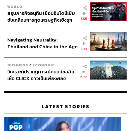
ละเอียดของ
<Introduction Stage> Global Live Streaming
WORLD
ซึ่งเป็นสเตจแรกของผู้เข้าแข่งขันทั้ง 6 วงในรูปแบบไลฟ์สตรีม
สรุปภารกิจอนุทิน เยือนอินโดนีเซีย
ที่สามารถทำการแสดงและถ่ายทำได้เพียงครั้งเดียวเท่านั้น
565
ขับเคลื่อนการทูตเศรษฐกิจเชิงรุก
หากเกิดข้อผิดพลาดก็จะไม่สามารถแก้ไขได้ ถือเป็นโจทย์หิน
ประกาศหุ้นส่วนยุทธศาสตร์ไทย –
ที่ต้อนรับเหล่านักรบ Kingdom ที่ค่อนข้างโหดเลยทีเดียว
อินโดนีเซีย
Navigating Neutrality:
โดย Introduction Stage นี้จะออกอากาศให้ชมทางยูทูบ
Mnet
Thailand and China in the Age
209
K-POP
ในวันที่อังคารที่ 23 กุมภาพันธ์ เวลา 20.00 น. ตาม
of a New Global Order
เวลาเกาหลี (18.00 น. ตามเวลาไทย) ซึ่งก็คือวันพรุ่งนี้แล้ว
นั่นเอง!
BUSINESS
/
ECONOMIC
วิเคราะห์ปรากฏการณ์คนแห่ขอสิน
และที่น่าตื่นเต้นอีกอย่างสำหรับบรรดาแฟนๆ ก็คงจะเป็นเรื่อง
2.7K
เชื่อ CLICX อาจเป็นเพียงยอด
การโหวต เพราะทางรายการจะเปิดให้แฟนๆ จากทั่วโลกได้
ภูเขาน้ำแข็ง ของปัญหาหนี้ครัว
เรือนไทยที่ถูกซุกไว้
ร่วมกันโหวตให้ผู้เข้าแข่งขันผ่านทางแอปพลิเคชัน Whosfan
ซึ่งจะเปิดให้โหวตภายในระยะเวลาเพียง 1 ชั่วโมงเท่านั้น
LATEST STORIES
เรียกได้ว่าดุเดือดกันทุกฝ่ายตั้งแต่สเตจแรกจริงๆ อย่าลืม
ติดตามชมและร่วมเป็นกำลังใจให้เหล่านักรบทั้ง 6 ด้วยนะ