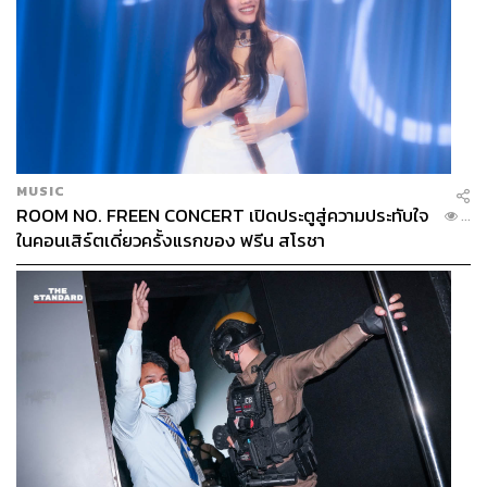
MUSIC
ROOM NO. FREEN CONCERT เปิดประตูสู่ความประทับใจ
...
ในคอนเสิร์ตเดี่ยวครั้งแรกของ ฟรีน สโรชา
ระหว่างที่กำลังเตรียมตัวรอชมรายการและเตรียมตัวโหวตใน
พรุ่งนี้ ขอชวนทุกคนไปวอร์มอัพด้วยการรับชมโชว์เปิดตัว
ไลน์อัพแรกสุดอลังการจากงาน
Mnet Asian Music Award
2020 (MAMA) กันก่อน
ได้ที่นี่
[2020 MAMA] THE BOYZ X ATEEZ X Stray
Kids_Triangular Fight