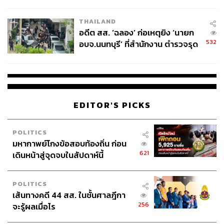
ผู้ใช้ถอดเปลี่ยนแบตเองได้ ก่อนกฎ
ตัดสินจากคะแนนการต่อสู้รอบก่อนหน้า
ยอดสตรีมมิงเพลง
EU บังคับปีหน้า
บนแพลตฟอร์มต่างๆ
และการโหวตในการออกอากาศสด
THAILAND
อดีต สส. ‘ฉลอง’ ก่อเหตุยิง ‘นายก
รางวัลสำหรับศิลปินที่ฝ่าฟันการแข่งขันจนเป็นผู้ชนะจะได้
532
อบจ.นนทบุรี’ ที่สำนักงาน ตำรวจรุด
สิทธิ์ในการคัมแบ็กสเตจเต็มรูปแบบ และปล่อยเพลงใหม่กับ
ลงพื้นที่
ทาง Mnet
EDITOR'S PICKS
POLITICS
มหากาพย์โกงข้อสอบท้องถิ่น ก่อน
621
เดินหน้าสู่จุดจบในสัปดาห์นี้
POLITICS
เส้นทางคดี 44 สส. ในชั้นศาลฎีกา
256
จะรู้ผลเมื่อไร
เมื่อวันที่ 17 กุมภาพันธ์ 2564 ทาง Mnet ได้ประกาศราย