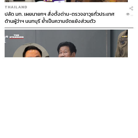
THAILAND
ปลัด มท. เผยนายกฯ สั่งตั้งด่าน-ตรวจอาวุธทั่วประเทศ
...
ด้านผู้ว่าฯ นนทบุรี ย้ำเป็นความขัดแย้งส่วนตัว
ภาพ:
@MnetKR, @YG_iKONIC, @TVXQ,
@OFFICIALBTOB,
@SF9official
/ Twitter
POLITICS
พิสูจน์อักษร: ภาสิณี เพิ่มพันธุ์พงศ์
นายกฯ สั่งเด็ดขาดคดียิงนายก อบจ.นนทบุรี ติง ‘ฉลอง’
...
อ้างอิง:
ยังนั่งแถลงข่าวเหมือนไม่มีอะไรเกิดขึ้น
https://n.news.naver.com/entertain/now/article/109/00
04342551