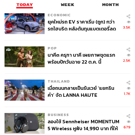
TODAY
WEEK
MONTH
ECONOMIC
ยุคใหม่รถ EV ราคาเริ่ม (ถูก) กว่า
3.5K
รถไฮบริด หลังต้นทุนแบตเตอรี่ลด
ลง - จีนแห่บุกตลาดเกิดใหม่
สำหรับรูปแบบการแข่งขันของหากอิงตามรายการก่อนหน้า
POP
อย่าง Queendom (การ
แข่งขันของศิลปินฝ่ายหญิง ประกอบ
นาคี๓ ครุฑา นาคี เผยภาพชุดแรก
ไปด้วย AOA, (G)I-DLE, Lovelyz, MAMAMOO, Oh My Girl
2.5K
พร้อมปักวันฉาย 22 ต.ค. นี้
และ Park Bom)
จะมีกติกาหลักคือศิลปิน
ทุกวงจะต้องปล่อย
เพลงใหม่ในวันเดียวกันและเวลาเดียวกัน
THAILAND
เพื่อแข่งขันกันว่าเพลงของใครจะขึ้นอันดับ 1 บนชาร์ต และ
เมื่อถนนกลายเป็นรันเวย์ ‘แยกริน
เพิ่มโจทย์เพลงที่ท้าทายขึ้นในแต่ละสัปดาห์ เช่น โจทย์ในรอบ
1.7K
คำ’ จัด LANNA HAUTE
ที่ 3 ที่จะต้องจับคู่สลับกันคัฟเวอร์เพลงของศิลปินคู่แข่ง
COUTURE กลางสายฝน
เป็นต้น
BUSINESS
หากศิลปินวงไหนที่ตกเป็นอันดับสุดท้ายติดกัน 2 ครั้งก็จะต้อง
ลองใช้ Sennheiser MOMENTUM
679
5 Wireless หูฟัง 14,990 บาท ที่ให้
ออกจากรายการไปในทันที จนถึงการแข่งขันรอบสุดท้ายที่จะ