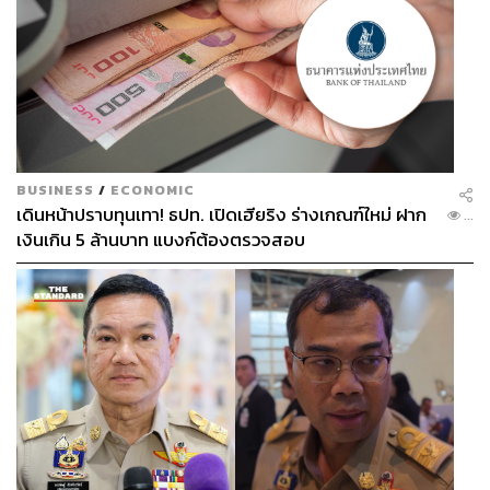
BUSINESS
/
ECONOMIC
เดินหน้าปราบทุนเทา! ธปท. เปิดเฮียริง ร่างเกณฑ์ใหม่ ฝาก
...
[2020 MAMA] Stray Kids_Victory Song (MAMA
เงินเกิน 5 ล้านบาท แบงก์ต้องตรวจสอบ
Ver.)
https://www.youtube.com/watch?
v=d1QMXlDbUJ0&feature=youtu.be
[2020 MAMA] ATEEZ_Dona Eis Requiem
(INCEPTION + Answer)