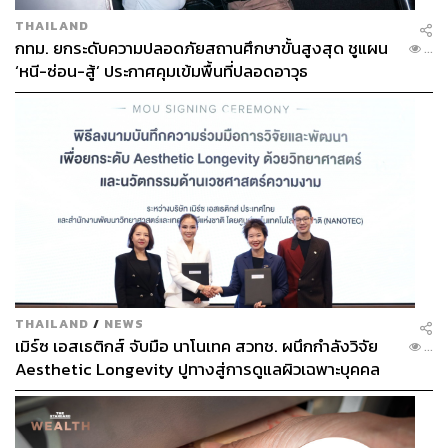
THAILAND
กทม. ยกระดับความปลอดภัยสถานศึกษาขั้นสูงสุด ชูแผน
...
‘หนี-ซ่อน-สู้’ ประกาศคุมเข้มพื้นที่ปลอดอาวุธ
[2020 MAMA] THE BOYZ_Open the gate of hell +
The Beginning of the End(REVEAL + CHECKMATE)
THAILAND
/
NEWS
เมิร์ซ เอสเธติกส์ จับมือ นาโนเทค สวทช. ผนึกกำลังวิจัย
...
Aesthetic Longevity ปูทางสู่การดูแลผิวเฉพาะบุคคล
[PR NEWS]