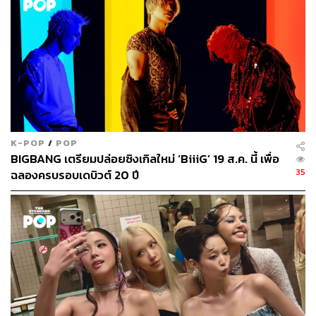
ต่อมาก็ได้มีข่าวคอนเฟิร์มว่าวง iKON,
BTOB
และ
SF9
เข้า
ร่วมการแข่งขันในครั้งนี้ก็ยิ่งทำให้แฟนๆ ตื่นเต้นหนักกว่าเดิม
K-POP
/
POP
เพราะได้ศิลปินรุ่นพี่มากความสามารถมาร่วมแข่งขันร่วมกับ
BIGBANG เตรียมปล่อยซิงเกิลใหม่ ‘BiiiG’ 19 ส.ค. นี้ เพื่อ
ไลน์อัพเดิมที่มีแค่วงเจเนอเรชันที่ 4 ยิ่งทำให้ ‘
Legendary
35
ฉลองครบรอบเดบิวต์ 20 ปี
War’
ในครั้งนี้ดุเดือดขึ้นกว่าเดิมอีกเป็นเท่าตัว