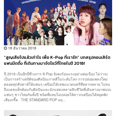
18 ธันวาคม 2018
“สูญเสียไปแล้วเท่าไร เพื่อ K-Pop ที่เรารัก” บทสรุปคอนเสิร์ต
แฟนมีตติ้ง ที่เดินทางมาจัดโชว์ที่ไทยในปี 2018!
ปี 2018 เป็นอีกปีที่วงการ K-Pop ยังคงร้อนแรงอย่างต่อเนื่อง ไม่ว่าจะ
เป็นการสร้างสถิติของศิลปินเกาหลีในระดับโลก การปล่อยเพลงใหม่
ตลอดทุกสัปดาห์ให้แฟนๆ เคป๊อปได้เสพแนวดนตรีที่หลากหลาย ไปจน
ถึงแฮชแท็กต้อนรับศิลปินและนักแสดงหลายสิบชีวิตที่เดินทางมาพบปะ
แฟนๆ ชาวไทยกันทั้งปี ชนิดที่แทบไม่ปล่อยให้สาวกเคป๊อปได้หยุดพัก
เสียงกรี๊ด THE STANDARD POP ลอ...