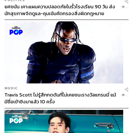
ยศชนัน เคาะแผนความปลอดภัยในรั้วโรงเรียน 90 วัน ส่ง
...
นักสุขภาพจิตดูแล-คุมเข้มคัดกรองสิ่งผิดกฎหมาย
MUSIC
Travis Scott ไม่รู้สึกกดดันที่ไม่เคยชนะรางวัลแกรมมี่ แม้
...
มีชื่อเข้าชิงมาแล้ว 10 ครั้ง