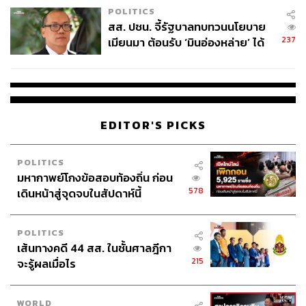
y34lo
POLITICS
https://www.the-race.com/formula-1/george-russell-d
สส. ปชน. จี้รัฐบาลทบทวนนโยบาย
ouble-penalty-f1-monaco-gp-explained/
237
เมียนมา ต้อนรับ ‘มินอ่องหล่าย’ ได้
https://www.formula1.com/en/latest/article/all-the-pen
แค่สัญญาว่างเปล่า
alties-dished-out-at-the-2026-monaco-grand-prix.4Q
OQDEUjcA3Rp3pEz5iZFN
EDITOR'S PICKS
TAGS:
Ferrari
Red Bull
Lewis Hamilton
George Russell
Monaco Grand Prix
POLITICS
มหากาพย์โกงข้อสอบท้องถิ่น ก่อน
578
เดินหน้าสู่จุดจบในสัปดาห์นี้
POLITICS
เส้นทางคดี 44 สส. ในชั้นศาลฎีกา
215
จะรู้ผลเมื่อไร
126
WORLD