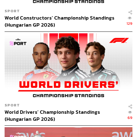
จอร์จ รัสเซลล์ ก็เป็นอีกคนที่โดนโทษ 5 วินาทีจากการทำผิด
กฎการขับรถเร็วเกินกำหนดในพิตเลน แต่เขาไม่ได้ชดใช้โทษ
SPORT
นี้ในการเข้าพิตครั้งถัดไป จึงถูกลงโทษซ้ำด้วย Drive-through
World Constructors’ Championship Standings
penalty ทำให้เขาจบการแข่งขันในอันดับ 12
129
(Hungarian GP 2026)
นอกจากนี้ ลูอิส แฮมิลตัน รวมไปถึง ออสการ์ ปิอัสทรี จากทีม
แมคลาเรน, ฟรังโก โคลาปินโต จากอัลพีน ก็เป็นกลุ่มนักแข่ง
ที่ได้รับโทษปรับเวลา 5 วินาทีจากการทำผิดกฎข้อนี้เช่นกัน
นอกจากนี้ยังมีรถถึง 7 คันแข่งขันไม่จบในเรซนี้ ซึ่งอาจะเรียก
ได้ว่ามากถึง 1 ใน 3 ของจำนวนรถที่ลงแข่งขันเลยก็ว่าได้
นอกจาก แม็กซ์ ที่รถเสียตั้งแต่ออกสตาร์ท กับ สโตรลล์ และ
เลอแคลร์ที่ไปจูบกำแพงในโค้งสุดท้ายอย่างที่เล่าไปแล้วก่อน
หน้านี้ ยังมี วัลต์เทรี บอตตาส จากคาดิลแลค, ออลลี แบร์แมน
SPORT
World Drivers’ Championship Standings
จากฮาส หรือแม้แต่แชมป์เก่าอย่าง แลนโด นอร์ริส จากทีม
69
(Hungarian GP 2026)
แมคลาเรน ก็แข่งขันไม่จบเช่นกัน
ขณะที่ คาร์ลอส ไซนช์ นักขับจากทีมวิลเลียมส์ นับได้ว่าน่า