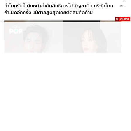
ทำไมทรัมป์เดินหน้าจำกัดสิทธิการได้สัญชาติอเมริกันโดย
...
กำเนิดอีกครั้ง แม้ศาลสูงสุดเคยตัดสินคัดค้าน
ENTERTAINMENT
เก้า นพเก้า และ พาย รินรดา เตรียมร่วมงานกันใน ‘รสกาล
...
Enchanted Taste In Time’