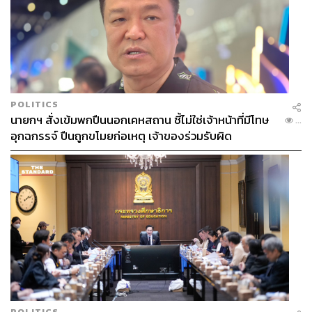
POLITICS
นายกฯ สั่งเข้มพกปืนนอกเคหสถาน ชี้ไม่ใช่เจ้าหน้าที่มีโทษ
...
อุกฉกรรจ์ ปืนถูกขโมยก่อเหตุ เจ้าของร่วมรับผิด
POLITICS