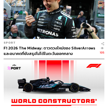
เซร์คิโอ เปเรซ น่าจะเป็นคนที่โดนเล่นงานจากการลงโทษ
หนักหน่วงที่สุด โดยนอกจากจะโดนลงโทษมากถึง 3 กระทง
แล้ว ผลกระทบจากโทษยังทำให้เขาอดได้แต้มแรกให้ทีมคาดิ
ลแลค หลังโดนปรับ 10 วิฯ เนื่องจากจอดรถผิดตำแหน่งตอนรี
สตาร์ท
SPORT
ขณะที่โทษยอดฮิตในเรซนี้คือโทษทำผิดกฎความเร็วในพิต
F1 2026 The Midway: ดาวดวงใหม่ของ SilverArrows
เลน โดยส่วนมากเกิดจากการขับตัดเส้นสีขาวในพิตเลน
105
และอนาคตที่ยังสรุปไม่ได้ในตะวันออกกลาง
เพราะในปีนี้พื้นที่พิตเลนช่วงท้ายใกล้กับบริเวณของทีม คาดิล
แลค มีลักษณะเปิดกว้างขึ้นกว่าปีก่อน ๆ ทำให้นักแข่งมักจะ
ขับตัดเส้นสีขาวที่กำหนดเพื่อหาเส้นทางที่สั้นที่สุด
คนที่เสียหายที่สุดจากการโดนโทษนี้คือ ปิแอร์ แกสลีย์ นักขับ
ฝรั่งเศสจากทีมอัลพีน ที่เป็นผู้ที่ได้รับผลกระทบหนักที่สุด โดย
ถูกลงโทษถึง 2 ครั้ง ทำให้เขาสูญเสียตำแหน่งบนโพเดียม
จากอันดับ 3 ตกไปอยู่อันดับ 7