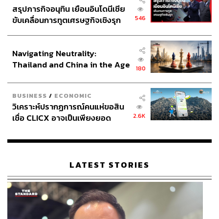
สรุปภารกิจอนุทิน เยือนอินโดนีเซีย
ABOUT THE AUTHOR
546
ขับเคลื่อนการทูตเศรษฐกิจเชิงรุก
สมศักดิ์ จันทวิชชประภา
ประกาศหุ้นส่วนยุทธศาสตร์ไทย –
โปรดิวเซอร์ คอลัมนิสต์ และบรรณาธิการ ผู้
อินโดนีเซีย
หลงใหลในความตื่นเต้นของกีฬาและความ
Navigating Neutrality:
สงบของการอ่านหนังสือเงียบๆ
Thailand and China in the Age
180
of a New Global Order
BUSINESS
/
ECONOMIC
วิเคราะห์ปรากฏการณ์คนแห่ขอสิน
2.6K
เชื่อ CLICX อาจเป็นเพียงยอด
ภูเขาน้ำแข็ง ของปัญหาหนี้ครัว
เรือนไทยที่ถูกซุกไว้
LATEST STORIES