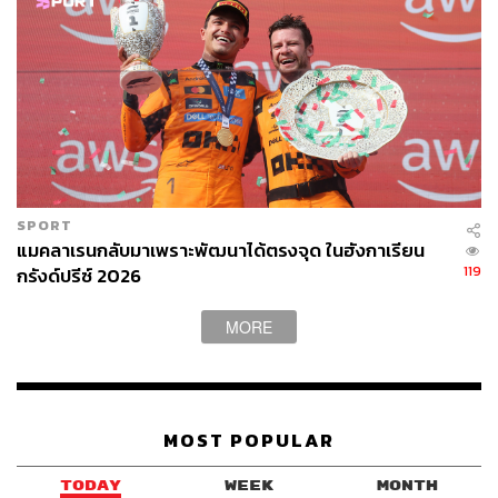
สงสาร หลังมีลุ้นเก็บ ดับเบิล พอยต์ ให้กับทีมวิลเลียมส์ คู่กับอ
เล็กซ์ อัลบอน อังศุสิงห์ แต่จากการปะทะกับ นิโก อูล์เคนแบร์
ก หลังเรซกลับมารีสตาร์ท ทำให้เขาต้องออกจากการแข่งขัน
เรซนี้เป็นคันสุดท้าย
เคราะห์ยังดีที่ วิลเลียมส์ยังไม่ได้จบมือเปล่าในเรซนี้ หลังอัล
บอน ขับเข้าเส้นชัยเป็นอันดับที่ 8 เก็บเพิ่มได้ 4 คะแนน รวม
เป็น 5 แต้ม และเมื่อรวมกับคะแนนเดิมของ ไซนซ์ ทำให้ตอน
SPORT
นี้ วิลเลียมส์ มีเกิน 2 หลักที่ 11 แต้มแล้ว
แมคลาเรนกลับมาเพราะพัฒนาได้ตรงจุด ในฮังกาเรียน
119
กรังด์ปรีซ์ 2026
ขณะที่ผู้นำในตารางคะแนนประเภททีมผู้ผลิตก็แน่นอนว่ายัง
เป็น เมอร์ซีเดสที่นำโด่งที่ 244 แต้ม จากการแข่งขันเพียง 6
MORE
เรซ ซึ่งในทุกสนามที่ผ่านมา รถของพวกเขาจะจบอันดับ 1
เสมอ
เฟอร์รารี ตามมาห่างๆ เป็นอันดับที่ 2 ที่ 165 คะแนน โดยที่
MOST POPULAR
แมคลาเรน ตามมาเป็นที่ 3 ด้วยคะแนน 118 คะแนน และ
เรดบูลล์มี 72 คะแนนตามลำดับ
TODAY
WEEK
MONTH