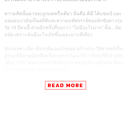
ความคิดนั้นอาจจะถูกแค่ครึ่งเดียว นั่นคือ คิมี ได้แชมป์ และ
แน่นอนว่ามันเป็นสถิติและความมหัศจรรย์ของนักขับดาวรุ่ง
วัย 19 ปีคนนี้ ส่วนอีกครึ่งที่บอกว่า “ไม่มีอะไรมาก” นั้น…ผิด
ถนัด เพราะมันมีอะไรเกิดขึ้นเยอะมากทีเดียว
นักแข่งชาวอิตาลีจากทีมเมอร์เซเดส สร้างประวัติศาสตร์เป็น
ผู้ชนะที่มีอายุน้อยที่สุดในรายการโมนาโก กรังด์ปรีซ์ ด้วยวัย
เพียง 19 ปี โดยทำลายสถิติเดิมของ เซอร์ลูอิส แฮมิลตัน ที่เคย
ทำไว้ในปี 2008 ขณะอายุ 23 ปี
นอกจากนี้ นี่ยังถือเป็นชัยชนะครั้งนี้ถือเป็นครั้งที่ 5 ติดต่อกัน
READ MORE
ของเขาในฤดูกาลนี้ ทำให้เขามีคะแนนนำโด่งในตารางชิง
แชมป์โลก โดยมีคะแนนนำ แฮมิลตัน อยู่ 66 คะแนน และนำ
เพื่อนร่วมทีมอย่าง จอร์จ รัสเซลล์ อยู่ 68 คะแนน
ในเรซนี้ อันโตเนลลีได้ตำแหน่งโพลโพซิชัน และเริ่มเรซได้
อย่างยอดเยี่ยม ในขณะที่ แม็กซ์ เวอร์สแตพเพน ซึ่งออกตัว