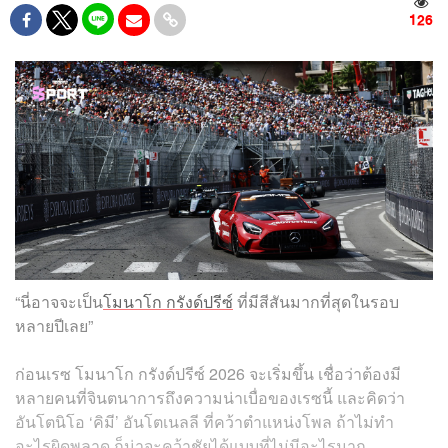
126
“นี่อาจจะเป็น
โมนาโก กรังด์ปรีซ์
ที่มีสีสันมากที่สุดในรอบ
หลายปีเลย”
ก่อนเรซ โมนาโก กรังด์ปรีซ์ 2026 จะเริ่มขึ้น เชื่อว่าต้องมี
หลายคนที่จินตนาการถึงความน่าเบื่อของเรซนี้ และคิดว่า
อันโตนิโอ ‘คิมี’ อันโตเนลลี ที่คว้าตำแหน่งโพล ถ้าไม่ทำ
อะไรผิดพลาด ก็น่าจะคว้าชัยได้แบบที่ไม่มีอะไรมาก