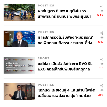
สำหรับแฟน F1 ไม่ต้องรอกันนาน เพราะเรซหน้าในศึก บาร์
POLITICS
ผลชันสูตร 8 ศพ เหตุยิงใน รร.
เซโลนา-กาตาลุนญา กรังด์ปรีซ์ จะแข่งขันในสัปดาห์หน้า 14
0.9K
เทพศิรินทร์ นนทบุรี พบกระสุนเข้า
มิถุนายนนี้เลย
จุดสำคัญ ‘ศีรษะ-หน้าอก’ ครูถูกยิง
4 นัด จากระยะไกล
ภาพ:
Mark Thompson / Getty Images
POLITICS
อ้างอิง:
ศาลปกครองไม่รับฟ้อง ‘หมอสรณ’
https://racingnews365.com/adjusted-2026-f1-monac
647
ขอเพิกถอนมติสรรหา กสทช. ชี้ยัง
o-grand-prix-results-after-post-race-penalty
ไม่ใช่ผู้เดือดร้อนเสียหาย
https://www.the-race.com/formula-1/f1-monaco-gp-sp
eeding-penalty-frenzy-explained/
SPORT
https://www.the-race.com/formula-1/cadillac-loses-fir
adidas เปิดตัว Adizero EVO SL
st-f1-points-finish-after-perez-penalty/
510
EXO คอลเล็กชันพิเศษรับฤดูกาล
https://www.theguardian.com/sport/live/2026/jun/07/
College Football
monaco-grand-prix-formula-one-live-updates
POLITICS
https://www.theguardian.com/sport/2026/jun/07/kimi-
‘เอกนิติ’ เผยเงินกู้ 4 แสนล้าน โฟกัส
antonelli-becomes-youngest-winner-of-f1-monaco-gp
287
เปลี่ยนผ่านพลังงาน ลุ้น ‘ไทยช่วย
-after-late-drama
ไทยพลัส’ เฟส 2 รอประเมินความ
https://www.bbc.com/sport/formula1/articles/cd95d3v
เหมาะสม