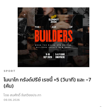
SPORT
โมนาโก กรังด์ปรีซ์ เรซนี้ +5 (วินาที) และ -7
(คัน)
โดย
สมศักดิ์ จันทวิชชประภา
08.06.2026