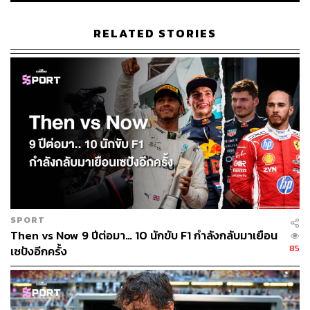
ตัดสินใจตีธงแดงเพื่อซ่อมแซมพื้นผิวสนามที่พังเสียหาย โดย
ต้องหยุดพักการแข่งขันไปนานถึง 35 นาที
RELATED STORIES
หลังจากการซ่อมแซมเสร็จสิ้น การแข่งขันกลับมาเริ่มต้นใหม่
โดยเริ่มต้นที่จุดสตาร์ท ซึ่งทำให้อันโตเนลลีที่เคยนำอยู่ 30
วินาที ต้องกลับมาถูกกดดันโดย เซอร์ลูอิส แฮมิลตัน นักขับ
จอมเก๋าจาก เฟอร์รารี ที่อยู่ในอันดับ 2
แม้อันโตเนลลีจะออกตัวได้ช้ากว่าเล็กน้อย แต่อาศัยความนิ่ง
และการรักษาไลน์การขับที่ดี ทำให้เขาสามารถรักษา
ตำแหน่งผู้นำไว้ได้จนจบการแข่งขัน
แต่แม้รถทุกคันจะเข้าเส้นชัยไปแล้ว ยังมีเรื่องราวการแจก
SPORT
โทษที่ต้องทำให้แฟนๆ ต้องมารอลุ้นอันดับนักแข่งที่ตัวเอง
Then vs Now 9 ปีต่อมา… 10 นักขับ F1 กำลังกลับมาเยือน
เชียร์กันหลังจากนั้น
85
เซปังอีกครั้ง
และเรื่องโทษตรงนี้เองก็เป็นอีกหนึ่งในความวุ่นวายที่เกิดขึ้น
โดยในเรซนี้มีนักขับถึง 8 รายที่โดนโทษ และมีการลงโทษ
มากถึง 11 ครั้ง