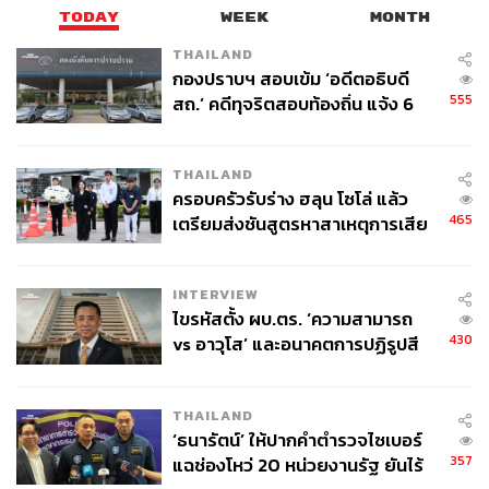
TODAY
WEEK
MONTH
THAILAND
กองปราบฯ สอบเข้ม ‘อดีตอธิบดี
555
สถ.’ คดีทุจริตสอบท้องถิ่น แจ้ง 6
ข้อหาหนัก จ่อชง ป.ป.ช. 12 ส.ค. นี้
THAILAND
ครอบครัวรับร่าง ฮลุน โซโล่ แล้ว
465
เตรียมส่งชันสูตรหาสาเหตุการเสีย
ชีวิต
INTERVIEW
ไขรหัสตั้ง ผบ.ตร. ‘ความสามารถ
430
vs อาวุโส’ และอนาคตการปฏิรูปสี
กากี กับ พล.ต.อ. เอก อังสนานนท์
THAILAND
‘ธนารัตน์’ ให้ปากคำตำรวจไซเบอร์
357
แฉช่องโหว่ 20 หน่วยงานรัฐ ยันไร้