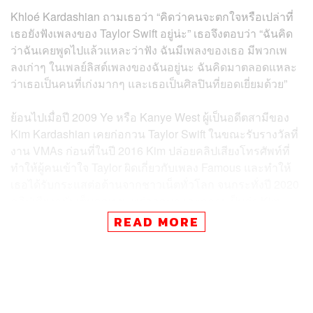
Khloé Kardashian ถามเธอว่า “คิดว่าคนจะตกใจหรือเปล่าที่
เธอยังฟังเพลงของ Taylor Swift อยู่น่ะ” เธอจึงตอบว่า “ฉันคิด
ว่าฉันเคยพูดไปแล้วแหละว่าฟัง ฉันมีเพลงของเธอ มีพวกเพ
ลงเก่าๆ ในเพลย์ลิสต์เพลงของฉันอยู่นะ ฉันคิดมาตลอดแหละ
ว่าเธอเป็นคนที่เก่งมากๆ และเธอเป็นศิลปินที่ยอดเยี่ยมด้วย”
ย้อนไปเมื่อปี 2009 Ye หรือ Kanye West ผู้เป็นอดีตสามีของ
Kim Kardashian เคยก่อกวน Taylor Swift ในขณะรับรางวัลที่
งาน VMAs ก่อนที่ในปี 2016 Kim ปล่อยคลิปเสียงโทรศัพท์ที่
ทำให้ผู้คนเข้าใจ Taylor ผิดเกี่ยวกับเพลง Famous และทำให้
เธอได้รับกระแสต่อต้านจากชาวเน็ตทั่วโลก จนกระทั่งปี 2020
คลิปเสียงฉบับเต็มถูกเผยแพร่ออกมาและกลายเป็นว่า Kim
เป็นฝ่ายสร้างหลักฐานเท็จ แต่ความเสียหายก็เกิดขึ้นไปแล้ว
READ MORE
และไม่สามารถแก้ไขอะไรได้
ขณะที่ Taylor ก็ให้สัมภาษณ์ในปี 2023 ว่า เหตุการณ์นี้
ทำลายจิตใจและอาชีพของเธอเป็นอย่างมากจนทำให้เธอไม่
สามารถไว้ใจใครได้ง่ายๆ อีก และในปี 2024 Taylor ตัดสินใจ