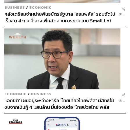
BUSINESS
/
ECONOMIC
คลังเตรียมจำหน่ายพันธบัตรรัฐบาล ‘ออมพลัส’ รอบถัดไป
...
เร็วสุด 4 ก.ย.นี้ อาจเพิ่มสัดส่วนการขายแบบ Small Lot
First มากขึ้น
ECONOMIC
/
BUSINESS
‘เอกนิติ’ เผยอยู่ระหว่างหารือ ‘ไทยเที่ยวไทยพลัส’ มีสิทธิใช้
...
งบจากเงินกู้ 4 แสนล้าน มั่นใจงบต่อ ‘ไทยช่วยไทย พลัส’
เฟส 2 มีเพียงพอ