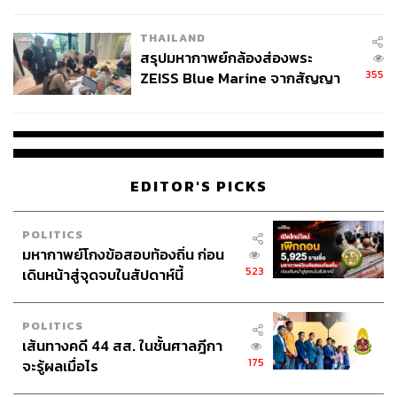
นัยทางการเมือง
THAILAND
สรุปมหากาพย์กล้องส่องพระ
355
ZEISS Blue Marine จากสัญญา
ผลิต 8.3 ล้าน สู่ข้อพิพาท ‘มา
เวลล์ฯ’ ฟ้อง ‘โทน บางแค’ ผิดนัด
จ่ายหนี้-แอบระบุแบรนด์
EDITOR'S PICKS
POLITICS
มหากาพย์โกงข้อสอบท้องถิ่น ก่อน
523
เดินหน้าสู่จุดจบในสัปดาห์นี้
POLITICS
เส้นทางคดี 44 สส. ในชั้นศาลฎีกา
175
จะรู้ผลเมื่อไร