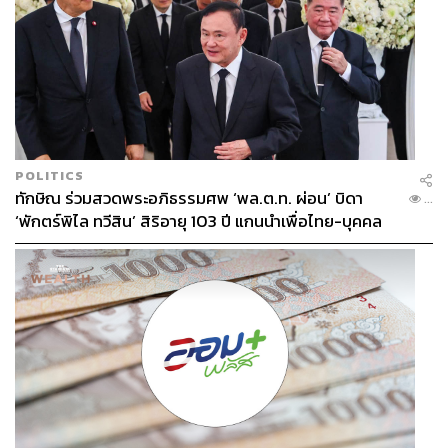
POLITICS
ทักษิณ ร่วมสวดพระอภิธรรมศพ ‘พล.ต.ท. ผ่อน’ บิดา
...
‘พักตร์พิไล ทวีสิน’ สิริอายุ 103 ปี แกนนำเพื่อไทย-บุคคล
หลากวงการร่วมอาลัย