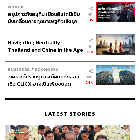
WORLD
สรุปภารกิจอนุทิน เยือนอินโดนีเซีย
515
ขับเคลื่อนการทูตเศรษฐกิจเชิงรุก
ประกาศหุ้นส่วนยุทธศาสตร์ไทย –
อินโดนีเซีย
Navigating Neutrality:
Thailand and China in the Age
150
of a New Global Order
BUSINESS
/
ECONOMIC
วิเคราะห์ปรากฏการณ์คนแห่ขอสิน
2.5K
เชื่อ CLICX อาจเป็นเพียงยอด
ภูเขาน้ำแข็ง ของปัญหาหนี้ครัว
เรือนไทยที่ถูกซุกไว้
LATEST STORIES