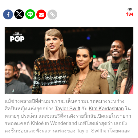
134
แม้ช่วงหลายปีที่ผ่านมาเราจะเห็นความบาดหมางระหว่าง
ศิลปินหญิงแห่งยุคอย่าง
Taylor Swift
กับ
Kim Kardashian
ใน
หลายๆ ประเด็น แต่เซเลบริตี้คนดังรายนี้กลับเปิดเผยในรายกา
รพอดแคสต์ Khloé in Wonderland เอพิโสดล่าสุดว่า เธอยัง
คงชื่นชอบและฟังผลงานเพลงของ Taylor Swift มาโดยตลอด