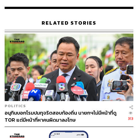
“ผมประมูลต่อสู้ด้วยตัวเลขที่แฟร์ๆ ไม่มีการฮั้วกับใคร เรื่องนี้
มันมีขบวนการที่ต้องการกลั่นแกล้งให้ BTS ได้รับความเสีย
หายถึงขนาดให้ล้มละลายเลย ตอนนี้รัฐมีหนี้ค้างเกือบ 50,000
RELATED STORIES
ล้านบาทแล้ว เราต้องการเงินเท่านั้น ไม่ต้องการแลกกับการ
ต่ออายุสัมปทาน มีการสมคบกันเอาข้อมูลของ ป.ป.ช. มาออก
ข่าว เพื่อหวังให้เกิดผลกระทบต่อธุรกิจและความเชื่อมั่นของ
BTS และก็เป็นไปอย่างที่ต้องการ คือเมื่อวันจันทร์ที่ผ่านมา
(13 มีนาคม) ราคาหุ้น BTS ร่วงลงติดฟลอร์ แต่ด้วยความเชื่อ
มั่นของนักลงทุนที่เข้าใจเรา ทำให้ราคาขยับขึ้นมายืนที่ใกล้
เคียงราคาเดิม ผมพร้อมจะดำเนินคดีกับทุกฝ่ายที่ทำให้บริษัท
เสียหาย”
นอกจากนี้ยืนยันว่าจะไม่ส่งผลต่อการดำเนินธุรกิจที่ยังมี
สถานะแข็งแรง รวมถึงมีผู้ถือหุ้น BTS ที่เข้าใจและสนับสนุน
POLITICS
การดำเนินธุรกิจของบริษัท โดยจะยังเดินหน้าลงทุนต่อเนื่อง
อนุทินบอกโรมปมทุจริตสอบท้องถิ่น นายกฯไม่มีหน้าที่ดู
ในธุรกิจโครงสร้างพื้นฐาน ทั้งการร่วมทุนในสนามบิน
313
TOR แต่มีหน้าที่หาคนผิดมาลงโทษ
นานาชาติอู่ตะเภาและเมืองการบินตะวันออก มูลค่ารวมราว
8 แสนล้านบาท รวมทั้งเข้าประมูลเพื่อขอสัมปทานโครงการ
รถไฟฟ้าสายสีเขียวที่จะหมดสัญญาสัมปทานในปี 2572