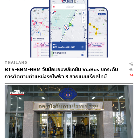
ด้าน สุรพงษ์ เลาหะอัญญา กรรมการผู้อำนวยการ บมจ.ระบบ
ขนส่งมวลชนกรุงเทพ (BTSC) และกรรมการ บมจ.บีทีเอส
กรุ๊ป โฮลดิ้งส์ (BTS) กล่าวว่า กรณีที่เกิดขึ้นยังคงเป็นเพียง
การแจ้งข้อกล่าวหาจากคณะกรรมการ ป.ป.ช. เท่านั้น และ
BTS ยังไม่ถูกฟ้องร้องหรือดำเนินคดีแต่อย่างใด และมีสิทธิที่
จะคัดค้านเพื่อแก้ไขข้อกล่าวหาตามกระบวนการของ
กฎหมาย และทางบริษัทฯ ยินดีให้ความร่วมมือตาม
THAILAND
กระบวนการทางกฎหมายทุกขั้นตอน
BTS-EBM-NBM จับมือแอปพลิเคชัน ViaBus ยกระดับ
74
การติดตามตำแหน่งรถไฟฟ้า 3 สายแบบเรียลไทม์
ทั้งนี้ บริษัทฯ ทราบว่าก่อนการจ้างในครั้งนี้ ทาง กทม. ได้มี
การหารือไปยังคณะกรรมการกฤษฎีกาในปี 2550 ซึ่งคณะ
กรรมการกฤษฎีกาได้วินิจฉัยโดยสรุปว่า การที่
กรุงเทพมหานครมอบหมายให้บริษัทกรุงเทพธนาคมดำเนิน
โครงการ และบริษัทกรุงเทพธนาคมมาว่าจ้างเอกชนเดินรถ
โดยได้รับค่าจ้างเป็นการตอบแทน ไม่ใช่การร่วมลงทุนกับ
เอกชน