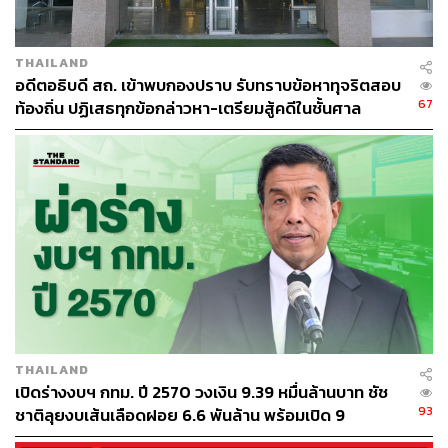
นอกจากนี้การทำสัญญาจ้างเดินรถไฟฟ้าสายสีเขียวส่วนต่อ
ขยายนี้ได้ผ่านการสอบสวนจากกรมสอบสวนคดีพิเศษ (DSI)
ในปี 2555 แล้ว โดยหลังสิ้นสุดการสอบสวนในปี 2556 กรม
THAILAND
สอบสวนคดีพิเศษและสำนักงานอัยการสูงสุดได้เห็นควรไม่
อดีตอธิบดี สถ. เข้าพบกองปราบ รับทราบข้อหาทุจริตสอบ
ฟ้อง BTS
67
ท้องถิ่น ปฏิเสธทุกข้อกล่าวหา-เตรียมสู้คดีในชั้นศาล
ส่วน สุรยุทธ ทวีกุลวัฒน์ ผู้อำนวยการใหญ่สายการเงิน BTS
กล่าวว่า ปัจจุบัน BTS มีสภาพคล่องดีอยู่ และในปีนี้บริษัทจะ
เริ่มเปิดเดินรถไฟฟ้าสายสีเหลือง ช่วงลาดพร้าว-สำโรง ใน
เดือนมิถุนายน 2566 และเปิดเดินรถไฟฟ้าสายสีชมพู ช่วงช่วง
แคราย-มีนบุรี ในเดือนสิงหาคม 2566 ซึ่งบริษัทคาดว่าจะได้
รับรายได้จากการเดินรถทั้งสองสายปีละ 2 พันล้านบาท และ
ได้รับเงินอุดหนุนงานโยธาอีกปีละ 4.7 พันล้านบาท เป็นระยะ
เวลา 10 ปี
นอกจากนี้บริษัทได้งานบริหารการเดินรถและซ่องบำรุง
THAILAND
เปิดร่างงบฯ กทม. ปี 2570 วงเงิน 9.39 หมื่นล้านบาท ชัช
(O&M) โครงการมอเตอร์เวย์ 2 สาย (สาย M6 และ M81) ซึ่ง
93
ชาติลุยงบเส้นเลือดฝอย 6.6 พันล้าน พร้อมเปิด 9
บริษัทร่วมทุนที่จะเปิดในปี 2568 จะมีรายได้เข้ามารวม 2 สาย
ยุทธศาสตร์พัฒนาเมือง
ปีละ 2 พันล้านบาท และได้รับเงินอุดหนุนงานติดตั้งระบบเก็บ