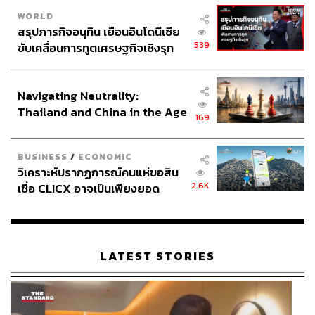
WORLD
สรุปภารกิจอนุทิน เยือนอินโดนีเซีย
539
ขับเคลื่อนการทูตเศรษฐกิจเชิงรุก
ประกาศหุ้นส่วนยุทธศาสตร์ไทย –
อินโดนีเซีย
Navigating Neutrality:
Thailand and China in the Age
169
of a New Global Order
BUSINESS
/
ECONOMIC
วิเคราะห์ปรากฏการณ์คนแห่ขอสิน
2.6K
เชื่อ CLICX อาจเป็นเพียงยอด
ภูเขาน้ำแข็ง ของปัญหาหนี้ครัว
เรือนไทยที่ถูกซุกไว้
LATEST STORIES