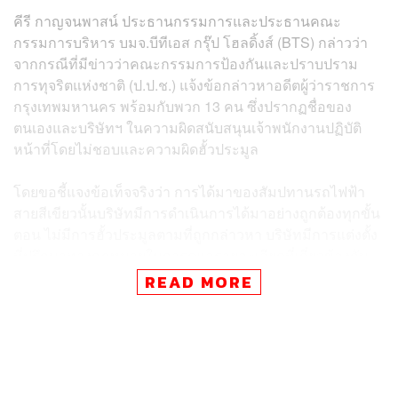
คีรี กาญจนพาสน์ ประธานกรรมการและประธานคณะ
กรรมการบริหาร บมจ.บีทีเอส กรุ๊ป โฮลดิ้งส์ (BTS) กล่าวว่า
จากกรณีที่มีข่าวว่าคณะกรรมการป้องกันและปราบปราม
การทุจริตแห่งชาติ (ป.ป.ช.) แจ้งข้อกล่าวหาอดีตผู้ว่าราชการ
กรุงเทพมหานคร พร้อมกับพวก 13 คน ซึ่งปรากฏชื่อของ
ตนเองและบริษัทฯ ในความผิดสนับสนุนเจ้าพนักงานปฏิบัติ
หน้าที่โดยไม่ชอบและความผิดฮั้วประมูล
โดยขอชี้แจงข้อเท็จจริงว่า การได้มาของสัมปทานรถไฟฟ้า
สายสีเขียวนั้นบริษัทมีการดำเนินการได้มาอย่างถูกต้องทุกขั้น
ตอน ไม่มีการฮั้วประมูลตามที่ถูกกล่าวหา บริษัทมีการแต่งตั้ง
ที่ปรึกษาทางกฎหมายในการดูแลรายละเอียดที่เกี่ยวข้องกับ
สัมปทานตลอดในช่วงสมัยของผู้ว่าราชการกรุงเทพมหานคร
READ MORE
จำนวน 4 คน ก่อนที่ ชัชชาติ สิทธิพันธุ์ จะเข้ามารับตำแหน่งผู้
ว่าราชการกรุงเทพมหานครคนปัจจุบัน
สำหรับการดำเนินคดีในเรื่องนี้ของ ป.ป.ช. ดำเนินการมา
ตั้งแต่ปี 2555 จากการที่ ส.ส. ท่านหนึ่งได้ร้องเรียนต่อกรม