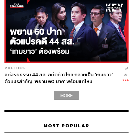
ค่าผ่านทาง ปีละ 1 พันล้านบาท (รวม 2 สาย) ระยะเวลา 20 ปี
อีกทั้งในปีนี้บริษัทเตรียมออกหุ้นกู้เพื่อความยั่งยืน วงเงินราว
1 หมื่นล้านบาท ในช่วงกลางปี 2566
บทความที่เกี่ยวข้อง
กูรูแนะกลยุทธ์นักลงทุนในปี 2023 ศึกษาตลาด อย่าหวั่
นไหว และรู้ข้อจำกัดตนเอง
สินทรัพย์ไหนรุ่ง/ร่วง? เปิด 5 คำทำนายจากผู้จัดการกอง
POLITICS
ทุนต่างๆ สำหรับปี 2023
คดีจริยธรรม 44 สส. อดีตก้าวไกล กลายเป็น ‘เกมยาว’
224
โปรดระวังดอลลาร์ ‘กลับทิศ’ กระทบเศรษฐกิจโลก
ตัวแปรสำคัญ ‘พยาน 60 ปาก’ พร้อมแค่ไหน
MORE
สามารถติดตาม THE STANDARD WEALTH
MOST POPULAR
ผ่านแอปพลิเคชันต่างๆ ที่คุณสะดวกหรือใช้งานอยู่แล้วได้เลย