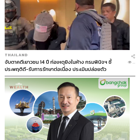
THAILAND
จับตาคดีเยาวชน 14 ปี ก่อเหตุยิงในห้าง กรมพินิจฯ ชี้
...
ประพฤติดี-รับการรักษาต่อเนื่อง ประเมินปล่อยตัว