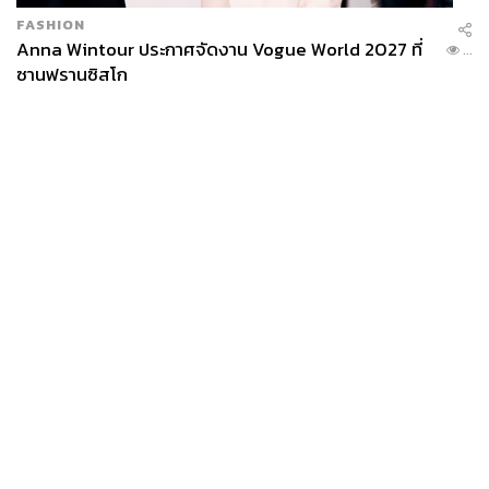
FASHION
Anna Wintour ประกาศจัดงาน Vogue World 2027 ที่
...
ซานฟรานซิสโก
News
Wealth
Pop
Podcast
Video
Now
Opinion
Careers
Events
Privacy
About
Contact
Policy
FOR
ADVERTISING
MEMBERSHIP