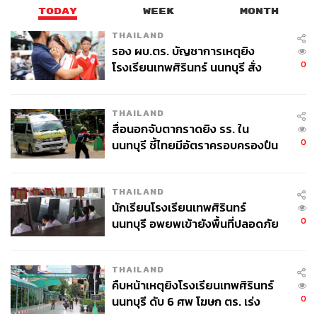
TODAY
WEEK
MONTH
THAILAND
รอง ผบ.ตร. บัญชาการเหตุยิง
0
โรงเรียนเทพศิรินทร์ นนทบุรี สั่ง
TAGS:
โครงการรถไฟฟ้าสายสีเขียว
ค้นหา 2 รอบยืนยันไร้คนติดค้าง พบ
คณะกรรมการป้องกันและปราบปรามการทุจริตแห่งชาติ
ศพปู่-ย่าที่บ้านพักผู้ก่อเหตุ
(ป.ป.ช.)
THAILAND
รถไฟฟ้าสายสีเขียว
สุรพงษ์ เลาหะอัญญา
สื่อนอกจับตากราดยิง รร. ใน
คีรี กาญจนพาสน์
0
นนทบุรี ชี้ไทยมีอัตราครอบครองปืน
บริษัท บีทีเอส กรุ๊ป โฮลดิ้งส์ จำกัด (มหาชน)
สุรยุทธ ทวีกุลวัฒน์
สูงในระดับต้นของภูมิภาค
THAILAND
นักเรียนโรงเรียนเทพศิรินทร์
0
นนทบุรี อพยพเข้ายังพื้นที่ปลอดภัย
ชั่วคราว หลังเหตุใช้อาวุธปืนภายใน
โรงเรียนคลี่คลาย
THAILAND
คืบหน้าเหตุยิงโรงเรียนเทพศิรินทร์
125
0
นนทบุรี ดับ 6 ศพ โฆษก ตร. เร่ง