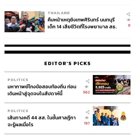
สอบปมขโมยปืนปู่ก่อเหตุ
ABOUT THE AUTHOR
THAILAND
ประลองยุทธ ผงงอย
คืบหน้าเหตุยิงเทพศิรินทร์ นนทบุรี
THE STANDARD WEALTH Feature Editor
0
เด็ก 14 เสียชีวิตที่โรงพยาบาล สธ.
ยืนยันครูเสียชีวิต 5 ราย เจ็บ 22
ราย
EDITOR'S PICKS
POLITICS
มหากาพย์โกงข้อสอบท้องถิ่น ก่อน
562
เดินหน้าสู่จุดจบในสัปดาห์นี้
POLITICS
เส้นทางคดี 44 สส. ในชั้นศาลฎีกา
197
จะรู้ผลเมื่อไร