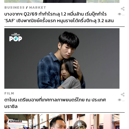
BUSINESS
/
MARKET
บางจากฯ Q2/69 ทำกำไรทะลุ 1.2 หมื่นล้าน เริ่มบุ๊กกำไร
...
‘SAF’ เชิงพาณิชย์ครั้งแรก หนุนรายได้ครึ่งปีทะลุ 3.2 แสน
ล้าน
FILM
ตาโขน เตรียมฉายที่เทศกาลภาพยนตร์ไทย ณ ประเทศ
...
บราซิล