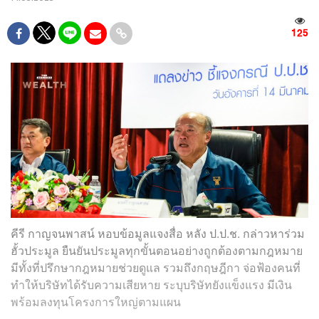
125
คีรี กาญจนพาสน์ หอบข้อมูลแจงสื่อ หลัง ป.ป.ช. กล่าวหาร่วม
ฮั้วประมูล ยืนยันประมูลทุกขั้นตอนอย่างถูกต้องตามกฎหมาย
มีทั้งที่ปรึกษากฎหมายช่วยดูแล รวมถึงกฤษฎีกา จ่อฟ้องคนที่
ทำให้บริษัทได้รับความเสียหาย ระบุบริษัทยังแข็งแรง มีเงิน
พร้อมลงทุนโครงการใหญ่ตามแผน