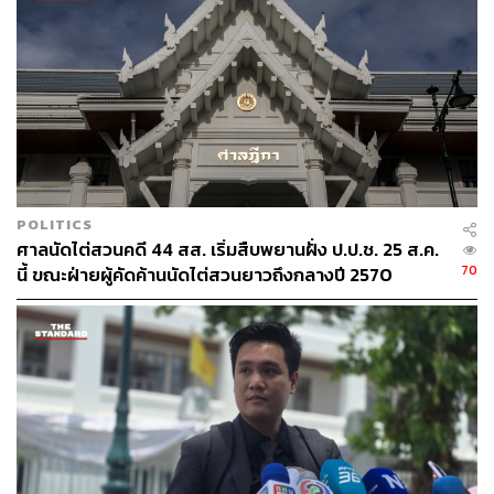
จริงอาจจะมีเจ้าหน้าที่รัฐระดับปฏิบัติการถูกดำเนินคดี แต่
ประชาชนทั่วไปไม่มีทางรู้ว่ามีฝ่ายนโยบายเกี่ยวข้องหรือได้
สั่งการหรือไม่อย่างไร
อภิชาติกล่าวต่อไปว่า มีความเป็นไปได้ที่ภายใต้กระแส
นโยบายของรัฐบาลและกระทรวงเกษตรและสหกรณ์ที่ได้
เปลี่ยนแปลงหลักเกณฑ์บางประการของที่ดิน ส.ป.ก. โดยใช้
คำว่า ‘โฉนด ส.ป.ก.’ ขณะนี้มีช่องว่างให้คนบางกลุ่มหรือกลุ่ม
นายทุนที่ไม่ใช่กลุ่มเกษตรกรตัวจริงแสวงหาประโยชน์โดยมิ
POLITICS
ศาลนัดไต่สวนคดี 44 สส. เริ่มสืบพยานฝั่ง ป.ป.ช. 25 ส.ค.
ชอบ หาช่องทางเพื่อเข้ามาจับจองถือครองพื้นที่มากยิ่งขึ้น
70
นี้ ขณะฝ่ายผู้คัดค้านนัดไต่สวนยาวถึงกลางปี 2570
หากเป็นเช่นนั้น แสดงให้เห็นว่ารัฐบาลไม่ได้มีการเตรียม
มาตรการป้องกันที่ดินรัฐหลุดมือจากประชาชนกลุ่มเกษตรกร
จนกลายเป็นคำถามต่อมาว่า รัฐมนตรีว่าการกระทรวงเกษตร
และสหกรณ์ที่รับผิดชอบนโยบายนี้โดยตรง รวมถึงนายก
รัฐมนตรี จะแสดงความรับผิดชอบต่อกรณีปัญหาที่เกิดขึ้นนี้
อย่างไร และจะมีแนวทางป้องกันอย่างเป็นรูปธรรมอย่างไร
อย่าเหมารวมที่ดิน ส.ป.ก. อื่นๆ