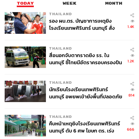
การพัฒนาคุณภาพชีวิตอย่างยั่งยืนได้
TODAY
WEEK
MONTH
THAILAND
อภิชาติกล่าวทิ้งท้ายว่า หากรัฐบาลต้องการแก้ไขปัญหาจริง
รอง ผบ.ตร. บัญชาการเหตุยิง
ควรเร่งตรวจสอบข้อมูลสิทธิของผู้ได้รับ ส.ป.ก. ทั่วประเทศ
1.4K
โรงเรียนเทพศิรินทร์ นนทบุรี สั่ง
เพื่อให้ทราบถึงข้อมูลผู้ถือครองจริงในปัจจุบันว่าเป็นกลุ่ม
ค้นหา 2 รอบยืนยันไร้คนติดค้าง พบ
เกษตรกรตามคุณสมบัติหรือไม่ ซึ่งหากเป็นผู้ที่ผิดคุณสมบัติ
ศพปู่-ย่าที่บ้านพักผู้ก่อเหตุ
ตามระเบียบกฎหมายต้องเร่งดำเนินการเพิกถอนสิทธิ และ
THAILAND
จัดสรรที่ดินให้กับกลุ่มเกษตรกรที่มีคุณสมบัติถูกต้อง
สื่อนอกจับตากราดยิง รร. ใน
1.2K
นนทบุรี ชี้ไทยมีอัตราครอบครองปืน
TAGS:
เขาใหญ่
พรรคก้าวไกล
อภิชาติ ศิริสุนทร
สูงในระดับต้นของภูมิภาค
สำนักงานการปฏิรูปที่ดินเพื่อเกษตรกรรม (ส.ป.ก.)
THAILAND
นักเรียนโรงเรียนเทพศิรินทร์
814
นนทบุรี อพยพเข้ายังพื้นที่ปลอดภัย
ชั่วคราว หลังเหตุใช้อาวุธปืนภายใน
โรงเรียนคลี่คลาย
THAILAND
คืบหน้าเหตุยิงโรงเรียนเทพศิรินทร์
129
666
นนทบุรี ดับ 6 ศพ โฆษก ตร. เร่ง
สอบปมขโมยปืนปู่ก่อเหตุ