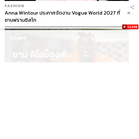
FASHION
Anna Wintour ประกาศจัดงาน Vogue World 2027 ที่
...
ซานฟรานซิสโก
SPORT
ยาน ดิโอม็องเด้ 2 ปีก่อนยังไร้สโมสรอาชีพ สู่นักเตะค่าตัว
...
125 ล้านยูโร กับคำสัญญาถึงน้องสาวผู้ล่วงลับ