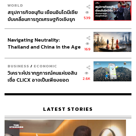
WORLD
สรุปภารกิจอนุทิน เยือนอินโดนีเซีย
539
ขับเคลื่อนการทูตเศรษฐกิจเชิงรุก
ประกาศหุ้นส่วนยุทธศาสตร์ไทย –
อินโดนีเซีย
Navigating Neutrality:
Thailand and China in the Age
169
of a New Global Order
BUSINESS
/
ECONOMIC
วิเคราะห์ปรากฏการณ์คนแห่ขอสิน
2.6K
เชื่อ CLICX อาจเป็นเพียงยอด
ภูเขาน้ำแข็ง ของปัญหาหนี้ครัว
เรือนไทยที่ถูกซุกไว้
LATEST STORIES