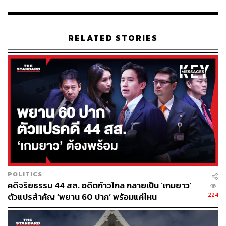
ประเด็นที่ 2 กรณีข้อพิพาทดังกล่าวพบข้อพิรุธหลายประการ
เช่น การพิจารณาคุณสมบัติผู้ได้รับสิทธิ ส.ป.ก. ความถูกต้อง
RELATED STORIES
ของขั้นตอนการสำรวจรังวัดแปลงที่ดิน สภาพพื้นที่ไม่เหมาะ
สม ขัดแย้งกับการเป็นพื้นที่เกษตรปกติ ซึ่งอันที่จริงการได้มา
ซึ่งสิทธิในที่ ส.ป.ก. นั้นต้องผ่านขั้นตอนการตรวจสอบ
พิจารณาหลายขั้น ทั้งชั้นเอกสารที่ต้องตรวจสอบคุณสมบัติ
ขั้นสำรวจรังวัดแปลงที่ดิน การสอบสวนสิทธิ ตรวจสอบบัญชี
คัดเลือกเกษตรกร ตรวจสอบระยะเวลาการถือครองที่ดิน หรือ
การแจ้งผลและคัดค้าน
ตัวอย่างกรณีนี้ จำนวนหลายแปลงพบว่าผู้ใหญ่บ้านในพื้นที่ไม่
ทราบว่าบุคคลที่มีชื่อได้รับการจัดสรรคือใคร ไม่พบว่าเป็น
ชาวบ้านที่ทำกินอยู่ในพื้นที่ เป็นเหตุให้เกิดข้อสงสัยว่าผู้ได้รับ
การจัดสรรเป็นเกษตรกรตัวจริงหรือไม่ ส่อให้เห็นว่ามีความ
POLITICS
เป็นไปได้ว่าอาจมีการทุจริตในการออก ส.ป.ก.​ ที่เกิดขึ้น
คดีจริยธรรม 44 สส. อดีตก้าวไกล กลายเป็น ‘เกมยาว’
224
ระหว่างการดำเนินนโยบายของรัฐมนตรีว่าการกระทรวง
ตัวแปรสำคัญ ‘พยาน 60 ปาก’ พร้อมแค่ไหน
เกษตรและสหกรณ์คนปัจจุบัน และส่วนหนึ่งเป็นการดำเนิน
การตามนโยบายของรัฐบาล ซึ่งหากพบการกระทำความผิด