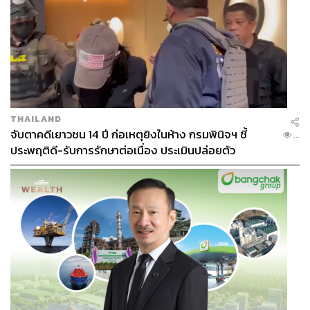
THAILAND
จับตาคดีเยาวชน 14 ปี ก่อเหตุยิงในห้าง กรมพินิจฯ ชี้
...
ประพฤติดี-รับการรักษาต่อเนื่อง ประเมินปล่อยตัว