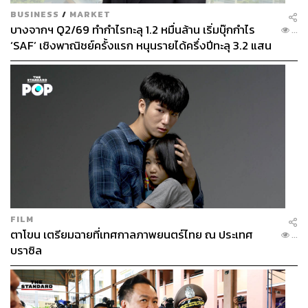
BUSINESS
/
MARKET
บางจากฯ Q2/69 ทำกำไรทะลุ 1.2 หมื่นล้าน เริ่มบุ๊กกำไร
...
‘SAF’ เชิงพาณิชย์ครั้งแรก หนุนรายได้ครึ่งปีทะลุ 3.2 แสน
ล้าน
FILM
ตาโขน เตรียมฉายที่เทศกาลภาพยนตร์ไทย ณ ประเทศ
...
บราซิล