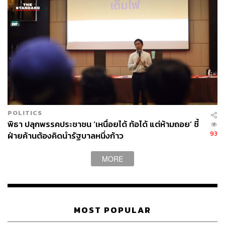
ผลกระทบต่อประชาชนที่มีสิทธิถูกต้องได้รับความเดือดร้อน
อย่างไม่เป็นธรรม
แนะทุกฝ่ายมีส่วนร่วมปรับนโยบาย ส.ป.ก.
ประเด็นที่ 4 นโยบายด้านการปฏิรูปที่ดินมีความจำเป็นที่จะ
ต้องเป็นไปเพื่อการใช้ประโยชน์ด้านเกษตรกรรม โดยเฉพาะ
กลุ่มเกษตรรายย่อย ดังนั้นการพิจารณาปรับปรุงเปลี่ยนแปลง
POLITICS
นโยบาย ส.ป.ก. ควรเป็นไปด้วยกระบวนการมีส่วนร่วมอย่าง
พิธา ปลุกพรรคประชาชน ‘เหนื่อยได้ ท้อได้ แต่ห้ามถอย’ ชี้
เข้มข้นตั้งแต่ระดับชุมชนและทุกฝ่ายที่เกี่ยวข้อง บนฐานของ
93
ฝ่ายค้านต้องคิดนำรัฐบาลหนึ่งก้าว
ข้อมูลข้อเท็จจริงและการวิเคราะห์เชิงสหวิชาการอย่างรอบ
ด้าน เนื่องจากเกี่ยวข้องโดยตรงกับปัญหาความเหลื่อมล้ำเชิง
MORE
โครงสร้างของประเทศที่สัมพันธ์โดยตรงกับปัญหาการ
จัดการที่ดิน ดังนั้นบทบาทของหน่วยงานด้านการปฏิรูปที่ดิน
เพื่อเกษตรกรรมจึงไม่ควรทำเพียงแค่การจัดสรรที่ดิน แต่ควร
มีนโยบายสนับสนุนให้เกษตรกรสามารถพัฒนาอาชีพ เงินทุน
MOST POPULAR
สาธารณูปโภค การตลาด เพื่อสามารถรักษาที่ดินพร้อมกับ