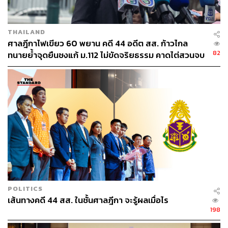
ประเด็นที่ 3 จากที่มีการอ้างข้อมูลว่า นอกจากพื้นที่เขาใหญ่
THAILAND
แล้วยังพบการออก ส.ป.ก. ทับซ้อนเขตพื้นที่อุทยานแห่งชาติ
ศาลฎีกาไฟเขียว 60 พยาน คดี 44 อดีต สส. ก้าวไกล
ทั่วประเทศ โดยจากการสำรวจอุทยานแห่งชาติ 142 แห่ง พบ
82
ทนายย้ำจุดยืนชงแก้ ม.112 ไม่ขัดจริยธรรม คาดไต่สวนจบ
พื้นที่ทับซ้อนประมาณ 205,000 ไร่ เฉพาะแค่พื้นที่อุทยาน
พฤษภาคมปี 2570
แห่งชาติทับลานก็สูงถึง 7-8 หมื่นไร่แล้ว ซึ่งเป็นตัวเลขที่สูง
มาก และมีการแถลงจากสำนักงาน ส.ป.ก. ว่า “เราจะไม่จัด
พื้นที่แนวกันชนให้กับเกษตรกรทำกินโดยเด็ดขาด”
อภิชาติกล่าวว่า ประเด็นนี้ต้องระมัดระวังเป็นอย่างยิ่ง
เนื่องจากพื้นที่แนวกันชนที่ถูกกล่าวอ้างว่าจะดำเนินการเพิก
ถอนทั้งหมดกว่า 2 แสนไร่นั้นไม่ใช่ต้นตอของปัญหาทั้งหมด
แต่เกิดจากกระบวนการขั้นตอนของหน่วยงานรัฐ ซึ่งต้อง
แยกแยะเป็นกรณี ไม่ควรจะนำเอาปัญหาพิพาทกรณีเดียวนี้ไป
เหมารวมกับพื้นที่อื่นๆ ทั้งประเทศ เนื่องจากจะส่งผลกระทบ
POLITICS
ต่อพื้นที่ ส.ป.ก. อื่นๆ ที่ดำเนินการถูกต้อง และมีประชาชนทำ
เส้นทางคดี 44 สส. ในชั้นศาลฎีกา จะรู้ผลเมื่อไร
ประโยชน์ตามสิทธิ จึงไม่ควรจะนำปัญหาเรื่องแนวเขตของ
198
รัฐที่ทับซ้อนกันและยังไม่มีความชัดเจนนี้ไปเป็นเงื่อนไขให้ส่ง