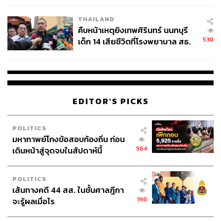
ABOUT THE AUTHOR
THAILAND
คืบหน้าเหตุยิงเทพศิรินทร์ นนทบุรี
THE STANDARD TEAM
530
เด็ก 14 เสียชีวิตที่โรงพยาบาล สธ.
กองบรรณาธิการ THE STANDARD
ยืนยันครูเสียชีวิต 5 ราย เจ็บ 22
ราย
EDITOR'S PICKS
POLITICS
มหากาพย์โกงข้อสอบท้องถิ่น ก่อน
564
เดินหน้าสู่จุดจบในสัปดาห์นี้
POLITICS
เส้นทางคดี 44 สส. ในชั้นศาลฎีกา
198
จะรู้ผลเมื่อไร