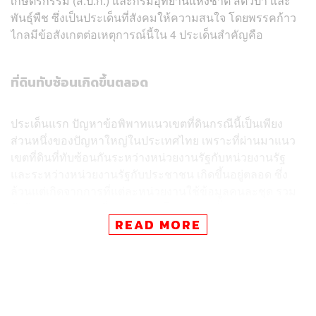
เกษตรกรรม (ส.ป.ก.) และกรมอุทยานแห่งชาติ สัตว์ป่า และ
พันธุ์พืช ซึ่งเป็นประเด็นที่สังคมให้ความสนใจ โดยพรรคก้าว
ไกลมีข้อสังเกตต่อเหตุการณ์นี้ใน 4 ประเด็นสำคัญคือ
ที่ดินทับซ้อนเกิดขึ้นตลอด
ประเด็นแรก ปัญหาข้อพิพาทแนวเขตที่ดินกรณีนี้เป็นเพียง
ส่วนหนึ่งของปัญหาใหญ่ในประเทศไทย เพราะที่ผ่านมาแนว
เขตที่ดินที่ทับซ้อนกันระหว่างหน่วยงานรัฐกับหน่วยงานรัฐ
และระหว่างหน่วยงานรัฐกับประชาชน เกิดขึ้นอยู่ตลอด ซึ่ง
ล้วนแต่เกิดจากการที่แต่ละหน่วยงานใช้ข้อมูลคนละชุด รวม
ถึงมีการปรับปรุงเปลี่ยนแปลงมาโดยตลอด ทั้งแนวเขต ส.ป.ก.
READ MORE
แนวเขตป่าอุทยานแห่งชาติ เขตป่าสงวนแห่งชาติ หรือที่ดิน
อื่นๆ ของรัฐ ที่ต่างมีการประกาศทับซ้อนกันจำนวนไม่น้อย
รวมถึงกรณีทับซ้อนกับที่ดินเดิมของประชาชนที่ได้ใช้
ประโยชน์มาก่อน
ดังนั้นรัฐบาลต้องเร่งรัดโครงการปรับปรุงแนวเขตที่ดินเพื่อยุติ