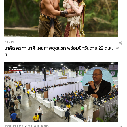
FILM
นาคี๓ ครุฑา นาคี เผยภาพชุดแรก พร้อมปักวันฉาย 22 ต.ค.
...
นี้
POLITICS
/
THAILAND