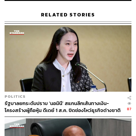
เท็จจริงล่วงหน้า ยังคงเป็นหลักการสำคัญที่ทุกฝ่ายควรยึดถือ
ร่วมกัน
RELATED STORIES
TAGS:
การรถไฟแห่งประเทศไทย
บุรีรัมย์
กรมที่ดิน
เขากระโดง
ชนินทร์ แก่นหิรัญ
1.0K
POLITICS
รัฐบาลยกระดับปราบ ‘นอมินี’ สแกนลึกเส้นทางเงิน-
ABOUT THE AUTHOR
87
โครงสร้างผู้ถือหุ้น ดีเดย์ 1 ส.ค. ปิดช่องโหว่ธุรกิจต่างชาติ
สวมสิทธิ์
THE STANDARD TEAM
กองบรรณาธิการ THE STANDARD