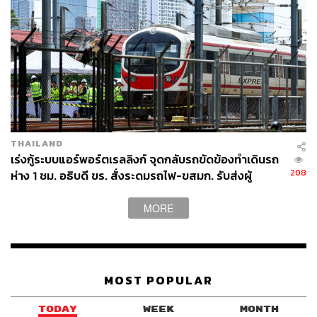
THAILAND
เร่งกู้ระบบแอร์พอร์ตเรลลิงก์ จุดกลับรถขัดข้องทำเดินรถ
208
ห่าง 1 ชม. อธิบดี ขร. สั่งระดมรถไฟ-ขสมก. รับส่งผู้
โดยสาร
MORE
MOST POPULAR
TODAY
WEEK
MONTH