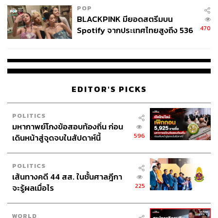
POP
BLACKPINK มียอดสตรีมบน
470
Spotify จากประเทศไทยสูงถึง 536
ล้านครั้ง ตลอด 10 ปีที่ผ่านมา
EDITOR'S PICKS
POLITICS
มหากาพย์โกงข้อสอบท้องถิ่น ก่อน
596
เดินหน้าสู่จุดจบในสัปดาห์นี้
POLITICS
เส้นทางคดี 44 สส. ในชั้นศาลฎีกา
225
จะรู้ผลเมื่อไร
WORLD