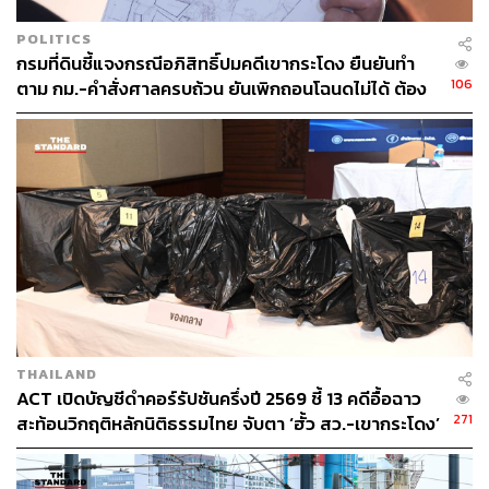
POLITICS
กรมที่ดินชี้แจงกรณีอภิสิทธิ์ปมคดีเขากระโดง ยืนยันทำ
106
ตาม กม.-คำสั่งศาลครบถ้วน ยันเพิกถอนโฉนดไม่ได้ ต้อง
รอศาลชี้ขาด
THAILAND
ACT เปิดบัญชีดำคอร์รัปชันครึ่งปี 2569 ชี้ 13 คดีอื้อฉาว
271
สะท้อนวิกฤติหลักนิติธรรมไทย จับตา ‘ฮั้ว สว.-เขากระโดง’
ยังไร้ข้อยุติ