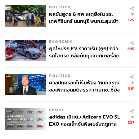
POLITICS
ผลชันสูตร 8 ศพ เหตุยิงใน รร.
1.2K
เทพศิรินทร์ นนทบุรี พบกระสุนเข้า
จุดสำคัญ ‘ศีรษะ-หน้าอก’ ครูถูกยิง
4 นัด จากระยะไกล
ECONOMIC
ยุคใหม่รถ EV ราคาเริ่ม (ถูก) กว่า
1K
รถไฮบริด หลังต้นทุนแบตเตอรี่ลด
ลง - จีนแห่บุกตลาดเกิดใหม่
POLITICS
ศาลปกครองไม่รับฟ้อง ‘หมอสรณ’
881
ขอเพิกถอนมติสรรหา กสทช. ชี้ยัง
ไม่ใช่ผู้เดือดร้อนเสียหาย
SPORT
adidas เปิดตัว Adizero EVO SL
837
EXO คอลเล็กชันพิเศษรับฤดูกาล
College Football