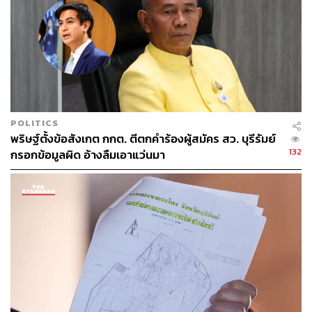
ABOUT THE PHOTOGRAPHER
ณาฌารัฐ ภักดีอาสา
ช่างภาพข่าว ประจำสำนักข่าว THE
STANDARD
POLITICS
พริษฐ์ตั้งข้อสังเกต กกต. ตีตกคำร้องผู้สมัคร สว. บุรีรัมย์
132
กรอกข้อมูลผิด อ้างลืมเอาแว่นมา