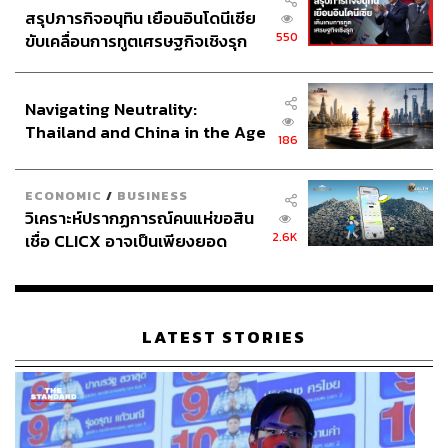
สรุปภารกิจอนุทิน เยือนอินโดนีเซีย
550
ขับเคลื่อนการทูตเศรษฐกิจเชิงรุก
ประกาศหุ้นส่วนยุทธศาสตร์ไทย –
อินโดนีเซีย
Navigating Neutrality:
Thailand and China in the Age
186
of a New Global Order
ECONOMIC
/
BUSINESS
วิเคราะห์ปรากฏการณ์คนแห่ขอสิน
2.6K
เชื่อ CLICX อาจเป็นเพียงยอด
ภูเขาน้ำแข็ง ของปัญหาหนี้ครัว
เรือนไทยที่ถูกซุกไว้
LATEST STORIES