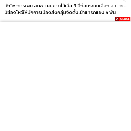
นักวิชาการเผย สนช. เคยคาดไว้เมื่อ 9 ปีก่อนระบบเลือก สว.
...
มีช่องโหว่ให้นักการเมืองส่งกลุ่มจัดตั้งเข้าแทรกแซง 5 พัน
ล้านยึดประเทศได้
News
Wealth
Pop
Podcast
Video
Now
Opinion
Careers
Events
Privacy
About
Contact
Policy
FOR
ADVERTISING
MEMBERSHIP