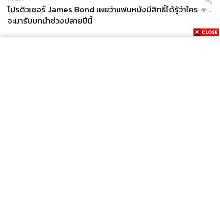
โปรดิวเซอร์ James Bond เผยว่าแฟนหนังมีสิทธิ์ได้รู้ว่าใคร
...
จะมารับบทนำช่วงปลายปีนี้
News
Wealth
Pop
Podcast
Video
Now
Opinion
Careers
Events
Privacy
About
Contact
Policy
FOR
ADVERTISING
MEMBERSHIP