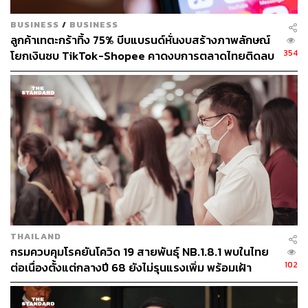
BUSINESS
/
BUSINESS
ลูกค้าเทตะกร้าทิ้ง 75% บีบแบรนด์หั่นงบสร้างภาพลักษณ์
354
โยกเงินซบ TikTok-Shopee คาดงบการตลาดไทยติดลบ
ครั้งแรกในรอบ 14 ปี
THAILAND
กรมควบคุมโรคยันโควิด 19 สายพันธุ์ NB.1.8.1 พบในไทย
102
ต่อเนื่องตั้งแต่กลางปี 68 ยังไม่รุนแรงเพิ่ม พร้อมเฝ้า
ระวัง-ติดตามใกล้ชิด