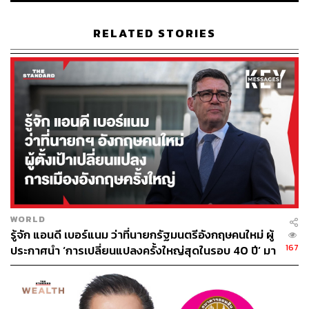
TAGS:
เชื้อไวรัสโคโรนา
COVID-19
โควิด-19
RELATED STORIES
วัคซีนไวรัสโคโรนา
วัคซีนโควิด-19
Sinovac
อัมพฤกษ์
91
WORLD
ABOUT THE AUTHOR
รู้จัก แอนดี เบอร์แนม ว่าที่นายกรัฐมนตรีอังกฤษคนใหม่ ผู้
167
ประกาศนำ ‘การเปลี่ยนแปลงครั้งใหญ่สุดในรอบ 40 ปี’ มา
นพ.ชนาธิป ไชยเหล็ก
สู่การเมืองอังกฤษ
แพทย์เวชศาสตร์ป้องกัน (แขนงระบาดวิทยา)
อบรมด้านระบาดวิทยาภาคสนาม (FETP) ที่
กรมควบคุมโรค และศึกษาต่อสาธารณสุข
ศาสตรมหาบันฑิตที่มหาวิทยาลัยมหิดล