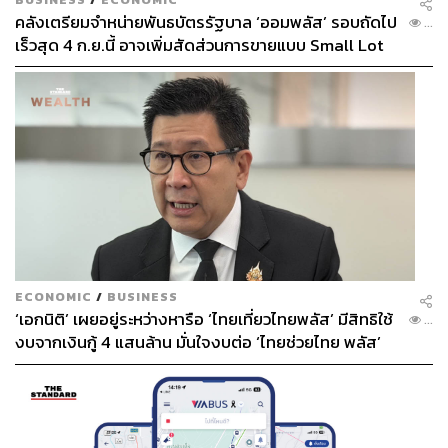
คลังเตรียมจำหน่ายพันธบัตรรัฐบาล ‘ออมพลัส’ รอบถัดไป
...
เร็วสุด 4 ก.ย.นี้ อาจเพิ่มสัดส่วนการขายแบบ Small Lot
First มากขึ้น
ECONOMIC
/
BUSINESS
‘เอกนิติ’ เผยอยู่ระหว่างหารือ ‘ไทยเที่ยวไทยพลัส’ มีสิทธิใช้
...
งบจากเงินกู้ 4 แสนล้าน มั่นใจงบต่อ ‘ไทยช่วยไทย พลัส’
เฟส 2 มีเพียงพอ