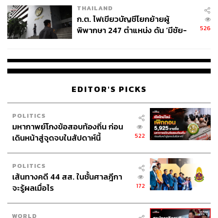
THAILAND
ก.ต. ไฟเขียวบัญชีโยกย้ายผู้
526
พิพากษา 247 ตำแหน่ง ดัน ‘มีชัย-
สรรพวิทย์’ คุมศาลอาญา-แพ่ง ‘วิธู
ร’ นั่งประธานศาลอุทธรณ์
EDITOR'S PICKS
POLITICS
มหากาพย์โกงข้อสอบท้องถิ่น ก่อน
522
เดินหน้าสู่จุดจบในสัปดาห์นี้
POLITICS
เส้นทางคดี 44 สส. ในชั้นศาลฎีกา
172
จะรู้ผลเมื่อไร
WORLD