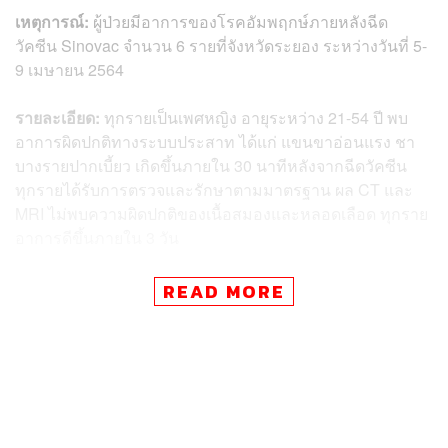
เหตุการณ์:
ผู้ป่วยมีอาการของโรคอัมพฤกษ์ภายหลังฉีด
วัคซีน Sinovac จำนวน 6 รายที่จังหวัดระยอง ระหว่างวันที่ 5-
9 เมษายน 2564
รายละเอียด:
ทุกรายเป็นเพศหญิง อายุระหว่าง 21-54 ปี พบ
อาการผิดปกติทางระบบประสาท ได้แก่ แขนขาอ่อนแรง ชา
บางรายปากเบี้ยว เกิดขึ้นภายใน 30 นาทีหลังจากฉีดวัคซีน
ทุกรายได้รับการตรวจและรักษาตามมาตรฐาน ผล CT และ
MRI ไม่พบความผิดปกติของเนื้อสมองและหลอดเลือด ทุกราย
อาการดีขึ้นภายใน 3 วัน
คุณภาพของวัคซีน:
ทุกรายได้รับวัคซีนล็อตเดียวกัน (Lot No.
READ MORE
J202103001) ผลการตรวจสอบคุณภาพโดย
สถาบันชีววัตถุ
ไม่พบความผิดปกติ และล็อตนี้มีการกระจายทั่วประเทศ มีผู้ได้
รับวัคซีนมากกว่า 3 แสนคน แต่ไม่พบความผิดปกติเหมือนกับ
เหตุการณ์นี้
ความเห็นของคณะกรรมการ: