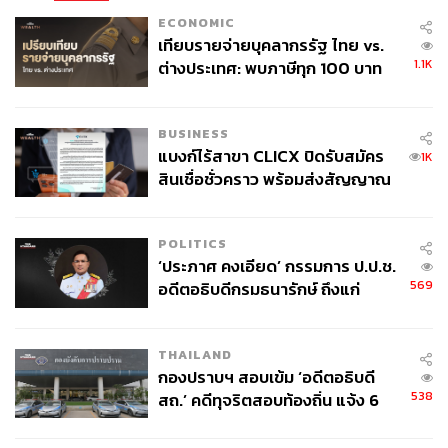
ECONOMIC
เทียบรายจ่ายบุคลากรรัฐ ไทย vs.
1.1K
ต่างประเทศ: พบภาษีทุก 100 บาท
ของคนไทยใช้ไปกับข้าราชการเฉียด
40 บาท
BUSINESS
แบงก์ไร้สาขา CLICX ปิดรับสมัคร
1K
สินเชื่อชั่วคราว พร้อมส่งสัญญาณ
เตือนกลุ่มกู้เงินผิดวัตถุประสงค์-ให้
ข้อมูลเท็จ เตรียมดำเนินคดีเด็ดขาด
POLITICS
‘ประภาศ คงเอียด’ กรรมการ ป.ป.ช.
569
อดีตอธิบดีกรมธนารักษ์ ถึงแก่
อนิจกรรม
THAILAND
กองปราบฯ สอบเข้ม ‘อดีตอธิบดี
538
สถ.’ คดีทุจริตสอบท้องถิ่น แจ้ง 6
ข้อหาหนัก จ่อชง ป.ป.ช. 12 ส.ค. นี้