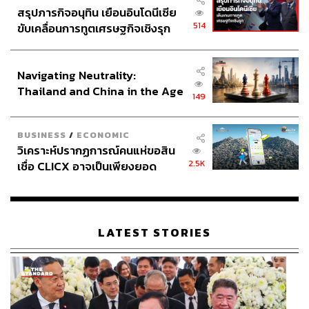
สรุปภารกิจอนุทิน เยือนอินโดนีเซีย
514
ขับเคลื่อนการทูตเศรษฐกิจเชิงรุก
ประกาศหุ้นส่วนยุทธศาสตร์ไทย –
อินโดนีเซีย
Navigating Neutrality:
Thailand and China in the Age
149
of a New Global Order
BUSINESS
/
ECONOMIC
วิเคราะห์ปรากฏการณ์คนแห่ขอสิน
2.5K
เชื่อ CLICX อาจเป็นเพียงยอด
ภูเขาน้ำแข็ง ของปัญหาหนี้ครัว
เรือนไทยที่ถูกซุกไว้
LATEST STORIES