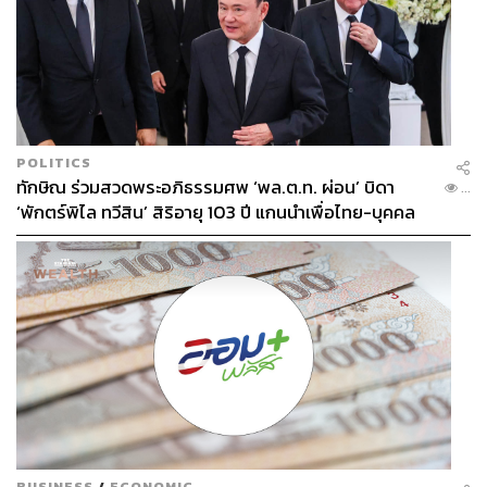
POLITICS
ทักษิณ ร่วมสวดพระอภิธรรมศพ ‘พล.ต.ท. ผ่อน’ บิดา
...
‘พักตร์พิไล ทวีสิน’ สิริอายุ 103 ปี แกนนำเพื่อไทย-บุคคล
หลากวงการร่วมอาลัย
BUSINESS
/
ECONOMIC