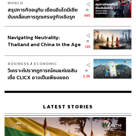
WORLD
สรุปภารกิจอนุทิน เยือนอินโดนีเซีย
495
ขับเคลื่อนการทูตเศรษฐกิจเชิงรุก
ประกาศหุ้นส่วนยุทธศาสตร์ไทย –
อินโดนีเซีย
Navigating Neutrality:
Thailand and China in the Age
135
of a New Global Order
BUSINESS
/
ECONOMIC
วิเคราะห์ปรากฏการณ์คนแห่ขอสิน
2.3K
เชื่อ CLICX อาจเป็นเพียงยอด
ภูเขาน้ำแข็ง ของปัญหาหนี้ครัว
เรือนไทยที่ถูกซุกไว้
LATEST STORIES