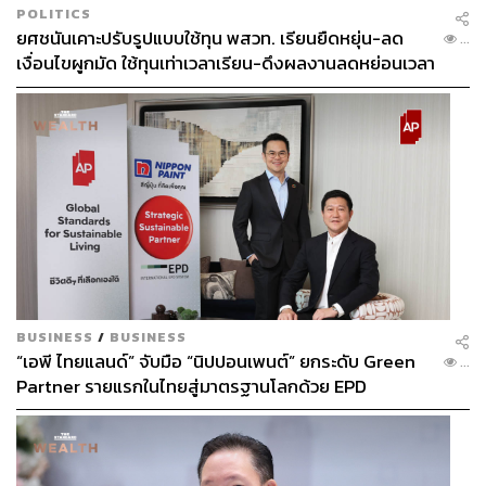
POLITICS
ยศชนันเคาะปรับรูปแบบใช้ทุน พสวท. เรียนยืดหยุ่น-ลด
...
เงื่อนไขผูกมัด ใช้ทุนเท่าเวลาเรียน-ดึงผลงานลดหย่อนเวลา
ดันให้มีผลย้อนหลัง
BUSINESS
/
BUSINESS
“เอพี ไทยแลนด์” จับมือ “นิปปอนเพนต์” ยกระดับ Green
...
Partner รายแรกในไทยสู่มาตรฐานโลกด้วย EPD
International พร้อมชูแนวคิด Global Standards for
Global Sustainable Living ส่งมอบบ้านคุณภาพ ลด
ผลกระทบต่อสิ่งแวดล้อม พร้อมปั้นนักออกแบบที่ใส่ใจโลก