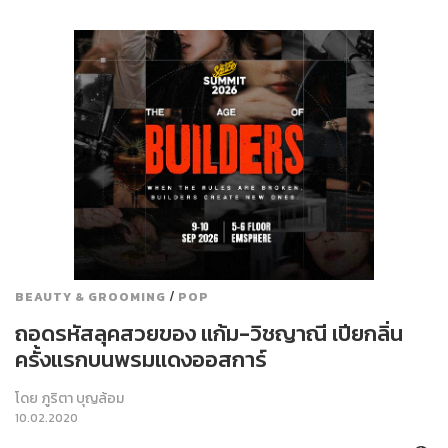
/
BEAUTY & GROOMING
POP
ถอดรหัสลุคสวยของ แก้ม-วิชญาณี เปียกลิ่น
ครั้งแรกบนพรมแดงออสการ์
โดย
ภูริตา บุญล้อม
10.02.2020