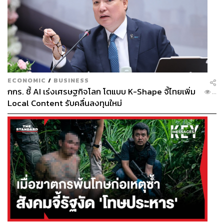
ECONOMIC
/
BUSINESS
กกร. ชี้ AI เร่งเศรษฐกิจโลก โตแบบ K-Shape จี้ไทยเพิ่ม
...
Local Content รับคลื่นลงทุนใหม่