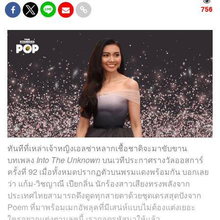
756
ทันทีที่เหล่าเจ้าหญิงเอลซ่าหลากเชื้อชาติจะมาขับขาน
บทเพลง
Into The Unknown
บนเวทีประกาศรางวัลออสการ์
ครั้งที่ 92 เมื่อทั้งหมดปรากฏตัวบนพรมแดงพร้อมกัน บอกเลย
ว่า แก้ม-วิชญาณี เปียกลิ่น นักร้องสาวเสียงทรงพลังจาก
ประเทศไทยสามารถดึงดูดทุกสายตาด้วยชุดเดรสสุดปังจาก
Poem ที่มาพร้อมเมกอัพลุคที่มีเสน่ห์แบบไม่ต้องแต่งเยอะ
ใครอยากแต่งตามลุคนี้ เราถอดรหัสมาให้แล้ว