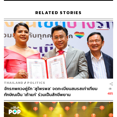
RELATED STORIES
THAILAND
/
POLITICS
จักรภพควงคู่รัก ‘สุไพรพล’ จดทะเบียนสมรสเท่าเทียม
485
ทักษิณเป็น ‘เถ้าแก่’ ร่วมเป็นสักขีพยาน