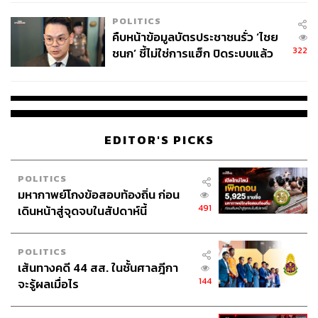
POLITICS
คืบหน้าข้อมูลบัตรประชาชนรั่ว ‘ไชย
322
ชนก’ ชี้ไม่ใช่การแฮ็ก ปิดระบบแล้ว
พบต้นตอจาก IP เดียว
EDITOR'S PICKS
POLITICS
มหากาพย์โกงข้อสอบท้องถิ่น ก่อน
491
เดินหน้าสู่จุดจบในสัปดาห์นี้
POLITICS
เส้นทางคดี 44 สส. ในชั้นศาลฎีกา
144
จะรู้ผลเมื่อไร