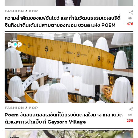
FASHION
/
POP
ความสำคัญของแฟชั่นโชว์ และทำไมวัฒนธรรมเซเลบริตี้
476
จีนถึงน่าตื่นเต้นในสายตาของฌอน ชวนล แห่ง POEM
FASHION
/
POP
Poem จัดอินสตอลเลชันที่ได้แรงบันดาลใจมาจากสายวัด
238
ตัวและการตัดเย็บ ที่ Gaysorn Village