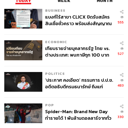
TODAY
WEEK
MONTH
BUSINESS
แบงก์ไร้สาขา CLICX ปิดรับสมัคร
555
สินเชื่อชั่วคราว พร้อมส่งสัญญาณ
เตือนกลุ่มกู้เงินผิดวัตถุประสงค์-ให้
ข้อมูลเท็จ เตรียมดำเนินคดีเด็ดขาด
ECONOMIC
เทียบรายจ่ายบุคลากรรัฐ ไทย vs.
527
ต่างประเทศ: พบภาษีทุก 100 บาท
ของคนไทยใช้ไปกับข้าราชการเฉียด
40 บาท
POLITICS
‘ประภาศ คงเอียด’ กรรมการ ป.ป.ช.
483
อดีตอธิบดีกรมธนารักษ์ ถึงแก่
อนิจกรรม
POP
Spider-Man: Brand New Day
330
ทำรายได้ 1 พันล้านดอลลาร์จากทั่ว
โลกภายใน 6 วัน