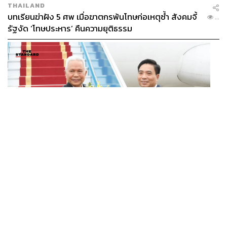
THAILAND
บทเรียนฆ่าฝัง 5 ศพ เมื่อฆาตกรพ้นโทษก่อเหตุซ้ำ สังคมจี้
...
รัฐงัด ‘โทษประหาร’ คืนความยุติธรรม
POLITICS
ประธานรัฐสภาไทยเยือนเวียดนามอย่างเป็นทางการ ตามคำ
...
เชิญประธานสภาแห่งชาติ สานสัมพันธ์แน่นแฟ้น 50 ปี