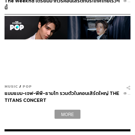
The Weeknd เตรียมมาทัวร์คอนเสิร์ตที่ประเทศไทยเร็วๆ
...
นี้
MUSIC
/
POP
แบมแบม-เจฟ-พีพี-ธามไท รวมตัวในคอนเสิร์ตใหญ่ THE
...
TITANS CONCERT
ภาพ:
หนีกรุง คอนเน็ค
MORE
TAGS:
กิตตินันท์ ชินสำราญ
ก้อง-สหรัถ สังคปรีชา
Concert
อิงค์-ชิสา วิเศษกุล
ศักดิ์สิทธิ์ เวชสุภาพร