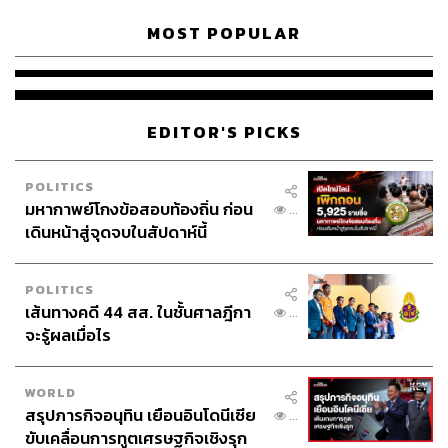
แก้ม-วิชญาณี เปียกลิ่น
MOST POPULAR
LOADING...
EDITOR'S PICKS
ABOUT THE AUTHOR
ใยรัก ชุติอังกูร
POLITICS
นักเขียนผู้ชอบถ่ายทอดเรื่องราวผ่านตัวอักษร
มหากาพย์โกงข้อสอบท้องถิ่น ก่อน
...
หลงใหลในภาษา วัฒนธรรม และการติ่ง
เดินหน้าสู่จุดจบในสัปดาห์นี้
POLITICS
เส้นทางคดี 44 สส. ในชั้นศาลฎีกา
...
จะรู้ผลเมื่อไร
WORLD
สรุปภารกิจอนุทิน เยือนอินโดนีเซีย
...
ขับเคลื่อนการทูตเศรษฐกิจเชิงรุก