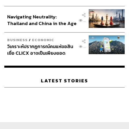
ประกาศหุ้นส่วนยุทธศาสตร์ไทย –
อินโดนีเซีย
Navigating Neutrality:
...
Thailand and China in the Age
of a New Global Order
BUSINESS
/
ECONOMIC
วิเคราะห์ปรากฏการณ์คนแห่ขอสิน
...
เชื่อ CLICX อาจเป็นเพียงยอด
ภูเขาน้ำแข็ง ของปัญหาหนี้ครัว
เรือนไทยที่ถูกซุกไว้
LATEST STORIES