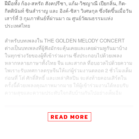
ฝีมือทั้ง ก้อง-สหรัถ สังคปรีชา, แก้ม-วิชญาณี เปียกลิ่น, กิต-
กิตตินันท์
ชินสำราญ
และ อิงค์-ชิสา วิเศษกุล ซึ่งจัดขึ้นเมื่อวัน
เสาร์ที่ 3 กุมภาพันธ์ที่ผ่านมา ณ ศูนย์วัฒนธรรมแห่ง
ประเทศไทย
สำหรับบทเพลงใน THE GOLDEN MELODY CONCERT
ต่างเป็นบทเพลงที่ผู้ฟังมักจะคุ้นเคยและเคยผ่านหูกันมาบ้าง
ในทุกช่วงวัยของผู้ที่เข้าร่วมงาน ซึ่งประกอบไปด้วยเพลง
หลากหลายภาษาทั้งไทย จีน และสากล ที่อบอวลไปด้วยความ
ไพเราะรับเทศกาลตรุษจีนให้แก่ผู้ร่วมงานตลอด 2 ชั่วโมงเต็ม
ก่อนที่ โต๋ ศักดิ์สิทธิ์ และเหล่าศิลปิน จะส่งท้ายคอนเสิร์ตใน
ครั้งนี้ด้วยเพลงคุณภาพมากมาย ให้ผู้เข้าร่วมงานได้หอบรับ
ความสุขและความประทับใจกลับบ้านกันไปอย่างเต็มอิ่ม
READ MORE