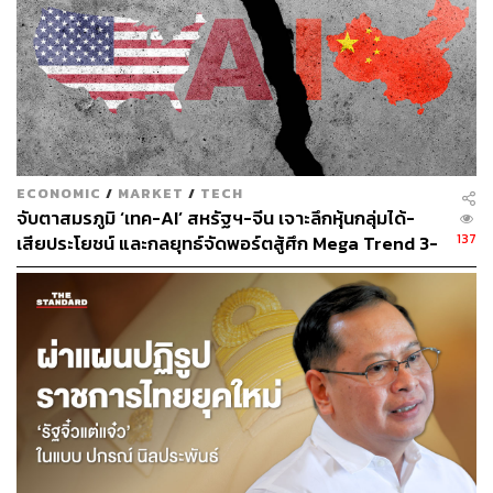
ร่วมกันกับมนุษย์ได้ ยกตัวอย่างเช่น AthenaMind แพลตฟอร์ม
สร้าง AI Agent ที่ KBTG พัฒนาใช้เองภายในองค์กร เปรียบ
เสมือน AI Agent Factory ช่วยสร้าง AI Agent เพื่อนำมา
ประยุกต์ใช้ในแต่ละส่วนงานของ KBTG ซึ่งปัจจุบันองค์กร
กำลังอยู่ในระหว่างการวางแผนพัฒนา AI Agent สำหรับ
หน่วยงานส่วนอื่นๆ เช่น PDPA Chat Agent และ Regulatory
Chat Agent
ECONOMIC
/
MARKET
/
TECH
Agentic Orchestration การสร้างและออกแบบกระบวนการ
จับตาสมรภูมิ ‘เทค-AI’ สหรัฐฯ-จีน เจาะลึกหุ้นกลุ่มได้-
ใหม่ (Operation Workflow) เพื่อให้ AI Agent กับมนุษย์ทำงาน
137
เสียประโยชน์ และกลยุทธ์จัดพอร์ตสู้ศึก Mega Trend 3-
ร่วมกันได้อย่างมีประสิทธิภาพและสร้างผลลัพธ์ทางธุรกิจได้
5 ปีข้างหน้า
เช่น เบื้องต้นมีการนำ AI Coding Assistant มาใช้ในการ
พัฒนาซอฟต์แวร์ เพื่อเพิ่มประสิทธิภาพและความรวดเร็วใน
การทำงานของนักพัฒนา (Developer) โดยสามารถลดเวลา
การทำงานของ Developer เบื้องต้นได้ไม่ต่ำกว่า 20% และมี
การสร้างโค้ดด้วย AI ไปแล้ว 500,000 Line of Code ก้าวต่อ
ไปคือการเพิ่มความสามารถจาก AI Coding Assistant ไปเป็น
AI Coding Agent ซึ่งจะมีความสามารถเปรียบเสมือน Junior
Developer ที่สามารถเขียนโค้ดได้ตั้งแต่ต้นจนจบจากการให้