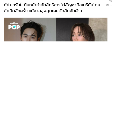
ทำไมทรัมป์เดินหน้าจำกัดสิทธิการได้สัญชาติอเมริกันโดย
...
กำเนิดอีกครั้ง แม้ศาลสูงสุดเคยตัดสินคัดค้าน
ENTERTAINMENT
เก้า นพเก้า และ พาย รินรดา เตรียมร่วมงานกันใน ‘รสกาล
...
Enchanted Taste In Time’