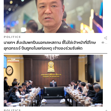
POLITICS
นายกฯ สั่งเข้มพกปืนนอกเคหสถาน ชี้ไม่ใช่เจ้าหน้าที่มีโทษ
...
อุกฉกรรจ์ ปืนถูกขโมยก่อเหตุ เจ้าของร่วมรับผิด
POLITICS