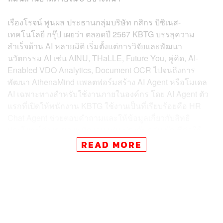
เรืองโรจน์ พูนผล ประธานกลุ่มบริษัท กสิกร บิซิเนส-
เทคโนโลยี กรุ๊ป เผยว่า ตลอดปี 2567 KBTG บรรลุความ
สำเร็จด้าน AI หลายมิติ เริ่มตั้งแต่การวิจัยและพัฒนา
นวัตกรรม AI เช่น AINU, THaLLE, Future You, คู่คิด, AI-
Enabled VDO Analytics, Document OCR ไปจนถึงการ
พัฒนา AthenaMind แพลตฟอร์มสร้าง AI Agent หรือโมเดล
AI เฉพาะทางสำหรับใช้งานภายในองค์กร โดย AI Agent ตัว
แรกที่เปิดให้พนักงาน KBTG ใช้งานเป็นที่เรียบร้อยคือ HR
Chat Agent ช่วยตอบคำถามและให้ข้อมูลเกี่ยวกับสิทธิ
ประโยชน์ต่างๆ ของพนักงาน เช่น ประกันกลุ่ม บัญชีค่าใช้
จ่าย กองทุนสำรองเลี้ยงชีพ และการลา
READ MORE
KBTG ยังใช้ AI อย่าง Face Liveness Detection ที่นำไปใช้ใน
แอปพลิเคชันต่างๆ ของธนาคารกสิกรไทย และให้บริการเชิง
พาณิชย์ผ่าน AINU อีกทั้งมีการสร้างพันธมิตรทั้งในและต่าง
ประเทศ เพื่อขับเคลื่อนการพัฒนานวัตกรรมและงานวิจัยด้าน
เทคโนโลยี AI ทั้งกองทุนเพื่อความเสมอภาคทางการศึกษา