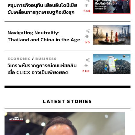
สรุปภารกิจอนุทิน เยือนอินโดนีเซีย
544
ขับเคลื่อนการทูตเศรษฐกิจเชิงรุก
ประกาศหุ้นส่วนยุทธศาสตร์ไทย –
อินโดนีเซีย
Navigating Neutrality:
Thailand and China in the Age
175
of a New Global Order
ECONOMIC
/
BUSINESS
วิเคราะห์ปรากฏการณ์คนแห่ขอสิน
2.6K
เชื่อ CLICX อาจเป็นเพียงยอด
ภูเขาน้ำแข็ง ของปัญหาหนี้ครัว
เรือนไทยที่ถูกซุกไว้
LATEST STORIES