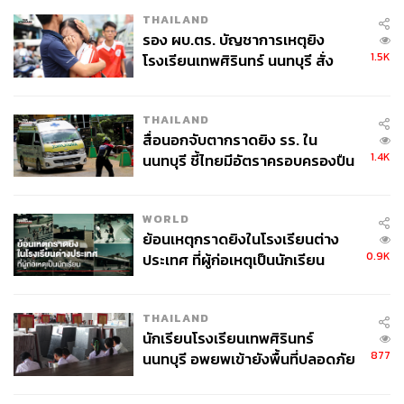
THAILAND
รอง ผบ.ตร. บัญชาการเหตุยิง
1.5K
โรงเรียนเทพศิรินทร์ นนทบุรี สั่ง
TAGS:
ปัญญาประดิษฐ์ (Artificial intelligence - AI)
ผลลัพธ์
ค้นหา 2 รอบยืนยันไร้คนติดค้าง พบ
Kasikorn Business-Technology Group (KBTG)
ศพปู่-ย่าที่บ้านพักผู้ก่อเหตุ
กลยุทธ์ธุรกิจ
Agentic AI
THAILAND
สื่อนอกจับตากราดยิง รร. ใน
1.4K
นนทบุรี ชี้ไทยมีอัตราครอบครองปืน
สูงในระดับต้นของภูมิภาค
WORLD
ย้อนเหตุกราดยิงในโรงเรียนต่าง
0.9K
ประเทศ ที่ผู้ก่อเหตุเป็นนักเรียน
230
THAILAND
ABOUT THE AUTHOR
นักเรียนโรงเรียนเทพศิรินทร์
877
นนทบุรี อพยพเข้ายังพื้นที่ปลอดภัย
THE STANDARD WEALTH
ชั่วคราว หลังเหตุใช้อาวุธปืนภายใน
สำนักข่าวเศรษฐกิจ ธุรกิจ และการลงทุน โดย
ทีมข่าว THE STANDARD
โรงเรียนคลี่คลาย