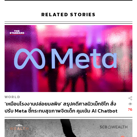
AI Agent โมเดล AI เฉพาะทางที่สามารถทำงานและ
ตัดสินใจแบบ End-to-End ได้อย่างแม่นยำ
RELATED STORIES
AI Guardrails การใช้งาน AI อย่างมีความรับผิดชอบ
เพื่อลดความเสี่ยง ผ่านการสร้างความตระหนักรู้และ
การกำกับดูแลที่มีความครอบคลุม แต่ยังคงมีความ
ยืดหยุ่น
โดยเทคโนโลยีที่จะเป็นเครื่องมือสำคัญของ KBTG คือ
Agentic AI หรือโมเดล AI ที่ไม่เพียงแค่สามารถทำงานด้วยตัว
เองได้ แต่ยังสามารถประสานงานและสั่งการ AI ตัวอื่นๆ เพื่อ
ทำงานที่ซับซ้อนมากขึ้นได้ สำหรับในปีที่จะถึงนี้ KBTG จะมุ่ง
WORLD
เน้นการทำงานร่วมกันระหว่างมนุษย์และ AI โดยยังคงวาง
‘เหมือนโรงงานปล่อยมลพิษ’ สรุปคดีศาลนิวเม็กซิโก สั่ง
มนุษย์เป็นศูนย์กลาง ผ่าน 3 เรื่องหลัก ได้แก่
76
ปรับ Meta ชี้กระทบสุขภาพจิตเด็ก คุมเข้ม AI Chatbot
Agentic Platformization การสร้างแพลตฟอร์มใหม่เพื่อ
จัดการ Agent ให้ง่าย สะดวก และรวดเร็วยิ่งขึ้น พร้อมทำงาน