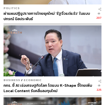
Requirement ที่ชัดเจน ช่วยลดระยะเวลาในการเขียนโค้ด
และทำให้ Software Development Life Cycle รวดเร็วมากยิ่ง
POLITICS
ผ่าแผนปฏิรูปราชการไทยยุคใหม่ ‘รัฐจิ๋วแต่แจ๋ว’ ในแบบ
ขึ้น
207
ปกรณ์ นิลประพันธ์
Agentic Humanization การเตรียมความพร้อมของคนทั้งใน
ด้านแนวคิด ทักษะ และวัฒนธรรมการทำงานที่เปิดกว้าง
พัฒนาบุคลากรให้มีความรู้ความสามารถด้าน AI มากยิ่งขึ้น
สร้างสิ่งที่เรียกว่า Human-AI Workforce Integration เพื่อส่ง
เสริมการผสมผสานเทคโนโลยี AI เข้ากับการทำงานของ
พนักงานในทุกๆ วัน โดยปัจจุบัน KBTG บรรลุเป้าหมาย 100%
ด้าน AI Literacy สร้างความตระหนักรู้เกี่ยวกับ AI ให้พนักงาน
ทุกคน มีการสร้างชมรม Machine Learning, AI, Data
Analytics (M.A.D. Guild) และกลุ่มผลักดันการใช้งาน AI
อย่างแพร่หลาย (KBTG Democratization of AI: K-DAI
BUSINESS
/
ECONOMIC
Council) เพื่อมุ่งทำ Human Transformation พัฒนาบุคลากร
กกร. ชี้ AI เร่งเศรษฐกิจโลก โตแบบ K-Shape จี้ไทยเพิ่ม
ให้สามารถดึงศักยภาพสูงสุดของตัวเอง โดย AI จะเป็นเครื่อง
225
Local Content รับคลื่นลงทุนใหม่
มือสำคัญที่ช่วยปลดล็อกและนำพาไปสู่เป้าหมายที่วางไว้
ทั้งนี้ KBTG ตั้งเป้าจะสร้างผลลัพธ์ทางธุรกิจมากกว่า 1 หมื่น