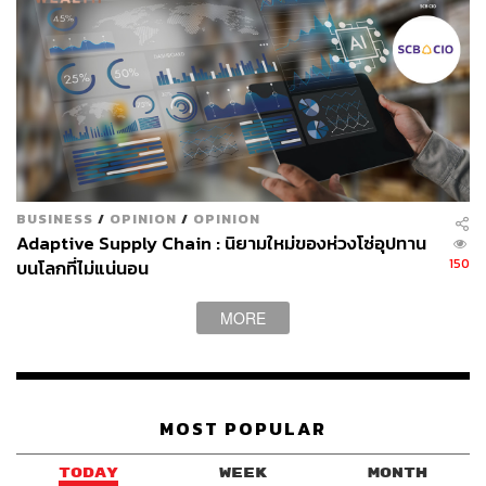
ล้านบาทภายในปี 2572 ด้วยการขับเคลื่อนองค์กรสู่การเป็น
AI-Infused Organization ปรับกระบวนการทำงานภายใน
องค์กร ให้ AI เข้ามามีส่วนร่วมและผสมผสานกับการทำงาน
ของพนักงานในทุกจุด พร้อมทั้งขับเคลื่อนการสร้าง AI-
Driven Innovations เพื่อตอบโจทย์ความต้องการของลูกค้า
และเพิ่มขีดความสามารถให้กับองค์กร รวมถึงขับเคลื่อนการ
พัฒนาเศรษฐกิจและสังคมของประเทศไทยสู่การเป็นผู้นำใน
ระดับภูมิภาค ด้วยการนำงานวิจัยด้าน AI มาประยุกต์ใช้เพื่อ
BUSINESS
/
OPINION
/
OPINION
สร้างประโยชน์ให้กับสังคมและประเทศ เช่น AI เพื่อการ
Adaptive Supply Chain : นิยามใหม่ของห่วงโซ่อุปทาน
ศึกษา, AI เพื่อเป็นที่ปรึกษาสำหรับเยาวชน และ AI เพื่อการ
150
บนโลกที่ไม่แน่นอน
แพทย์ ตามแนวคิด ‘KBTG AI For Thailand’ ผ่านความร่วม
มือกับพันธมิตรที่มีและที่กำลังจะเกิดขึ้นต่อไป
MORE
สามารถติดตาม THE STANDARD WEALTH
MOST POPULAR
ผ่านแอปพลิเคชันต่างๆ ที่คุณสะดวกหรือใช้งานอยู่แล้วได้เลย
TODAY
WEEK
MONTH