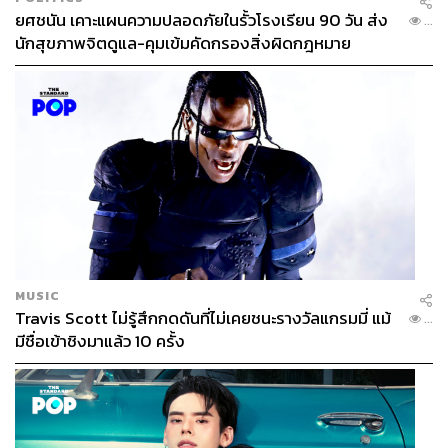
ยศชนัน เคาะแผนความปลอดภัยในรั้วโรงเรียน 90 วัน ส่ง
...
นักสุขภาพจิตดูแล-คุมเข้มคัดกรองสิ่งผิดกฎหมาย
MUSIC
Travis Scott ไม่รู้สึกกดดันที่ไม่เคยชนะรางวัลแกรมมี่ แม้
...
มีชื่อเข้าชิงมาแล้ว 10 ครั้ง