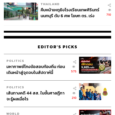
THAILAND
คืบหน้าเหตุยิงโรงเรียนเทพศิรินทร์
710
นนทบุรี ดับ 6 ศพ โฆษก ตร. เร่ง
สอบปมขโมยปืนปู่ก่อเหตุ
EDITOR'S PICKS
POLITICS
มหากาพย์โกงข้อสอบท้องถิ่น ก่อน
575
เดินหน้าสู่จุดจบในสัปดาห์นี้
POLITICS
เส้นทางคดี 44 สส. ในชั้นศาลฎีกา
210
จะรู้ผลเมื่อไร
WORLD