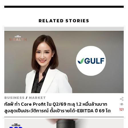
RELATED STORIES
หนึ่งในนั้นคือ
ทรงกลด บางยี่ขัน
ผู้ก่อตั้งและบรรณาธิการ
บริหาร
The Cloud
สื่อออฟไลน์และออนไลน์ที่ยังเชื่อในพลัง
ของคอนเทนต์ และแนะนำว่า
‘
สื่อควรทำตัวให้เล็ก และสร้าง
คอนเทนต์ที่ใหญ่กว่าตัวเอง
’
“
ผมเชื่อว่าการทำเรื่องเล่าที่ดีจะสร้างความหมายให้กับคน
อื่น ทำเว็บไซต์ไม่ต้องเร็ว ไม่ต้องรีบ ทำงานประณีตก็ได้ ผม
เชื่อว่าเราควรทำคอนเทนต์ที่มีความหมายกับผู้อ่าน และคอน
เทนต์ที่ดีจะพาตัวเลขที่ดีมาหาเรา
”
นอกจากนี้ ทรงกลดยังบอกเล่าถึงประสบการณ์การจัด
BUSINESS
/
MARKET
สมดุลชีวิตการทำงานในโลกที่หมุนเปลี่ยนไปอย่างรวดเร็วว่า
กัลฟ์ ทำ Core Profit ใน Q2/69 ทะลุ 1.2 หมื่นล้านบาท
“ผมเคยคิดว่าดัชนีชี้วัดการทำงานคือต้องทำงานหนัก แต่ผม
121
สูงสุดเป็นประวัติการณ์ ตั้งเป้ารายได้-EBITDA ปี 69 โต
ก็ได้เรียนรู้ว่าผมจะไม่ทุ่มสุดแรง แต่จะออมแรงเก็บคนไว้
12-15% พร้อมเข้าร่วม Direct PPA-โซลาร์ฟาร์มชุมชน
สำหรับงานต่อไป เพราะที่จริงแล้วชีวิตยังมีอีกหลายศึกและ
หลายสิ่งที่เราต้องใช้พลังสู้ต่อไป เราควรออมแรงทั้งของเรา