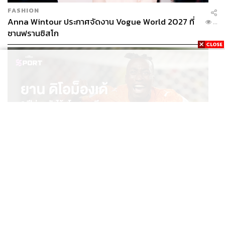
FASHION
Anna Wintour ประกาศจัดงาน Vogue World 2027 ที่
...
ซานฟรานซิสโก
SPORT
ยาน ดิโอม็องเด้ 2 ปีก่อนยังไร้สโมสรอาชีพ สู่นักเตะค่าตัว
...
125 ล้านยูโร กับคำสัญญาถึงน้องสาวผู้ล่วงลับ