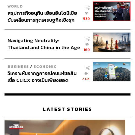
WORLD
ปิดท้ายด้วยเคล็ดลับการทำธุรกิจของ
ยอด ชินสุภัคกุล
ผู้ก่อ
สรุปภารกิจอนุทิน เยือนอินโดนีเซีย
ตั้งเว็บไซต์และแอปพลิเคชัน
wongnai
คลังข้อมูลรีวิวร้าน
539
ขับเคลื่อนการทูตเศรษฐกิจเชิงรุก
อาหารสำหรับนักชิมชาวไทยที่ประสบความสำเร็จอย่างสูงใน
ประกาศหุ้นส่วนยุทธศาสตร์ไทย –
ช่วงเวลาที่ผ่านมา
อินโดนีเซีย
โดยยอดได้แชร์ประสบการณ์หลังจากเรียนจบปริญญาโท
Navigating Neutrality:
MBA
จาก
UCLA Anderson
เมื่อปี
2553
ก่อนจะรวบรวม
Thailand and China in the Age
169
เพื่อนพ้อง
4
คนมาระดมสมองเปิดเป็นเว็บไซต์
wongnai.com
of a New Global Order
ซึ่งได้แนวคิดมาจากเว็บไซต์รวบรวมร้านอาหารในสหรัฐฯ
BUSINESS
/
ECONOMIC
อย่าง
YELP.COM
และมีแนวคิดในการทำธุรกิจจากคำ
3
คำ
วิเคราะห์ปรากฏการณ์คนแห่ขอสิน
คือ
‘
กล้า เชื่อมั่น คิดแล้วทำ
’
2.6K
เชื่อ CLICX อาจเป็นเพียงยอด
“
ในช่วง
2
ปีแรกที่ทำเว็บไซต์
wongnai.com
เคยรู้สึกท้อแท้
ภูเขาน้ำแข็ง ของปัญหาหนี้ครัว
เพราะมีจำนวนคนที่ใช้และรายได้ที่เข้ามาน้อยมาก เว็บไซต์ก็
เรือนไทยที่ถูกซุกไว้
ยังหน้าตาไม่ดีอีก แต่ค่อยๆ ปรับและพัฒนาต่อมาจนสำเร็จ พอ
ธุรกิจเราโตขึ้น สร้างกำไรมากขึ้น ก็ยังมีเรื่องให้คิดมากอีก
LATEST STORIES
อยู่ดี โดยเฉพาะปัญหาในการบริหารจัดการ
“
แต่สิ่งที่ทำให้
wongnai
ข้ามผ่านอุปสรรคต่างๆ จนกลาย
เป็นเว็บไซต์รีวิวร้านอาหารเบอร์หนึ่งของประเทศได้มาจาก
การรีบลงมือทำ