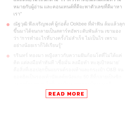
หมายกับผู้อ่าน และคอนเทนต์ที่ดีจะพาตัวเลขที่ดีมาหา
เรา”
ณัฐวุฒิ พึงเจริญพงศ์ ผู้ก่อตั้ง
Ookbee
ที่ฝ่าฟัน ล้มแล้วลุก
ขึ้นมาได้จนกลายเป็นสตาร์ทอัพระดับพันล้าน เขามอง
ว่า “การทำอะไรที่บางครั้งไม่สำเร็จ ไม่เป็นไร เพราะ
อย่างน้อยเราก็ได้เรียนรู้”
รรินทร์ ทองมา หญิงสาวกับความฝันก้อนโตที่ไม่ได้แค่
คิด แต่ลงมือทำทันที
‘
เชื่อมั่น ลงมือทำ ทะลุเป้าหมาย
’
คือสิ่งที่เธอปลุกปั้นแบรนด์รองเท้าและกระเป๋า
O&B
จน
ฮอตฮิตเป็นรองเท้าบัลเลต์หนังแกะ
50
สีที่กลายเป็นซิก
เนเจอร์จนสาวๆ ใจสั่นสะท้าน อยากจะมีครบทุกสี
READ MORE
ยอด ชินสุภัคกุล ผู้ก่อตั้งเว็บไซต์และแอปพลิเคชัน
wongnai
ย้ำถึงสิ่งสำคัญในการทำธุรกิจยุคนี้คือ การมี
เป้าหมายที่ชัดเจน และรีบลงมือทำก่อนที่โลกจะตามทัน
ปฏิเสธไม่ได้ว่าถนนทุกสายในเวลานี้กำลังมุ่งไปสู่ยุคดิจิทัล
อย่างเต็มรูปแบบ ทุกอย่างในชีวิตถูกนำมาย่อไว้ในมือถือ