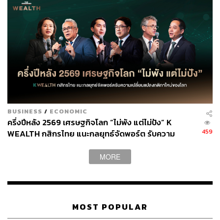
อร์เฟกต์ทั้งหมด เพราะเราสามารถเอาฟีดแบ็กมาปรับและ
พัฒนาต่อได้ การทำอะไร บางครั้งไม่สำเร็จ ไม่เป็นไร เพราะ
อย่างน้อยเราก็ได้เรียนรู้
”
เช่นเดียวกับ
รรินทร์ ทองมา
เจ้าของแบรนด์รองเท้าและ
กระเป๋า
O&B
ที่ประสบความสำเร็จอย่างสูงในโลกออนไลน์
ด้วยรองเท้าหนังแกะ
50
สีที่เน้นขายทั้งในเว็บไซต์และเฟซบุ๊ก
โดยสามารถสร้างรายได้ปีละหลายร้อยล้านบาท ซึ่งความ
สำเร็จนี้มีที่มาจากหลักคิดที่ว่า
‘
เชื่อมั่น ลงมือทำ ทะลุเป้า
หมาย
’
“
ตอนที่เริ่มคิดจะทำอะไรเป็นของตัวเอง ดิฉันถามตัวเองว่า
BUSINESS
/
ECONOMIC
ถ้าอายุ
50
แล้วยังไม่ได้ทำอะไรจะเสียใจที่สุด ตอบได้ทันทีคือ
ครึ่งปีหลัง 2569 เศรษฐกิจโลก “ไม่พัง แต่ไม่ปัง” K
การมีแบรนด์แฟชั่นเป็นของตัวเอง พอคิดได้จึงลงมือทำทันที
”
459
WEALTH กสิกรไทย แนะกลยุทธ์จัดพอร์ต รับความ
รรินทร์ยังแชร์ประสบการณ์การเริ่มต้นธุรกิจที่ไม่ได้มี
เปลี่ยนแปลงกติกาใหม่ของโลก
ต้นทุนในชีวิตมาก่อน ซึ่งถึงแม้จะผิดพลาด และล้มลุกคลุก
MORE
คลานมาอย่างโชกโชน แต่ความมุ่งมั่นที่มีอย่างเต็มเปี่ยมก็
ทำให้เธอสามารถก้าวข้ามอุปสรรคต่างๆ มาได้
“
ดิฉันไม่ได้มีต้นทุนชีวิตอะไรมาเลย จึงไม่มีคอมฟอร์ตโซน
เริ่มต้นธุรกิจด้วยเงิน
90,000
บาท ช่วงแรกๆ เริ่มจากแค่ความ
MOST POPULAR
ชอบ ทำให้ผิดพลาดไปหลายอย่างมาก จนได้มาเรียนรู้ว่าสิ่ง