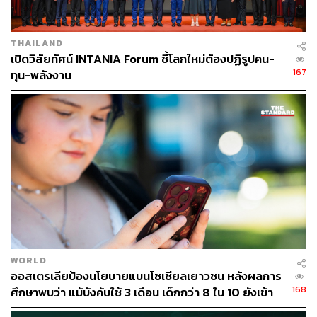
ล้านอย่าง
ณัฐวุฒิ พึงเจริญพงศ์
ประธานเจ้าหน้าที่บริหารและ
ผู้ก่อตั้ง
Ookbee
แอปพลิเคชันอีบุ๊กที่มีผู้ใช้งานหลายล้านราย
THAILAND
ทั่วภูมิภาคเอเชียตะวันออกเฉียงใต้ ได้ให้คำนิยามความ
เปิดวิสัยทัศน์ INTANIA Forum ชี้โลกใหม่ต้องปฏิรูปคน-
สำเร็จจากประสบการณ์ที่ผ่านมาของเขาว่า
‘
ริเริ่ม เปลี่ยนโลก
167
ทุน-พลังงาน
สำเร็จ
’
“
ผมเชื่อว่าอีกไม่เกิน
5
ปีถัดจากนี้ เราจะเห็นภาพเกี่ยวกับ
การทำธุรกิจแบบนี้ชัดเจนขึ้น ผมกับทีมจึงพยายามคิดหาไอ
เดียใหม่ๆ ให้ตอบโจทย์พฤติกรรมของคนในยุคนี้ เพราะถือ
หลักว่ามีไอเดียแล้วต้องลงมือทำ สมัยนี้ต้นทุนด้านเทคโนโลยี
ถูกกว่าสมัยก่อนมาก ถึงจะเริ่มแล้วล้มก็ไม่เป็นไร ผมเองก็มี
หลายไอเดียกว่าจะมาลงตัวที่การทำอีบุ๊ก เคยเจ๊งไปร้อยกว่า
ล้าน แต่ทุกครั้งที่ลงมือทำจะกำหนดขอบเขตว่ายอมรับได้ที่
เท่าไร หยุดถ้าไปต่อไม่ไหว และมองหาโอกาสใหม่ๆ เพราะ
ทุกวันนี้โลกเปลี่ยนและหมุนเร็ว”
ซึ่งณัฐวุฒิยังให้คำแนะนำสำหรับสตาร์ทอัพน้องใหม่และผู้
WORLD
ที่สนใจทำธุรกิจในยุคนี้ว่า ถึงอย่างไร การเริ่มต้นลงมือทำ
ออสเตรเลียป้องนโยบายแบนโซเชียลเยาวชน หลังผลการ
ก่อนย่อมได้เปรียบกว่าแน่นอน
168
ศึกษาพบว่า แม้บังคับใช้ 3 เดือน เด็กกว่า 8 ใน 10 ยังเข้า
“
ผมเรียนรู้จากการทำธุรกิจนี้ว่า บางอย่างไม่ต้องเพ
ถึง