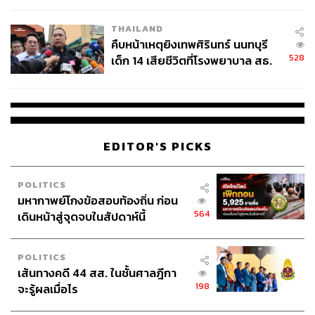
THAILAND
คืบหน้าเหตุยิงเทพศิรินทร์ นนทบุรี
528
เด็ก 14 เสียชีวิตที่โรงพยาบาล สธ.
ยืนยันครูเสียชีวิต 5 ราย เจ็บ 22
ราย
EDITOR'S PICKS
POLITICS
มหากาพย์โกงข้อสอบท้องถิ่น ก่อน
564
เดินหน้าสู่จุดจบในสัปดาห์นี้
POLITICS
เส้นทางคดี 44 สส. ในชั้นศาลฎีกา
198
จะรู้ผลเมื่อไร