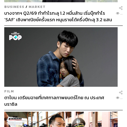
BUSINESS
/
MARKET
บางจากฯ Q2/69 ทำกำไรทะลุ 1.2 หมื่นล้าน เริ่มบุ๊กกำไร
...
‘SAF’ เชิงพาณิชย์ครั้งแรก หนุนรายได้ครึ่งปีทะลุ 3.2 แสน
154
ล้าน
ABOUT THE AUTHOR
เอกพล บรรลือ
บรรณาธิการข่าว สำนักข่าว THE
STANDARD
FILM
ตาโขน เตรียมฉายที่เทศกาลภาพยนตร์ไทย ณ ประเทศ
...
บราซิล