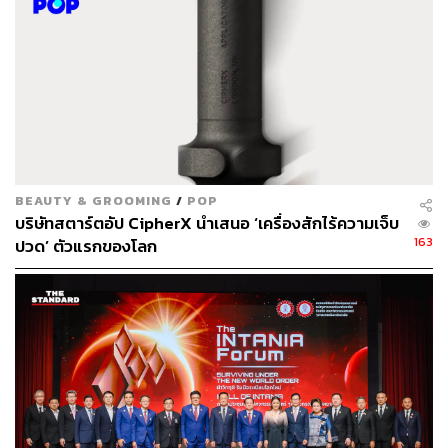
และของทีม รู้จักใส่ใจตัวเองและคนรอบข้างให้มากขึ้น เมื่อ
ชีวิตเรามีความสุข เราจะส่งต่อความสุขและสามารถพัฒนา
เป็นงานที่ดีต่อไปได้ เป็นที่มาของการยึดหลักชีวิตว่า
‘
ทำตัวให้
เล็ก ทำในสิ่งที่เชื่อ และสร้างความสุข
’
BEAUTY & GROOMING
/
POP
บริษัทสตาร์ตอัป CipherX นำเสนอ ‘เครื่องสักไร้ความเจ็บ
163
ปวด’ ตัวแรกของโลก
ด้านสตาร์ทอัพไอคอนที่กรุยทางสู่ความสำเร็จระดับพัน