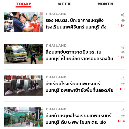
สำคัญในการทำธุรกิจคือการบริหารจัดการ ทั้งจัดการคน
TODAY
WEEK
MONTH
ระบบบัญชี บริหารสต็อก บริหารการดูแลลูกค้า และอื่นๆ พอ
THAILAND
เริ่มลงตัวก็มาคิดต่อยอดพัฒนาให้ทันกับกระแสโลก
รอง ผบ.ตร. บัญชาการเหตุยิง
“
ยุคนี้ไม่ใช่ยุคที่แข่งกันที่ความเล็กใหญ่ หรือทุนหนา แต่
1.3K
โรงเรียนเทพศิรินทร์ นนทบุรี สั่ง
แข่งกันที่ไอเดียธุรกิจและการสื่อสารในโลกออนไลน์ ตั้งเป้า
ค้นหา 2 รอบยืนยันไร้คนติดค้าง พบ
หมายกับตัวเองและกับทีมว่าเราจะพัฒนาแบรนด์ให้เติบโต
ศพปู่-ย่าที่บ้านพักผู้ก่อเหตุ
ที่สุดเท่าที่คิดว่าจะทำได้ แล้วมุ่งมั่นไปตามนั้น เราอยากให้
THAILAND
สื่อนอกจับตากราดยิง รร. ใน
O&B
เป็นแบรนด์รองเท้าบัลเลต์ที่ดีที่สุดในโลก เป็นแบรนด์
1.2K
นนทบุรี ชี้ไทยมีอัตราครอบครองปืน
รองเท้าที่ต่างชาติมาไทยแล้วต้องนึกถึง ต้องซื้อกลับไปเป็น
สูงในระดับต้นของภูมิภาค
ของฝาก
”
THAILAND
นักเรียนโรงเรียนเทพศิรินทร์
811
นนทบุรี อพยพเข้ายังพื้นที่ปลอดภัย
ชั่วคราว หลังเหตุใช้อาวุธปืนภายใน
โรงเรียนคลี่คลาย
THAILAND
คืบหน้าเหตุยิงโรงเรียนเทพศิรินทร์
664
นนทบุรี ดับ 6 ศพ โฆษก ตร. เร่ง
สอบปมขโมยปืนปู่ก่อเหตุ