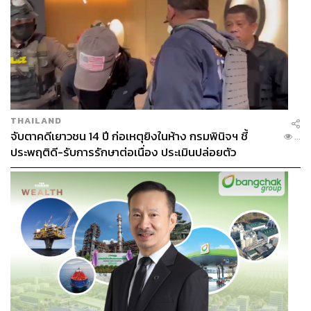
“
การทำงานต้องมีเป้าหมาย คอยวัดผลงานอยู่ตลอดเวลา
และไม่สนใจคู่แข่ง มุ่งหน้าทำหนึ่งสิ่งที่มีเป้าหมาย เพราะเชื่อ
ว่าเราควรเป็นคนนำก่อนที่โลกจะตามทัน เปิดหูเปิดตาให้
กว้าง มีโอกาสแล้วรีบลงมือทำ ถ้าช้า เราจะกลายเป็นผู้ตาม
ทันที
”
นี่เป็นเพียงส่วนหนึ่งของข้อคิดดีๆ ที่เกิดขึ้นบนเวที
THE
PREMIER Success Forum 2017: BEHIND the PRidE-
THAILAND
TITUDE
ซึ่งน่าจะนำมาปรับใช้ในการทำธุรกิจยุคนี้ได้อย่าง
จับตาคดีเยาวชน 14 ปี ก่อเหตุยิงในห้าง กรมพินิจฯ ชี้
...
มาก แต่สิ่งที่สำคัญกว่าแง่คิดดีๆ คือต้องเริ่มลงมือทำ เพื่อ
ประพฤติดี-รับการรักษาต่อเนื่อง ประเมินปล่อยตัว
เปลี่ยนโลกใหม่ให้ขับเคลื่อนไปด้วยพลังของตัวคุณเอง
TAGS:
Startup
รรินทร์ ทองมา
Social Media
O&B
Social Market
Ookbee
ธนาคารกสิกรไทย
KBankTHEPREMIER
ThePRIDEtitude
KBank
ทรงกลด บางยี่ขัน
The Cloud
ณัฐวุฒิ พึงเจริญพงศ์