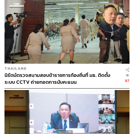
จึงพิพากษาเพิกถอนมติดังกล่าว และให้ผู้ฟ้องคดีไปทำสัญญา
จ้างเป็นพนักงานมหาวิทยาลัย สายวิชาการ ตำแหน่งอาจารย์
ตามที่สอบคัดเลือกได้ภายใน 60 วันนับแต่วันที่คดีถึงที่สุด
แต่อย่างไรก็ตาม ศาลพิจารณาจากหลักฐานด้านเงินเดือน
ของเคทพบว่า ไม่ได้รับความเสียหาย มหาวิทยาลัยจึงไม่
จำเป็นต้องชดใช้ค่าเสียหายดังกล่าว ทั้งนี้ธรรมศาสตร์จะได้
พิจารณาว่าจะดำเนินการอย่างไรต่อไป
THAILAND
นิรัตน์ตรวจสนามสอบข้าราชการท้องถิ่นที่ มธ. ติดตั้ง
87
ระบบ CCTV ถ่ายทอดการนับคะแนน