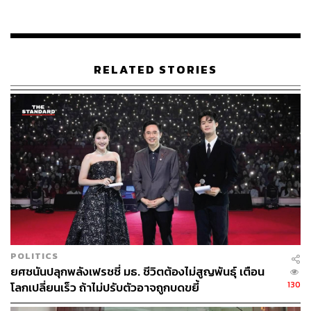
ศาลพิเคราะห์แล้วเห็นว่า การที่ผู้ฟ้องคดีได้สื่อสารทางสังคม
ออนไลน์เป็นวิธีสื่อสารถึงกัน อันเป็นสิทธิเสรีภาพในการ
แสดงความคิดเห็นตามมาตรา 4 ของรัฐธรรมนูญแห่งราช
อาณาจักรไทย (ฉบับชั่วคราว) พุทธศักราช 2557 ที่ใช้บังคับ
RELATED STORIES
ในขณะเกิดข้อพิพาทรับรองสิทธินี้ไว้ แต่สิทธิเสรีภาพในการ
สื่อสารทางสังคมออนไลน์ของผู้ฟ้องคดีจะต้องอยู่ภายใต้
กฎหมายและระเบียบข้อบังคับของทางราชการ หากผู้ฟ้องคดี
มีการสื่อสารทางสังคมออนไลน์โดยไม่ได้อยู่ภายใต้ขอบเขต
กฎหมาย และระเบียบข้อบังคับของทางราชการ ผู้ฟ้องคดีย่อม
ไม่ได้รับการคุ้มครองตามที่รัฐธรรมนูญรับรองสิทธิและ
เสรีภาพไว้
หลังจากที่ศาลพิจารณาข้อความดังกล่าวแล้วเห็นว่า การใช้
ถ้อยคำของผู้ฟ้องคดีและภาพที่ได้เผยแพร่ในเฟซบุ๊กและอินส
ตาแกรมอาจจะมีการใช้ถ้อยคำไม่สุภาพและภาพไม่เหมาะ
สมอยู่บ้างบางคำ บางภาพ แต่ยังไม่ถึงขนาดที่จะถือได้ว่าผู้
POLITICS
ฟ้องคดีมีลักษณะต้องห้ามอันเนื่องจากเป็นผู้บกพร่องในศีล
ยศชนันปลุกพลังเฟรชชี่ มธ. ชีวิตต้องไม่สูญพันธุ์ เตือน
ธรรมอันดี ‘มติไม่ว่าจ้างผู้ฟ้องคดีเป็นพนักงานมหาวิทยาลัย
130
โลกเปลี่ยนเร็ว ถ้าไม่ปรับตัวอาจถูกบดขยี้
ตำแหน่งอาจารย์ จึงเป็นการใช้ดุลพินิจที่ไม่ชอบด้วยกฎหมาย’