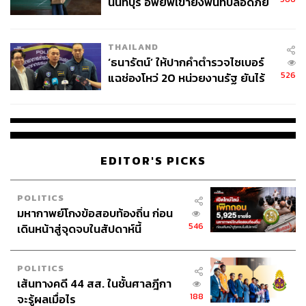
ขณะที่ อังคณา นีละไพจิตร กรรมการสิทธิมนุษยชน ระบุว่า
นนทบุรี อพยพเข้ายังพื้นที่ปลอดภัย
ชั่วคราว หลังเหตุใช้อาวุธปืนภายใน
“การพิจารณาในเรื่องการใช้ดุลยพินิจว่าอะไรคือความ
โรงเรียนคลี่คลาย
บกพร่องทางศีลธรรมน่าจะเป็นบรรทัดฐานให้กับเรื่องนี้ได้
THAILAND
และคิดว่าต่อไปนี้ข้าราชการ โดยเฉพาะคณะกรรมการที่มี
‘ธนารัตน์’ ให้ปากคำตำรวจไซเบอร์
สิทธิในการพิจารณารับบุคคลข้ามเพศเข้าทำงานคงต้อง
526
แฉช่องโหว่ 20 หน่วยงานรัฐ ยันไร้
ระมัดระวังมากขึ้น เนื่องจากขณะนี้ศาลเองก็ยกฟ้องมติคำสั่ง
นัยทางการเมือง
ปฏิเสธการไม่รับเข้าทำงานดังกล่าวแล้ว”
TAGS:
นักสิทธิมนุษยชน
สิทธิมนุษยชน
LGBT
เคท ครั้งพิบูลย์
มหาวิทยาลัยธรรมศาสตร์
สิทธิสตรี
วันสตรีสากล
EDITOR'S PICKS
POLITICS
มหากาพย์โกงข้อสอบท้องถิ่น ก่อน
546
เดินหน้าสู่จุดจบในสัปดาห์นี้
POLITICS
เส้นทางคดี 44 สส. ในชั้นศาลฎีกา
2.4K
188
จะรู้ผลเมื่อไร