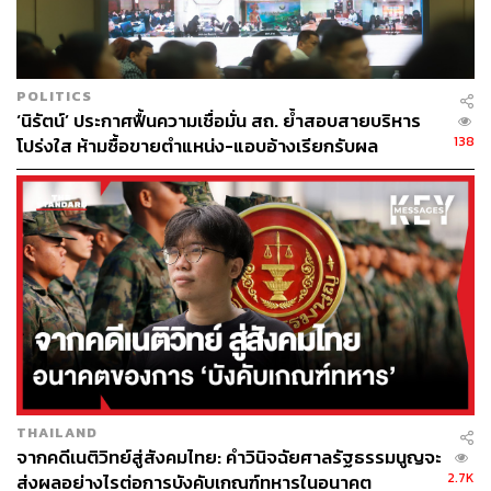
เคท เปิดใจ ‘การกลับเข้าเป็นอาจารย์คือความตั้งใจเดียวเวลา
POLITICS
นี้’
‘นิรัตน์’ ประกาศฟื้นความเชื่อมั่น สถ. ย้ำสอบสายบริหาร
เคท ครั้งพิบูลย์ เปิดใจหลังรับฟังคำพิพากษาว่า “วันนี้รู้สึกดีใจ
138
โปร่งใส ห้ามซื้อขายตำแหน่ง-แอบอ้างเรียกรับผล
และอยากขอบคุณศาลปกครองที่วินิจฉัยคำร้องอย่างตรงไป
ประโยชน์
ตรงมา โดยเฉพาะคำร้องที่เกี่ยวข้องกับมหาวิทยาลัยที่ที่
ปัญญาชนทั้งหมดมารวมตัวกันและใช้ดุลยพินิจที่ไม่เป็นธรรม
ในครั้งนี้”
พร้อมทั้งระบุว่า “การกลับเข้าไปเป็นอาจารย์ที่ธรรมศาสตร์
เป็นความตั้งใจอย่างเดียวในขณะนี้ เพราะคิดว่าสิ่งที่เราศึกษา
และเผชิญอยู่ในขณะนี้คือการเลือกปฏิบัติด้วยเหตุแห่งเพศยัง
ไม่ถูกพูดถึงในสังคม ซึ่งมันมีความลึกซึ้งมากและถูกเลือก
ปฏิบัติในหลากหลายรูปแบบ โดยในกรณีของดิฉัน ดิฉันเชื่อ
ว่าสิ่งที่ถูกกระทำคือการถูกเลือกปฏิบัติด้วยเหตุแห่งเพศที่ลึก
THAILAND
จากคดีเนติวิทย์สู่สังคมไทย: คำวินิจฉัยศาลรัฐธรรมนูญจะ
มาก จนไม่สามารถบอกเหตุผลได้ว่าทำไมถึงไม่รับดิฉันเข้า
2.7K
ส่งผลอย่างไรต่อการบังคับเกณฑ์ทหารในอนาคต
ทำงาน