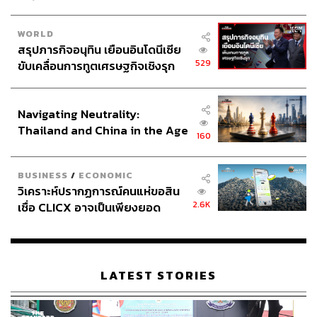
ABOUT THE AUTHOR
WORLD
สรุปภารกิจอนุทิน เยือนอินโดนีเซีย
THE STANDARD TEAM
529
ขับเคลื่อนการทูตเศรษฐกิจเชิงรุก
กองบรรณาธิการ THE STANDARD
ประกาศหุ้นส่วนยุทธศาสตร์ไทย –
อินโดนีเซีย
Navigating Neutrality:
Thailand and China in the Age
160
of a New Global Order
BUSINESS
/
ECONOMIC
วิเคราะห์ปรากฏการณ์คนแห่ขอสิน
2.6K
เชื่อ CLICX อาจเป็นเพียงยอด
ภูเขาน้ำแข็ง ของปัญหาหนี้ครัว
เรือนไทยที่ถูกซุกไว้
LATEST STORIES