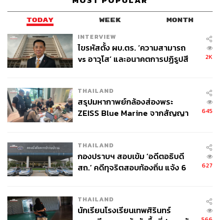
MOST POPULAR
TODAY
WEEK
MONTH
INTERVIEW
ไขรหัสตั้ง ผบ.ตร. ‘ความสามารถ
2K
vs อาวุโส’ และอนาคตการปฏิรูปสี
กากี กับ พล.ต.อ. เอก อังสนานนท์
THAILAND
สรุปมหากาพย์กล้องส่องพระ
645
ZEISS Blue Marine จากสัญญา
ผลิต 8.3 ล้าน สู่ข้อพิพาท ‘มา
เวลล์ฯ’ ฟ้อง ‘โทน บางแค’ ผิดนัด
แม่เคทเผย ลูกทำดีที่สุดแล้ว สู้เพื่อสิทธิคนหลากหลาย
THAILAND
จ่ายหนี้-แอบระบุแบรนด์
ทางด้าน พรรณพิมล ครั้งพิบูลย์ มารดาของเคท ครั้งพิบูลย์
กองปราบฯ สอบเข้ม ‘อดีตอธิบดี
เผยว่า “วันนี้ดีใจกับลูกมากๆ เคททำได้ดีที่สุดแล้วในวันนี้ เคท
627
สถ.’ คดีทุจริตสอบท้องถิ่น แจ้ง 6
ทำหน้าที่เพื่อสิทธิของความหลากหลายทางเพศในสังคม เพื่อ
ข้อหาหนัก จ่อชง ป.ป.ช. 12 ส.ค. นี้
ให้คนที่มีความหลากหลายทางเพศนี้มีเพศสภาพที่สมบูรณ์”
THAILAND
กรรมการสิทธิชี้เป็นบรรทัดฐานการรับบุคคลข้ามเพศทำงาน
นักเรียนโรงเรียนเทพศิรินทร์
566