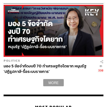
“ถ้าคุณรู้สึกว่าตนเองถูกละเมิด ถูกเลือกปฏิบัติด้วยเหตุแห่ง
เพศ ด้วยเพศสภาพที่เราต้องการจะเป็น อยากให้ทุกคนลุกขึ้น
มาต่อสู้ เพราะยังมีองค์กรอีกมากมายที่เขาสนับสนุนในเรื่องนี้
อย่างมูลนิธิเพื่อสิทธิและความเป็นธรรมทางเพศ ที่มาร่วม
ต่อสู้กับดิฉันในวันนี้”
POLITICS
มอง 5 ข้อจำกัดงบปี 70 ทำเศรษฐกิจโตยาก หนุนรัฐ
338
‘ปฏิรูปภาษี-รื้อระบบราชการ’
MORE