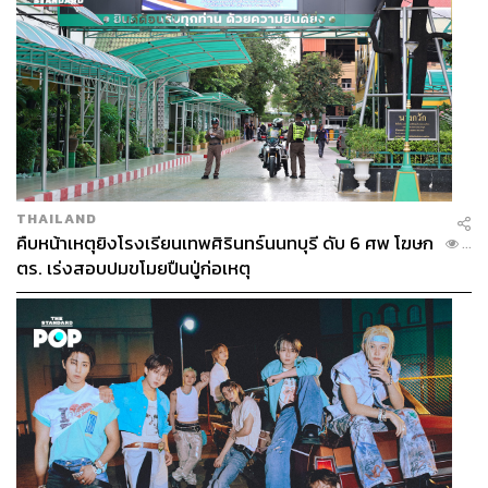
THAILAND
คืบหน้าเหตุยิงโรงเรียนเทพศิรินทร์นนทบุรี ดับ 6 ศพ โฆษก
...
ตร. เร่งสอบปมขโมยปืนปู่ก่อเหตุ