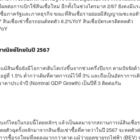
มีผลต่อการเบิกใช้สินเชื่อใหม่ อีกทั้งในช่วงไตรมาส 2/67 ยังคงมีแร
ื่อภาครัฐและภาคธุรกิจ ขณะที่สินเชื่อรายย่อยมีสัญญาณชะลอตั
นเชื่อเช่าซื้อรถยนต์หดตัว 6.2%YoY สินเชื่อบัตรเครดิตหดตัว
YoY
าณิชย์ไทยในปี 2567
แม้สินเชื่อยังมีโอกาสเติบโตเร่งขึ้นจากช่วงครึ่งปีแรก ตามปัจจัยด้
ยู่ที่ 1.5% ต่ำกว่าเดิมที่คาดการณ์ไว้ที่ 3% และถือเป็นอัตราการเต
าคาประจำปี (Nominal GDP Growth) เป็นปีที่ 3 ติดต่อกัน
งก์ไทยในรอบนี้โดยหลักๆ แล้วเป็นผลมาจากสถานการณ์สินเชื่อ
ยตัวฉุดรั้งหลักมาจากสินเชื่อเช่าซื้อที่คาดว่าในปี 2567 จะหดตัวต
ต้องการซื้อรถใหม่ที่ลดลงมากกว่าคาด แม้ว่ายอดขายรถไฟฟ้า (BEV) 