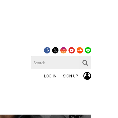
LOG IN
SIGN UP