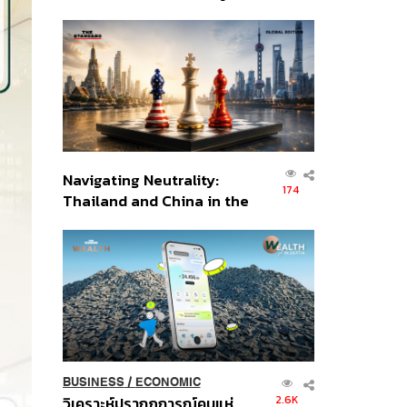
เศรษฐกิจเชิงรุก ประกาศหุ้น
ส่วนยุทธศาสตร์ไทย –
อินโดนีเซีย
Navigating Neutrality:
174
Thailand and China in the
Age of a New Global
Order
BUSINESS
/
ECONOMIC
2.6K
วิเคราะห์ปรากฏการณ์คนแห่