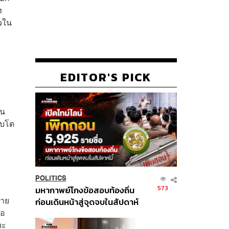
ง
วใน
EDITOR'S PICK
าน
ิบโต
POLITICS
573
มหากาพย์โกงข้อสอบท้องถิ่น
ราย
ก่อนเดินหน้าสู่จุดจบในสัปดาห์
่อ
นี้
จะ