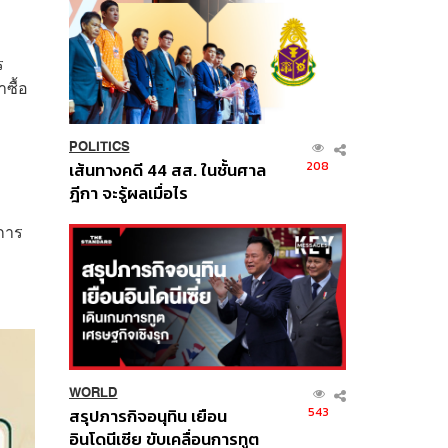
ร
ซื้อ
POLITICS
208
เส้นทางคดี 44 สส. ในชั้นศาล
ฎีกา จะรู้ผลเมื่อไร
งการ
WORLD
543
สรุปภารกิจอนุทิน เยือน
อินโดนีเซีย ขับเคลื่อนการทูต