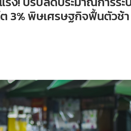
่นแรง! ปรับลดประมาณการระบบ
โต 3% พิษเศรษฐกิจฟื้นตัวช้า 