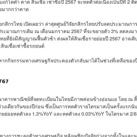
์โตต่ำ คาด สินเชื่อ เช่าซื้อปี 2567 จะหดตัวต่อเนื่องเป็นปีที่ 2 ติ
ลงมากกว่าคาด
จัยกสิกรไทย เปิดเผยว่า ล่าสุดศูนย์วิจัยกสิกรไทยปรับลดประมาณก
กประมาณการเดิม ณ เดือนมกราคม 2567 ที่จะขยายตัว 3% ลดลงมา
ี่ยังมีสัญญาณฟื้นตัวช้า ส่งผลให้สินเชื่อรายย่อยปี 2567 อาจเติ
นเชื่อเช่าซื้อรถยนต์
 หากกิจกรรมทางเศรษฐกิจประคองตัวกลับมาได้ในช่วงที่เหลือของป
/67
ธนาคารพาณิชย์ที่จดทะเบียนในไทยมีภาพค่อนข้างอ่อนแอ โดย ณ สิ
ช่วงเดียวกันของปีก่อน ซึ่งเป็นการหดตัวรายไตรมาสเป็นครั้งแรกนั
เชื่อรายย่อยหดตัวลง 1.3%YoY และหดตัวลง 0.03%YoY ในไตรมาส 2/
ศทางการชะลอตัวทางเศรษฐกิจ หลังเผชิญปัจจัยถ่วงจากทั้งในและ