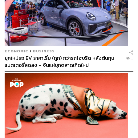
เปลี่ยนจากข้าวราดแกงแบบไทยๆ มาเป็นแกงอิสลามกันบ้าง
ECONOMIC
/
BUSINESS
ยุคใหม่รถ EV ราคาเริ่ม (ถูก) กว่ารถไฮบริด หลังต้นทุน
...
นอกจากสี่เมนูนี้แล้ว ที่นี่ก็เสิร์ฟของว่างอย่าง ซาโมซ่า ไก่
แบตเตอรี่ลดลง – จีนแห่บุกตลาดเกิดใหม่
ก้อนมันฝรั่ง ซุปหางวัวรสเข้มข้นซี้ดซ้าด อาหารคาวมื้อหลัก
ประเภทแกงไม่ว่าจะเป็นแกงมัสมั่น แกงกะหรี่ สตูลิ้นวัว เสิร์ฟ
กับโรตีนุ่มๆ กินพร้อมเครื่องดื่มที่หลากหลาย และหากใครยัง
ไม่อิ่มก็ต้องลองโรตีกล้วย-นูเทลล่า เป็นการตบท้าย เอาเป็นว่า
มาถึงร้านแล้วอิ่มครบตั้งแต่คาวยันหวานแน่ๆ
การิม โรตีมะตะบะ
Open:
วันอังคารถึงวันอาทิตย์ ตั้งแต่เวลา 9.00-22.30 น. หยุด
ทุกวันจันทร์
Address
:
อาคารพาณิชย์ หัวโค้งถนนพระอาทิตย์ เยื้องป้อม