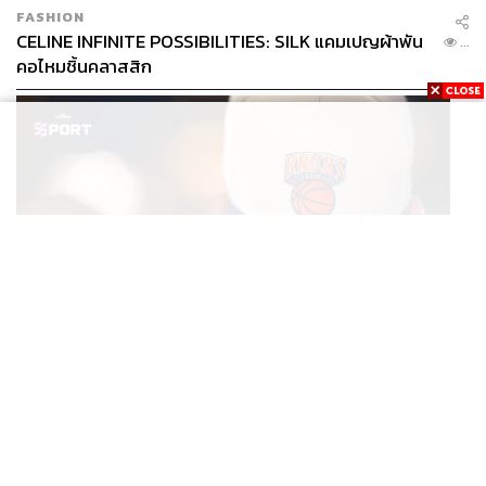
พระสุเมรุ
FASHION
CELINE INFINITE POSSIBILITIES: SILK แคมเปญผ้าพัน
Contact
:
0 2282 2119
...
คอไหมชิ้นคลาสสิก
พิสูจน์อักษร: ลักษณ์นารา พักตร์เพียงจันทร์
FYI
หากมาช่วงพักเที่ยงอาจต้องรอคิวเล็กน้อย เพราะ
ร้านมีขนาด 1 คูหา 2 ชั้นเท่านั้น
แนะนำว่าไม่ควรเอารถยนต์ส่วนตัวมา เนื่องจาก
ที่จอดมีจำนวนจำกัด
ที่ร้านเพิ่งจะเปิดสาขาใหม่ที่ คิง เพาเวอร์ รางน้ำ
ในพื้นที่ Thai Taste Hub เปิดให้บริการทุกวัน
ตั้งแต่เวลา 10.00-21.00 น.
SPORT
หมวกนิวยอร์ก นิกส์ ขึ้นแท่นเครื่องแต่งกายที่ฮอตที่สุดใน
...
โลก หลังคว้าแชมป์ NBA
TAGS:
การิม โรตีมะตะบะ
Thai Taste Hub
Street Bite
คิง เพาเวอร์
โรตีมะตะบะ
ถนนพระอาทิตย์