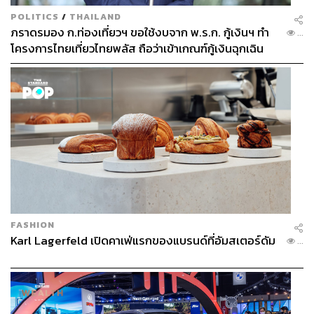
เพิ่มความกลมกล่อม
POLITICS
/
THAILAND
ภราดรมอง ก.ท่องเที่ยวฯ ขอใช้งบจาก พ.ร.ก. กู้เงินฯ ทำ
...
โครงการไทยเที่ยวไทยพลัส ถือว่าเข้าเกณฑ์กู้เงินฉุกเฉิน
FASHION
Karl Lagerfeld เปิดคาเฟ่แรกของแบรนด์ที่อัมสเตอร์ดัม
...