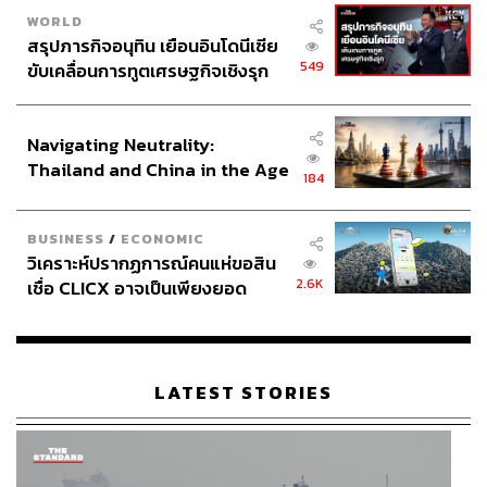
WORLD
สรุปภารกิจอนุทิน เยือนอินโดนีเซีย
549
ขับเคลื่อนการทูตเศรษฐกิจเชิงรุก
ประกาศหุ้นส่วนยุทธศาสตร์ไทย –
อินโดนีเซีย
Navigating Neutrality:
Thailand and China in the Age
184
of a New Global Order
ข้าวหมกกับเครื่องแกงก็เข้าท่า
BUSINESS
/
ECONOMIC
ต่อด้วย
ไก่ทันดูรี (40 บาท)​
หรือไก่หมักโยเกิร์ตกับเครื่องเทศ
วิเคราะห์ปรากฏการณ์คนแห่ขอสิน
มาซาลา ก่อนนำมาย่างบนเตาถ่าน เป็นหนึ่งในไฮไลต์ที่ไม่
2.6K
เชื่อ CLICX อาจเป็นเพียงยอด
ควรพลาด อย่างที่บอกว่าเมนูที่นี่ได้รับการปรับสูตรให้ถูกปาก
ภูเขาน้ำแข็ง ของปัญหาหนี้ครัว
เรือนไทยที่ถูกซุกไว้
คนไทย ไก่ทันดูรีจึงโดดเด่นด้วยรสชาติที่จัดกว่าไก่ทันดูรีแบบ
อินเดียทั่วไป ร้านนี้เลือกเสิร์ฟมาแบบน่องทำให้เนื้อนุ่มแต่ไม่
ชุ่มหรือไม่แห้งจนเกินไป มาพร้อมน้ำจิ้มให้รับประทานคู่กัน
LATEST STORIES