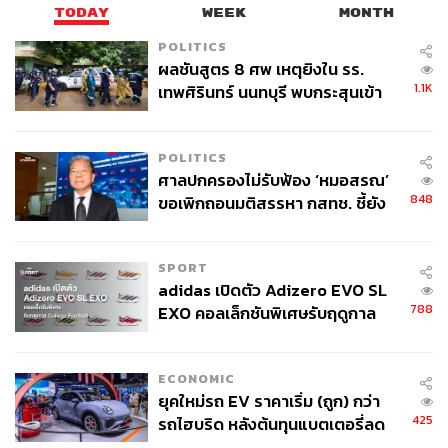
TODAY
WEEK
MONTH
เมื่อมาถึงการิม โรตีมะตะบะ จะไม่สั่ง
มะตะบะไก่ (44 บาท)
POLITICS
เมนูเด็ดนี้ก็เหมือนมาไม่ถึง ที่นี่มีมะตะบะให้เลือกตั้งแต่ไส้ไก่
ผลชันสูตร 8 ศพ เหตุยิงใน รร.
ไส้เนื้อ หรือไส้มังสวิรัติ เสิร์ฟขนาดพอรับประทานให้เหลือ
1.1K
เทพศิรินทร์ นนทบุรี พบกระสุนเข้า
พื้นที่กระเพาะไว้รองรับของอร่อยอื่นๆ แต่แม้จะมีขนาดไม่
จุดสำคัญ ‘ศีรษะ-หน้าอก’ ครูถูกยิง
ใหญ่มาก แต่ภายในแป้งโรตีเนื้อนุ่มก็อัดไปด้วยไส้แน่นๆ ใคร
4 นัด จากระยะไกล
ที่ไม่ชอบเครื่องเทศหนักๆ ไส้มะตะบะของที่นี่หอมเครื่องเทศ
POLITICS
แบบพอดีๆ เสิร์ฟกับอาจาด และน้ำแกงเขียวหวานเพื่อเพิ่ม
ศาลปกครองไม่รับฟ้อง ‘หมอสรณ’
ความเข้มข้นให้รสชาติ
848
ขอเพิกถอนมติสรรหา กสทช. ชี้ยัง
ไม่ใช่ผู้เดือดร้อนเสียหาย
SPORT
adidas เปิดตัว Adizero EVO SL
788
EXO คอลเล็กชันพิเศษรับฤดูกาล
College Football
ECONOMIC
ยุคใหม่รถ EV ราคาเริ่ม (ถูก) กว่า
425
รถไฮบริด หลังต้นทุนแบตเตอรี่ลด
ลง - จีนแห่บุกตลาดเกิดใหม่