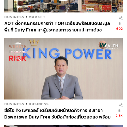
BUSINESS
/
MARKET
AOT ตั้งคณะกรรมการทำ TOR เตรียมพร้อมเปิดประมูล
602
พื้นที่ Duty Free หาผู้ประกอบการรายใหม่ หากต้อง
ยกเลิกสัญญาสัมปทาน ‘คิง เพาเวอร์’
ด้วยปัญหาในช่วงฤดูน้ำหลากที่ทำให้ท่าพระจันทร์น้ำท่วมอยู่
หลายเดือน ทำให้คุณการิมตัดสินใจเปิดบ้านของเขาเป็นร้าน
โรตีมะตะบะที่ทุกคนรู้จักในปี พ.ศ. 2527 และหนึ่งในสิ่งที่
BUSINESS
/
BUSINESS
ดึงดูดให้ผู้คนติดอกติดใจร้านนี้ นอกจากโรตีและมะตะบะขึ้น
ซีอีโอ คิง เพาเวอร์ เตรียมเดินหน้าปิดกิจการ 3 สาขา
ชื่อของเขาแล้ว เมนูอื่นๆ ก็มาจากไอเดียของลูกสาวของคุณ
2.3K
Downtown Duty Free รับมือนักท่องเที่ยวลดลง พร้อม
การิมนี่เอง “สมัยก่อน พวกแกงกะหรี่ หรือแกงมัสมั่นยังไม่มี
เปิดโครงการสมัครใจลาออก จ่ายค่าชดเชยตามอายุงาน