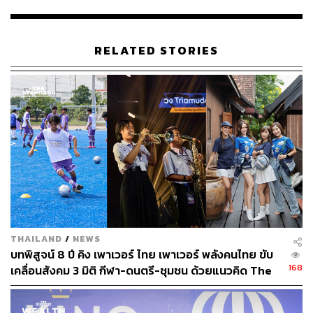
“มะตะบะของคุณพ่อปรับสูตรให้คนไทยถูกปากค่ะ” นภา
กัลยาณสุต ลูกสาวของคุณการิมเล่าให้เราฟัง “สมัยนั้นคุณพ่อ
RELATED STORIES
ไปขายแถวท่าพระจันทร์ ถ้าทำรสจัดลูกค้าก็จะบ่น คุณพ่อก็
สังเกตจากตรงนั้น” นี่จึงเป็นสาเหตุว่าทำไมเมนูต่างๆ ทั้งโรตี
มะตะบะ ข้าวหมก หรือแกงต่างๆ ที่ร้านการิมจึงถูกปากชาว
ไทยและชาวต่างชาติ ด้วยรสชาติไม่จัดจนเกินไป “ถ้าเป็น
ลูกค้าที่มาจากทางตะวันออกกลางจะบอกรสอ่อนไปหน่อย
เพราะเราไม่อยากให้รสและกลิ่นฉุนเกินไปสำหรับคนไทย
และลูกค้าต่างชาติอื่นๆ ค่ะ”
THAILAND
/
NEWS
บทพิสูจน์ 8 ปี คิง เพาเวอร์ ไทย เพาเวอร์ พลังคนไทย ขับ
168
เคลื่อนสังคม 3 มิติ กีฬา-ดนตรี-ชุมชน ด้วยแนวคิด The
Power of Possibilities [PR News]