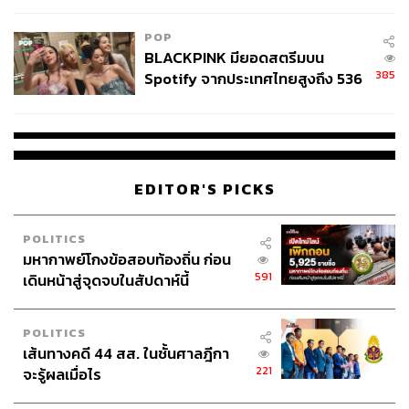
POP
BLACKPINK มียอดสตรีมบน
มะตะบะของที่นี่เป็นจุดเริ่มต้นที่ทำให้หลายคนรู้จักเมนูนี้
385
Spotify จากประเทศไทยสูงถึง 536
ล้านครั้ง ตลอด 10 ปีที่ผ่านมา
ใครชอบรับประทานเนื้อแพะ แนะให้ลอง
แกงกุรุหม่าแพะ
(115 บาท)
เพราะกุรุหม่าที่นี่ใช้
เครื่องแกงเคอมาใน
ปริมาณที่
พอเหมาะ ทำให้ไม่ฉุนจนเกินไป แต่ก็หอมพอที่จะทำให้เนื้อ
แพะไม่มีกลิ่นสาบ เหลือไว้แต่กลิ่นเอกลักษณ์ของเนื้อแพะ
EDITOR'S PICKS
เบาๆ ส่วนเนื้อสัมผัสนั้นเอาไปเลยห้าดาว เพราะเคี่ยวจนน้ำ
แกงเข้าเนื้อจนนุ่ม แทบจะละลายในปาก แนะนำให้รับ
POLITICS
ประทานคู่ข้าวสวยเพื่อรับรสชาติของเครื่องแกงดีๆ ได้เต็มที่
มหากาพย์โกงข้อสอบท้องถิ่น ก่อน
รับรองว่างานนี้มีอร่อยจนลืมเขินตอนยกมือขอเพิ่มข้าวจานที่
591
เดินหน้าสู่จุดจบในสัปดาห์นี้
สองแบบผู้เขียนแน่ๆ
POLITICS
เส้นทางคดี 44 สส. ในชั้นศาลฎีกา
221
จะรู้ผลเมื่อไร