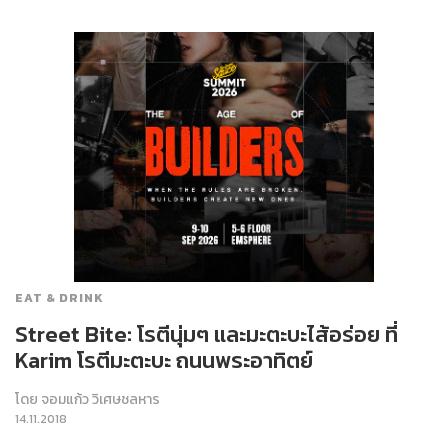
EAT & DRINK
Street Bite: โรตีนุ่มๆ และมะตะบะไส้อร่อย ที่
Karim โรตีมะตะบะ ถนนพระอาทิตย์
โดย
จอมแก้ว วิเศษชลหาร
14.11.2018