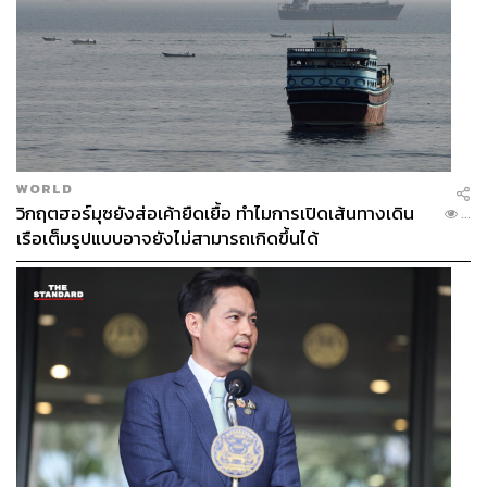
WORLD
วิกฤตฮอร์มุซยังส่อเค้ายืดเยื้อ ทำไมการเปิดเส้นทางเดิน
...
ไก่ย่างหอมเครื่องเทศและแกงแพะรสเข้มข้น
เรือเต็มรูปแบบอาจยังไม่สามารถเกิดขึ้นได้
ตระกูลข้าวหมกของที่นี่ก็ทำได้ถูกปากคนไทย เมื่อ
ข้าวหมก
นานาชนิด (ราคาตั้งแต่ 60-134 บาท)
ใช้ข้าวหอมมะลิหุง
เรียงเป็นเม็ดดี ไม่แฉะ โรยหอมแดงเจียวหอมๆ ส่วนเนื้อสัตว์มี
ให้เลือกตั้งแต่เนื้อไก่ เนื้อวัว เนื้อปลา และเนื้อแพะ ที่ทำได้ดี
ไม่มีกลิ่นสาบ ข้อดีของการเสิร์ฟข้าวแล้วตักเนื้อสัตว์ราดไป
บนข้าวร้อนๆ ทำให้ได้น้ำที่ใช้ผัดเนื้อสัตว์พอขลุกขลิกจาน
เพิ่มความเข้มข้นของรสชาติเข้าไปอีกขั้น รับประกันได้ว่าเนื้อ
จะไม่แห้งอย่างแน่นอน จานนี้เสิร์ฟกับน้ำจิ้มรสชาติเยี่ยมเพื่อ