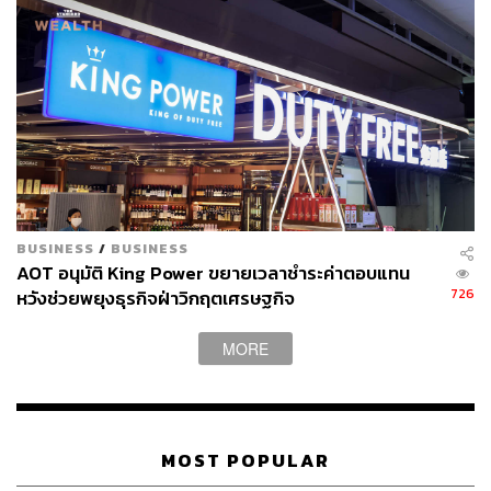
ขายตามท้องตลาดแบบทุกวันนี้ ชาวมุสลิมจะทำกินกันเอง
เฉพาะเวลามีงานใหญ่ๆ แต่พอมีร้าน ลูกค้าเริ่มอยากทานข้าว
ก็เลยลองทำดู ปรากฏว่าลูกค้าชอบมาก ตอนนี้ร้านเรามีแกง
12 ชนิด มีซุปให้ลูกค้าเลือกราดไปบนข้าวโดยอิงรสชาติแบบ
ไทยๆ”
BUSINESS
/
BUSINESS
AOT อนุมัติ King Power ขยายเวลาชำระค่าตอบแทน
726
หวังช่วยพยุงธุรกิจฝ่าวิกฤตเศรษฐกิจ
MORE
MOST POPULAR
จะกินแกงกับข้าวหมกหรือโรตีก็ได้ไม่ผิด