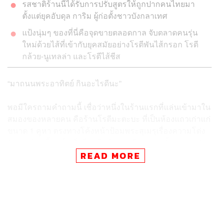
รสชาติร้านนี้ได้รับการปรับสูตรให้ถูกปากคนไทยมา
ตั้งแต่ยุคอับดุล การิม ผู้ก่อตั้งชาวบังกลาเทศ
แป้งนุ่มๆ ของที่นี่คือจุดขายตลอดกาล จับตลาดคนรุ่น
ใหม่ด้วยไส้ที่เข้ากับยุคสมัยอย่างโรตีพันไส้กรอก โรตี
กล้วย-นูเทลล่า และโรตีไส้ชีส
“มาถนนพระอาทิตย์ กินอะไรดีนะ”​
พอมีใครถามคำถามนี้ เชื่อว่าหนึ่งในร้านแรกที่แล่นเข้ามาใน
สมองของหลายคน คือร้านโรตีมะตะบะ ที่เป็นห้องแถวเก่าแก่
ขนาด 1 คูหา ตรงทางโค้งหน้าป้อมพระสุเมรุเรื่องความโด่ง
ดังของร้านนี้คงเป็นสิ่งที่เราไม่ต้องพูดถึง เพราะตั้งแต่ยุคสมัย
ที่ทางร้านยังไม่มีชื่อเรียกอย่างเป็นทางการ (ก่อนตั้งชื่อตามผู้
READ MORE
ก่อตั้งในภายหลัง) เพียงเอ่ยถึงโรตีมะตะบะ สายกินก็จะนึกถึง
ร้านนี้แทบทันทีทันใด จนกล่าวได้ว่า ‘โรตีมะตะบะ ถนน
พระอาทิตย์’ ได้กลายมาเป็นเครื่องหมายการค้าอย่างไม่เป็น
ทางการของร้านอาหารอิสลามแห่งนี้ไปเสียแล้ว