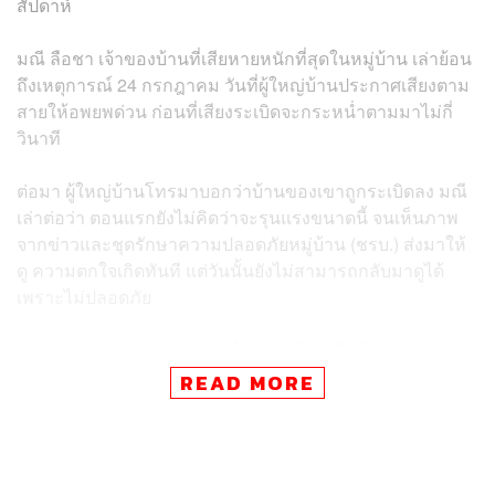
สัปดาห์
มณี ลือชา เจ้าของบ้านที่เสียหายหนักที่สุดในหมู่บ้าน เล่าย้อน
ถึงเหตุการณ์ 24 กรกฎาคม วันที่ผู้ใหญ่บ้านประกาศเสียงตาม
สายให้อพยพด่วน ก่อนที่เสียงระเบิดจะกระหน่ำตามมาไม่กี่
วินาที
ต่อมา ผู้ใหญ่บ้านโทรมาบอกว่าบ้านของเขาถูกระเบิดลง มณี
เล่าต่อว่า ตอนแรกยังไม่คิดว่าจะรุนแรงขนาดนี้ จนเห็นภาพ
จากข่าวและชุดรักษาความปลอดภัยหมู่บ้าน (ชรบ.) ส่งมาให้
ดู ความตกใจเกิดทันที แต่วันนั้นยังไม่สามารถกลับมาดูได้
เพราะไม่ปลอดภัย
กระทั่ง 15 วันหลังเหตุการณ์ ได้กลับเข้ามาในบ้าน ความคิด
แรกที่แล่นขึ้นในหัวคือ “หมดแล้ว…หมดแล้วที่สร้างมา กว่า
READ MORE
จะทำมาได้ขนาดนี้ เงินทั้งชีวิต”
มณีบอกว่า หากวันนี้ต้องสร้างบ้านขึ้นใหม่ ไม่เพียงเงินที่ไม่มี
แรงกายก็ไม่เหลือเพราะป่วย รัฐบาลคือความหวังเดียวที่จะ