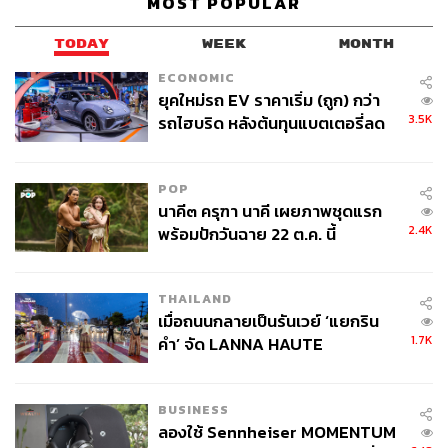
MOST POPULAR
TODAY
WEEK
MONTH
ECONOMIC
ยุคใหม่รถ EV ราคาเริ่ม (ถูก) กว่า
3.5K
รถไฮบริด หลังต้นทุนแบตเตอรี่ลด
ลง - จีนแห่บุกตลาดเกิดใหม่
POP
นาคี๓ ครุฑา นาคี เผยภาพชุดแรก
2.4K
พร้อมปักวันฉาย 22 ต.ค. นี้
THAILAND
เมื่อถนนกลายเป็นรันเวย์ ‘แยกริน
1.7K
คำ’ จัด LANNA HAUTE
COUTURE กลางสายฝน
BUSINESS
ลองใช้ Sennheiser MOMENTUM