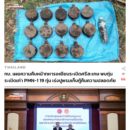
THAILAND
ทบ. เผยความคืบหน้าทหารเหยียบระเบิดศรีสะเกษ พบทุ่น
66
ระเบิดเก่า PMN-1 19 ทุ่น เร่งปูพรมเก็บกู้คืนความปลอดภัย