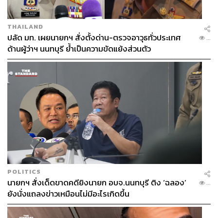
THAILAND
ปลัด มท. เผยนายกฯ สั่งตั้งด่าน-ตรวจอาวุธทั่วประเทศ
...
ด้านผู้ว่าฯ นนทบุรี ย้ำเป็นความขัดแย้งส่วนตัว
POLITICS
นายกฯ สั่งเด็ดขาดคดียิงนายก อบจ.นนทบุรี ติง ‘ฉลอง’
...
ยังนั่งแถลงข่าวเหมือนไม่มีอะไรเกิดขึ้น