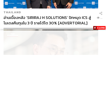
THAILAND
อ่านเบื้องหลัง ‘SIRIRAJ H SOLUTIONS’ ปักหมุด ICS สู่
...
โมเดลคืนทุนใน 3 ปี รายได้โต 30% [ADVERTORIAL]
POLITICS
ไชยชนก ย้ำรัฐบาลมีเสถียรภาพ-มั่นคง ไม่รู้กระแส 10
...
สส.กล้าธรรม ซบภูมิใจไทย ชี้ปรับ ครม. 1 ปีแค่กรอบประเมิน
โยนนายกฯ ตัดสินใจ