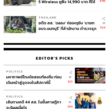
648
5 Wireless หูฟัง 14,990 บาท ที่ให้
ผู้ใช้ถอดเปลี่ยนแบตเองได้ ก่อนกฎ
EU บังคับปีหน้า
THAILAND
อดีต สส. ‘ฉลอง’ ก่อเหตุยิง ‘นายก
524
อบจ.นนทบุรี’ ที่สำนักงาน ตำรวจรุด
ลงพื้นที่
EDITOR'S PICKS
POLITICS
มหากาพย์โกงข้อสอบท้องถิ่น ก่อน
621
เดินหน้าสู่จุดจบในสัปดาห์นี้
TAGS:
ศรีสะเกษ
สถานการณ์ไทย-กัมพูชา
กันทรลักษ์
POLITICS
เส้นทางคดี 44 สส. ในชั้นศาลฎีกา
254
จะรู้ผลเมื่อไร