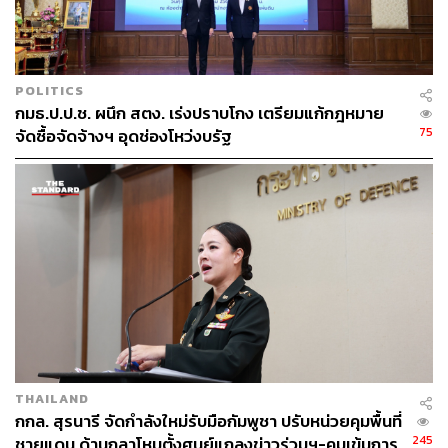
POLITICS
กมธ.ป.ป.ช. ผนึก สตง. เร่งปราบโกง เตรียมแก้กฎหมาย
75
จัดซื้อจัดจ้างฯ อุดช่องโหว่งบรัฐ
THAILAND
กกล. สุรนารี จัดกำลังใหม่รับมือกัมพูชา ปรับหน่วยคุมพื้นที่
245
ชายแดน ด้านกลาโหมตั้งศูนย์แถลงข่าวร่วมฯ-คุมเข้มการ