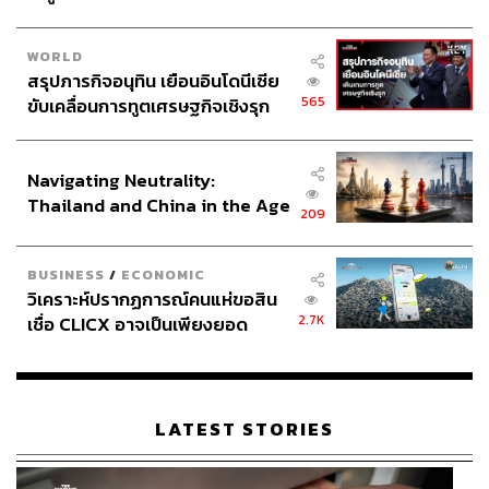
WORLD
สรุปภารกิจอนุทิน เยือนอินโดนีเซีย
565
ขับเคลื่อนการทูตเศรษฐกิจเชิงรุก
158
ประกาศหุ้นส่วนยุทธศาสตร์ไทย –
อินโดนีเซีย
Navigating Neutrality:
ABOUT THE AUTHOR
Thailand and China in the Age
209
of a New Global Order
THE STANDARD TEAM
กองบรรณาธิการ THE STANDARD
BUSINESS
/
ECONOMIC
วิเคราะห์ปรากฏการณ์คนแห่ขอสิน
ABOUT THE PHOTOGRAPHER
2.7K
เชื่อ CLICX อาจเป็นเพียงยอด
ภูเขาน้ำแข็ง ของปัญหาหนี้ครัว
ณาฌารัฐ ภักดีอาสา
เรือนไทยที่ถูกซุกไว้
ช่างภาพข่าว ประจำสำนักข่าว THE
STANDARD
LATEST STORIES