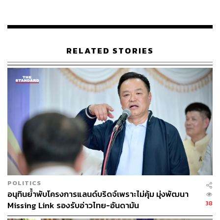
ส่วนกรณีที่ พล.ท.นรธิป โพยนอก แม่ทัพภาคที่ 4 เข้าพบ
นายกรัฐมนตรี ได้มีการให้กำลังใจหรือไม่ นายกรัฐมนตรี
ระบุว่า มีทั้งผู้บัญชาการทหารสูงสุด แม่ทัพภาคที่ 4 รอง
RELATED STORIES
เสนาธิการทหาร และเลขาธิการ
สภาความมั่นคงแห่งชาติ (ส
มช.)
โดยทุกฝ่ายมีความเข้าใจตรงกัน และไม่มีความเห็นขัด
แย้ง ทุกอย่างทำเพื่อความมั่นคงของประเทศ
เมื่อถามว่า เหตุใดจึงแต่งตั้ง ฐนัตถ์ สุวรรณานนท์ ผู้อำนวย
การสำนักข่าวกรองแห่งชาติ เป็นหัวหน้าคณะพูดคุยเพื่อสันติ
สุขฯ นายกรัฐมนตรี ระบุว่า คณะเจรจาชุดก่อนพ้นวาระไป
ตามรัฐบาลก่อน จึงต้องมีการเปลี่ยนแปลง และต้องพิจารณา
จากช่วงเวลา ซึ่งเป็นช่วงที่ฐนัตถ์มีเครือข่ายและความ
สัมพันธ์ที่ดีกับหน่วยงานด้านความมั่นคง
POLITICS
ตนได้ทำงานร่วมกันมาเกือบครึ่งปี เห็นว่าเป็นผู้มีความรอบรู้
อนุทินย้ำพับโครงการแลนด์บริดจ์เพราะไม่คุ้ม มุ่งพัฒนา
มีศักยภาพ และมีข้อมูลเชิงลึก จึงเห็นว่าเหมาะสมที่จะเป็น
38
Missing Link รองรับอ่าวไทย-อันดามัน
หัวหน้าคณะเจรจาในสมัยที่สองของตน