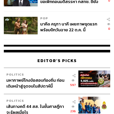
0
ขอเพิกถอนมติสรรหา กสทช. ชี้ยัง
เมื่อถามว่า กังวลหรือไม่ว่าคดีลอบยิง สส. จะมีการตัดตอน
ไม่ใช่ผู้เดือดร้อนเสียหาย
วันมูหะมัดนอร์ กล่าวว่า เชื่อมั่นในการทำงานของเจ้าหน้าที่
ตำรวจมาโดยตลอด แม้ในช่วงแรกอาจยังไม่สามารถเปิดเผย
POP
รายละเอียดได้มาก เนื่องจากคดียังอยู่ระหว่างดำเนินการและ
นาคี๓ ครุฑา นาคี เผยภาพชุดแรก
ยังไม่สามารถจับกุมผู้ก่อเหตุได้ครบ
0
พร้อมปักวันฉาย 22 ต.ค. นี้
แต่ขณะนี้มีทั้งผู้ก่อเหตุและพยานหลักฐานครบถ้วนแล้ว
พร้อมขอบคุณนายกรัฐมนตรีที่กำชับให้ดำเนินการตาม
กฎหมาย เพื่อสร้างความเชื่อมั่นให้กับประชาชนว่า ไม่ว่าใคร
กระทำความผิด ก็ไม่สามารถหลีกเลี่ยงหรือได้รับการยกเว้น
EDITOR'S PICKS
ได้
POLITICS
วันมูหะมัดนอร์ กล่าวว่า ถือเป็นแนวทางที่ถูกต้อง ในฐานะ
มหากาพย์โกงข้อสอบท้องถิ่น ก่อน
รัฐบาลที่บังคับใช้กฎหมายอย่างเท่าเทียมกับทุกคนและทุก
597
เดินหน้าสู่จุดจบในสัปดาห์นี้
หน่วยงาน และรู้สึกยินดีที่เห็นความตั้งใจของนายกรัฐมนตรี
ในการดำเนินการเรื่องนี้ รวมถึงประเด็นอื่นๆ ด้วย โดยขณะนี้
POLITICS
เรากำลังเข้าสู่ยุคที่ต้องปฏิบัติตามกฏหมาย
เส้นทางคดี 44 สส. ในชั้นศาลฎีกา
236
จะรู้ผลเมื่อไร