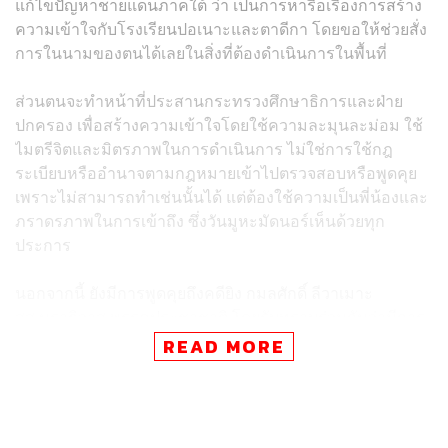
แก้ไขปัญหาชายแดนภาคใต้ ว่า เป็นการหารือเรื่องการสร้าง
ความเข้าใจกับโรงเรียนปอเนาะและตาดีกา โดยขอให้ช่วยสั่ง
การในนามของตนได้เลยในสิ่งที่ต้องดำเนินการในพื้นที่
ส่วนตนจะทำหน้าที่ประสานกระทรวงศึกษาธิการและฝ่าย
ปกครอง เพื่อสร้างความเข้าใจโดยใช้ความละมุนละม่อม ใช้
ไมตรีจิตและมิตรภาพในการดำเนินการ ไม่ใช่การใช้กฎ
ระเบียบหรืออำนาจตามกฎหมายเข้าไปตรวจสอบหรือพูดคุย
เพราะไม่สามารถทำเช่นนั้นได้ แต่ต้องใช้ความเป็นพี่น้องและ
ภราดรภาพในการเข้าถึง ซึ่งวันมูหะมัดนอร์เห็นด้วยทุก
ประการ
นอกจากนี้ ยังมีการพูดคุยถึงคดียิง กมลศักดิ์ ลีวาเมาะ
สส.นราธิวาส พรรคประชาชาติ โดยรับทราบร่วมกันว่ามีการ
จับกุมผู้กระทำความผิดได้แล้ว และจะมีการสอบสวนขยายผล
READ MORE
เพื่อดำเนินการไปให้ถึงผู้บงการให้มากที่สุด
ส่วนประเด็นที่ผู้สื่อข่าวสอบถามว่าจะมีการตัดตอนหรือไม่นั้น
ยืนยันว่าไม่มีแน่นอน และไม่สามารถตัดตอนได้ เนื่องจากเจ้า