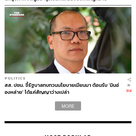
แวดล้อมต่าง ๆ
เมื่อผู้สื่อข่าวถามว่า ขณะนี้สามารถระบุสาเหตุของการก่อ
เหตุว่าเกี่ยวข้องกับการจ้างวานหรือไม่ วันมูหะมัดนอร์ กล่าว
ว่า เป็นเรื่องที่เจ้าหน้าที่ตำรวจต้องสอบสวนต่อไป แต่เชื่อว่า
ไม่ยากแล้ว เนื่องจากมีหลักฐานครบถ้วน พร้อมชื่นชมการ
ทำงานของตำรวจว่าเป็นไปอย่างรวดเร็ว
สิ่งที่ต้องทำหลังจากนี้ คือการหาผู้จ้างวานและผู้บงการ รวม
ถึงมูลเหตุและแรงจูงใจของการก่อเหตุครั้งนี้ หากไม่สามารถ
หาตัวผู้บงการได้ ก็จะเป็นภาระของกองอำนวยการรักษา
POLITICS
ความมั่นคงภายในราชอาณาจักร (กอ.รมน.) ที่ต้องชี้แจงต่อ
สส. ปชน. จี้รัฐบาลทบทวนนโยบายเมียนมา ต้อนรับ ‘มินอ่
สังคมว่า เหตุใดจึงมีการนำรถของ กอ.รมน. ไปใช้ก่อเหตุ เพื่อ
314
องหล่าย’ ได้แค่สัญญาว่างเปล่า
สร้างความเชื่อมั่นว่าเหตุการณ์นี้ไม่ได้เกี่ยวข้องกับความ
มั่นคง
MORE
“การจะสร้างความเชื่อมั่นว่าเรื่องนี้ไม่ใช่เรื่องของความ
มั่นคง หรือ กอ.รมน. กระทำการที่ไม่ถูกต้อง ต้องมีผู้จ้างวาน
และผู้ร่วมกระทำผิด ซึ่งอาจเกี่ยวข้องกับบุคคลภายใน มิ