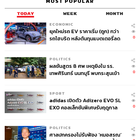
MOST POPULAR
ฉะนั้นรถของ กอ.รมน. จะไม่สามารถนำออกไปใช้ได้ หาก
สามารถคลี่คลายทั้งหมดและจับผู้บงการได้ เรื่องก็จะจบลง
TODAY
WEEK
MONTH
ประชาชนก็จะมีความเชื่อมั่น”
ECONOMIC
ยุคใหม่รถ EV ราคาเริ่ม (ถูก) กว่า
เมื่อผู้สื่อข่าวถามต่อว่า สถานการณ์ในพื้นที่ 3 จังหวัด
0
รถไฮบริด หลังต้นทุนแบตเตอรี่ลด
ชายแดนภาคใต้จะสงบหรือไม่ ภายหลัง พล.ท.นรธิป โพนอก
ลง - จีนแห่บุกตลาดเกิดใหม่
แม่ทัพภาคที่ 4 เข้าเยี่ยมคารวะจุฬาราชมนตรี วันมูหะมัดนอร์
กล่าวว่า เป็นคนละประเด็นกัน กรณีจับผู้ต้องหาลอบยิง
POLITICS
สส.กมลศักดิ์ เป็นอีกเรื่องหนึ่ง ส่วนกรณีแม่ทัพภาคที่ 4 เป็นอีก
ผลชันสูตร 8 ศพ เหตุยิงใน รร.
เรื่องหนึ่ง
0
เทพศิรินทร์ นนทบุรี พบกระสุนเข้า
จุดสำคัญ ‘ศีรษะ-หน้าอก’ ครูถูกยิง
สำหรับกรณีแม่ทัพภาคที่ 4 นายกรัฐมนตรีได้มอบหมายให้
4 นัด จากระยะไกล
กระทรวงศึกษาธิการเข้าไปดำเนินการ หากพบข้อเท็จจริงก็
SPORT
adidas เปิดตัว Adizero EVO SL
ให้แก้ไข เนื่องจากเป็นเรื่องสำคัญที่เกี่ยวข้องกับการศึกษาใน
0
EXO คอลเล็กชันพิเศษรับฤดูกาล
พื้นที่ รวมถึงประเพณีและวัฒนธรรม หากไม่ได้รับการแก้ไข
College Football
อย่างเหมาะสม อาจส่งผลกระทบทั้งระยะสั้นและระยะยาว จึง
จำเป็นต้องร่วมมือกันแก้ไขปัญหาในพื้นที่จังหวัดชายแดน
POLITICS
ภาคใต้
ศาลปกครองไม่รับฟ้อง ‘หมอสรณ’