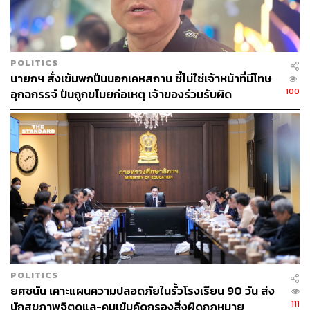
นี้เดินทางมาที่ทำเนียบรัฐบาลเพื่อรายงานตัวกับนายก
รัฐมนตรี หลังได้รับการแต่งตั้งเป็นประธานที่ปรึกษานายก
รัฐมนตรี ส่วนจะให้รับผิดชอบเรื่องใดบ้างนั้น ต้องรอหลังจาก
การพูดคุยกับนายกรัฐมนตรี
POLITICS
นายกฯ สั่งเข้มพกปืนนอกเคหสถาน ชี้ไม่ใช่เจ้าหน้าที่มีโทษ
100
อุกฉกรรจ์ ปืนถูกขโมยก่อเหตุ เจ้าของร่วมรับผิด
อีกเรื่องจะเข้าขอบคุณนายกรัฐมนตรี กรณีลงพื้นที่เร่งรัด
ติดตามคดีคนร้ายลอบยิง กมลศักดิ์ ลีวาเมาะ สส.นราธิวาส
พรรคประชาชาติ ซึ่งล่าสุดสามารถจับกุมกลุ่มผู้ก่อเหตุได้ครบ
ทั้ง 5 คนแล้ว โดยหลังจากนี้เป็นหน้าที่ของเจ้าหน้าที่ตำรวจที่
จะต้องสอบสวนต่อไป เพื่อสาวไปให้ถึงผู้บงการและผู้จ้างวาน
เนื่องจาก กมลศักดิ์ ไม่ได้รู้จักกับผู้ก่อเหตุแม้แต่คนเดียว จึง
เชื่อว่าต้องมีบุคคลที่อยู่เบื้องหลัง
ทั้งนี้ ในฐานะประชาชน ขอขอบคุณและชื่นชมเจ้าหน้าที่
ตำรวจทุกฝ่าย ตั้งแต่ตำรวจภูธรจังหวัดนราธิวาส ตำรวจภูธร
ภาค 9 ไปจนถึง พล.ต.อ.สำราญ รนวลมา รองผู้บัญชาการ
POLITICS
ตำรวจแห่งชาติ ซึ่งขณะนี้ถือว่าพยานหลักฐานครบถ้วนแล้ว
ยศชนัน เคาะแผนความปลอดภัยในรั้วโรงเรียน 90 วัน ส่ง
ทั้งชิ้นส่วนรถที่ถูกชำแหละ อาวุธปืนที่ใช้ก่อเหตุ รวมถึงพยาน
111
นักสุขภาพจิตดูแล-คุมเข้มคัดกรองสิ่งผิดกฎหมาย