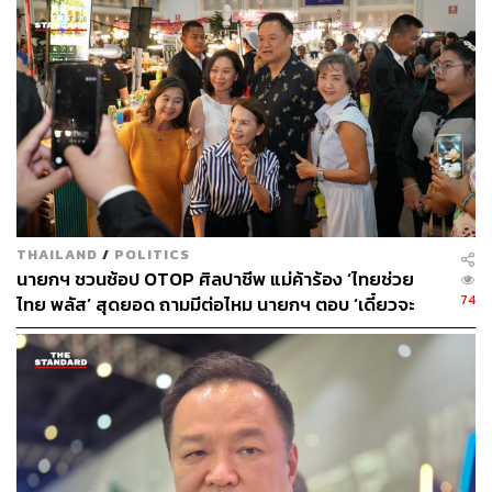
ส่วนจะมั่นใจหรือไม่ว่าคณะเจรจาชุดใหม่จะสามารถสร้าง
สันติสุขในพื้นที่ได้ นายกรัฐมนตรี กล่าวว่า ต้องมั่นใจ เพราะ
นโยบายมาจากรัฐบาล และจะถูกนำไปใช้ในการเจรจาต่อไป
วันนอร์ขอบคุณนายกฯ-ตร. จับ 5 คน จี้หาตัวบงการ-ผู้
จ้าง
ก่อนหน้านั้นเวลา 14.15 น. ที่ทำเนียบรัฐบาล วันมูหะมัดนอร์
THAILAND
/
POLITICS
มะทา ประธานที่ปรึกษานายกรัฐมนตรี เดินทางเข้าพบ อนุทิน
นายกฯ ชวนช้อป OTOP ศิลปาชีพ แม่ค้าร้อง ‘ไทยช่วย
ชาญวีรกูล นายกรัฐมนตรีและรัฐมนตรีว่าการกระทรวง
74
ไทย พลัส’ สุดยอด ถามมีต่อไหม นายกฯ ตอบ ‘เดี๋ยวจะ
มหาดไทย ภายหลังที่ประชุมสภาความมั่นคงแห่งชาติ (สมช.)
พยายาม’
มีมติตั้ง ฐนัตถ์ สุวรรณานนท์ ผู้อำนวยการข่าวกองแห่งชาติ
เป็นหัวหน้าคณะพูดคุยสันติสุขคนใหม่ รวมถึง พลเอก สุพจน์
มาลานิยม อดีตเลขาธิการ สมช. เป็นหัวหน้าคณะที่ปรึกษา
ของสภาความมั่นคงแห่งชาติ
วันมูหะมัดนอร์ เปิดเผยก่อนเข้าหารือกับนายกรัฐมนตรีว่า วัน