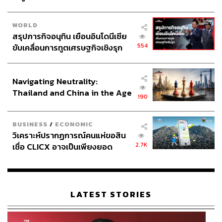
เมื่อถามว่า มติสภาความมั่นคงแห่งชาติในวันนี้ ได้มีการพูด
ถึงความร่วมมือกับมาเลเซีย เพื่อโน้มน้าวให้เข้ามา
ร่วมพัฒนาในพื้นที่ และมองว่าจะเป็นแนวทางแก้ไขปัญหาได้
WORLD
สรุปภารกิจอนุทิน เยือนอินโดนีเซีย
หรือไม่ วันมูหะมัดนอร์ กล่าวว่า มาเลเซียเป็นประเทศเพื่อน
554
ขับเคลื่อนการทูตเศรษฐกิจเชิงรุก
บ้านที่ไทยมีความสัมพันธ์ที่ดี และมีความพร้อมที่จะให้ความ
ประกาศหุ้นส่วนยุทธศาสตร์ไทย –
ช่วยเหลือ
อินโดนีเซีย
Navigating Neutrality:
ทั้งนี้ นายกรัฐมนตรีเคยระบุว่า จำเป็นต้องเร่งแก้ไขปัญหายา
Thailand and China in the Age
เสพติดให้ได้ เนื่องจากปัญหาดังกล่าวส่งผลกระทบโดยตรงต่อ
190
of a New Global Order
สถานการณ์ในพื้นที่ รวมถึงกระทบต่อประชาชนและ
เศรษฐกิจ จึงต้องดำเนินการอย่างจริงจัง
BUSINESS
/
ECONOMIC
วิเคราะห์ปรากฏการณ์คนแห่ขอสิน
TAGS:
กมลศักดิ์ ลีวาเมาะ
กระทรวงศึกษาธิการ
2.7K
เชื่อ CLICX อาจเป็นเพียงยอด
สภาความมั่นคงแห่งชาติ (สมช.)
กระทรวงมหาดไทย
ภูเขาน้ำแข็ง ของปัญหาหนี้ครัว
สามจังหวัดชายแดนภาคใต้
นายกรัฐมนตรี
เรือนไทยที่ถูกซุกไว้
นรธิป โพยนอก
Malaysia
นราธิวาส
ทำเนียบรัฐบาล
อนุทิน ชาญวีรกูล
พรรคประชาชาติ
เหตุลอบยิง
วันมูหะมัดนอร์ มะทา
LATEST STORIES