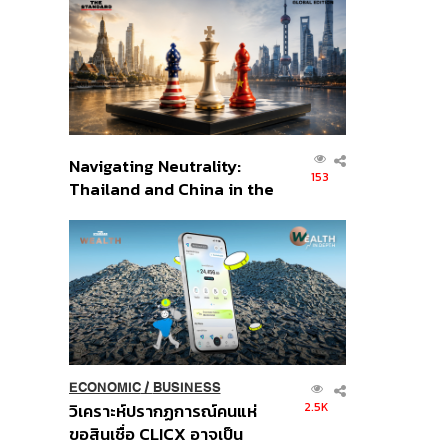
ส่วนยุทธศาสตร์ไทย –
อินโดนีเซีย
Navigating Neutrality:
153
Thailand and China in the
Age of a New Global
Order
ECONOMIC
/
BUSINESS
2.5K
วิเคราะห์ปรากฏการณ์คนแห่
ขอสินเชื่อ CLICX อาจเป็น