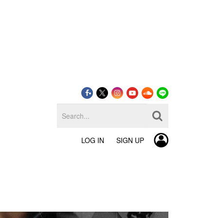
LOG IN
SIGN UP