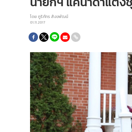
นายกฯ แคนาดาแต่งชุ
โดย
ภูริภัทร สังขพัฒน์
01.11.2017