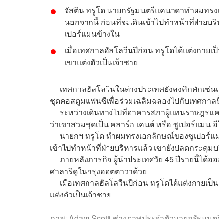
จัสติน ทรูโด
นายกรัฐมนตรีแคนาดา
ทำผมทรงเ
นอกจากนี้ ก่อนที่จะเดินเข้าไปทำหน้าที่ฝ่าย
เปอร์แมนข้างใน
เมื่อเทศกาลฮัลโลวีนปีก่อน ทรูโดได้แต่งกายเ
เขาแต่งตัวเป็นเจ้าชาย
เทศกาลฮัลโลวีนในต่างประเทศยังคงคึกคักเช่นเดิม
ชุดคอสตูมแฟนซีเพื่อร่วมเฉลิมฉลองไปกับเทศกาลนี
ระหว่างเดินทางไปที่อาคารสภาผู้แทนราษฎรแคนาดา
ว่าเขาสวมชุดเป็น คลาร์ก เคนต์ หรือ ซูเปอร์แมน ฮ
นายกฯ ทรูโด ทำผมทรงเอกลักษณ์ของซูเปอร์แมนพร
เข้าไปทำหน้าที่ฝ่ายบริหารแล้ว เขายังปลดกระดุม
ภายหลังภารกิจ ผู้นำประเทศวัย 45 ปีรายนี้ได้ออ
ศาลาริดูในกรุงออตตาวาด้วย
เมื่อเทศกาลฮัลโลวีนปีก่อน ทรูโดได้แต่งกายเป็น
แต่งตัวเป็นเจ้าชาย
ภาพ: Adam Scotti ช่างภาพประจำตัวนายกรัฐมน