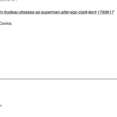
in-trudeau-dresses-as-superman-alter-ego-clark-kent-1769617
Comics
น