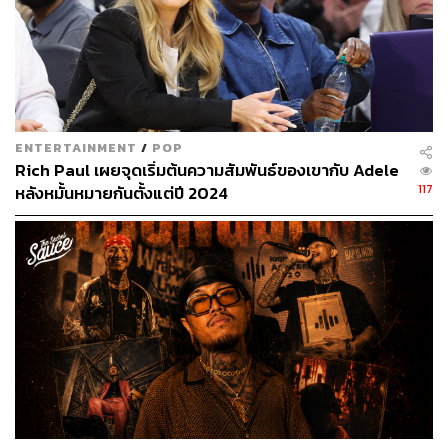
https://people.com/style/kanye-west-julia-fox-red-car
pet-debut-matching-denim-paris-fashion-week/
https://en.m.wikipedia.org/wiki/Julia_Fox_(actress)
https://www.harpersbazaar.com/celebrity/latest/a386
95076/who-is-julia-fox-kanye-west-new-girlfriend/
ENTERTAINMENT
/
POP
TAGS:
ความสัมพันธ์
Julia Fox
Kanye West
Rich Paul เผยจุดเริ่มต้นความสัมพันธ์ของเขากับ Adele
117
หลังหมั้นหมายกันตั้งแต่ปี 2024
987
ABOUT THE AUTHOR