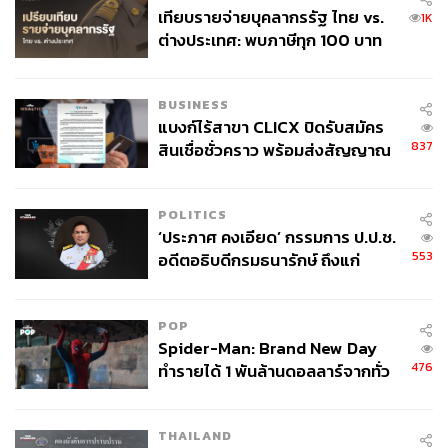
เทียบรายจ่ายบุคลากรรัฐ ไทย vs.
1K
ต่างประเทศ: พบภาษีทุก 100 บาท
ของคนไทยใช้ไปกับข้าราชการเฉียด
40 บาท
BUSINESS
แบงก์ไร้สาขา CLICX ปิดรับสมัคร
837
สินเชื่อชั่วคราว พร้อมส่งสัญญาณ
เตือนกลุ่มกู้เงินผิดวัตถุประสงค์-ให้
ข้อมูลเท็จ เตรียมดำเนินคดีเด็ดขาด
POLITICS
‘ประภาศ คงเอียด’ กรรมการ ป.ป.ช.
553
อดีตอธิบดีกรมธนารักษ์ ถึงแก่
อนิจกรรม
POP
Spider-Man: Brand New Day
476
ทำรายได้ 1 พันล้านดอลลาร์จากทั่ว
โลกภายใน 6 วัน
THAILAND