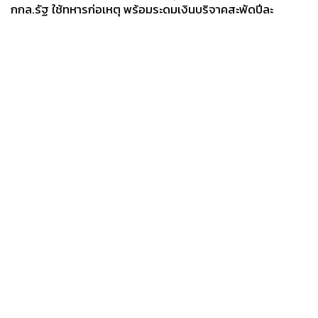
กกล.รัฐ ใช้ทหารก่อเหตุ พร้อมระดมเงินบริจาคสะพัดปีละ
2,000 ล้านบาท
News
Wealth
Pop
Podcast
Video
Now
Opinion
Careers
Events
Privacy
About
Contact
Policy
FOR
ADVERTISING
MEMBERSHIP