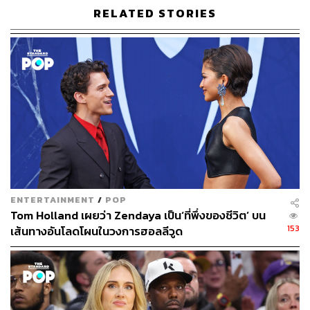
ลูกชายวัยหนึ่งขวบร่วมกัน ทั้งนี้ นอกจากหลากหลายบทบาท
RELATED STORIES
ที่เรากล่าวถึงข้างต้นแล้ว เธอยังทำแบรนด์เสื้อผ้าหรือสินค้า
ถักทอสำหรับผู้หญิงชื่อ Franziska Fox ร่วมกับเพื่อนสนิท
Briana Andalore ที่ประสบความสำเร็จขายดิบขายดีจนเซเล
บริตี้หลายคนซื้อไปใช้อีกด้วย
สำหรับ Julia Fox และ Kanye West ทั้งคู่พบกันครั้งแรก ณ
ปาร์ตี้ฉลองปีใหม่ที่เมืองไมอามี ก่อนจะรู้สึกปิ๊งกันแทบจะ
ทันที โดยเธอได้อธิบายความสัมพันธ์ครั้งนี้กับนิตยสาร
Interview เอาไว้ว่า “พลังงานของเขาเต็มไปด้วยความ
สนุกสนานจนอยากเข้าไปอยู่ใกล้ๆ เขาทำให้ฉันและเพื่อนๆ
หัวเราะ เต้นรำ และยิ้มได้ทั้งคืน ทุกสิ่งที่เกิดขึ้นระหว่างเรามัน
ENTERTAINMENT
/
POP
เป็นอะไรที่ธรรมชาติมาก ฉันก็ไม่รู้เหมือนกันว่าสิ่งต่างๆ มัน
Tom Holland เผยว่า Zendaya เป็น‘ที่พึ่งของชีวิต’ บน
จะเดินไปในทางไหน แต่ถ้าสิ่งเหล่านี้คือข้อบ่งชี้ถึงอนาคต ฉัน
153
เส้นทางอันโลดโผนในวงการฮอลลีวูด
ก็รักการเดินทางครั้งนี้มากเลย”
ภาพ:
Stephane Cardinale – Corbis / Corbis via Getty
Images
อ้างอิง: