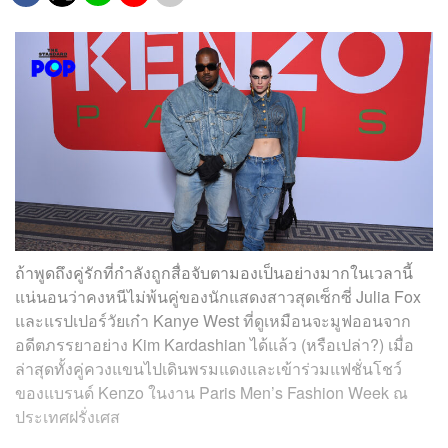
ถ้าพูดถึงคู่รักที่กำลังถูกสื่อจับตามองเป็นอย่างมากในเวลานี้
แน่นอนว่าคงหนีไม่พ้นคู่ของนักแสดงสาวสุดเซ็กซี่ Julia Fox
และแรปเปอร์วัยเก๋า Kanye West ที่ดูเหมือนจะมูฟออนจาก
อดีตภรรยาอย่าง Kim Kardashian ได้แล้ว (หรือเปล่า?) เมื่อ
ล่าสุดทั้งคู่ควงแขนไปเดินพรมแดงและเข้าร่วมแฟชั่นโชว์
ของแบรนด์ Kenzo ในงาน Paris Men’s Fashion Week ณ
ประเทศฝรั่งเศส