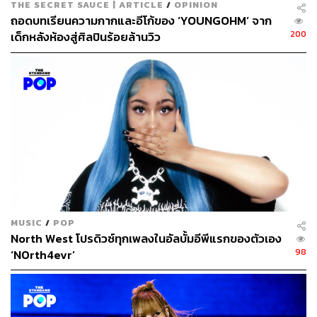
ธนากร สุนทร
THE SECRET SAUCE | ARTICLE
/
OPINION
ถอดบทเรียนความกากและอีโก้ของ ‘YOUNGOHM’ จาก
จบจากคณะนิเทศศาสตร์ มหาวิทยาลัยรังสิต
ชอบดูคอนเสิร์ต ใช้บทเพลงของ The 1975
200
เด็กหลังห้องสู่ศิลปินร้อยล้านวิว
เป็นพลังขับเคลื่อนชีวิต และอยากเป็นนักเขียน
ที่มีคนอยากอ่าน
MUSIC
/
POP
North West โปรดิวซ์ทุกเพลงในอัลบั้มอีพีแรกของตัวเอง
98
‘N0rth4evr’