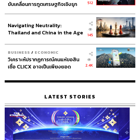
512
ขับเคลื่อนการทูตเศรษฐกิจเชิงรุก
ประกาศหุ้นส่วนยุทธศาสตร์ไทย –
อินโดนีเซีย
Navigating Neutrality:
Thailand and China in the Age
145
of a New Global Order
BUSINESS
/
ECONOMIC
วิเคราะห์ปรากฏการณ์คนแห่ขอสิน
2.4K
เชื่อ CLICX อาจเป็นเพียงยอด
ภูเขาน้ำแข็ง ของปัญหาหนี้ครัว
เรือนไทยที่ถูกซุกไว้
LATEST STORIES