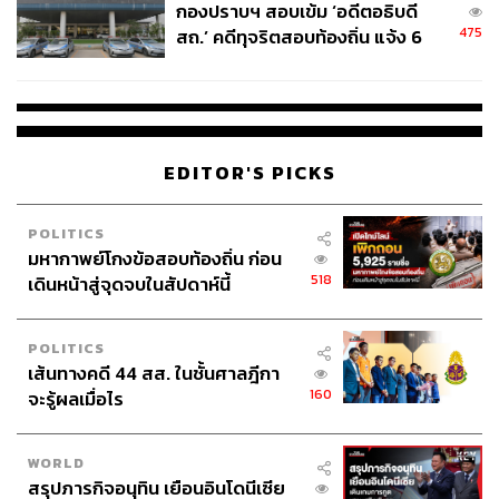
กองปราบฯ สอบเข้ม ‘อดีตอธิบดี
475
สถ.’ คดีทุจริตสอบท้องถิ่น แจ้ง 6
ข้อหาหนัก จ่อชง ป.ป.ช. 12 ส.ค. นี้
EDITOR'S PICKS
POLITICS
มหากาพย์โกงข้อสอบท้องถิ่น ก่อน
518
เดินหน้าสู่จุดจบในสัปดาห์นี้
POLITICS
เส้นทางคดี 44 สส. ในชั้นศาลฎีกา
160
จะรู้ผลเมื่อไร
WORLD
สรุปภารกิจอนุทิน เยือนอินโดนีเซีย