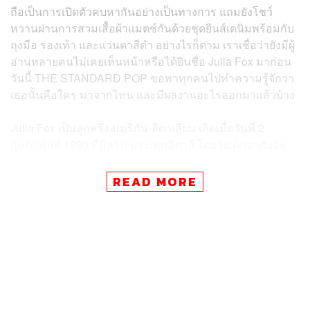
ถือเป็นการเปิดตัวคบหากันอย่างเป็นทางการ แถมยังโชว์
หวานผ่านการสวมเสื้อผ้าแมตช์กันด้วยชุดยีนส์เดนิมพร้อมกับ
ถุงมือ รองเท้า และแว่นตาสีดำ อย่างไรก็ตาม เราเชื่อว่ายังมีผู้
อ่านหลายคนไม่เคยเห็นหน้าหรือได้ยินชื่อ Julia Fox มาก่อน
วันนี้ THE STANDARD POP ขอพาทุกคนไปทำความรู้จักว่า
เธอนั้นคือใคร มาจากไหน และมีผลงานอะไรออกมาแล้วบ้าง
Julia Fox เป็นลูกครึ่งอเมริกัน-อิตาเลียน เกิดเมื่อวันที่ 2
กุมภาพันธ์ 1990 ที่มิลาน ประเทศอิตาลี โดยวัยเด็กอาศัยอยู่
กับคุณตา ก่อนจะย้ายไปยังนิวยอร์กพร้อมครอบครัวตอนอายุ
6 ขวบ เธอจบมัธยมจาก City-As-School High School และ
READ MORE
เคยทำงานมาหลายอาชีพทั้งเป็นพนักงานร้านขายรองเท้า,
พนักงานร้านไอศกรีม, พนักงานร้านขนม ฯลฯ
Julia Fox เดบิวต์เป็นนักแสดงในปี 2019 กับผลงานแนว
อาชญากรรมระทึกขวัญอย่าง
Uncut Gems
ที่เธอเล่นเป็น
แฟนสาวของพระเอก Adam Sandler นับเป็นบทบาทแจ้งเกิด
ที่ส่งให้เธอเข้าชิงหลายรางวัล อาทิ Breakthrough Actor จาก